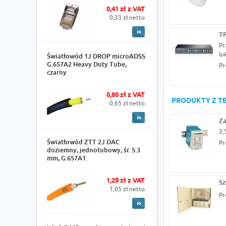
0,41 zł z VAT
0,33 zł netto
TP
Pr
lo
Światłowód 1J DROP microADSS
G.657A2 Heavy Duty Tube,
Pr
czarny
0,80 zł z VAT
PRODUKTY Z TE
0,65 zł netto
Za
3,
Światłowód ZTT 2J DAC
Pr
doziemny, jednotubowy, śr. 5.3
mm, G.657A1
1,29 zł z VAT
Sz
1,05 zł netto
Pr