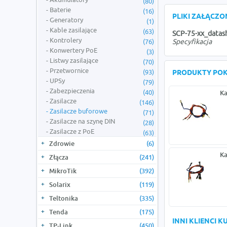
(80)
Baterie
(16)
PLIKI ZAŁĄCZ
Generatory
(1)
Kable zasilające
(63)
SCP-75-xx_datas
Kontrolery
(76)
Specyfikacja
Konwertery PoE
(3)
Listwy zasilające
(70)
Przetwornice
(93)
PRODUKTY PO
UPSy
(79)
Zabezpieczenia
(40)
Ka
Zasilacze
(146)
Zasilacze buforowe
(71)
Zasilacze na szynę DIN
(28)
Zasilacze z PoE
(63)
Zdrowie
(6)
Ka
Złącza
(241)
MikroTik
(392)
Solarix
(119)
Teltonika
(335)
Tenda
(175)
INNI KLIENCI 
TP-Link
(450)