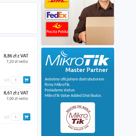
8,86 zł z VAT
7,20 zł netto
Jesteśmy oficjalnym dystrybutorem
szt
firmy MikroTik.
Posiadamy status:
8,61 zł z VAT
MikroTik Value Added Distributor.
7,00 zł netto
szt