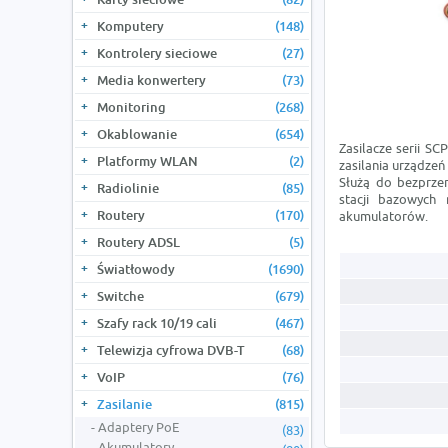
Komputery
(148)
Kontrolery sieciowe
(27)
Media konwertery
(73)
Monitoring
(268)
Okablowanie
(654)
Zasilacze serii S
Platformy WLAN
(2)
zasilania urządzeń
Służą do bezprze
Radiolinie
(85)
stacji bazowych 
Routery
(170)
akumulatorów.
Routery ADSL
(5)
Światłowody
(1690)
Switche
(679)
Szafy rack 10/19 cali
(467)
Telewizja cyfrowa DVB-T
(68)
VoIP
(76)
Zasilanie
(815)
Adaptery PoE
(83)
Akumulatory