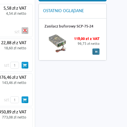
5,58 zł z VAT
OSTATNIO OGLĄDANE
4,54 zł netto
Zasilacz buforowy SCP-75-24
szt
119,00 zł z VAT
22,88 zł z VAT
96,75 zł netto
18,60 zł netto
szt
176,46 zł z VAT
143,46 zł netto
szt
950,89 zł z VAT
773,08 zł netto