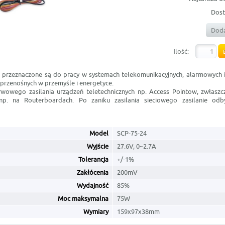
Dost
Doda
Ilość:
CP przeznaczone są do pracy w systemach telekomunikacyjnych, alarmowych i
 przenośnych w przemyśle i energetyce.
rwowego zasilania urządzeń teletechnicznych np. Access Pointow, zwłasz
np. na Routerboardach. Po zaniku zasilania sieciowego zasilanie odb
Model
SCP-75-24
Wyjście
27.6V, 0~2.7A
Tolerancja
+/-1%
Zakłócenia
200mV
Wydajność
85%
Moc maksymalna
75W
Wymiary
159x97x38mm