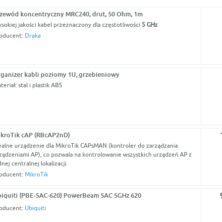
zewód koncentryczny MRC240, drut, 50 Ohm, 1m
sokiej jakości kabel przeznaczony dla częstotliwości
5 GHz
oducent:
Draka
ganizer kabli poziomy 1U, grzebieniowy
teriał: stal i plastik ABS
kroTik cAP (RBcAP2nD)
ealne urządzenie dla MikroTik CAPsMAN (kontroler do zarządzania
ządzeniami AP), co pozwala na kontrolowanie wszystkich urządzeń AP z
dnej centralnej lokalizacji.
oducent:
MikroTik
iquiti (PBE-5AC-620) PowerBeam 5AC 5GHz 620
oducent:
Ubiquiti