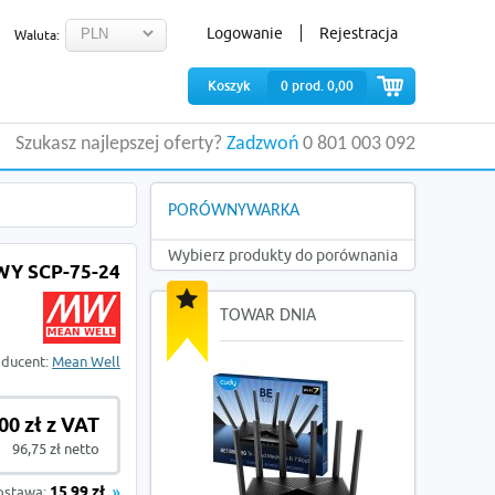
Logowanie
Rejestracja
Waluta:
Koszyk
0
prod.
0,00
Szukasz najlepszej oferty?
Zadzwoń
0 801 003 092
PORÓWNYWARKA
Wybierz produkty do porównania
Y SCP-75-24
TOWAR DNIA
oducent:
Mean Well
00 zł z VAT
96,75 zł netto
ostawa:
15,99 zł