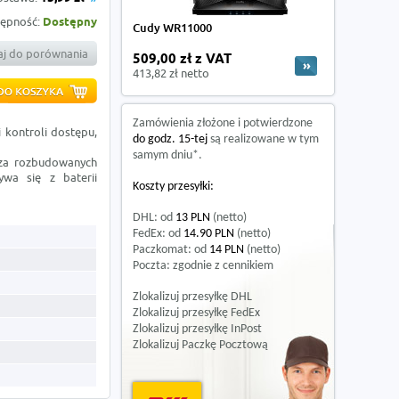
ępność:
Dostępny
Cudy WR11000
j do porównania
509,00 zł z VAT
413,82 zł netto
Zamówienia złożone i potwierdzone
 kontroli dostępu,
do godz. 15-tej
są realizowane w tym
samym dniu*.
cza rozbudowanych
ywa się z baterii
Koszty przesyłki:
DHL: od
13 PLN
(netto)
FedEx: od
14.90 PLN
(netto)
Paczkomat: od
14 PLN
(netto)
Poczta: zgodnie z cennikiem
Zlokalizuj przesyłkę DHL
Zlokalizuj przesyłkę FedEx
Zlokalizuj przesyłkę InPost
Zlokalizuj Paczkę Pocztową