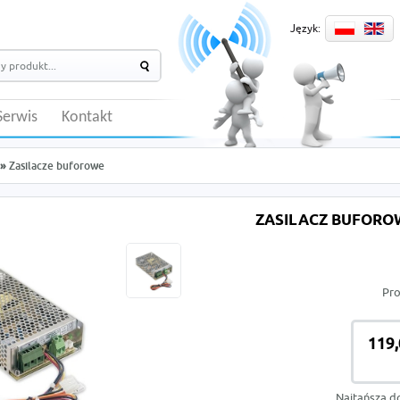
Język:
Serwis
Kontakt
»
Zasilacze buforowe
ZASILACZ BUFOROW
Pr
119,
Najtańsza d