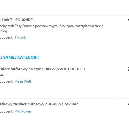
-Link TL-SG1024DE
zełącznik Easy Smart z podstawowymi funkcjami zarządzania siecią
kalną.
oducent:
TP-Link
J SAMEJ KATEGORII
silacz buforowy na szynę DIN 27,6 VDC DRC-100B
5A
oducent:
Mean Well
afkowy zasilacz buforowy ZBF-48V-2.7A-18Ah
oducent:
MW Power