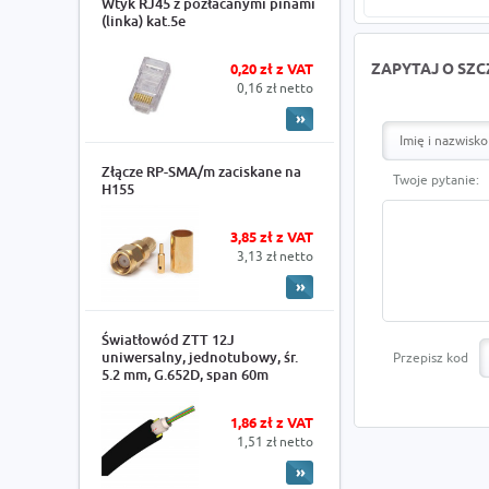
Wtyk RJ45 z pozłacanymi pinami
(linka) kat.5e
0,20 zł z VAT
ZAPYTAJ O SZ
0,16 zł netto
Złącze RP-SMA/m zaciskane na
Twoje pytanie:
H155
3,85 zł z VAT
3,13 zł netto
Światłowód ZTT 12J
uniwersalny, jednotubowy, śr.
Przepisz kod
5.2 mm, G.652D, span 60m
1,86 zł z VAT
1,51 zł netto