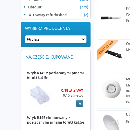
Ubiquiti
(779)
Pr
Wy
♻️ Towary refurbished
(2)
Pr
WYBIERZ PRODUCENTA
Or
Ma
NAJCZĘŚCIEJ KUPOWANE
Wtyk RJ45 z pozłacanymi pinami
(drut) kat.5e
Mi
Id
0,18 zł z VAT
ur
0,15 zł netto
je
Pr
Ub
Wtyk RJ45 ekranowany z
Pr
pozłacanymi pinami (drut) kat.5e