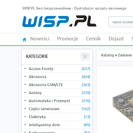
WISP.PL Sieci bezprzewodowe - Dystrybutor sprzętu sieciowego
Nowości
Promocje
Cennik
Dojazd
Katalog
»
Zasilanie
KATEGORIE
Access Pointy
(657)
Akcesoria
(424)
Akcesoria GSM/LTE
(363)
Anteny
(370)
Automatyka i Przemysł
(376)
Części serwisowe
(162)
Elektryka
(13)
Inteligentny dom
(85)
Karty sieciowe
(82)