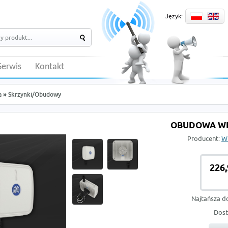
Język:
Serwis
Kontakt
a
»
Skrzynki/Obudowy
OBUDOWA WI
Producent:
Wi
226,
Najtańsza d
Dost