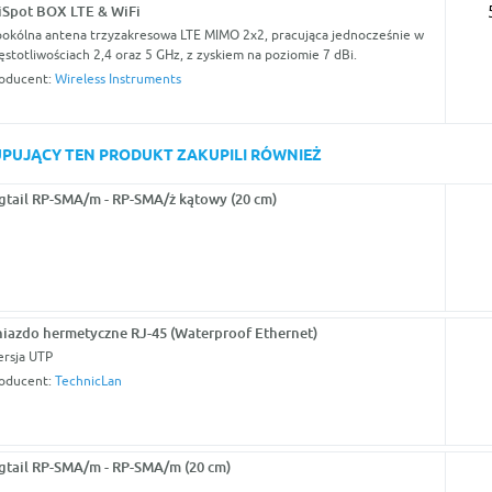
Spot BOX LTE & WiFi
okólna antena trzyzakresowa LTE MIMO 2x2, pracująca jednocześnie w
ęstotliwościach 2,4 oraz 5 GHz, z zyskiem na poziomie 7 dBi.
oducent:
Wireless Instruments
KUPUJĄCY TEN PRODUKT ZAKUPILI RÓWNIEŻ
gtail RP-SMA/m - RP-SMA/ż kątowy (20 cm)
iazdo hermetyczne RJ-45 (Waterproof Ethernet)
rsja UTP
oducent:
TechnicLan
gtail RP-SMA/m - RP-SMA/m (20 cm)