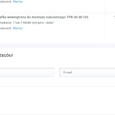
oducent:
Mantar
afka wewnętrzna do montażu naściennego TPR-30-30-12S
mykanie: 1 lub 2 kłódki (od góry i dołu)
oducent:
Mantar
CZEGÓŁY