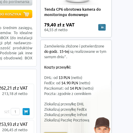
j do porównania
Tenda CP6 obrotowa kamera do
monitoringu domowego
79,40 zł z VAT
 średnim zasięgu,
64,55 zł netto
stemów. To idealne
BOX (do instalacji
ji płyt nadawczo-
Zamówienia złożone i potwierdzone
kszość produktów
do godz. 15-tej
są realizowane w tym
 Podobnie jak inne
samym dniu*.
nej obudowie). BOX
Koszty przesyłki:
DHL: od
13 PLN
(netto)
FedEx: od
14.90 PLN
(netto)
262,21 zł z VAT
Paczkomat: od
14 PLN
(netto)
213,18 zł netto
Poczta: zgodnie z cennikiem
Zlokalizuj przesyłkę DHL
Zlokalizuj przesyłkę FedEx
szt
Zlokalizuj przesyłkę InPost
Zlokalizuj Paczkę Pocztową
253,93 zł z VAT
206,45 zł netto