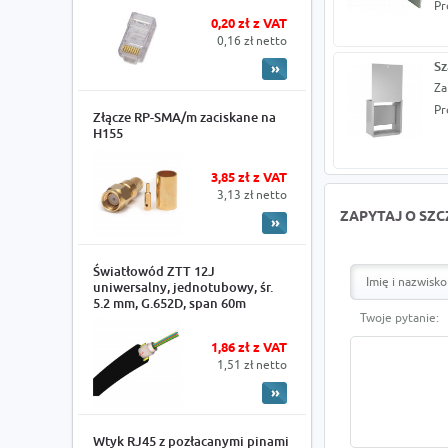
Pr
0,20 zł z VAT
0,16 zł netto
Sz
Za
Pr
Złącze RP-SMA/m zaciskane na
H155
3,85 zł z VAT
3,13 zł netto
ZAPYTAJ O SZ
Światłowód ZTT 12J
uniwersalny, jednotubowy, śr.
5.2 mm, G.652D, span 60m
Twoje pytanie:
1,86 zł z VAT
1,51 zł netto
Wtyk RJ45 z pozłacanymi pinami