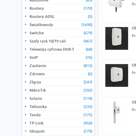
Radiolinie
(85)
Pr
Routery
(170)
Routery ADSL
(5)
Światłowody
(1690)
O
Switche
(679)
Pr
Szafy rack 10/19 cali
(467)
Telewizja cyfrowa DVB-T
(68)
VoIP
(76)
O
Zasilanie
(815)
Pr
Zdrowie
(6)
Złącza
(241)
MikroTik
(392)
Solarix
(119)
O
Teltonika
(335)
Pr
Tenda
(175)
TP-Link
(450)
Ubiquiti
(779)