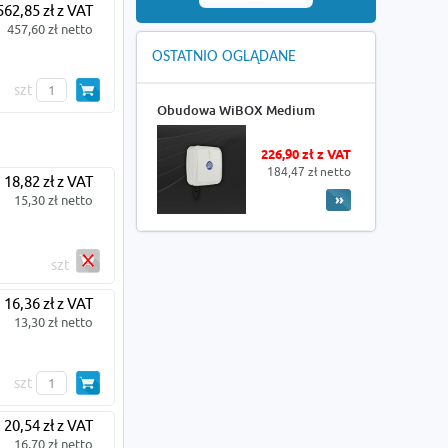
562,85 zł z VAT
457,60 zł netto
OSTATNIO OGLĄDANE
szt
Obudowa WiBOX Medium
226,90 zł z VAT
184,47 zł netto
18,82 zł z VAT
15,30 zł netto
szt
16,36 zł z VAT
13,30 zł netto
szt
20,54 zł z VAT
16,70 zł netto