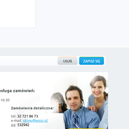
bsługa zamówień:
-16:30
Zamówienia detaliczne:
tel.
32 721 86 73
e-mail:
sklep@wisp.pl
gg:
532942