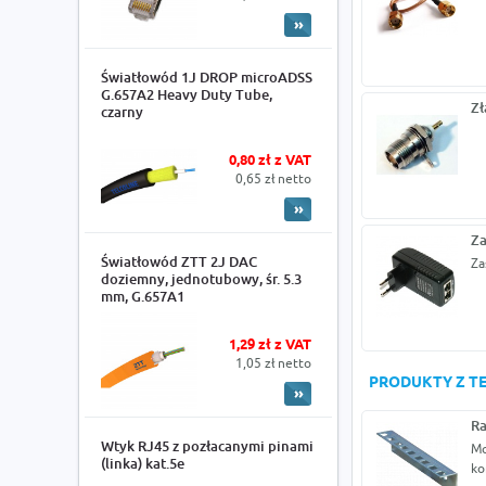
Światłowód 1J DROP microADSS
G.657A2 Heavy Duty Tube,
Zł
czarny
0,80 zł z VAT
0,65 zł netto
Za
Światłowód ZTT 2J DAC
Za
doziemny, jednotubowy, śr. 5.3
mm, G.657A1
1,29 zł z VAT
1,05 zł netto
PRODUKTY Z TE
Ra
Wtyk RJ45 z pozłacanymi pinami
Mo
(linka) kat.5e
ko