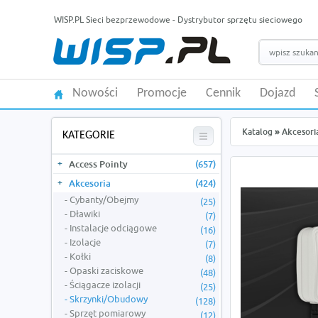
WISP.PL Sieci bezprzewodowe - Dystrybutor sprzętu sieciowego
Nowości
Promocje
Cennik
Dojazd
Katalog
»
Akcesori
KATEGORIE
Access Pointy
(657)
Akcesoria
(424)
Cybanty/Obejmy
(25)
Dławiki
(7)
Instalacje odciągowe
(16)
Izolacje
(7)
Kołki
(8)
Opaski zaciskowe
(48)
Ściągacze izolacji
(25)
Skrzynki/Obudowy
(128)
Sprzęt pomiarowy
(12)