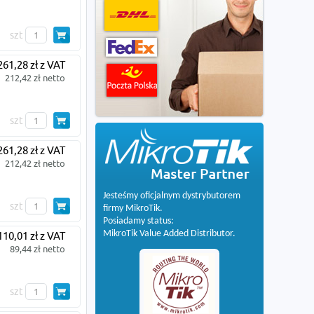
szt
261,28 zł z VAT
212,42 zł netto
szt
261,28 zł z VAT
212,42 zł netto
Jesteśmy oficjalnym dystrybutorem
szt
firmy MikroTik.
Posiadamy status:
MikroTik Value Added Distributor.
110,01 zł z VAT
89,44 zł netto
szt