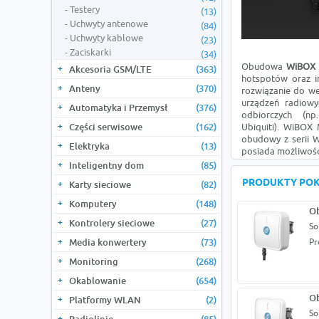
Testery
(13)
Uchwyty antenowe
(84)
Uchwyty kablowe
(23)
Zaciskarki
(34)
Obudowa
WiBOX
Akcesoria GSM/LTE
(363)
hotspotów oraz in
Anteny
(370)
rozwiązanie do we
urządzeń radiowy
Automatyka i Przemysł
(376)
odbiorczych (np
Części serwisowe
(162)
Ubiquiti). WiBOX 
obudowy z serii W
Elektryka
(13)
posiada możliwość
Inteligentny dom
(85)
PRODUKTY PO
Karty sieciowe
(82)
Komputery
(148)
O
Kontrolery sieciowe
(27)
So
Media konwertery
(73)
Pr
Monitoring
(268)
Okablowanie
(654)
O
Platformy WLAN
(2)
So