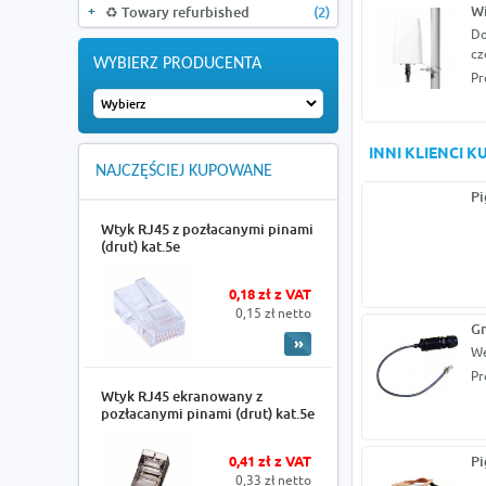
Wi
♻️ Towary refurbished
(2)
Do
cz
WYBIERZ PRODUCENTA
Pr
INNI KLIENCI 
NAJCZĘŚCIEJ KUPOWANE
Pi
Wtyk RJ45 z pozłacanymi pinami
(drut) kat.5e
0,18 zł z VAT
0,15 zł netto
Gn
We
Pr
Wtyk RJ45 ekranowany z
pozłacanymi pinami (drut) kat.5e
0,41 zł z VAT
Pi
0,33 zł netto