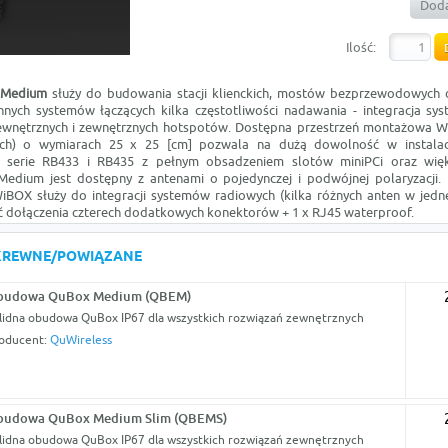
Doda
Ilość:
 Medium
służy do budowania stacji klienckich, mostów bezprzewodowych o
nych systemów łączących kilka częstotliwości nadawania - integracja sy
wnętrznych i zewnętrznych hotspotów. Dostępna przestrzeń montażowa Wi
ch) o wymiarach 25 x 25 [cm] pozwala na dużą dowolność w instalac
. serie RB433 i RB435 z pełnym obsadzeniem slotów miniPCi oraz wię
Medium jest dostępny z antenami o pojedynczej i podwójnej polaryzacji.
iBOX służy do integracji systemów radiowych (kilka różnych anten w jed
 dołączenia czterech dodatkowych konektorów + 1 x RJ45 waterproof.
KREWNE/POWIĄZANE
budowa QuBox Medium (QBEM)
lidna obudowa QuBox IP67 dla wszystkich rozwiązań zewnętrznych
oducent:
QuWireless
budowa QuBox Medium Slim (QBEMS)
lidna obudowa QuBox IP67 dla wszystkich rozwiązań zewnętrznych