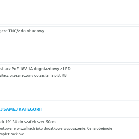
ącze TNC/ż do obudowy
silacz PoE 18V 1A dogniazdowy z LED
silacz przeznaczony do zasilania płyt RB
J SAMEJ KATEGORII
ck 19" 3U do szafek szer. 50cm
ntowane w szafkach jako dodatkowe wyposażenie. Cena obejmuje
mplet rack'ów.