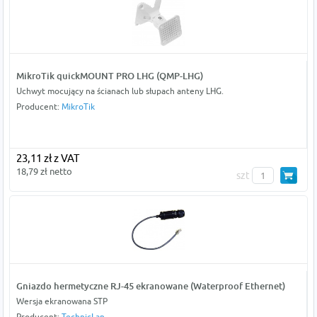
MikroTik quickMOUNT PRO LHG (QMP-LHG)
Uchwyt mocujący na ścianach lub słupach anteny LHG.
Producent:
MikroTik
23,11 zł z VAT
18,79 zł netto
szt
Gniazdo hermetyczne RJ-45 ekranowane (Waterproof Ethernet)
Wersja ekranowana STP
Producent:
TechnicLan