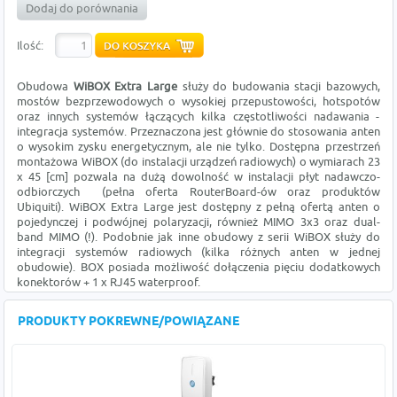
Dodaj do porównania
Ilość:
Obudowa
WiBOX Extra Large
służy do budowania stacji bazowych,
mostów bezprzewodowych o wysokiej przepustowości, hotspotów
oraz innych systemów łączących kilka częstotliwości nadawania -
integracja systemów. Przeznaczona jest głównie do stosowania anten
o wysokim zysku energetycznym, ale nie tylko. Dostępna przestrzeń
montażowa WiBOX (do instalacji urządzeń radiowych) o wymiarach 23
x 45 [cm] pozwala na dużą dowolność w instalacji płyt nadawczo-
odbiorczych (pełna oferta RouterBoard-ów oraz produktów
Ubiquiti). WiBOX Extra Large jest dostępny z pełną ofertą anten o
pojedynczej i podwójnej polaryzacji, również MIMO 3x3 oraz dual-
band MIMO (!). Podobnie jak inne obudowy z serii WiBOX służy do
integracji systemów radiowych (kilka różnych anten w jednej
obudowie). BOX posiada możliwość dołączenia pięciu dodatkowych
konektorów + 1 x RJ45 waterproof.
PRODUKTY POKREWNE/POWIĄZANE