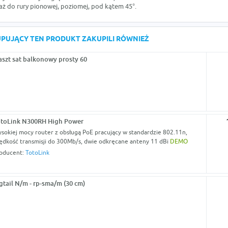
ż do rury pionowej, poziomej, pod kątem 45°.
KUPUJĄCY TEN PRODUKT ZAKUPILI RÓWNIEŻ
szt sat balkonowy prosty 60
toLink N300RH High Power
sokiej mocy router z obsługą PoE pracujący w standardzie 802.11n,
ędkość transmisji do 300Mb/s, dwie odkręcane anteny 11 dBi
DEMO
oducent:
TotoLink
gtail N/m - rp-sma/m (30 cm)