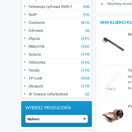
Możliwy monta
Telewizja cyfrowa DVB-T
(68)
VoIP
(76)
Zasilanie
(815)
INNI KLIENCI 
Zdrowie
(6)
Ma
Złącza
(241)
MikroTik
(392)
Solarix
(119)
Teltonika
(335)
Tenda
(175)
To
Wy
TP-Link
(450)
pr
Ubiquiti
(779)
Pr
♻️ Towary refurbished
(2)
Pi
WYBIERZ PRODUCENTA