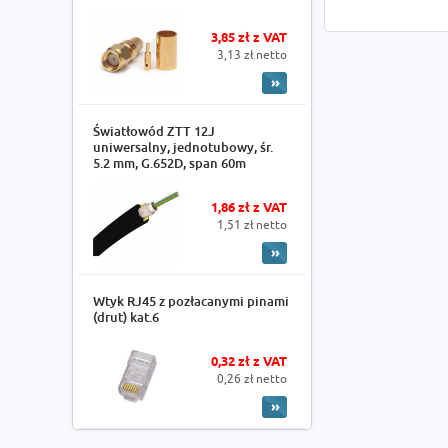
3,85 zł z VAT
3,13 zł netto
Światłowód ZTT 12J
uniwersalny, jednotubowy, śr.
5.2 mm, G.652D, span 60m
1,86 zł z VAT
1,51 zł netto
Wtyk RJ45 z pozłacanymi pinami
(drut) kat.6
0,32 zł z VAT
0,26 zł netto