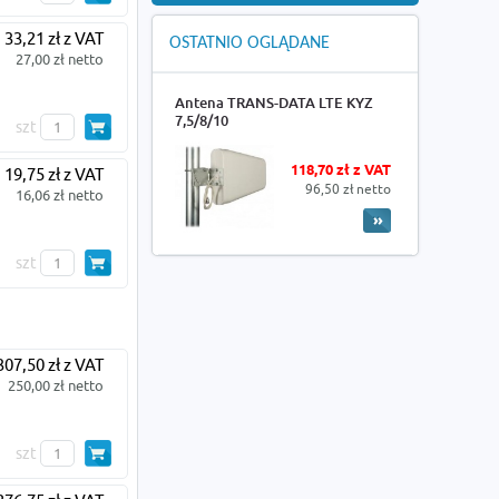
33,21 zł z VAT
OSTATNIO OGLĄDANE
27,00 zł netto
Antena TRANS-DATA LTE KYZ
7,5/8/10
szt
118,70 zł z VAT
19,75 zł z VAT
96,50 zł netto
16,06 zł netto
szt
307,50 zł z VAT
250,00 zł netto
szt