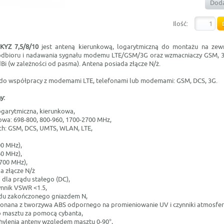
Doda
Ilość:
KYZ 7,5/8/10
jest anteną kierunkową, logarytmiczną do montażu na zew
odbioru i nadawania sygnału modemu LTE/GSM/3G oraz wzmacniaczy GSM, 3
dBi (w zależności od pasma). Antena posiada złącze N/ż.
 do współpracy z modemami LTE, telefonami lub modemami: GSM, DCS, 3G.
y:
ogarytmiczna, kierunkowa,
a: 698-800, 800-960, 1700-2700 MHz,
ach: GSM, DCS, UMTS, WLAN, LTE,
00 MHz),
60 MHz),
2700 MHz),
a złącze N/ż
 dla prądu stałego (DC),
ynnik VSWR <1.5,
du zakończonego gniazdem N,
ana z tworzywa ABS odpornego na promieniowanie UV i czynniki atmosfer
 masztu za pomocą cybanta,
hylenia anteny względem masztu 0-90°,