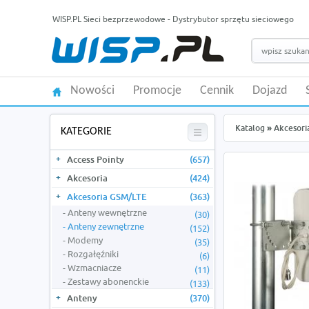
WISP.PL Sieci bezprzewodowe - Dystrybutor sprzętu sieciowego
Nowości
Promocje
Cennik
Dojazd
Katalog
»
Akcesori
KATEGORIE
Access Pointy
(657)
Akcesoria
(424)
Akcesoria GSM/LTE
(363)
Anteny wewnętrzne
(30)
Anteny zewnętrzne
(152)
Modemy
(35)
Rozgałęźniki
(6)
Wzmacniacze
(11)
Zestawy abonenckie
(133)
Anteny
(370)