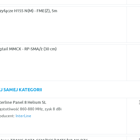
zyłącze H155 N(M) - FME(Ż), 5m
gtail MMCX - RP-SMA/ż (30 cm)
J SAMEJ KATEGORII
terline Panel 8 Helium SL
ęstotliwość 860-880 MHz, zysk 8 dBi
oducent:
InterLine