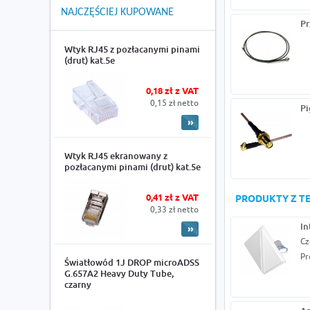
NAJCZĘŚCIEJ KUPOWANE
Pr
Wtyk RJ45 z pozłacanymi pinami
(drut) kat.5e
0,18 zł z VAT
0,15 zł netto
Pi
Wtyk RJ45 ekranowany z
pozłacanymi pinami (drut) kat.5e
0,41 zł z VAT
PRODUKTY Z TE
0,33 zł netto
In
Cz
Pr
Światłowód 1J DROP microADSS
G.657A2 Heavy Duty Tube,
czarny