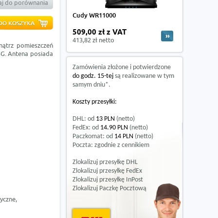
j do porównania
Cudy WR11000
509,00 zł z VAT
413,82 zł netto
nątrz pomieszczeń
G. Antena posiada
Zamówienia złożone i potwierdzone
do godz. 15-tej
są realizowane w tym
samym dniu*.
Koszty przesyłki:
DHL: od
13 PLN
(netto)
FedEx: od
14.90 PLN
(netto)
Paczkomat: od
14 PLN
(netto)
Poczta: zgodnie z cennikiem
Zlokalizuj przesyłkę DHL
Zlokalizuj przesyłkę FedEx
Zlokalizuj przesyłkę InPost
Zlokalizuj Paczkę Pocztową
yczne,