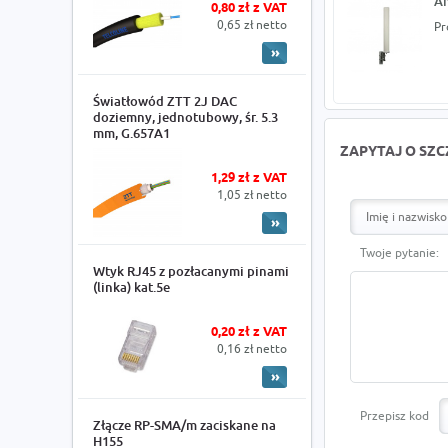
A
0,80 zł z VAT
0,65 zł netto
Pr
Światłowód ZTT 2J DAC
doziemny, jednotubowy, śr. 5.3
mm, G.657A1
ZAPYTAJ O SZ
1,29 zł z VAT
1,05 zł netto
Twoje pytanie:
Wtyk RJ45 z pozłacanymi pinami
(linka) kat.5e
0,20 zł z VAT
0,16 zł netto
Przepisz kod
Złącze RP-SMA/m zaciskane na
H155