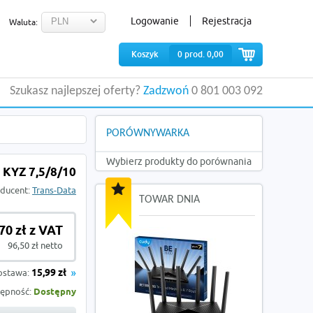
Logowanie
Rejestracja
Waluta:
Koszyk
0
prod.
0,00
Szukasz najlepszej oferty?
Zadzwoń
0 801 003 092
PORÓWNYWARKA
Wybierz produkty do porównania
KYZ 7,5/8/10
ducent:
Trans-Data
TOWAR DNIA
70 zł z VAT
96,50 zł netto
ostawa:
15,99 zł
ępność:
Dostępny