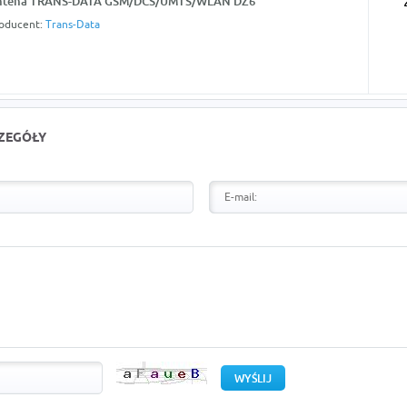
ntena TRANS-DATA GSM/DCS/UMTS/WLAN DZ6
oducent:
Trans-Data
CZEGÓŁY