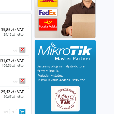
35,85 zł z VAT
29,15 zł netto
szt
131,07 zł z VAT
106,56 zł netto
Jesteśmy oficjalnym dystrybutorem
firmy MikroTik.
Posiadamy status:
MikroTik Value Added Distributor.
szt
25,42 zł z VAT
20,67 zł netto
szt