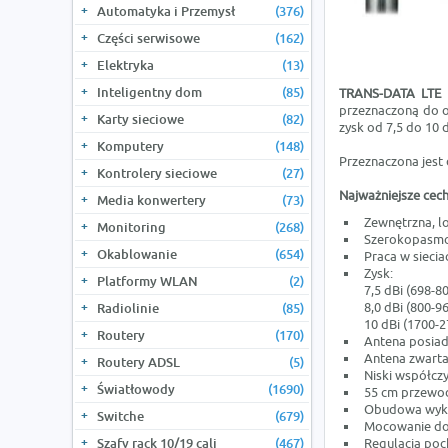
Automatyka i Przemysł
(376)
Części serwisowe
(162)
Elektryka
(13)
Inteligentny dom
(85)
TRANS-DATA LTE 
przeznaczoną do 
Karty sieciowe
(82)
zysk od 7,5 do 10 
Komputery
(148)
Przeznaczona jest
Kontrolery sieciowe
(27)
Najważniejsze cech
Media konwertery
(73)
Zewnętrzna, l
Monitoring
(268)
Szerokopasmow
Okablowanie
(654)
Praca w sieci
Zysk:
Platformy WLAN
(2)
7,5 dBi (698-8
8,0 dBi (800-9
Radiolinie
(85)
10 dBi (1700-
Routery
(170)
Antena posiad
Antena zwarta
Routery ADSL
(5)
Niski współcz
Światłowody
(1690)
55 cm przewo
Obudowa wykon
Switche
(679)
Mocowanie do
Szafy rack 10/19 cali
(467)
Regulacja poc