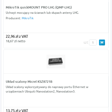
MikroTik quickMOUNT PRO LHG (QMP-LHG)
Uchwyt mocujący na ścianach lub słupach anteny LHG.
Producent:
MikroTik
22,96 zł z VAT
18,67 zł netto
szt
Układ scalony Micrel KSZ8721B
Układ scalony wykorzystywany do naprawy portu Ethernet w
urządzeniach Ubiquiti Nanostation2, Nanostation5.
13,75 zł z VAT