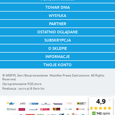
TOWAR DNIA
WYSYŁKA
PARTNER
OSTATNIO OGLĄDANE
SUBSKRYPCJA
O SKLEPIE
INFORMACJE
TWOJE KONTO
©
WISP.PL Sieci Bezprzewodowe
. Wszelkie Prawa Zastrzeżone. All Rights
Reserved.
Oprogramowanie KQS.store
Realizacja :
sucro.pl
&
Farin Inc