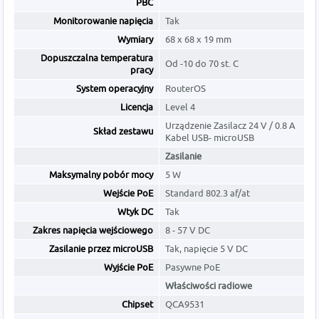
PBC
Monitorowanie napięcia
Tak
Wymiary
68 x 68 x 19 mm
Dopuszczalna temperatura
Od -10 do 70 st. C
pracy
System operacyjny
RouterOS
Licencja
Level 4
Urządzenie Zasilacz 24 V / 0.8 A
Skład zestawu
Kabel USB- microUSB
Zasilanie
Maksymalny pobór mocy
5 W
Wejście PoE
Standard 802.3 af/at
Wtyk DC
Tak
Zakres napięcia wejściowego
8 - 57 V DC
Zasilanie przez microUSB
Tak, napięcie 5 V DC
Wyjście PoE
Pasywne PoE
Właściwości radiowe
Chipset
QCA9531