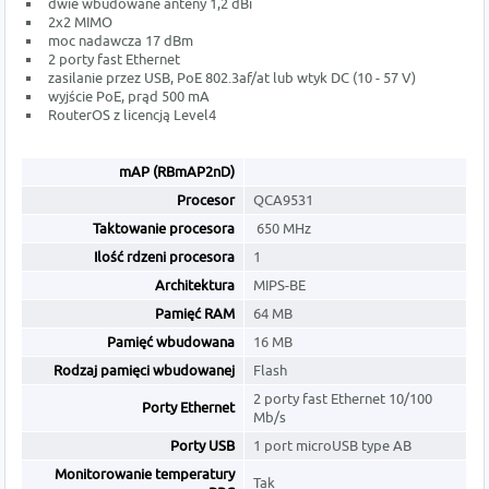
dwie wbudowane anteny 1,2 dBi
2x2 MIMO
moc nadawcza 17 dBm
2 porty fast Ethernet
zasilanie przez USB, PoE 802.3af/at lub wtyk DC (10 - 57 V)
wyjście PoE, prąd 500 mA
RouterOS z licencją Level4
mAP (RBmAP2nD)
Procesor
QCA9531
Taktowanie procesora
650 MHz
Ilość rdzeni procesora
1
Architektura
MIPS-BE
Pamięć RAM
64 MB
Pamięć wbudowana
16 MB
Rodzaj pamięci wbudowanej
Flash
2 porty fast Ethernet 10/100
Porty Ethernet
Mb/s
Porty USB
1 port microUSB type AB
Monitorowanie temperatury
Tak