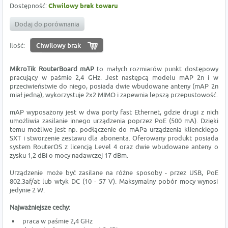
Dostępność:
Chwilowy brak towaru
Dodaj do porównania
Ilość:
MikroTik RouterBoard mAP
to małych rozmiarów punkt dostępowy
pracujący w paśmie 2,4 GHz. Jest następcą modelu mAP 2n i w
przeciwieństwie do niego, posiada dwie wbudowane anteny (mAP 2n
miał jedną), wykorzystuje 2x2 MIMO i zapewnia lepszą przepustowość.
mAP wyposażony jest w dwa porty fast Ethernet, gdzie drugi z nich
umożliwia zasilanie innego urządzenia poprzez PoE (500 mA). Dzięki
temu możliwe jest np. podłączenie do mAPa urządzenia klienckiego
SXT i stworzenie zestawu dla abonenta. Oferowany produkt posiada
system RouterOS z licencją Level 4 oraz dwie wbudowane anteny o
zysku 1,2 dBi o mocy nadawczej 17 dBm.
Urządzenie może być zasilane na różne sposoby - przez USB, PoE
802.3af/at lub wtyk DC (10 - 57 V). Maksymalny pobór mocy wynosi
jedynie 2 W.
Najważniejsze cechy:
praca w paśmie 2,4 GHz