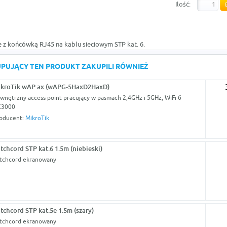
Ilość:
e z końcówką RJ45 na kablu sieciowym STP kat. 6.
KUPUJĄCY TEN PRODUKT ZAKUPILI RÓWNIEŻ
kroTik wAP ax (wAPG-5HaxD2HaxD)
wnętrzny access point pracujący w pasmach 2,4GHz i 5GHz, WiFi 6
X3000
oducent:
MikroTik
tchcord STP kat.6 1.5m (niebieski)
tchcord ekranowany
tchcord STP kat.5e 1.5m (szary)
tchcord ekranowany