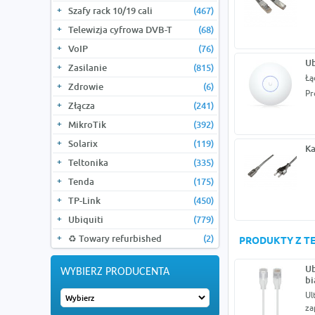
Szafy rack 10/19 cali
(467)
Telewizja cyfrowa DVB-T
(68)
VoIP
(76)
Ub
Zasilanie
(815)
Łą
Zdrowie
(6)
Pr
Złącza
(241)
MikroTik
(392)
Solarix
(119)
Ka
Teltonika
(335)
Tenda
(175)
TP-Link
(450)
Ubiquiti
(779)
♻️ Towary refurbished
(2)
PRODUKTY Z TE
Ub
WYBIERZ PRODUCENTA
bi
Ul
za