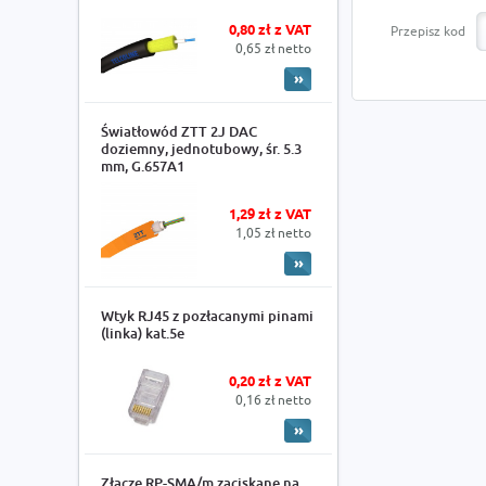
0,80 zł z VAT
Przepisz kod
0,65 zł netto
Światłowód ZTT 2J DAC
doziemny, jednotubowy, śr. 5.3
mm, G.657A1
1,29 zł z VAT
1,05 zł netto
Wtyk RJ45 z pozłacanymi pinami
(linka) kat.5e
0,20 zł z VAT
0,16 zł netto
Złącze RP-SMA/m zaciskane na