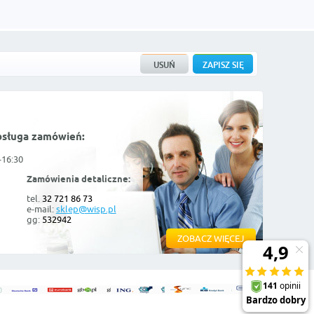
bsługa zamówień:
-16:30
Zamówienia detaliczne:
tel.
32 721 86 73
e-mail:
sklep@wisp.pl
gg:
532942
ZOBACZ WIĘCEJ