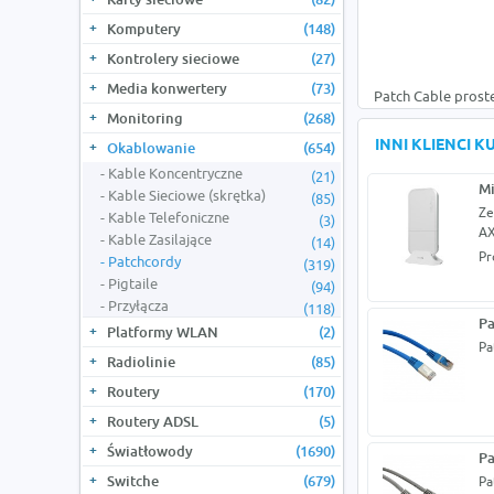
Komputery
(148)
Kontrolery sieciowe
(27)
Media konwertery
(73)
Patch Cable prost
Monitoring
(268)
INNI KLIENCI 
Okablowanie
(654)
Kable Koncentryczne
(21)
Mi
Kable Sieciowe (skrętka)
(85)
Ze
Kable Telefoniczne
(3)
A
Kable Zasilające
(14)
Pr
Patchcordy
(319)
Pigtaile
(94)
Przyłącza
(118)
Pa
Platformy WLAN
(2)
Pa
Radiolinie
(85)
Routery
(170)
Routery ADSL
(5)
Światłowody
(1690)
Pa
Switche
(679)
Pa