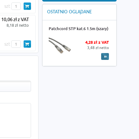
szt
OSTATNIO OGLĄDANE
10,06 zł z VAT
8,18 zł netto
Patchcord STP kat.6 1.5m (szary)
4,28 zł z VAT
szt
3,48 zł netto