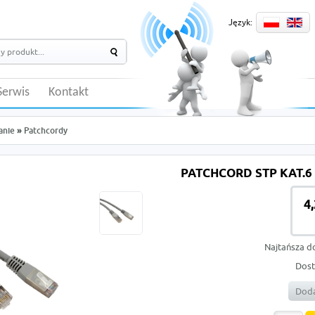
Język:
Serwis
Kontakt
anie
»
Patchcordy
PATCHCORD STP KAT.6 
4
Najtańsza d
Dost
Doda