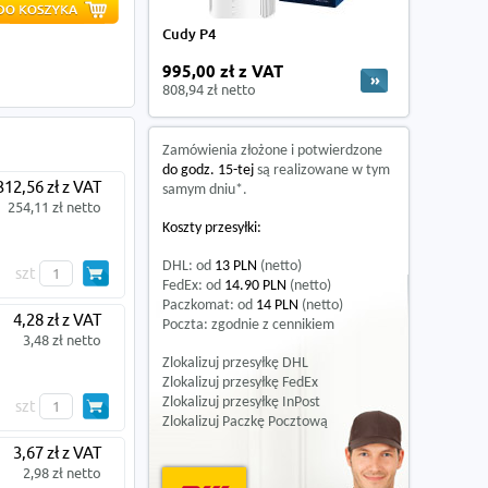
Cudy P4
995,00 zł z VAT
808,94 zł netto
Zamówienia złożone i potwierdzone
do godz. 15-tej
są realizowane w tym
312,56 zł z VAT
samym dniu*.
254,11 zł netto
Koszty przesyłki:
DHL: od
13 PLN
(netto)
szt
FedEx: od
14.90 PLN
(netto)
Paczkomat: od
14 PLN
(netto)
4,28 zł z VAT
Poczta: zgodnie z cennikiem
3,48 zł netto
Zlokalizuj przesyłkę DHL
Zlokalizuj przesyłkę FedEx
Zlokalizuj przesyłkę InPost
szt
Zlokalizuj Paczkę Pocztową
3,67 zł z VAT
2,98 zł netto