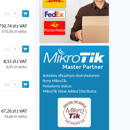
szt
750,74 zł z VAT
610,36 zł netto
szt
8,55 zł z VAT
6,95 zł netto
Jesteśmy oficjalnym dystrybutorem
firmy MikroTik.
szt
Posiadamy status:
MikroTik Value Added Distributor.
67,26 zł z VAT
54,68 zł netto