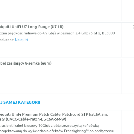
iquiti UniFi U7 Long-Range (U7-LR)
czna prędkość radiowa do 4,9 Gb/s w pasmach 2,4 GHz i 5 GHz, BE5000
oducent:
Ubiquiti
bel zasilający 8-semka (euro)
J SAMEJ KATEGORII
iquiti UniFi Premium Patch Cable, Patchcord STP kat.6A 5m,
ały (UACC-Cable-Patch-EL-C6A-5M-W)
tracienki kabel krosowy 10Gb/s z półprzezroczystą końcówką
projektowaną do wyświetlania efektów Etherlighting™ po podłączeniu