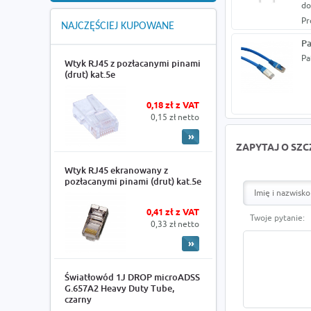
do
Pr
NAJCZĘŚCIEJ KUPOWANE
Pa
Pa
Wtyk RJ45 z pozłacanymi pinami
(drut) kat.5e
0,18 zł z VAT
0,15 zł netto
ZAPYTAJ O SZ
Wtyk RJ45 ekranowany z
pozłacanymi pinami (drut) kat.5e
0,41 zł z VAT
Twoje pytanie:
0,33 zł netto
Światłowód 1J DROP microADSS
G.657A2 Heavy Duty Tube,
czarny