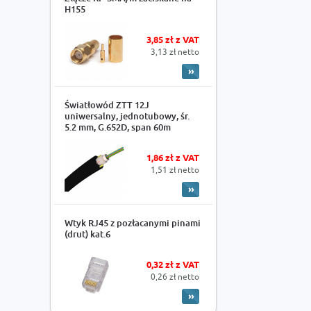
H155
3,85 zł z VAT
3,13 zł netto
Światłowód ZTT 12J
uniwersalny, jednotubowy, śr.
5.2 mm, G.652D, span 60m
1,86 zł z VAT
1,51 zł netto
Wtyk RJ45 z pozłacanymi pinami
(drut) kat.6
0,32 zł z VAT
0,26 zł netto