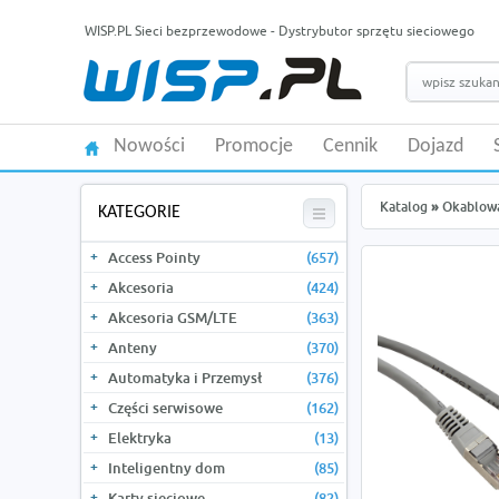
WISP.PL Sieci bezprzewodowe - Dystrybutor sprzętu sieciowego
Nowości
Promocje
Cennik
Dojazd
Katalog
»
Okablow
KATEGORIE
Access Pointy
(657)
Akcesoria
(424)
Akcesoria GSM/LTE
(363)
Anteny
(370)
Automatyka i Przemysł
(376)
Części serwisowe
(162)
Elektryka
(13)
Inteligentny dom
(85)
Karty sieciowe
(82)