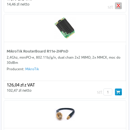
14,46 zł netto
szt
MikroTik RouterBoard R11e-2HPnD
2,4Ghz, miniPCI-e, 802.11b/g/n, dual chain 2x2 MIMO, 2x MMCX, moc do
30dBm
Producent:
MikroTik
126,04 zł z VAT
102,47 zł netto
szt