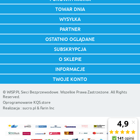
TOWAR DNIA
WYSYŁKA
PARTNER
OSTATNIO OGLĄDANE
SUBSKRYPCJA
O SKLEPIE
INFORMACJE
TWOJE KONTO
©
WISP.PL Sieci Bezprzewodowe
. Wszelkie Prawa Zastrzeżone. All Rights
Reserved.
Oprogramowanie KQS.store
Realizacja :
sucro.pl
&
Farin Inc