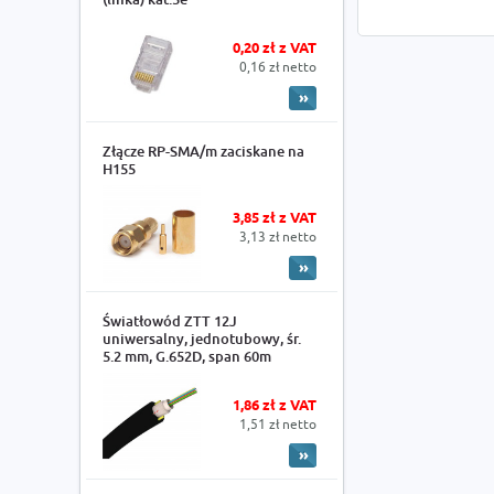
0,20 zł z VAT
0,16 zł netto
Złącze RP-SMA/m zaciskane na
H155
3,85 zł z VAT
3,13 zł netto
Światłowód ZTT 12J
uniwersalny, jednotubowy, śr.
5.2 mm, G.652D, span 60m
1,86 zł z VAT
1,51 zł netto