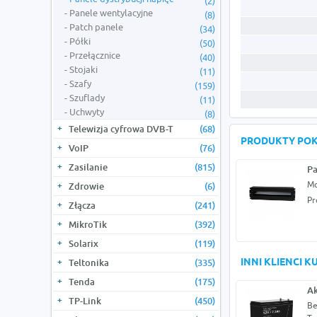
(2)
Panele wentylacyjne
(8)
Patch panele
(34)
Półki
(50)
Przełącznice
(40)
Stojaki
(11)
Szafy
(159)
Szuflady
(11)
Uchwyty
(8)
Telewizja cyfrowa DVB-T
(68)
PRODUKTY PO
VoIP
(76)
Zasilanie
(815)
Pa
Mo
Zdrowie
(6)
Pr
Złącza
(241)
MikroTik
(392)
Solarix
(119)
INNI KLIENCI 
Teltonika
(335)
Tenda
(175)
Ak
TP-Link
(450)
Be