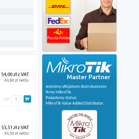
54,00 zł z VAT
43,90 zł netto
Jesteśmy oficjalnym dystrybutorem
firmy MikroTik.
Posiadamy status:
szt
MikroTik Value Added Distributor.
53,51 zł z VAT
43,50 zł netto