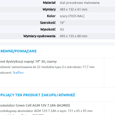
Materiał
stal proszkowo malowana
Wymiary
483 x 132 x 61 mm
Kolor
szary (7035 RAL)
Szerokość
19"
Wysokość
3U
Wymiary opakowania
495 x 135 x 80 mm
KREWNE/POWIĄZANE
nel dystrybucji napięć 19" 3U, czarny
żliwość zamontowania do 22 modułów typu S o szerokości 17,7 mm
oducent:
StalFlex
KUPUJĄCY TEN PRODUKT ZAKUPILI RÓWNIEŻ
umulator Green Cell AGM 12V 7.2Ah (AGM05)
zobsługowy akumulator AGM 12V-7.2Ah o wym. 151 x 65 x 95 mm