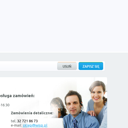
bsługa zamówień:
-16:30
Zamówienia detaliczne:
tel.
32 721 86 73
e-mail:
sklep@wisp.pl