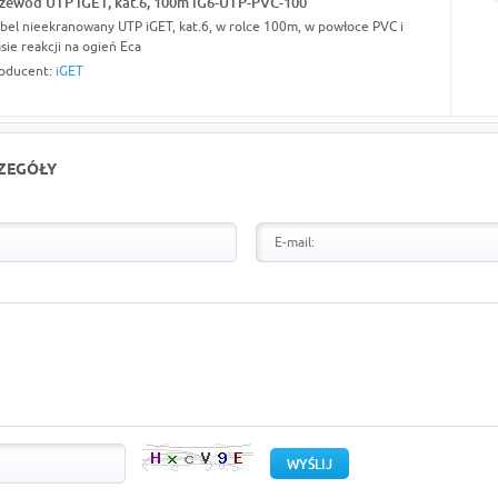
zewód UTP iGET, kat.6, 100m iG6-UTP-PVC-100
bel nieekranowany UTP iGET, kat.6, w rolce 100m, w powłoce PVC i
asie reakcji na ogień Eca
oducent:
iGET
CZEGÓŁY