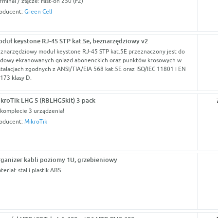
rminal / złącze: Fast-on 250 (F2)
oducent:
Green Cell
duł keystone RJ-45 STP kat.5e, beznarzędziowy v2
znarzędziowy moduł keystone RJ-45 STP kat.5E przeznaczony jest do
dowy ekranowanych gniazd abonenckich oraz punktów krosowych w
stalacjach zgodnych z ANSI/TIA/EIA 568 kat.5E oraz ISO/IEC 11801 i EN
173 klasy D.
kroTik LHG 5 (RBLHG5kit) 3-pack
komplecie 3 urządzenia!
oducent:
MikroTik
ganizer kabli poziomy 1U, grzebieniowy
teriał: stal i plastik ABS