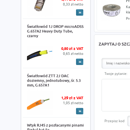
Pr
0,33 zł netto
Ka
kl
Pr
Światłowód 1J DROP microADSS
G.657A2 Heavy Duty Tube,
czarny
ZAPYTAJ O SZ
0,80 zł z VAT
0,65 zł netto
Twoje pytanie:
Światłowód ZTT 2J DAC
doziemny, jednotubowy, śr. 5.3
mm, G.657A1
1,29 zł z VAT
1,05 zł netto
Przepisz kod
Wtyk RJ45 z pozłacanymi pinami
(linka) kat.5e