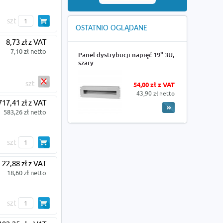
szt
OSTATNIO OGLĄDANE
8,73 zł z VAT
7,10 zł netto
Panel dystrybucji napięć 19" 3U,
szary
szt
54,00 zł z VAT
43,90 zł netto
717,41 zł z VAT
583,26 zł netto
szt
22,88 zł z VAT
18,60 zł netto
szt