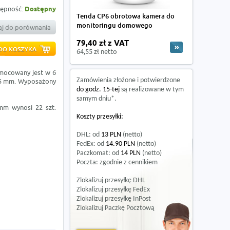
ępność:
Dostępny
Tenda CP6 obrotowa kamera do
monitoringu domowego
j do porównania
79,40 zł z VAT
64,55 zł netto
 mocowany jest w 6
Zamówienia złożone i potwierdzone
5,5 mm. Wyposażony
do godz. 15-tej
są realizowane w tym
samym dniu*.
mm wynosi 22 szt.
Koszty przesyłki:
DHL: od
13 PLN
(netto)
FedEx: od
14.90 PLN
(netto)
Paczkomat: od
14 PLN
(netto)
Poczta: zgodnie z cennikiem
Zlokalizuj przesyłkę DHL
Zlokalizuj przesyłkę FedEx
Zlokalizuj przesyłkę InPost
Zlokalizuj Paczkę Pocztową