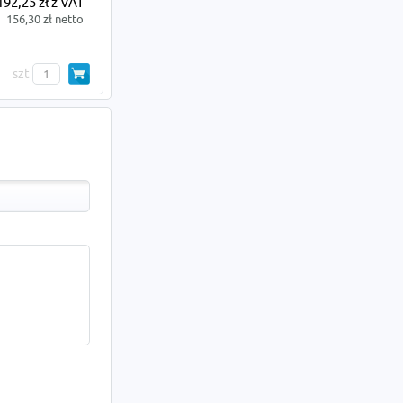
192,25 zł z VAT
156,30 zł netto
szt