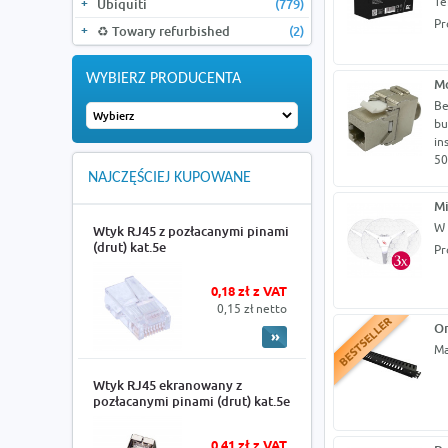
Te
Ubiquiti
(779)
Pr
♻️ Towary refurbished
(2)
WYBIERZ PRODUCENTA
Mo
Be
bu
in
50
NAJCZĘŚCIEJ KUPOWANE
Mi
W 
Wtyk RJ45 z pozłacanymi pinami
(drut) kat.5e
Pr
0,18 zł z VAT
0,15 zł netto
Or
Ma
Wtyk RJ45 ekranowany z
pozłacanymi pinami (drut) kat.5e
0,41 zł z VAT