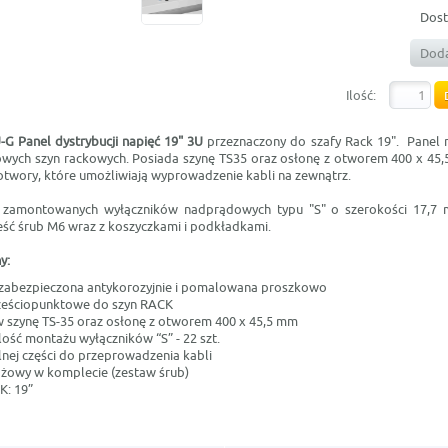
Dost
Doda
Ilość:
-G Panel dystrybucji napięć 19" 3U
przeznaczony do szafy Rack 19". Panel
wych szyn rackowych. Posiada szynę TS35 oraz osłonę z otworem 400 x 4
 otwory, które umożliwiają wyprowadzenie kabli na zewnątrz.
 zamontowanych wyłączników nadprądowych typu "S" o szerokości 17,7 
eść śrub M6 wraz z koszyczkami i podkładkami.
y:
zabezpieczona antykorozyjnie i pomalowana proszkowo
eściopunktowe do szyn RACK
szynę TS-35 oraz osłonę z otworem 400 x 45,5 mm
ość montażu wyłączników “S” - 22 szt.
lnej części do przeprowadzenia kabli
żowy w komplecie (zestaw śrub)
K: 19”