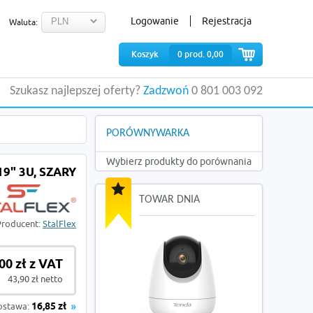
Logowanie
Rejestracja
Waluta:
Koszyk
0
prod.
0,00
Szukasz najlepszej oferty?
Zadzwoń
0 801 003 092
PORÓWNYWARKA
Wybierz produkty do porównania
9" 3U, SZARY
TOWAR DNIA
Producent:
StalFlex
00 zł z VAT
43,90 zł netto
ostawa:
16,85 zł