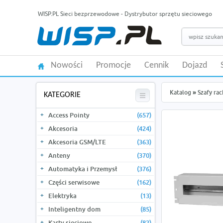
WISP.PL Sieci bezprzewodowe - Dystrybutor sprzętu sieciowego
Nowości
Promocje
Cennik
Dojazd
Katalog
»
Szafy rac
KATEGORIE
Access Pointy
(657)
Akcesoria
(424)
Akcesoria GSM/LTE
(363)
Anteny
(370)
Automatyka i Przemysł
(376)
Części serwisowe
(162)
Elektryka
(13)
Inteligentny dom
(85)
Karty sieciowe
(82)