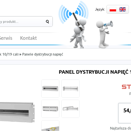
Język:
Serwis
Kontakt
k 10/19 cali
»
Panele dystrybucji napięć
PANEL DYSTRYBUCJI NAPIĘĆ 1
54,
Najtańsza d