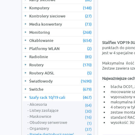
Komputery
(148)
Kontrolery sieciowe
(27)
Media konwertery
(73)
Monitoring
(268)
Okablowanie
(654)
Stalflex VDP19-3U
punktach do piono
Platformy WLAN
(2)
jest w 4 specjalne
Radiolinie
(85)
Maksymalna ilość
Routery
(170)
Zestaw zawiera sz
Routery ADSL
(5)
Najważniejsze cech
Światłowody
(1690)
blacha DC01, 
Switche
(679)
mocowanie sz
wyposażony w 
Szafy rack 10/19 cali
(467)
maksymalna il
Akcesoria
(64)
4 otwory w ty
Listwy zasilające
(30)
zestaw monta
Maskownice
(16)
standard RAC
Obudowy serwerowe
wysokość: 3U
(1)
Organizery
(37)
Panele dystrybucji napięć