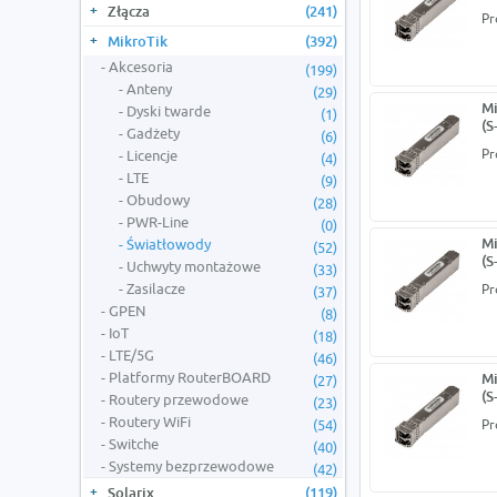
Złącza
(241)
Pr
MikroTik
(392)
Akcesoria
(199)
Anteny
(29)
Mi
Dyski twarde
(1)
(S
Gadżety
(6)
Pr
Licencje
(4)
LTE
(9)
Obudowy
(28)
PWR-Line
(0)
Mi
Światłowody
(52)
(S
Uchwyty montażowe
(33)
Zasilacze
Pr
(37)
GPEN
(8)
IoT
(18)
LTE/5G
(46)
Platformy RouterBOARD
Mi
(27)
(S
Routery przewodowe
(23)
Routery WiFi
(54)
Pr
Switche
(40)
Systemy bezprzewodowe
(42)
Solarix
(119)