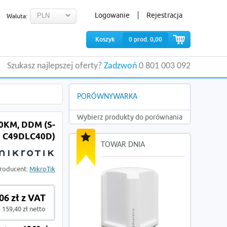
Logowanie
Rejestracja
Waluta:
Koszyk
0
prod.
0,00
Szukasz najlepszej oferty?
Zadzwoń
0 801 003 092
PORÓWNYWARKA
Wybierz produkty do porównania
0KM, DDM (S-
C49DLC40D)
TOWAR DNIA
roducent:
MikroTik
06 zł z VAT
159,40 zł netto