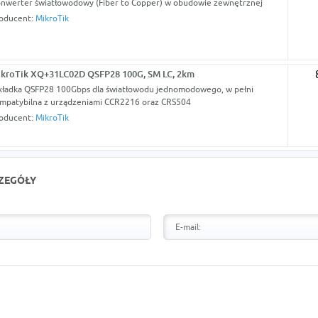
nwerter światłowodowy (Fiber to Copper) w obudowie zewnętrznej
oducent:
MikroTik
kroTik XQ+31LC02D QSFP28 100G, SM LC, 2km
ładka QSFP28 100Gbps dla światłowodu jednomodowego, w pełni
mpatybilna z urządzeniami CCR2216 oraz CRS504
oducent:
MikroTik
CZEGÓŁY