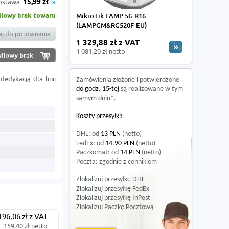
ostawa:
15,99 zł
lowy brak towaru
MikroTik LAMP 5G R16
(LAMPGM&RG520F-EU)
j do porównania
1 329,88 zł z VAT
1 081,20 zł netto
edykacją dla linii
Zamówienia złożone i potwierdzone
do godz. 15-tej
są realizowane w tym
samym dniu*.
Koszty przesyłki:
DHL: od
13 PLN
(netto)
FedEx: od
14.90 PLN
(netto)
Paczkomat: od
14 PLN
(netto)
Poczta: zgodnie z cennikiem
Zlokalizuj przesyłkę DHL
Zlokalizuj przesyłkę FedEx
Zlokalizuj przesyłkę InPost
Zlokalizuj Paczkę Pocztową
196,06 zł z VAT
159,40 zł netto