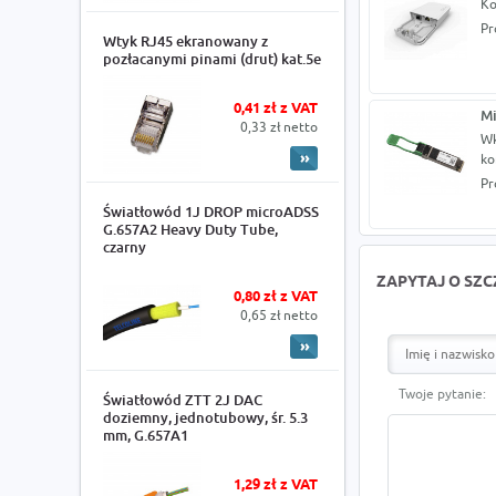
Ko
Pr
Wtyk RJ45 ekranowany z
pozłacanymi pinami (drut) kat.5e
0,41 zł z VAT
Mi
0,33 zł netto
Wk
ko
Pr
Światłowód 1J DROP microADSS
G.657A2 Heavy Duty Tube,
czarny
ZAPYTAJ O SZ
0,80 zł z VAT
0,65 zł netto
Twoje pytanie:
Światłowód ZTT 2J DAC
doziemny, jednotubowy, śr. 5.3
mm, G.657A1
1,29 zł z VAT