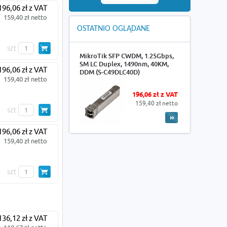
196,06 zł z VAT
159,40 zł netto
OSTATNIO OGLĄDANE
szt
MikroTik SFP CWDM, 1.25Gbps,
SM LC Duplex, 1490nm, 40KM,
196,06 zł z VAT
DDM (S-C49DLC40D)
159,40 zł netto
196,06 zł z VAT
159,40 zł netto
szt
196,06 zł z VAT
159,40 zł netto
szt
136,12 zł z VAT