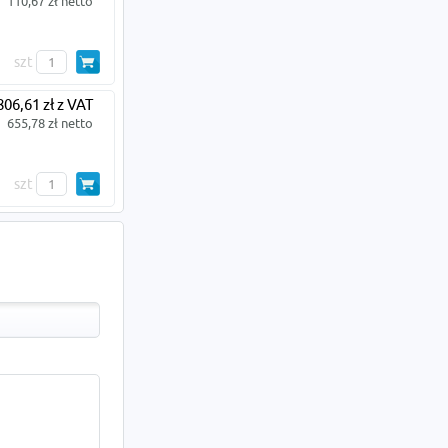
110,67 zł netto
szt
806,61 zł z VAT
655,78 zł netto
szt