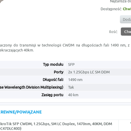
Najtańsza d
Dostępność:
Chwi
Doda
Ilość:
czony do transmisji w technologii CWDM na długościach fali 1490 nm, z d
zekraczających 40km.
Typ modułu
SFP
Porty
2x 1.25Gbps LC SM DDM
Długość fali
1490 nm
e Wavelength Division Multiplexing)
Tak
Zasięg portu
40 km
KREWNE/POWIĄZANE
kroTik SFP CWDM, 1.25Gbps, SM LC Duplex, 1470nm, 40KM, DDM
-C47DLC40D)