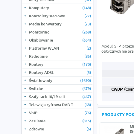
Komputery
(148)
Kontrolery sieciowe
(27)
Media konwertery
(73)
Monitoring
(268)
Okablowanie
(654)
Moduł SFP przezna
Platformy WLAN
(2)
optycznych nie pr
Radiolinie
(85)
Routery
(170)
Routery ADSL
(5)
Światłowody
(1690)
Switche
(679)
CWDM (Coars
Szafy rack 10/19 cali
(467)
Telewizja cyfrowa DVB-T
(68)
VoIP
(76)
PRODUKTY PO
Zasilanie
(815)
Mi
Zdrowie
(6)
(S