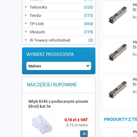
Mi
Teltonika
(335)
(S
Tenda
(175)
Pr
TP-Link
(450)
Ubiquiti
(779)
♻️ Towary refurbished
(2)
Mi
(S
WYBIERZ PRODUCENTA
Pr
Mi
(S
NAJCZĘŚCIEJ KUPOWANE
Pr
Wtyk RJ45 z pozłacanymi pinami
(drut) kat.5e
PRODUKTY Z TE
0,18 zł z VAT
0,15 zł netto
Mi