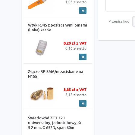
1,05 zł netto
Przepisz kod
Wtyk RJ45 z pozłacanymi pinami
(linka) kat.5e
0,20 zł z VAT
0,16 zł netto
Złącze RP-SMA/m zaciskane na
H155
3,85 zł z VAT
3,13 zł netto
Światłowód ZTT 12J
uniwersalny, jednotubowy, śr.
5.2 mm, G.652D, span 60m