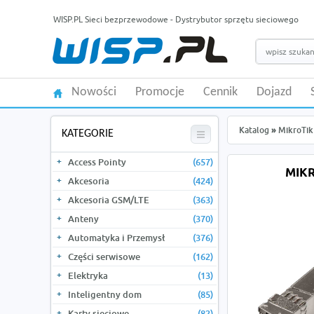
WISP.PL Sieci bezprzewodowe - Dystrybutor sprzętu sieciowego
Nowości
Promocje
Cennik
Dojazd
Katalog
»
MikroTik
KATEGORIE
Access Pointy
(657)
MIKR
Akcesoria
(424)
Akcesoria GSM/LTE
(363)
Anteny
(370)
Automatyka i Przemysł
(376)
Części serwisowe
(162)
Elektryka
(13)
Inteligentny dom
(85)
Karty sieciowe
(82)