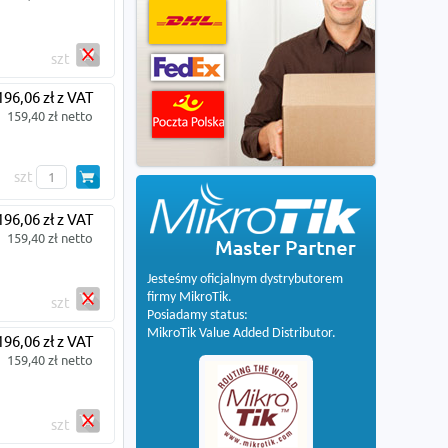
szt
196,06 zł z VAT
159,40 zł netto
szt
196,06 zł z VAT
159,40 zł netto
Jesteśmy oficjalnym dystrybutorem
firmy MikroTik.
szt
Posiadamy status:
MikroTik Value Added Distributor.
196,06 zł z VAT
159,40 zł netto
szt