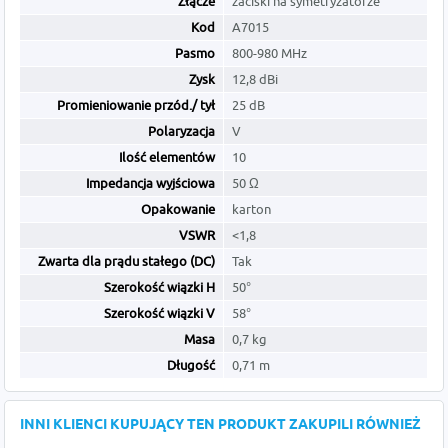
Złącze
zaciski na symetryzatorze
Kod
A7015
Pasmo
800-980 MHz
Zysk
12,8 dBi
Promieniowanie przód./ tył
25 dB
Polaryzacja
V
Ilość elementów
10
Impedancja wyjściowa
50 Ω
Opakowanie
karton
VSWR
<1,8
Zwarta dla prądu stałego (DC)
Tak
Szerokość wiązki H
50°
Szerokość wiązki V
58°
Masa
0,7 kg
Długość
0,71 m
INNI KLIENCI KUPUJĄCY TEN PRODUKT ZAKUPILI RÓWNIEŻ