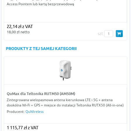
Access Pointem lub kartą bezprzewodową
22,14 zł z VAT
18,00 zł netto
szt
PRODUKTY Z TEJ SAMEJ KATEGORII
QuMax dla Teltonika RUTM50 (AM50M)
Zintegrowana wielopasmowa antena kierunkowa LTE i 5G + antena
dookólna Wi-Fi + GPS + miejsce do instalacji Teltonika RUTX50 (All-in-one)
Producent:
QuWireless
1 115,77 zł z VAT