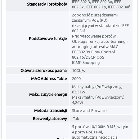
IEEE 802.3, IEEE 802.3u, IEEE
Standardy i protokoły
802.3x, IEEE 802.1p, IEEE 802.3af
Zgodność z urządzeniami
zasilanymi PoE (PD)
działającymi w standardzie IEEE
802.3af
Priorytetowanie portów
Podstawowe funkcje
Obsługa funkcji auto-learning i
auto-aging adresów MAC
EEE802.3x Flow Control
802.1p/DSCP QoS
IGMP Snooping
Główna szerokość pasma
10Gb/s
MAC Address Table
2000
Maksymalny (PoE włączony):
63,31W
Maks. zużycie energii
Maksymalny (PoE wyłączony):
4,26W
Metoda transmisji
Store-and-Forward
Bezwentylatorowy
Tak
5 portów 10/100M RJ45, w tym
4 porty PoE (1-4),
automatyczna negocjacja