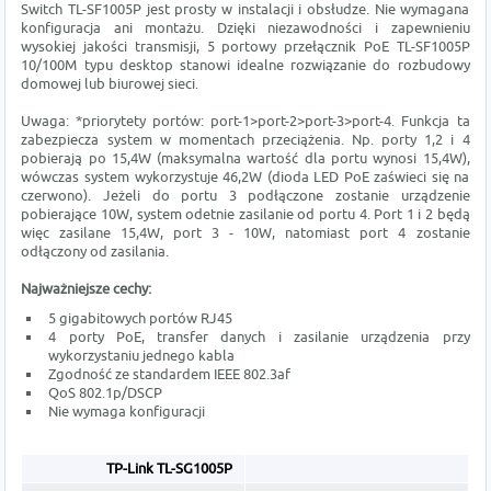
Switch TL-SF1005P jest prosty w instalacji i obsłudze. Nie wymagana
konfiguracja ani montażu. Dzięki niezawodności i zapewnieniu
wysokiej jakości transmisji, 5 portowy przełącznik PoE TL-SF1005P
10/100M typu desktop stanowi idealne rozwiązanie do rozbudowy
domowej lub biurowej sieci.
Uwaga: *priorytety portów: port-1>port-2>port-3>port-4. Funkcja ta
zabezpiecza system w momentach przeciążenia. Np. porty 1,2 i 4
pobierają po 15,4W (maksymalna wartość dla portu wynosi 15,4W),
wówczas system wykorzystuje 46,2W (dioda LED PoE zaświeci się na
czerwono). Jeżeli do portu 3 podłączone zostanie urządzenie
pobierające 10W, system odetnie zasilanie od portu 4. Port 1 i 2 będą
więc zasilane 15,4W, port 3 - 10W, natomiast port 4 zostanie
odłączony od zasilania.
Najważniejsze cechy:
5 gigabitowych portów RJ45
4 porty PoE, transfer danych i zasilanie urządzenia przy
wykorzystaniu jednego kabla
Zgodność ze standardem IEEE 802.3af
QoS 802.1p/DSCP
Nie wymaga konfiguracji
TP-Link TL-SG1005P