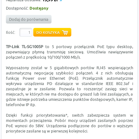
15,99 zł
Dostępność:
Dostępny
Dodaj do porównania
Ilość:
TP-Link TL-SG1005P
to 5 portowy przełącznik PoE typu desktop,
zapewniający płynną transmisję sieciową. Umożliwia nawiązywanie
połączeń z prędkością 10/100/1000 Mb/s.
Wyposażony został w 5 gigabitowych portów RJ45 wspierających
automatyczną negocjację szybkości połączeń. 4 z nich obsługują
funkcję Power over Ethernet (PoE). Przełącznik automatycznie
wykrywa urządzenia PD działające w standardzie IEEE 802.3af i
zaopatruje je w zasilanie. Pozwala to rozszerzyć zasięg sieci w
miejscach, w których nie ma dostępu do gniazd lub linii zasilających, a
gdzie istnieje potrzeba umieszczenia punktów dostępowych, kamer IP,
telefonów IP itp.
Dzięki funkcji priorytetowania*, switch zabezpiecza system w
momentach przeciążenia. Pobór mocy urządzeń zasilanych poprzez
PoE wynosi do 58W. Urządzenia podłączone do portów o wyższym
priorytecie zasilane są w pierwszej kolejności.