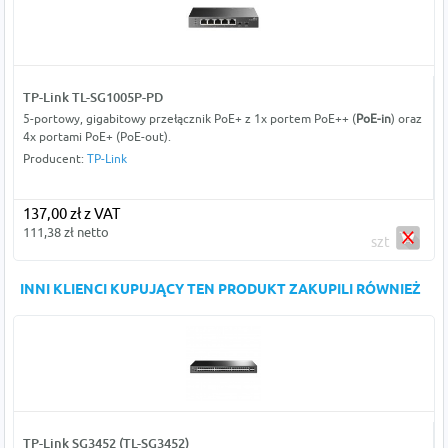
TP-Link TL-SG1005P-PD
5-portowy, gigabitowy przełącznik PoE+ z 1x portem PoE++ (
PoE-in
) oraz
4x portami PoE+ (PoE-out).
Producent:
TP-Link
137,00 zł z VAT
111,38 zł netto
szt
INNI KLIENCI KUPUJĄCY TEN PRODUKT ZAKUPILI RÓWNIEŻ
TP-Link SG3452 (TL-SG3452)