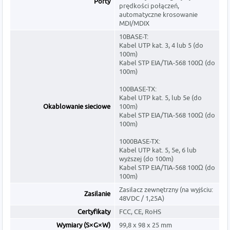
Porty
prędkości połączeń,
automatyczne krosowanie
MDI/MDIX
10BASE-T:
Kabel UTP kat. 3, 4 lub 5 (do
100m)
Kabel STP EIA/TIA-568 100Ω (do
100m)
100BASE-TX:
Kabel UTP kat. 5, lub 5e (do
Okablowanie sieciowe
100m)
Kabel STP EIA/TIA-568 100Ω (do
100m)
1000BASE-TX:
Kabel UTP kat. 5, 5e, 6 lub
wyższej (do 100m)
Kabel STP EIA/TIA-568 100Ω (do
100m)
Zasilacz zewnętrzny (na wyjściu:
Zasilanie
48VDC / 1,25A)
Certyfikaty
FCC, CE, RoHS
Wymiary (S×G×W)
99,8 x 98 x 25 mm