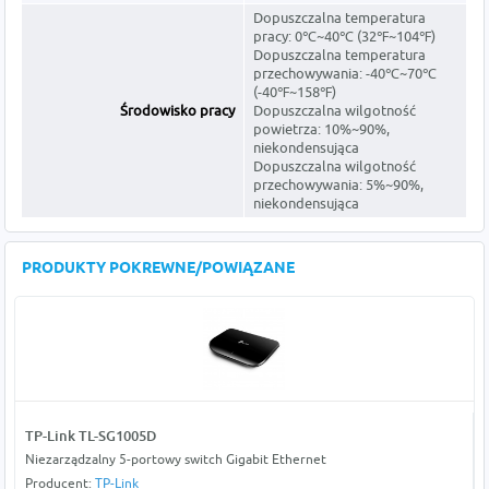
Dopuszczalna temperatura
pracy: 0℃~40℃ (32℉~104℉)
Dopuszczalna temperatura
przechowywania: -40℃~70℃
(-40℉~158℉)
Środowisko pracy
Dopuszczalna wilgotność
powietrza: 10%~90%,
niekondensująca
Dopuszczalna wilgotność
przechowywania: 5%~90%,
niekondensująca
PRODUKTY POKREWNE/POWIĄZANE
TP-Link TL-SG1005D
Niezarządzalny 5-portowy switch Gigabit Ethernet
Producent:
TP-Link