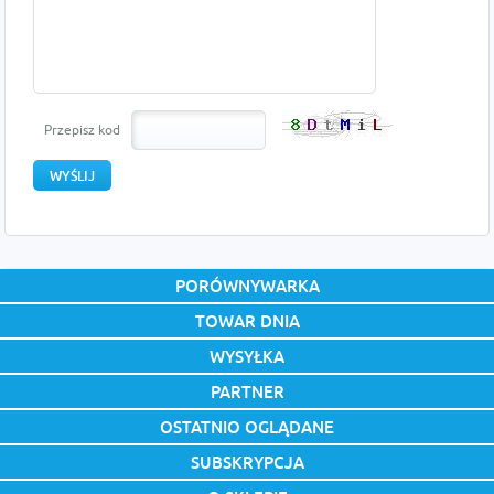
Przepisz kod
PORÓWNYWARKA
TOWAR DNIA
WYSYŁKA
PARTNER
OSTATNIO OGLĄDANE
SUBSKRYPCJA