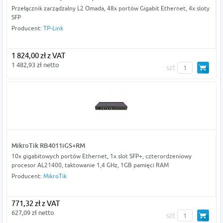
Przełącznik zarządzalny L2 Omada, 48x portów Gigabit Ethernet, 4x sloty
SFP
Producent:
TP-Link
1 824,00 zł z VAT
1 482,93 zł netto
szt
MikroTik RB4011iGS+RM
10x gigabitowych portów Ethernet, 1x slot SFP+, czterordzeniowy
procesor AL21400, taktowanie 1,4 GHz, 1GB pamięci RAM
Producent:
MikroTik
771,32 zł z VAT
627,09 zł netto
szt