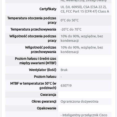
Hz, wewnętrzny, zintegrowany
UL (UL 60950), CSA (CSA 22.2),
Certyfikaty
CE, FCC Part 15 (CFR 47) Class A
Temperatura otoczenia podczas
0°C do 50°C
pracy
Temperatura przechowywania
-20°C do 70°C
Wilgotność otoczenia podczas
10% do 90%, względne, bez
pracy
kondensacji
Wilgotność podczas
10% do 90%, względne, bez
przechowywania
kondensacji
Poziom hałasu i średni czas
między awariami (MTBF)
Wentylator (ilość)
Brak
Poziom hałasu
-
MTBF w temperaturze 50°C (w
630719
godzinach)
Gwarancja
Okres gwarancji
Ograniczona dożywotnia
Opakowanie
- Inteligentny przełącznik Cisco