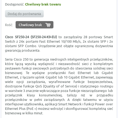
Dostępność:
Chwilowy brak towaru
Dodaj do porównania
Ilość:
Cisco SF250-24 (SF250-24-K9-EU)
to zarządzalny 28 portowy Smart
Switch z 24x portami Fast Ethernet 10/100 Mb/s, 2x slotami SFP i 2x
slotami SFP Combo. Urządzenie jest objęte ograniczoną dożywotnia
gwarancją producenta.
Seria Cisco 250 to generacja niedrogich inteligentnych przełączników,
które łączą wysoką wydajność i niezawodność sieci z kompletnym
zestawem funkcji sieciowych potrzebnych do stworzenia solidnej sieci
biznesowej. Te wydajne przełączniki Fast Ethernet lub Gigabit
Ethernet, z łączami uplink Gigabit lub 10 Gigabit Ethernet, zapewniają
wiele opcji zarządzania, wyrafinowane funkcje bezpieczeństwa,
dostrojone funkcje QoS (Quality of of Service) i statycznego routingu
w warstwie 3 znacznie wykraczające poza funkcje niezarządzanego lub
przełącznik klasy konsumenckiej, tańszy niż w przypadku
przełączników w pełni zarządzanych. A dzięki łatwemu w użyciu
interfejsowi użytkownika, aplikacji Smart Network i funkcji Power over
Ethernet Plus (PoE +) możesz wdrożyć i skonfigurować kompletną sieć
biznesową w kilka minut.