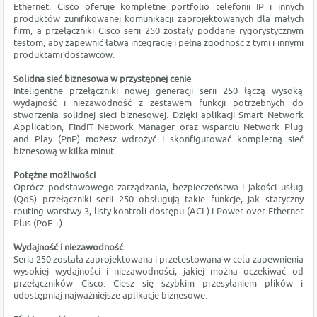
Ethernet. Cisco oferuje kompletne portfolio telefonii IP i innych
produktów zunifikowanej komunikacji zaprojektowanych dla małych
firm, a przełączniki Cisco serii 250 zostały poddane rygorystycznym
testom, aby zapewnić łatwą integrację i pełną zgodność z tymi i innymi
produktami dostawców.
Solidna sieć biznesowa w przystępnej cenie
Inteligentne przełączniki nowej generacji serii 250 łączą wysoką
wydajność i niezawodność z zestawem funkcji potrzebnych do
stworzenia solidnej sieci biznesowej. Dzięki aplikacji Smart Network
Application, FindIT Network Manager oraz wsparciu Network Plug
and Play (PnP) możesz wdrożyć i skonfigurować kompletną sieć
biznesową w kilka minut.
Potężne możliwości
Oprócz podstawowego zarządzania, bezpieczeństwa i jakości usług
(QoS) przełączniki serii 250 obsługują takie funkcje, jak statyczny
routing warstwy 3, listy kontroli dostępu (ACL) i Power over Ethernet
Plus (PoE +).
Wydajność i niezawodność
Seria 250 została zaprojektowana i przetestowana w celu zapewnienia
wysokiej wydajności i niezawodności, jakiej można oczekiwać od
przełączników Cisco. Ciesz się szybkim przesyłaniem plików i
udostępniaj najważniejsze aplikacje biznesowe.