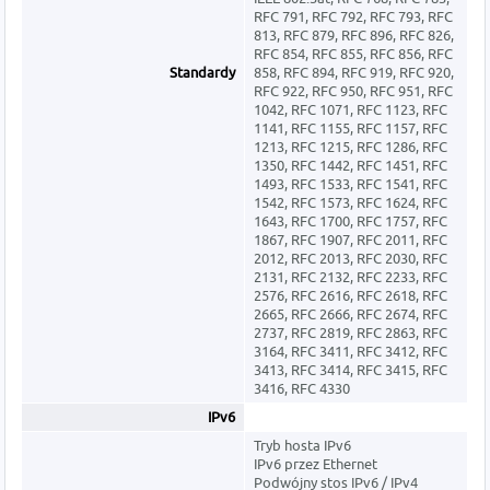
RFC 791, RFC 792, RFC 793, RFC
813, RFC 879, RFC 896, RFC 826,
RFC 854, RFC 855, RFC 856, RFC
Standardy
858, RFC 894, RFC 919, RFC 920,
RFC 922, RFC 950, RFC 951, RFC
1042, RFC 1071, RFC 1123, RFC
1141, RFC 1155, RFC 1157, RFC
1213, RFC 1215, RFC 1286, RFC
1350, RFC 1442, RFC 1451, RFC
1493, RFC 1533, RFC 1541, RFC
1542, RFC 1573, RFC 1624, RFC
1643, RFC 1700, RFC 1757, RFC
1867, RFC 1907, RFC 2011, RFC
2012, RFC 2013, RFC 2030, RFC
2131, RFC 2132, RFC 2233, RFC
2576, RFC 2616, RFC 2618, RFC
2665, RFC 2666, RFC 2674, RFC
2737, RFC 2819, RFC 2863, RFC
3164, RFC 3411, RFC 3412, RFC
3413, RFC 3414, RFC 3415, RFC
3416, RFC 4330
IPv6
Tryb hosta IPv6
IPv6 przez Ethernet
Podwójny stos IPv6 / IPv4