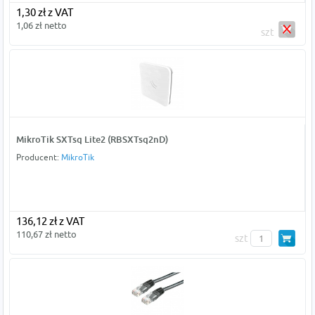
1,30 zł z VAT
1,06 zł netto
szt
MikroTik SXTsq Lite2 (RBSXTsq2nD)
Producent:
MikroTik
136,12 zł z VAT
110,67 zł netto
szt