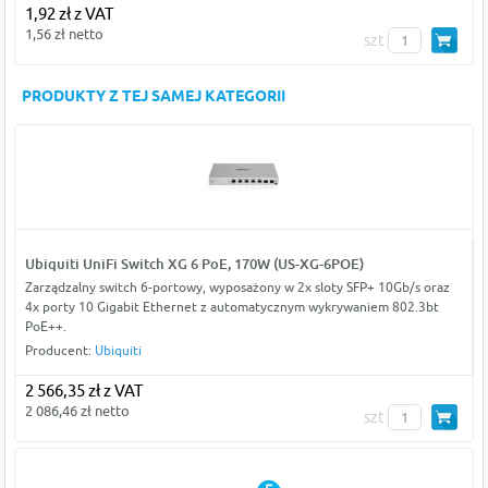
1,92 zł z VAT
1,56 zł netto
szt
PRODUKTY Z TEJ SAMEJ KATEGORII
Ubiquiti UniFi Switch XG 6 PoE, 170W (US-XG-6POE)
Zarządzalny switch 6-portowy, wyposażony w 2x sloty SFP+ 10Gb/s oraz
4x porty 10 Gigabit Ethernet z automatycznym wykrywaniem 802.3bt
PoE++.
Producent:
Ubiquiti
2 566,35 zł z VAT
2 086,46 zł netto
szt