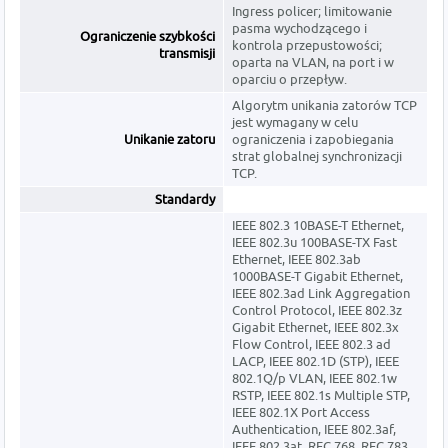
Ingress policer; limitowanie
pasma wychodzącego i
Ograniczenie szybkości
kontrola przepustowości;
transmisji
oparta na VLAN, na port i w
oparciu o przepływ.
Algorytm unikania zatorów TCP
jest wymagany w celu
Unikanie zatoru
ograniczenia i zapobiegania
strat globalnej synchronizacji
TCP.
Standardy
IEEE 802.3 10BASE-T Ethernet,
IEEE 802.3u 100BASE-TX Fast
Ethernet, IEEE 802.3ab
1000BASE-T Gigabit Ethernet,
IEEE 802.3ad Link Aggregation
Control Protocol, IEEE 802.3z
Gigabit Ethernet, IEEE 802.3x
Flow Control, IEEE 802.3 ad
LACP, IEEE 802.1D (STP), IEEE
802.1Q/p VLAN, IEEE 802.1w
RSTP, IEEE 802.1s Multiple STP,
IEEE 802.1X Port Access
Authentication, IEEE 802.3af,
IEEE 802.3at, RFC 768, RFC 783,