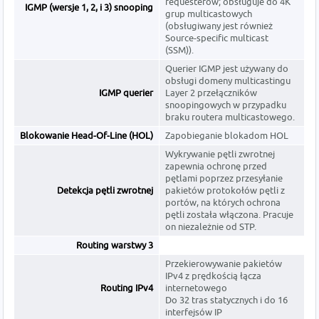
requesterów; obsługuje do 4K
IGMP (wersje 1, 2, i 3) snooping
grup multicastowych
(obsługiwany jest również
Source-specific multicast
(SSM)).
Querier IGMP jest używany do
obsługi domeny multicastingu
IGMP querier
Layer 2 przełączników
snoopingowych w przypadku
braku routera multicastowego.
Blokowanie Head-Of-Line (HOL)
Zapobieganie blokadom HOL
Wykrywanie pętli zwrotnej
zapewnia ochronę przed
pętlami poprzez przesyłanie
Detekcja pętli zwrotnej
pakietów protokołów pętli z
portów, na których ochrona
pętli została włączona. Pracuje
on niezależnie od STP.
Routing warstwy 3
Przekierowywanie pakietów
IPv4 z prędkością łącza
Routing IPv4
internetowego
Do 32 tras statycznych i do 16
interfejsów IP