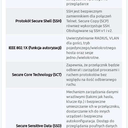
przeglądarce
SSH jest bezpiecznym
zamiennikiem dla połączeń
Protokół Secure Shell (SSH)
Telnet. Secure Copy (SCP)
również wykorzystuje SSH.
Obsługiwane są SSH v1 i v2.
Uwierzytelnianie RADIUS, VLAN
dla gości, tryb
IEEE 802.1X (funkcja autoryzacji)
pojedynczego/wielokrotnego
hosta oraz sesje
jedno-/wielokrotne.
Zapewnia, że przełącznik będzie
odbierał i zarządzał procesami i
Secure Core Technology (SCT)
ruchem protokołów bez
względu na ilość odbieranego
ruchu.
Mechanizm zarządzania danymi
wrażliwymi (takimi jak hasła,
klucze itp.) i bezpieczne
umieszczanie ich w przełączniku,
dostarczanie ich do innych
urządzeń i bezpieczna
autokonfiguracja. Dostęp do
Secure Sensitive Data (SSD)
przeglądania poufnych danych