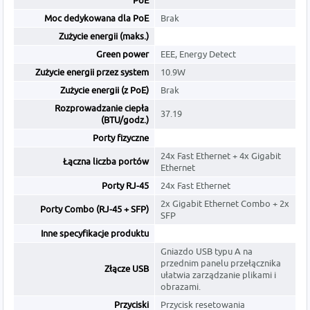
PoE
Moc dedykowana dla PoE
Brak
Zużycie energii (maks.)
Green power
EEE, Energy Detect
Zużycie energii przez system
10.9W
Zużycie energii (z PoE)
Brak
Rozprowadzanie ciepła
37.19
(BTU/godz.)
Porty fizyczne
24x Fast Ethernet + 4x Gigabit
Łączna liczba portów
Ethernet
Porty RJ-45
24x Fast Ethernet
2x Gigabit Ethernet Combo + 2x
Porty Combo (RJ-45 + SFP)
SFP
Inne specyfikacje produktu
Gniazdo USB typu A na
przednim panelu przełącznika
Złącze USB
ułatwia zarządzanie plikami i
obrazami.
Przyciski
Przycisk resetowania