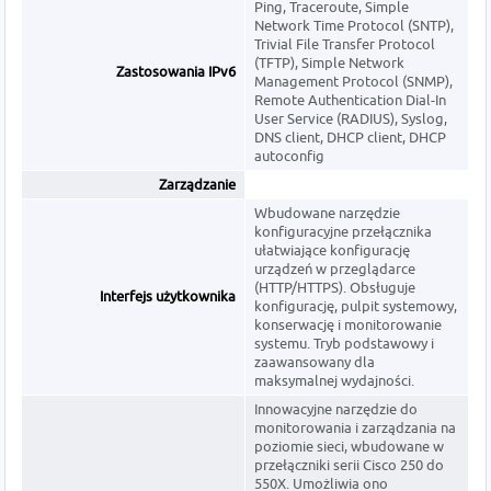
Ping, Traceroute, Simple
Network Time Protocol (SNTP),
Trivial File Transfer Protocol
(TFTP), Simple Network
Zastosowania IPv6
Management Protocol (SNMP),
Remote Authentication Dial-In
User Service (RADIUS), Syslog,
DNS client, DHCP client, DHCP
autoconfig
Zarządzanie
Wbudowane narzędzie
konfiguracyjne przełącznika
ułatwiające konfigurację
urządzeń w przeglądarce
(HTTP/HTTPS). Obsługuje
Interfejs użytkownika
konfigurację, pulpit systemowy,
konserwację i monitorowanie
systemu. Tryb podstawowy i
zaawansowany dla
maksymalnej wydajności.
Innowacyjne narzędzie do
monitorowania i zarządzania na
poziomie sieci, wbudowane w
przełączniki serii Cisco 250 do
550X. Umożliwia ono