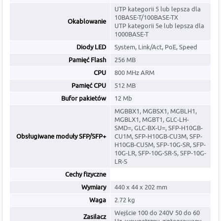
UTP kategorii 5 lub lepsza dla
10BASE-T/100BASE-TX
Okablowanie
UTP kategorii 5e lub lepsza dla
1000BASE-T
Diody LED
System, Link/Act, PoE, Speed
Pamięć Flash
256 MB
CPU
800 MHz ARM
Pamięć CPU
512 MB
Bufor pakietów
12 Mb
MGBBX1, MGBSX1, MGBLH1,
MGBLX1, MGBT1, GLC-LH-
SMD=, GLC-BX-U=, SFP-H10GB-
Obsługiwane moduły SFP/SFP+
CU1M, SFP-H10GB-CU3M, SFP-
H10GB-CU5M, SFP-10G-SR, SFP-
10G-LR, SFP-10G-SR-S, SFP-10G-
LR-S
Cechy fizyczne
Wymiary
440 x 44 x 202 mm
Waga
2.72 kg
Wejście 100 do 240V 50 do 60
Zasilacz