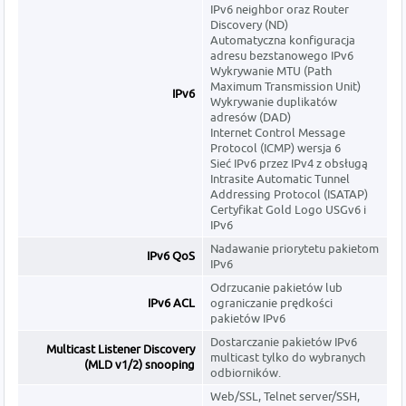
IPv6 neighbor oraz Router
Discovery (ND)
Automatyczna konfiguracja
adresu bezstanowego IPv6
Wykrywanie MTU (Path
Maximum Transmission Unit)
IPv6
Wykrywanie duplikatów
adresów (DAD)
Internet Control Message
Protocol (ICMP) wersja 6
Sieć IPv6 przez IPv4 z obsługą
Intrasite Automatic Tunnel
Addressing Protocol (ISATAP)
Certyfikat Gold Logo USGv6 i
IPv6
Nadawanie priorytetu pakietom
IPv6 QoS
IPv6
Odrzucanie pakietów lub
IPv6 ACL
ograniczanie prędkości
pakietów IPv6
Dostarczanie pakietów IPv6
Multicast Listener Discovery
multicast tylko do wybranych
(MLD v1/2) snooping
odbiorników.
Web/SSL, Telnet server/SSH,