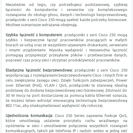
Niezależnie od tego, czy potrzebujesz podstawowej, szybkiej
łączności do komputerów i serwerów czy kompleksowego
rozwiązania do obsługi głosu, danych i technologii bezprzewodowej,
przełączniki z serii Cisco 250 mogą spełnić każde potrzeby biznesowe.
Możliwe scenariusze wdrażania obejmują:
Szybka łączność z komputerem:
przełączniki z serii Cisco 250 mogą
szybko i bezpiecznie łączyć pracowników pracujących w małych
biurach ze sobą oraz ze wszystkimi używanymi drukarkami, serwerami
i innymi urządzeniami. Wysoka wydajność i niezawodna łączność
pomagają przyspieszyć przesyłanie plików i przetwarzanie danych,
poprawić czas pracy sieci i utrzymać produktywność pracowników.
Elastyczna łączność bezprzewodowa:
przełączniki z serii Cisco 250
współpracują z rozwiązaniami bezprzewodowymi Cisco i innych firm w
celu zwiększenia zasięgu sieci. Dzięki funkcjom zabezpieczeń, Power
over Ethernet (PoE), VLAN i QoS, przełączniki te stanowią idealną
podstawę do dodania bezprzewodowej sieci biznesowej. Zdolność do
30 W mocy na port dostarczanej za pomocą kabla Ethernet oznacza,
że ​​możesz łatwo wdrożyć innowacyjną technologię bezprzewodową
802.11ac, aby zmaksymalizować wydajność siły roboczej.
Ujednolicona komunikacja:
Cisco 250 Series zapewnia funkcje QoS,
które umożliwiają ustalenie priorytetu ruchu wrażliwego na
opóźnienia w sieci i umożliwienie połączenia wszystkich rozwiązań
komunikacyjnych, takich jak telefonia IP i nadzór wideo w jedną sieć