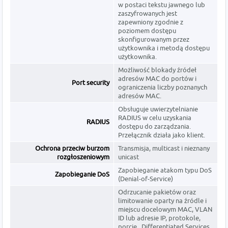
w postaci tekstu jawnego lub
zaszyfrowanych jest
zapewniony zgodnie z
poziomem dostępu
skonfigurowanym przez
użytkownika i metodą dostępu
użytkownika.
Możliwość blokady źródeł
adresów MAC do portów i
Port security
ograniczenia liczby poznanych
adresów MAC.
Obsługuje uwierzytelnianie
RADIUS w celu uzyskania
RADIUS
dostępu do zarządzania.
Przełącznik działa jako klient.
Ochrona przeciw burzom
Transmisja, multicast i nieznany
rozgłoszeniowym
unicast
Zapobieganie atakom typu DoS
Zapobieganie DoS
(Denial-of-Service)
Odrzucanie pakietów oraz
limitowanie oparty na źródle i
miejscu docelowym MAC, VLAN
ID lub adresie IP, protokole,
porcie , Differentiated Services