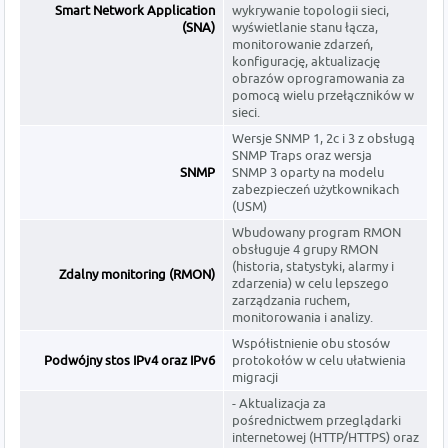
Smart Network Application
wykrywanie topologii sieci,
(SNA)
wyświetlanie stanu łącza,
monitorowanie zdarzeń,
konfigurację, aktualizację
obrazów oprogramowania za
pomocą wielu przełączników w
sieci.
Wersje SNMP 1, 2c i 3 z obsługą
SNMP Traps oraz wersja
SNMP
SNMP 3 oparty na modelu
zabezpieczeń użytkownikach
(USM)
Wbudowany program RMON
obsługuje 4 grupy RMON
(historia, statystyki, alarmy i
Zdalny monitoring (RMON)
zdarzenia) w celu lepszego
zarządzania ruchem,
monitorowania i analizy.
Współistnienie obu stosów
Podwójny stos IPv4 oraz IPv6
protokołów w celu ułatwienia
migracji
- Aktualizacja za
pośrednictwem przeglądarki
internetowej (HTTP/HTTPS) oraz