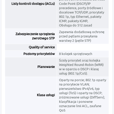
Listy kontroli dostępu (ACLs)
Code Point (DSCP)/IP
precedence, porty źródłowe i
docelowe TCP/UDP, priorytety
802.1p, typ Ethernet, pakiety
ICMP, pakiety IGMP,
Obsługa do 512 zasad
Zapewnia dodatkową ochronę
Zabezpieczenie sprzężenia
przed pętlami przesyłania
zwrotnego STP
warstwy 2 (pętle STP)
Quality of service
Poziomy priorytetów
8 kolejek sprzętowych
Ścisły priorytet oraz kolejka
Weighted Round-Robin (WRR)
Planowanie
w w oparciu o DSCP i klasę
usług (802.1p/CoS).
Oparty na porcie; 802.1p oparty
na priorytecie VLAN;
pierwszeństwo IPv4/v6, typ
usługi (ToS) i oparty na DSCP;
Klasa usługi
zróżnicowane usługi (DiffServ);
klasyfikacja i ponowne
oznaczanie linii ACL, zaufane
QoS