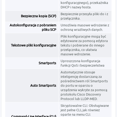
konfiguracyjnego), przekaźnika
DHCP i nazwy hosta.
Bezpiecznie przesyła pliki do i z
Bezpieczna kopia (SCP)
przełącznika.
Autokonfiguracja z pobraniem
Umożliwia masowe wdrożenie z
pliku SCP
ochroną wrażliwych danych.
Pliki konfiguracyjne mogą być
edytowane za pomocą edytora
Tekstowe pliki konfiguracyjne
tekstu i pobierane do innego
przełącznika, co ułatwia
masowe wdrożenie.
Uproszczona konfiguracja
Smartports
funkcji QoS i bezpieczeństwa
Automatycznie stosuje
inteligencję dostarczaną za
pośrednictwem ról Smartports
Auto Smartports
do portu w oparciu o
urządzenia wykryte za pomocą
protokołu Cisco Discovery
Protocol lub LLDP-MED.
Skryptowalne CLI. Obsługiwane
jest pełne CLI, jak również
oparte na menu CLI.
Command-Line Interface (CLI)