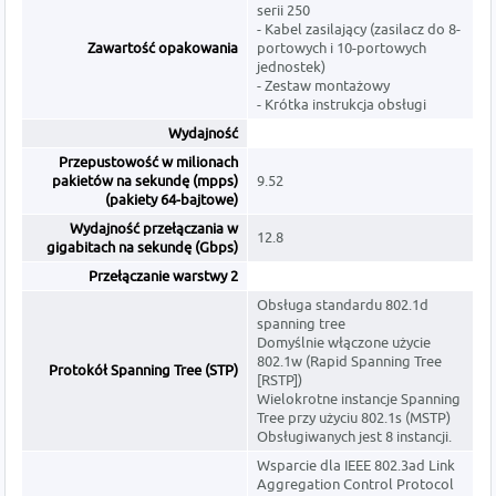
serii 250
- Kabel zasilający (zasilacz do 8-
Zawartość opakowania
portowych i 10-portowych
jednostek)
- Zestaw montażowy
- Krótka instrukcja obsługi
Wydajność
Przepustowość w milionach
pakietów na sekundę (mpps)
9.52
(pakiety 64-bajtowe)
Wydajność przełączania w
12.8
gigabitach na sekundę (Gbps)
Przełączanie warstwy 2
Obsługa standardu 802.1d
spanning tree
Domyślnie włączone użycie
802.1w (Rapid Spanning Tree
Protokół Spanning Tree (STP)
[RSTP])
Wielokrotne instancje Spanning
Tree przy użyciu 802.1s (MSTP)
Obsługiwanych jest 8 instancji.
Wsparcie dla IEEE 802.3ad Link
Aggregation Control Protocol