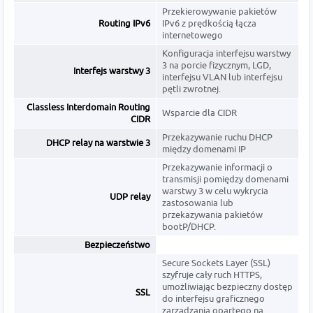
Przekierowywanie pakietów
Routing IPv6
IPv6 z prędkością łącza
internetowego
Konfiguracja interfejsu warstwy
3 na porcie fizycznym, LGD,
Interfejs warstwy 3
interfejsu VLAN lub interfejsu
pętli zwrotnej.
Classless Interdomain Routing
Wsparcie dla CIDR
CIDR
Przekazywanie ruchu DHCP
DHCP relay na warstwie 3
między domenami IP
Przekazywanie informacji o
transmisji pomiędzy domenami
warstwy 3 w celu wykrycia
UDP relay
zastosowania lub
przekazywania pakietów
bootP/DHCP.
Bezpieczeństwo
Secure Sockets Layer (SSL)
szyfruje cały ruch HTTPS,
umożliwiając bezpieczny dostęp
SSL
do interfejsu graficznego
zarządzania opartego na