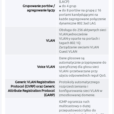
(LACP)
Grupowanie portów /
● do 4 grup
agregowanie łączy
● do 8 portów na grupę z 16
portami kandydującymi na
każde zagregowane połączenie
dynamiczne 802.3ad LAG
Obsługa do 256 aktywnych sieci
VLAN jednocześnie
VLAN-y oparte na portach i
VLAN
tagach 802.1Q.
Zarządzanie sieciami VLAN
Guest VLAN
Dane głosowe są
automatycznie przypisywane do
Voice VLAN
specyficznej dla głosu sieci
VLAN i przetwarzane przy
użyciu odpowiednich reguł QoS.
Generic VLAN Registration
Protokoły automatycznego
Protocol (GVRP) oraz Generic
rozprzestrzeniania i
Attribute Registration Protocol
konfigurowania sieci VLAN w
(GARP)
zmostkowanej domenie.
IGMP ogranicza ruch
multicastowy o dużej
przepustowości tylko do