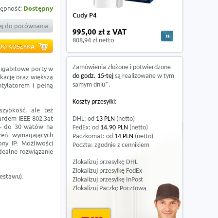
ępność:
Dostępny
Cudy P4
j do porównania
995,00 zł z VAT
808,94 zł netto
Zamówienia złożone i potwierdzone
gigabitowe porty w
do godz. 15-tej
są realizowane w tym
kację oraz większą
ntylatorem i pełną
samym dniu*.
Koszty przesyłki:
szybkość, ale też
ardem IEEE 802.3at
DHL: od
13 PLN
(netto)
oE+ do 30 watów na
FedEx: od
14.90 PLN
(netto)
dzeń wymagających
Paczkomat: od
14 PLN
(netto)
ny IP. Możliwości
Poczta: zgodnie z cennikiem
idealne rozwiązanie
Zlokalizuj przesyłkę DHL
Zlokalizuj przesyłkę FedEx
estawu).
Zlokalizuj przesyłkę InPost
Zlokalizuj Paczkę Pocztową