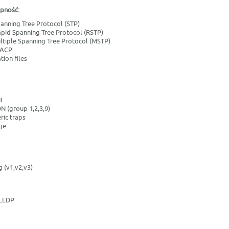
pność:
anning Tree Protocol (STP)
apid Spanning Tree Protocol (RSTP)
ltiple Spanning Tree Protocol (MSTP)
LACP
tion files
I
 (group 1,2,3,9)
ric traps
ge
 (v1,v2,v3)
 LLDP