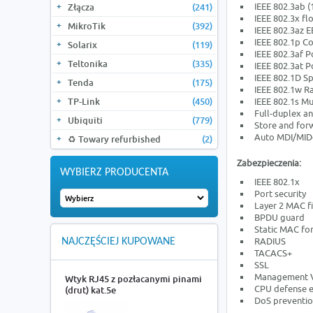
IEEE 802.3ab 
Złącza
(241)
IEEE 802.3x fl
MikroTik
(392)
IEEE 802.3az 
IEEE 802.1p C
Solarix
(119)
IEEE 802.3af 
Teltonika
(335)
IEEE 802.3at 
IEEE 802.1D Sp
Tenda
(175)
IEEE 802.1w R
TP-Link
(450)
IEEE 802.1s Mu
Full-duplex an
Ubiquiti
(779)
Store and for
Auto MDI/MID
♻️ Towary refurbished
(2)
Zabezpieczenia:
WYBIERZ PRODUCENTA
IEEE 802.1x
Port security
Layer 2 MAC fi
BPDU guard
Static MAC fo
RADIUS
NAJCZĘŚCIEJ KUPOWANE
TACACS+
SSL
Management 
Wtyk RJ45 z pozłacanymi pinami
CPU defense 
(drut) kat.5e
DoS preventi