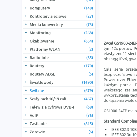
Komputery
(148)
Kontrolery sieciowe
(27)
Media konwertery
(73)
Monitoring
(268)
Okablowanie
(654)
Zyxel GS1900-24E
tym 12x portów Po
Platformy WLAN
(2)
elastyczność siec
Radiolinie
(85)
obsługą IPv6, gwar
Routery
(170)
Cała seria przeł
Routery ADSL
(5)
bezpieczeństwo i 
Power over Ethern
Światłowody
(1690)
każdym porcie. D
większego zasila
Switche
(679)
wykorzystania tech
Szafy rack 10/19 cali
(467)
do łączenia wielu 
Telewizja cyfrowa DVB-T
(68)
GS1900-24EP ma o
VoIP
(76)
Standard Complia
Zasilanie
(815)
IEEE 802.3 10
Zdrowie
(6)
IEEE 802.3u 1