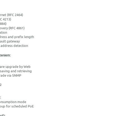
rnet (RFC 2464)
FC 4213)
884)
overy (RFC 4861)
ation
dress and prefix length
fault gateway
 address detection
zeniem:
are upgrade by Web
saving and retrieving
rade via SNMP
g
E
consumption mode
oup for scheduled PoE
oS):