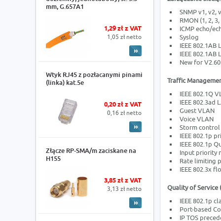
mm, G.657A1
SNMP v1, v2, 
RMON (1, 2, 3, 
1,29 zł z VAT
ICMP echo/ech
1,05 zł netto
Syslog
IEEE 802.1AB 
IEEE 802.1AB
New for V2.60
Wtyk RJ45 z pozłacanymi pinami
Traffic Managemen
(linka) kat.5e
IEEE 802.1Q V
IEEE 802.3ad 
0,20 zł z VAT
Guest VLAN
0,16 zł netto
Voice VLAN
Storm control
IEEE 802.1p pr
IEEE 802.1p 
Złącze RP-SMA/m zaciskane na
Input priority
H155
Rate limiting 
IEEE 802.3x fl
3,85 zł z VAT
Quality of Service 
3,13 zł netto
IEEE 802.1p cl
Port-based C
IP TOS preced