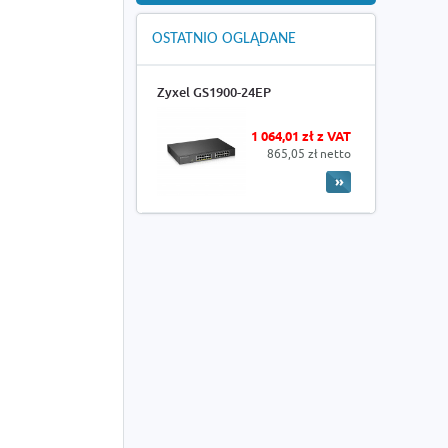
OSTATNIO OGLĄDANE
Zyxel GS1900-24EP
1 064,01 zł z VAT
865,05 zł netto