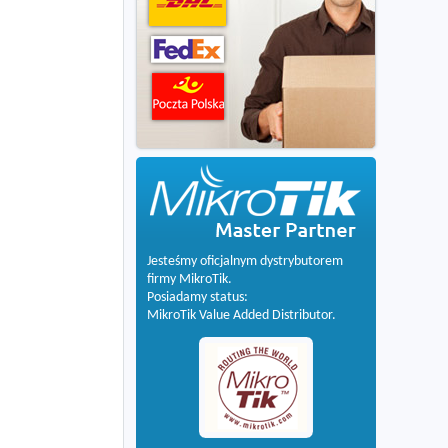
Jesteśmy oficjalnym dystrybutorem
firmy MikroTik.
Posiadamy status:
MikroTik Value Added Distributor.