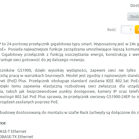
Dost
Doda
Ilość:
P
to 24-portowy przełącznik gigabitowy typu smart. Wyposażony jest w 24x 
E+. Posiada najważniejsze funkcje zarządzania umożliwiające lepszą komuni
i. Gigabitowy przełącznik z funkcją oszczędzania energii, konstrukcją z we
antuje sieci gotowość do jej dalszego rozwoju.
ączników GS1900, dzięki wysokiej wydajności, zapewni sieci nie tylko 
cichą pracę w warunkach biurowych. Model jest zgodny z najnowszym stand
et (PoE) Plus. Przełącznik obsługuje standard zasilania IEEE 802.3at P
zięki temu zapewnia elastyczną rozbudowę sieci zwłaszcza dla urzą
nia, takich jak bezprzewodowe punkty dostępowe, kamery IP oraz telefo
nologii 802.3at PoE Plus sprawia, że przełącznik sieciowy GS1900-24EP to 
urządzeń zasilanych poprzez PoE.
budowę dostosowaną do montażu w szafie Rack (uchwyty są dołączone do z
nce:
BASE-T Ethernet
00BASE-TX Ethernet