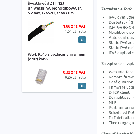
Światłowód ZTT 12J
uniwersalny, jednotubowy, śr.
Zarzadzanie IPv6:
5.2 mm, G.652D, span 60m
IPv6 over Ethe
Dual-stack (R
1,86 zł z VAT
ICMPv6 (RFC 4
1,51 zł netto
Neighbor disc
Auto configur
Static IPv6 ad
Static IPv6 de
IPv6 duplicate
Wtyk RJ45 z pozłacanymi pinami
(drut) kat.6
Zarządzanie urząd
Web interface
0,32 zł z VAT
Remote firmw
0,26 zł netto
Configuration 
Firmware upg
DHCP client
Daylight savin
NTP
Port mirroring
Scheduled Po
PoE default 
Time range gr
Class of Service (C