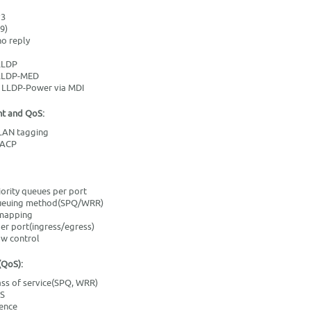
v3
9)
o reply
LLDP
 LLDP-MED
 LLDP-Power via MDI
t and QoS:
LAN tagging
LACP
iority queues per port
Queuing method(SPQ/WRR)
 mapping
per port(ingress/egress)
ow control
(QoS):
ass of service(SPQ, WRR)
oS
ence