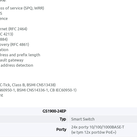
ass of service (SPQ, WRR)
oS
ence
rnet (RFC 2464)
FC 4213)
884)
overy (RFC 4861)
ation
dress and prefix length
fault gateway
 address detection
C-Tick, Class B, BSMI CNS13438)
N60950-1, BSMI CNS14336-1, CB IEC60950-1)
nt
GS1900-24EP
Typ
Smart Switch
24x porty 10/100/1000BASE-T
Porty
(w tym 12x portów PoE+)