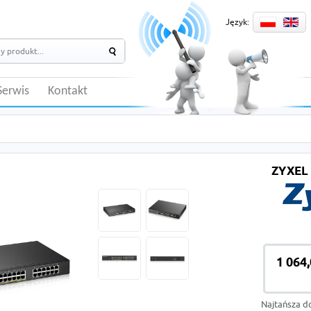
Język:
Serwis
Kontakt
ZYXEL
1 064,
Najtańsza d