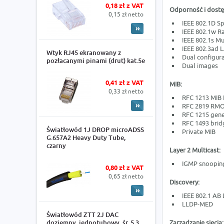
0,18 zł z VAT
Odporność i dostę
0,15 zł netto
IEEE 802.1D Sp
IEEE 802.1w R
IEEE 802.1s Mu
IEEE 802.3ad 
Wtyk RJ45 ekranowany z
Dual configura
pozłacanymi pinami (drut) kat.5e
Dual images
0,41 zł z VAT
MIB:
0,33 zł netto
RFC 1213 MIB I
RFC 2819 RMON
RFC 1215 gene
RFC 1493 brid
Światłowód 1J DROP microADSS
Private MIB
G.657A2 Heavy Duty Tube,
czarny
Layer 2 Multicast:
IGMP snooping
0,80 zł z VAT
0,65 zł netto
Discovery:
IEEE 802.1 AB
LLDP-MED
Światłowód ZTT 2J DAC
doziemny, jednotubowy, śr. 5.3
Zarządzanie siecią: