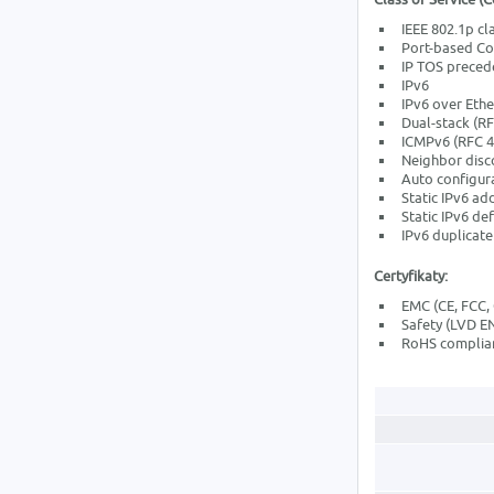
IEEE 802.1p cl
Port-based C
IP TOS preced
IPv6
IPv6 over Ethe
Dual-stack (R
ICMPv6 (RFC 4
Neighbor disc
Auto configur
Static IPv6 ad
Static IPv6 de
IPv6 duplicate
Certyfikaty:
EMC (CE, FCC, 
Safety (LVD E
RoHS complia