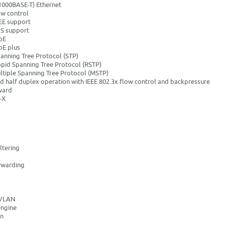
(1000BASE-T) Ethernet
ow control
EEE support
oS support
PoE
PoE plus
anning Tree Protocol (STP)
apid Spanning Tree Protocol (RSTP)
ltiple Spanning Tree Protocol (MSTP)
d half duplex operation with IEEE 802.3x flow control and backpressure
ward
-X
ltering
rwarding
VLAN
engine
on