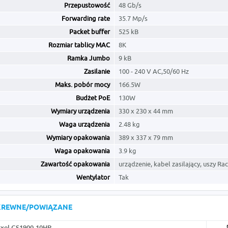
Przepustowość
48 Gb/s
Forwarding rate
35.7 Mp/s
Packet buffer
525 kB
Rozmiar tablicy MAC
8K
Ramka Jumbo
9 kB
Zasilanie
100 - 240 V AC,50/60 Hz
Maks. pobór mocy
166.5W
Budżet PoE
130W
Wymiary urządzenia
330 x 230 x 44 mm
Waga urządzenia
2.48 kg
Wymiary opakowania
389 x 337 x 79 mm
Waga opakowania
3.9 kg
Zawartość opakowania
urządzenie, kabel zasilający, uszy Ra
Wentylator
Tak
KREWNE/POWIĄZANE
xel GS1900-10HP