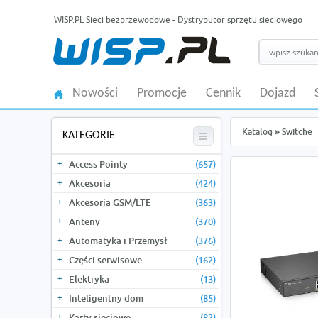
WISP.PL Sieci bezprzewodowe - Dystrybutor sprzętu sieciowego
Nowości
Promocje
Cennik
Dojazd
Katalog
»
Switche
KATEGORIE
Access Pointy
(657)
Akcesoria
(424)
Akcesoria GSM/LTE
(363)
Anteny
(370)
Automatyka i Przemysł
(376)
Części serwisowe
(162)
Elektryka
(13)
Inteligentny dom
(85)
Karty sieciowe
(82)