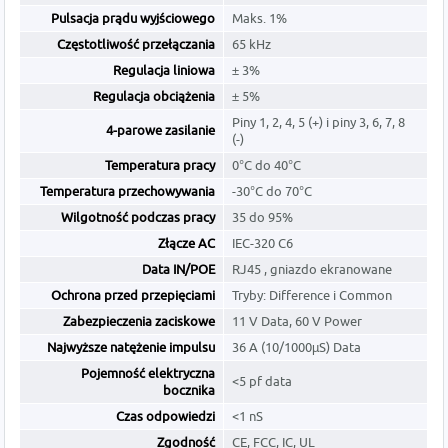
Pulsacja prądu wyjściowego
Maks. 1%
Częstotliwość przełączania
65 kHz
Regulacja liniowa
± 3%
Regulacja obciążenia
± 5%
Piny 1, 2, 4, 5 (+) i piny 3, 6, 7, 8
4-parowe zasilanie
(-)
Temperatura pracy
0°C do 40°C
Temperatura przechowywania
-30°C do 70°C
Wilgotność podczas pracy
35 do 95%
Złącze AC
IEC-320 C6
Data IN/POE
RJ45 , gniazdo ekranowane
Ochrona przed przepięciami
Tryby: Difference i Common
Zabezpieczenia zaciskowe
11 V Data, 60 V Power
Najwyższe natężenie impulsu
36 A (10/1000µS) Data
Pojemność elektryczna
<5 pf data
bocznika
Czas odpowiedzi
<1 nS
Zgodność
CE, FCC, IC, UL