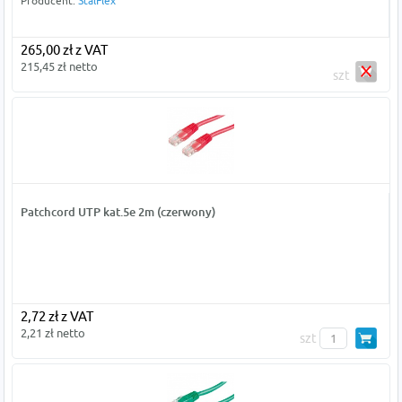
Producent:
StalFlex
265,00 zł z VAT
215,45 zł netto
szt
Patchcord UTP kat.5e 2m (czerwony)
2,72 zł z VAT
2,21 zł netto
szt