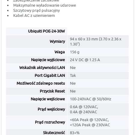
Zabezpieczenie zaciskowe
Maksymalne wyładowanie udarowe
Szczytowy prąd pulsacyjny
Kabel AC z uziemieniem
Ubiquiti POE-24-30W
94 x 60 x 33 mm (3.70 x 2.36 x
Wymiary
1.30")
Waga
156 g
Napięcie wyjściowe
24 V DC @ 1.25 A
Wskaźnik aktywności LAN
Nie
Port Gigabit LAN
Tak
Możliwość zdalnego resetu
Nie
Przycisk Reset
Nie
Napięcie wejściowe
100-240VAC @ 50/60Hz
0.6A @ 120VAC,
Prąd wejściowy
0.4A @ 240VAC
<60A Peak @ 120VAC,
Prąd rozruchowy
<120A Peak @ 230VAC
Skuteczność
83+%