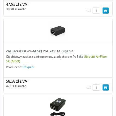
47,95 zł z VAT
38,98 zł netto
szt
Zasilacz (POE-24-AF5X) PoE 24V 1A Gigabit
Gigabitowy zasilacz zintegrowany z adapterem PoE dla
Ubiquiti AirFiber
5X (AF5X)
Producent:
Ubiquiti
58,58 zł z VAT
47,63 zł netto
szt