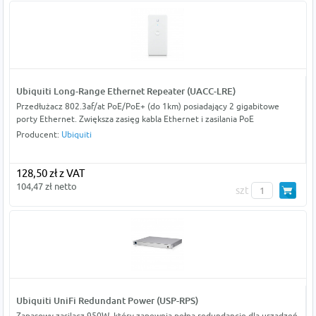
Ubiquiti Long-Range Ethernet Repeater (UACC-LRE)
Przedłużacz 802.3af/at PoE/PoE+ (do 1km) posiadający 2 gigabitowe
porty Ethernet. Zwiększa zasięg kabla Ethernet i zasilania PoE
Producent:
Ubiquiti
128,50 zł z VAT
104,47 zł netto
szt
Ubiquiti UniFi Redundant Power (USP-RPS)
Zapasowy zasilacz 950W, który zapewnia pełną redundancję dla urządzeń