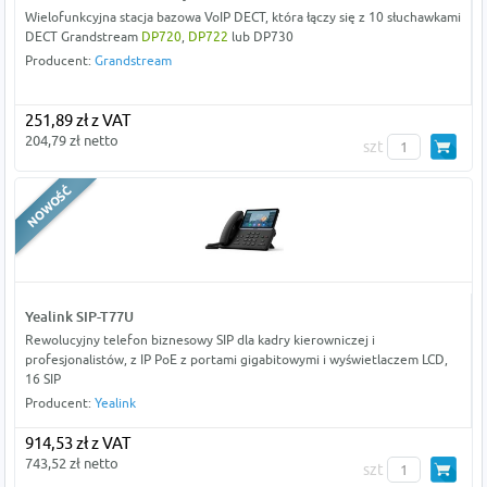
Wielofunkcyjna stacja bazowa VoIP DECT, która łączy się z 10 słuchawkami
DECT Grandstream
DP720
,
DP722
lub DP730
Producent:
Grandstream
251,89 zł z VAT
204,79 zł netto
szt
Yealink SIP-T77U
Rewolucyjny telefon biznesowy SIP dla kadry kierowniczej i
profesjonalistów, z IP PoE z portami gigabitowymi i wyświetlaczem LCD,
16 SIP
Producent:
Yealink
914,53 zł z VAT
743,52 zł netto
szt