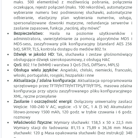
maks. 500 elementów) z możliwością pobrania, połączenia
oczekujące, rejestr połączeń (maks. 100 rekordów), automatyczne
wybieranie numeru bez podniesionej słuchawki, automatyczne
odbieranie, elastyczny plan wybierania numerów, usługa,
spersonalizowane dzwonki muzyczne, redundancja serwerów i
zasilanie zapasowe, funkcja „naciśnij, aby mówić”
Bezpieczeństwo:
Hasła na poziomie użytkowników i
administratora, uwierzytelnianie za pomocą algorytmów MD5 i
MD5-sess, zaszyfrowany plik konfiguracyjny (standard AES 256
bit), SRTP, TLS, kontrola dostępu do mediów 802.1x
Dźwięk w jakości HD:
Tak, słuchawka i zestaw głośnomówiący
obsługujące dźwięk szerokopasmowy, z obsługą HAC
QoS:
802.11e (WMM) i warstwa 3 QoS (ToS, DiffServ, MPLS)
Obsługa wielu języków:
Angielski, chiński, niemiecki, francuski,
włoski, portugalski, rosyjski, hiszpański i inne
Aktualizacja / zdalna konfiguracja:
Aktualizacja oprogramowania
sprzętowego przez TFTP/HTTP/HTTPS/FTP/FTPS, masowa zdalna
konfiguracja przy użyciu zaszyfrowanego pliku konfiguracyjnego
XML, ręczne przesyłanie
Zasilanie i oszczędność energii:
Dołączony uniwersalny zasilacz
Wejście: 100–240 V AC; wyjście: +5 V DC, 1 A (5 W) Akumulator
litowo-jonowy 1500 mAh, 120 godz. w trybie czuwania i 6 godz.
rozmowy
Właściwości fizyczne:
Wymiary słuchawki: 158,5 x 50 x 22,5 mm
Wymiary stacji do ładowania: 81,15 x 75,89 x 36,36 mm Masa
słuchawki: 120 g Masa opakowania słuchawki (bez instrukcji): 340