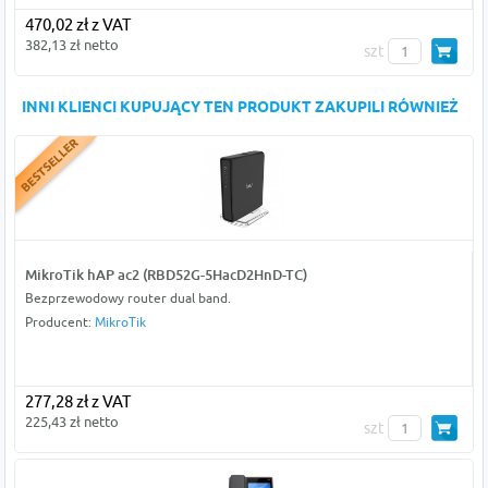
470,02 zł z VAT
382,13 zł netto
szt
INNI KLIENCI KUPUJĄCY TEN PRODUKT ZAKUPILI RÓWNIEŻ
MikroTik hAP ac2 (RBD52G-5HacD2HnD-TC)
Bezprzewodowy router dual band.
Producent:
MikroTik
277,28 zł z VAT
225,43 zł netto
szt