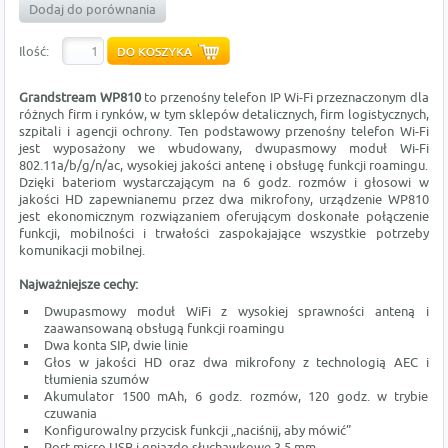
Dodaj do porównania
Ilość:
Grandstream WP810
to przenośny telefon IP Wi-Fi przeznaczonym dla
różnych firm i rynków, w tym sklepów detalicznych, firm logistycznych,
szpitali i agencji ochrony. Ten podstawowy przenośny telefon Wi-Fi
jest wyposażony we wbudowany, dwupasmowy moduł Wi-Fi
802.11a/b/g/n/ac, wysokiej jakości antenę i obsługę funkcji roamingu.
Dzięki bateriom wystarczającym na 6 godz. rozmów i głosowi w
jakości HD zapewnianemu przez dwa mikrofony, urządzenie WP810
jest ekonomicznym rozwiązaniem oferującym doskonałe połączenie
funkcji, mobilności i trwałości zaspokajające wszystkie potrzeby
komunikacji mobilnej.
Najważniejsze cechy:
Dwupasmowy moduł WiFi z wysokiej sprawności anteną i
zaawansowaną obsługą funkcji roamingu
Dwa konta SIP, dwie linie
Głos w jakości HD oraz dwa mikrofony z technologią AEC i
tłumienia szumów
Akumulator 1500 mAh, 6 godz. rozmów, 120 godz. w trybie
czuwania
Konfigurowalny przycisk funkcji „naciśnij, aby mówić”
Port micro USB i gniazdo słuchawkowe 3,5 mm