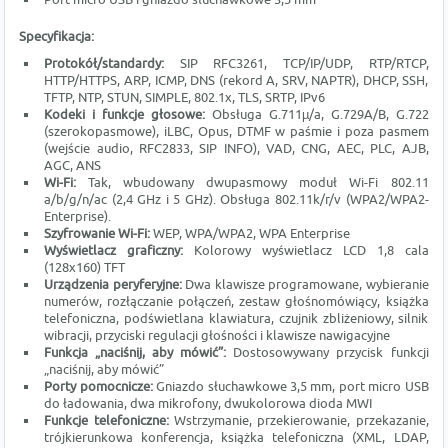
Specyfikacja:
Protokół/standardy:
SIP RFC3261, TCP/IP/UDP, RTP/RTCP,
HTTP/HTTPS, ARP, ICMP, DNS (rekord A, SRV, NAPTR), DHCP, SSH,
TFTP, NTP, STUN, SIMPLE, 802.1x, TLS, SRTP, IPv6
Kodeki i funkcje głosowe:
Obsługa G.711µ/a, G.729A/B, G.722
(szerokopasmowe), iLBC, Opus, DTMF w paśmie i poza pasmem
(wejście audio, RFC2833, SIP INFO), VAD, CNG, AEC, PLC, AJB,
AGC, ANS
Wi-Fi:
Tak, wbudowany dwupasmowy moduł Wi-Fi 802.11
a/b/g/n/ac (2,4 GHz i 5 GHz). Obsługa 802.11k/r/v (WPA2/WPA2-
Enterprise).
Szyfrowanie Wi-Fi:
WEP, WPA/WPA2, WPA Enterprise
Wyświetlacz graficzny:
Kolorowy wyświetlacz LCD 1,8 cala
(128x160) TFT
Urządzenia peryferyjne:
Dwa klawisze programowane, wybieranie
numerów, rozłączanie połączeń, zestaw głośnomówiący, książka
telefoniczna, podświetlana klawiatura, czujnik zbliżeniowy, silnik
wibracji, przyciski regulacji głośności i klawisze nawigacyjne
Funkcja „naciśnij, aby mówić”:
Dostosowywany przycisk funkcji
„naciśnij, aby mówić”
Porty pomocnicze:
Gniazdo słuchawkowe 3,5 mm, port micro USB
do ładowania, dwa mikrofony, dwukolorowa dioda MWI
Funkcje telefoniczne:
Wstrzymanie, przekierowanie, przekazanie,
trójkierunkowa konferencja, książka telefoniczna (XML, LDAP,