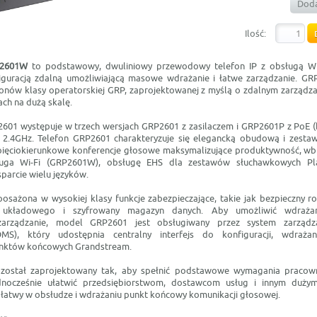
Doda
Ilość:
P2601W
to podstawowy, dwuliniowy przewodowy telefon IP z obsługą Wi
iguracją zdalną umożliwiającą masowe wdrażanie i łatwe zarządzanie. GR
fonów klasy operatorskiej GRP, zaprojektowanej z myślą o zdalnym zarządza
ch na dużą skalę.
01 występuje w trzech wersjach GRP2601 z zasilaczem i GRP2601P z PoE (b
2.4GHz. Telefon GRP2601 charakteryzuje się elegancką obudową i zest
ak pięciokierunkowe konferencje głosowe maksymalizujące produktywność, 
ługa Wi-Fi (GRP2601W), obsługę EHS dla zestawów słuchawkowych Plan
parcie wielu języków.
posażona w wysokiej klasy funkcje zabezpieczające, takie jak bezpieczny r
 układowego i szyfrowany magazyn danych. Aby umożliwić wdraża
 zarządzanie, model GRP2601 jest obsługiwany przez system zarządza
S), który udostępnia centralny interfejs do konfiguracji, wdrażan
nktów końcowych Grandstream.
został zaprojektowany tak, aby spełnić podstawowe wymagania pracow
dnocześnie ułatwić przedsiębiorstwom, dostawcom usług i innym duż
o łatwy w obsłudze i wdrażaniu punkt końcowy komunikacji głosowej.