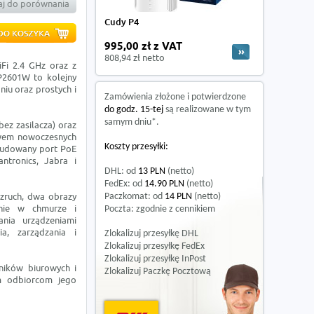
j do porównania
Cudy P4
995,00 zł z VAT
808,94 zł netto
Fi 2.4 GHz oraz z
P2601W to kolejny
niu oraz prostych i
Zamówienia złożone i potwierdzone
do godz. 15-tej
są realizowane w tym
samym dniu*.
ez zasilacza) oraz
awem nowoczesnych
Koszty przesyłki:
wbudowany port PoE
tronics, Jabra i
DHL: od
13 PLN
(netto)
FedEx: od
14.90 PLN
(netto)
ozruch, dwa obrazy
Paczkomat: od
14 PLN
(netto)
nie w chmurze i
Poczta: zgodnie z cennikiem
nia urządzeniami
ia, zarządzania i
Zlokalizuj przesyłkę DHL
Zlokalizuj przesyłkę FedEx
Zlokalizuj przesyłkę InPost
ników biurowych i
Zlokalizuj Paczkę Pocztową
ym odbiorcom jego