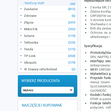
Najważniejsze cech
Telefony VoIP
(48)
2 konta SIP, 2 l
Zasilanie
(815)
Zdalna konfigu
Zdrowie
(6)
GRP2601W zaw
5-stronne kon
Złącza
(241)
Słuchawka z 
EHS dla zesta
MikroTik
(392)
Ochrona na p
Solarix
(119)
układowego i
Teltonika
(335)
Specyfikacja:
Tenda
(175)
Protokoły/st
TP-Link
(450)
SRV, NAPTR), 
Interfejsy si
Ubiquiti
(779)
zintegrowany 
♻️ Towary refurbished
(2)
Wi-Fi:
GRP2601W
Wyświetlacz g
Przyciski funk
WYBIERZ PRODUCENTA
menu). Osiem
SŁUCHAWKOW
GŁOŚNOŚĆ
Kodeki i funk
DTMF w paśmie
Funkcje telef
NAJCZĘŚCIEJ KUPOWANE
połączeń, od