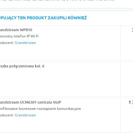
KUPUJĄCY TEN PRODUKT ZAKUPILI RÓWNIEŻ
randstream WP810
zenośny telefon IP Wi-Fi
oducent:
Grandstream
szka połączeniowa kat. 6
andstream UCM6301 centrala VoIP
1 
nifikowane biznesowe rozwiązanie komunikacyjne
oducent:
Grandstream