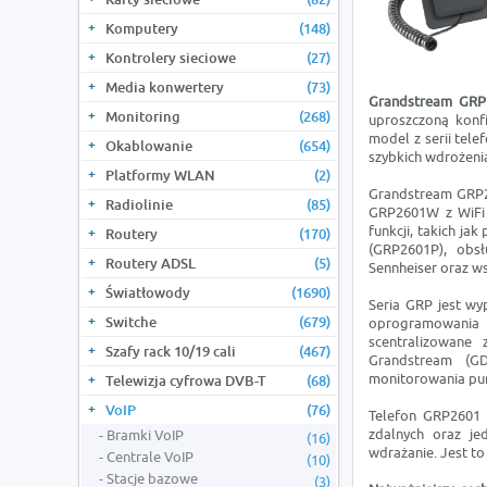
Komputery
(148)
Kontrolery sieciowe
(27)
Media konwertery
(73)
Grandstream GR
Monitoring
(268)
uproszczoną konf
model z serii tele
Okablowanie
(654)
szybkich wdrożenia
Platformy WLAN
(2)
Grandstream GRP26
Radiolinie
(85)
GRP2601W z WiFi 
funkcji, takich j
Routery
(170)
(GRP2601P), obs
Routery ADSL
(5)
Sennheiser oraz ws
Światłowody
(1690)
Seria GRP jest wy
Switche
(679)
oprogramowania
scentralizowane
Szafy rack 10/19 cali
(467)
Grandstream (GDM
monitorowania pu
Telewizja cyfrowa DVB-T
(68)
VoIP
(76)
Telefon GRP2601 
zdalnych oraz je
Bramki VoIP
(16)
wdrażanie. Jest t
Centrale VoIP
(10)
Stacje bazowe
(3)