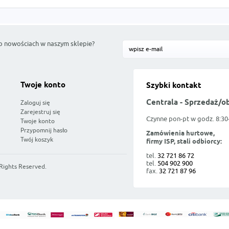
o nowościach w naszym sklepie?
Twoje konto
Szybki kontakt
Centrala - Sprzedaż/o
Zaloguj się
Zarejestruj się
Czynne pon-pt w godz. 8:30
Twoje konto
Przypomnij hasło
Zamówienia hurtowe,
Twój koszyk
firmy ISP, stali odbiorcy:
tel.
32 721 86 72
tel.
504 902 900
 Rights Reserved.
fax.
32 721 87 96