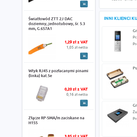
INNI KLIENCI 
Światłowód ZTT 2J DAC
doziemny, jednotubowy, śr. 5.3
mm, G.657A1
G
Pr
1,29 zł z VAT
Pr
1,05 zł netto
Pu
Wtyk RJ45 z pozłacanymi pinami
(linka) kat.5e
0,20 zł z VAT
0,16 zł netto
Gr
Zu
Złącze RP-SMA/m zaciskane na
Pr
H155
3,85 zł z VAT