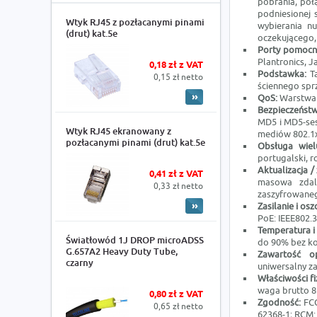
pobrania, poł
podniesionej 
Wtyk RJ45 z pozłacanymi pinami
wybierania n
(drut) kat.5e
oczekującego,
Porty pomocn
Plantronics, J
0,18 zł z VAT
Podstawka:
T
0,15 zł netto
ściennego sp
QoS:
Warstwa 
Bezpieczeńst
MD5 i MD5-ses
Wtyk RJ45 ekranowany z
mediów 802.1x
pozłacanymi pinami (drut) kat.5e
Obsługa wie
portugalski, ro
Aktualizacja /
0,41 zł z VAT
masowa zdal
0,33 zł netto
zaszyfrowane
Zasilanie i os
PoE: IEEE802.3
Temperatura i
Światłowód 1J DROP microADSS
do 90% bez ko
G.657A2 Heavy Duty Tube,
Zawartość 
czarny
uniwersalny za
Właściwości f
waga brutto 8
0,80 zł z VAT
Zgodność:
FCC
0,65 zł netto
62368-1; RCM: