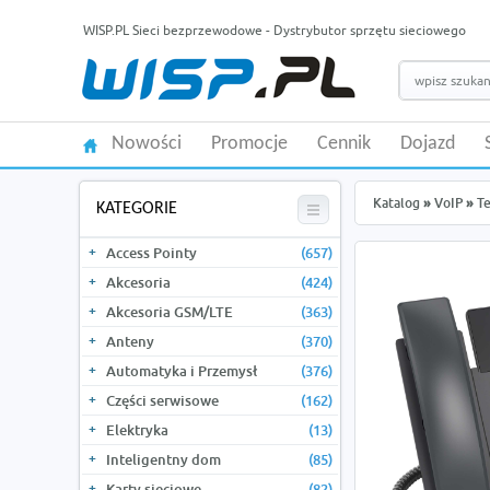
WISP.PL Sieci bezprzewodowe - Dystrybutor sprzętu sieciowego
Nowości
Promocje
Cennik
Dojazd
Katalog
»
VoIP
»
Te
KATEGORIE
Access Pointy
(657)
Akcesoria
(424)
Akcesoria GSM/LTE
(363)
Anteny
(370)
Automatyka i Przemysł
(376)
Części serwisowe
(162)
Elektryka
(13)
Inteligentny dom
(85)
Karty sieciowe
(82)