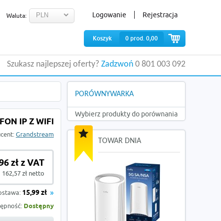
Logowanie
Rejestracja
Waluta:
Koszyk
0
prod.
0,00
Szukasz najlepszej oferty?
Zadzwoń
0 801 003 092
PORÓWNYWARKA
Wybierz produkty do porównania
N IP Z WIFI
cent:
Grandstream
TOWAR DNIA
96 zł z VAT
162,57 zł netto
ostawa:
15,99 zł
ępność:
Dostępny