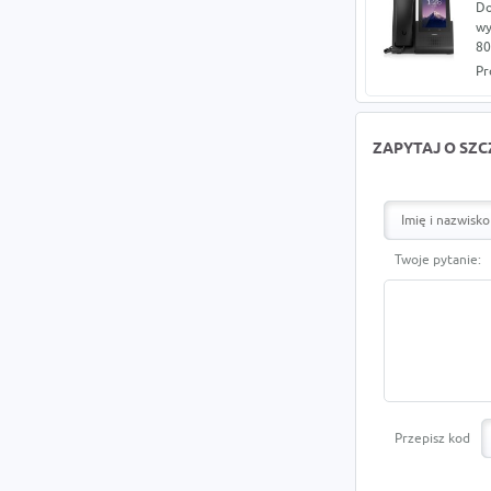
Do
wy
80
Pr
ZAPYTAJ O SZ
Twoje pytanie:
Przepisz kod