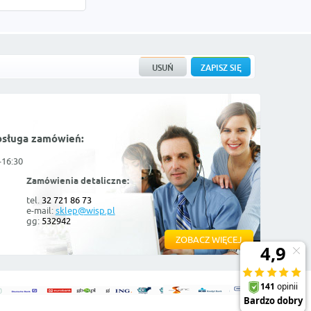
bsługa zamówień:
-16:30
Zamówienia detaliczne:
tel.
32 721 86 73
e-mail:
sklep@wisp.pl
gg:
532942
ZOBACZ WIĘCEJ