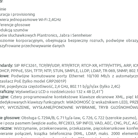
y:
inie
racja i provisioning
iera jednopasmowe Wi-Fi 2,4GHz
ferencje głosowe
redukcją szumów
wów słuchawkowych Plantronics, Jabra i Sennheiser
oziomie korporacyjnym, obejmująca bezpieczny rozruch, podwójne obra
 szyfrowane przechowywanie danych
andardy:
SIP RFC3261, TCP/IP/UDP, RTP/RTCP, RTCP-XR, HTTP/HTTPS, ARP, IC
DHCP, PPPoE, SSH, TFTP, NTP, STUN, SIMPLE, LLDP, LDAP, TR-069, SNMP, 802.1x
eciowe:
Podwójne komutowane porty Ethernet 10/100 Mb/s z automatycz
zasilacz PoE (tylko model GRP2601P)
, pojedyncza częstotliwość, 2,4 GHz, 802.11 b/g/n/ax (tylko 2,4G)
raficzny:
Wyświetlacz LCD o rozdzielczości 132 x 48 (2,41")
cyjne:
Cztery programowalne kontekstowe klawisze ekranowe XML, pięć kla
 dedykowanych klawiszy funkcyjnych: WIADOMOŚĆ (z wskaźnikiem LED), PR
Y, WYCISZENIE, WYSŁANIE/PONOWNE WYBRANIE, TRYB GŁOŚNOMÓWIĄ
cje głosowe:
Obsługa G.729A/B, G.711µ/a-law, G.726, G.722 (szerokie pasmo),
 i poza pasmem (wejście audio, RFC2833, SIP INFO), VAD, AEC, CNG, PLC, AG
oniczne:
Wstrzymanie, przekierowanie, przekazanie, pięciokierunkowe konfe
bieranie połączeń, książka telefoniczna (XML, LDAP, maks. 2000 element