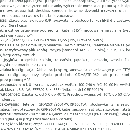
ączenia oczekujące, rejestr połączeń (maks. 800 zapisów), automatyczne wyb
słuchawki, automatyczne odbieranie, wybieranie numeru za pomocą kliknięci
umerów, usługa hot desking, spersonalizowane dzwonki muzyczne oraz 
 redundancja serwerów i zasilanie zapasowe
icze:
Złącze słuchawkowe RJ9 (pozwala na obsługę funkcji EHS dla zesta
abra i Sennheiser)
ak, możliwe ustawienie pod jednym kątem (45°), mocowanie na ścianie (w
rzedawany osobno*)
2 QoS (802.1Q, 802.1P) i warstwa 3 QoS (ToS, DiffServ, MPLS)
wo:
Hasła na poziomie użytkowników i administratora, uwierzytelnianie za
s, zaszyfrowany plik konfiguracyjny (standard AES 256 bitów), SRTP, TLS, k
, bezpieczny rozruch
lu języków:
Angielski, chiński, koreański, japoński, niemiecki, włoski, fra
syjski, chorwacki i nie tylko
 zdalna konfiguracja:
Aktualizacja oprogramowania sprzętowego przez FTP
na konfiguracja przy użyciu protokołu GDMS/TR-069 lub pliku konf
go za pomocą AES
zczędność energii:
Uniwersalny zasilacz, wejście 100–240 V AC, 50–60 Hz; wyjśc
af, klasa 1, 3,84 W; IEEE802.3az (EEE) (tylko model GRP2601P)
 wilgotność:
Działanie: od 0°C do 40°C; Przechowywanie: od -10°C do 60°C; 
ndensacji
opakowania:
Telefon GRP2601/2601P/GRP2601W, słuchawka z przewo
silacz (nie dołączony do GRP2601P), kabel sieciowy, instrukcja szybkiej instala
izyczne:
Wymiary: 208 x 180 x 63,4mm (dł. x szer. x wys.) (ze słuchawką); Waga
10 g (860 g w przypadku modelu GRP2601)
: Część 15 klasa B; część 68 FCC HAC; CE: EN 55032; EN 55035; EN 61000-3-2
 AS/NZS CISPR32; AS/NZS 62368.1; AS/CA S004; IC: ICES-003; CS-03;