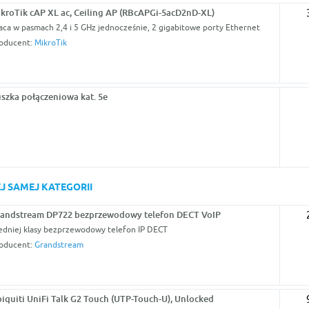
kroTik cAP XL ac, Ceiling AP (RBcAPGi-5acD2nD-XL)
aca w pasmach 2,4 i 5 GHz jednocześnie, 2 gigabitowe porty Ethernet
oducent:
MikroTik
szka połączeniowa kat. 5e
J SAMEJ KATEGORII
andstream DP722 bezprzewodowy telefon DECT VoIP
edniej klasy bezprzewodowy telefon IP DECT
oducent:
Grandstream
iquiti UniFi Talk G2 Touch (UTP-Touch-U), Unlocked