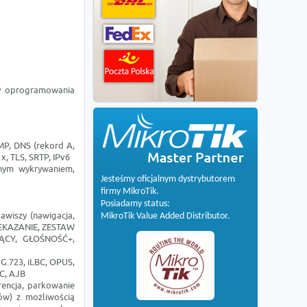
zy oprogramowania
MP, DNS (rekord A,
, TLS, SRTP, IPv6
nym wykrywaniem,
Jesteśmy oficjalnym dystrybutorem
firmy MikroTik.
Posiadamy status:
wiszy (nawigacja,
MikroTik Value Added Distributor.
ZEKAZANIE, ZESTAW
CY, GŁOŚNOŚĆ+,
 G.723, iLBC, OPUS,
C, AJB
rencja, parkowanie
ów) z możliwością