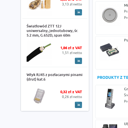
3,13 zł netto
Mi
Pr
Pr
Światłowód ZTT 12J
uniwersalny, jednotubowy, śr.
5.2 mm, G.652D, span 60m
Pu
1,86 zł z VAT
1,51 zł netto
Wtyk RJ45 z pozłacanymi pinami
PRODUKTY Z TE
(drut) kat.6
Gr
0,32 zł z VAT
Śr
0,26 zł netto
Pr
Ub