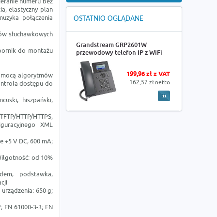
ieranie numeru bez
a, elastyczny plan
muzyka połączenia
OSTATNIO OGLĄDANE
wów słuchawkowych
Grandstream GRP2601W
spornik do montażu
przewodowy telefon IP z WiFi
199,96 zł z VAT
 pomocą algorytmów
162,57 zł netto
ontrola dostępu do
ncuski, hiszpański,
/TFTP/HTTP/HTTPS,
iguracyjnego XML
ie +5 V DC, 600 mA;
Wilgotność: od 10%
dem, podstawka,
cji
 urządzenia: 650 g;
; EN 61000-3-3; EN