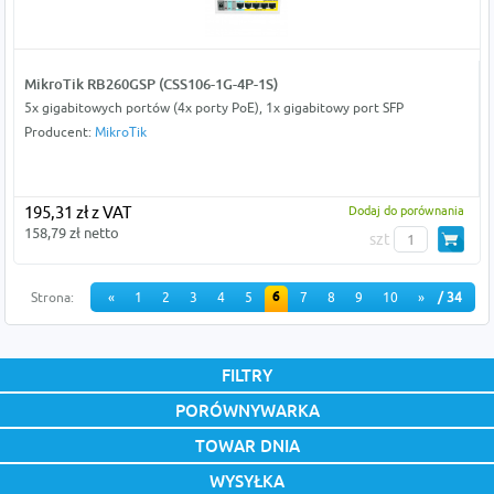
MikroTik RB260GSP (CSS106-1G-4P-1S)
5x gigabitowych portów (4x porty PoE), 1x gigabitowy port SFP
Producent:
MikroTik
195,31 zł z VAT
Dodaj do porównania
158,79 zł netto
szt
6
Strona:
«
1
2
3
4
5
7
8
9
10
»
/ 34
FILTRY
PORÓWNYWARKA
TOWAR DNIA
WYSYŁKA