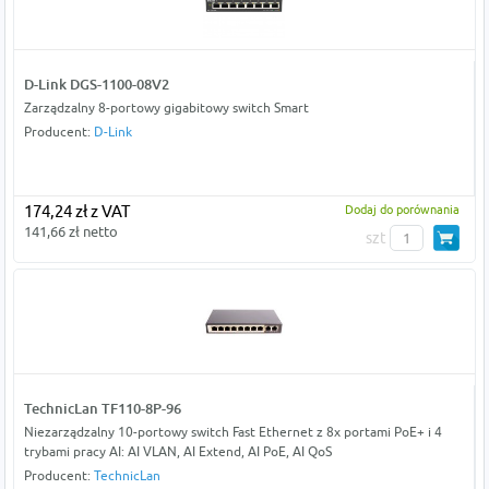
D-Link DGS-1100-08V2
Zarządzalny 8-portowy gigabitowy switch Smart
Producent:
D-Link
174,24 zł z VAT
Dodaj do porównania
141,66 zł netto
szt
TechnicLan TF110-8P-96
Niezarządzalny 10-portowy switch Fast Ethernet z 8x portami PoE+ i 4
trybami pracy AI: AI VLAN, AI Extend, AI PoE, AI QoS
Producent:
TechnicLan