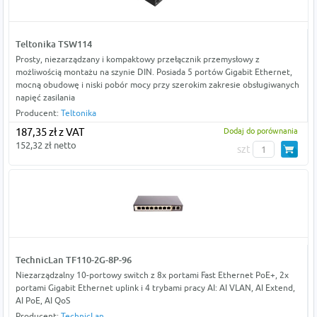
Teltonika TSW114
Prosty, niezarządzany i kompaktowy przełącznik przemysłowy z
możliwością montażu na szynie DIN. Posiada 5 portów Gigabit Ethernet,
mocną obudowę i niski pobór mocy przy szerokim zakresie obsługiwanych
napięć zasilania
Producent:
Teltonika
187,35 zł z VAT
Dodaj do porównania
152,32 zł netto
szt
TechnicLan TF110-2G-8P-96
Niezarządzalny 10-portowy switch z 8x portami Fast Ethernet PoE+, 2x
portami Gigabit Ethernet uplink i 4 trybami pracy AI: AI VLAN, AI Extend,
AI PoE, AI QoS
Producent:
TechnicLan