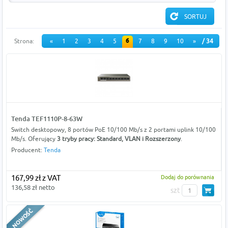
6
Strona:
«
1
2
3
4
5
7
8
9
10
»
/ 34
Tenda TEF1110P-8-63W
Switch desktopowy, 8 portów PoE 10/100 Mb/s z 2 portami uplink 10/100
Mb/s. Oferujący
3 tryby pracy: Standard, VLAN i Rozszerzony
.
Producent:
Tenda
167,99 zł z VAT
Dodaj do porównania
136,58 zł netto
szt