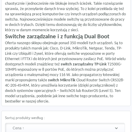
chaotycznie i jednocześnie nie blokuje innych ścieżek. Takie rozwiązanie
sprawia, że przesyłanie danych trwa szybciej. To z kolei przekłada się też
na sprawniejszą pracę komputerów czy innych urządzeń podłączonych do
switcha. Najnowocześniejsze modele switchy są przystosowane do pracy
w dwóch trybach. Dzięki temu dostosowują się do liczby użytkowników,
którzy w danym momencie korzystają z sieci.
Switche zarządzalne i z funkcją Dual Boot
Oferta naszego sklepu obejmuje ponad 350 modeli tych urządzeń. Są to
produkty takich marek jak: Cisco, D-Link, MikroTik, Netgear, Tenda, TP-
Link czy Ubiquiti i Zyxel, które oferują switche wyposażone w porty
Ethernet i FTTX i do których jest przystosowany
zasilacz PoE
. Wśród wielu
dostępnych modeli znajdziesz też
switch zarządzalny TP-Link
T2500G-
10MPS wyposażony w 8 portów PoE, do których można przyłączyć
urządzenia o maksymalnej mocy 116 W. Jako propagatorzy łotewskiej
marki proponujemy także
switch MikroTik
Cloud Router Switch CRS328-
4C-20S-4S+RM, który umożliwia korzystanie (dzięki przełącznikowi) z
dwóch systemów operacyjnych – SwitchOS lub RouterOS (Level 5). Ten
model urządzenia, podobnie jak inne switche tego producenta, to
bestseller w naszej ofercie.
Sortuj produkty według :