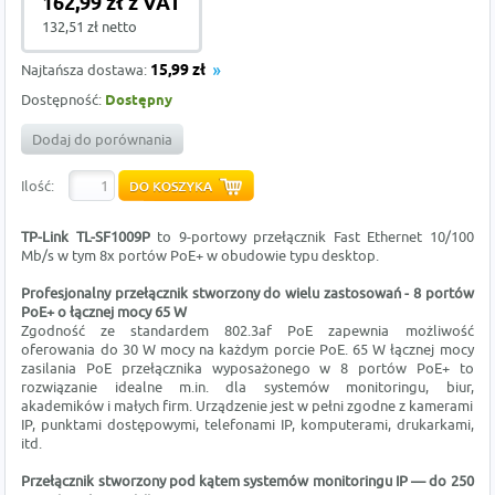
162,99 zł z VAT
132,51 zł netto
Najtańsza dostawa:
15,99 zł
Dostępność:
Dostępny
Dodaj do porównania
Ilość:
TP-Link TL-SF1009P
to 9-portowy przełącznik Fast Ethernet 10/100
Mb/s w tym 8x portów PoE+ w obudowie typu desktop.
Profesjonalny przełącznik stworzony do wielu zastosowań - 8 portów
PoE+ o łącznej mocy 65 W
Zgodność ze standardem 802.3af PoE zapewnia możliwość
oferowania do 30 W mocy na każdym porcie PoE. 65 W łącznej mocy
zasilania PoE przełącznika wyposażonego w 8 portów PoE+ to
rozwiązanie idealne m.in. dla systemów monitoringu, biur,
akademików i małych firm. Urządzenie jest w pełni zgodne z kamerami
IP, punktami dostępowymi, telefonami IP, komputerami, drukarkami,
itd.
Przełącznik stworzony pod kątem systemów monitoringu IP — do 250