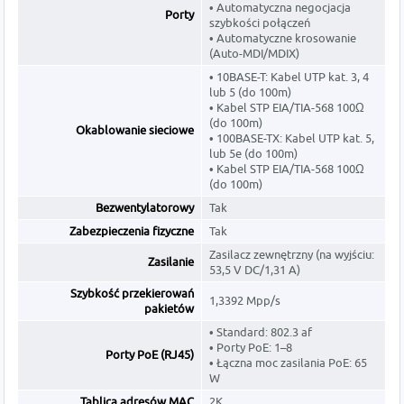
• Automatyczna negocjacja
Porty
szybkości połączeń
• Automatyczne krosowanie
(Auto-MDI/MDIX)
• 10BASE-T: Kabel UTP kat. 3, 4
lub 5 (do 100m)
• Kabel STP EIA/TIA-568 100Ω
(do 100m)
Okablowanie sieciowe
• 100BASE-TX: Kabel UTP kat. 5,
lub 5e (do 100m)
• Kabel STP EIA/TIA-568 100Ω
(do 100m)
Bezwentylatorowy
Tak
Zabezpieczenia fizyczne
Tak
Zasilacz zewnętrzny (na wyjściu:
Zasilanie
53,5 V DC/1,31 A)
Szybkość przekierowań
1,3392 Mpp/s
pakietów
• Standard: 802.3 af
• Porty PoE: 1–8
Porty PoE (RJ45)
• Łączna moc zasilania PoE: 65
W
Tablica adresów MAC
2K