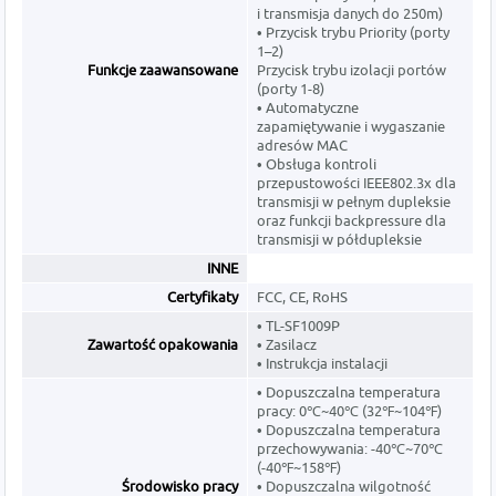
i transmisja danych do 250m)
• Przycisk trybu Priority (porty
1–2)
Funkcje zaawansowane
Przycisk trybu izolacji portów
(porty 1-8)
• Automatyczne
zapamiętywanie i wygaszanie
adresów MAC
• Obsługa kontroli
przepustowości IEEE802.3x dla
transmisji w pełnym dupleksie
oraz funkcji backpressure dla
transmisji w półdupleksie
INNE
Certyfikaty
FCC, CE, RoHS
• TL-SF1009P
Zawartość opakowania
• Zasilacz
• Instrukcja instalacji
• Dopuszczalna temperatura
pracy: 0℃~40℃ (32℉~104℉)
• Dopuszczalna temperatura
przechowywania: -40℃~70℃
(-40℉~158℉)
Środowisko pracy
• Dopuszczalna wilgotność