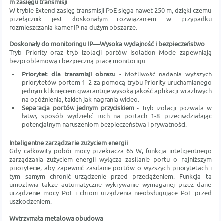
m zasięgu transmisji
W trybie Extend zasięg transmisji PoE sięga nawet 250 m, dzięki czemu
przełącznik jest doskonałym rozwiązaniem w przypadku
rozmieszczania kamer IP na dużym obszarze.
Doskonały do monitoringu IP—Wysoka wydajność i bezpieczeństwo
Tryb Priority oraz tryb izolacji portów Isolation Mode zapewniają
bezproblemową i bezpieczną pracę monitorigu.
Priorytet dla transmisji obrazu
- Możliwość nadania wyższych
priorytetów portom 1–2 za pomocą trybu Priority uruchamianego
jednym kliknięciem gwarantuje wysoką jakość aplikacji wrażliwych
na opóźnienia, takich jak nagrania wideo.
Separacja portów jednym przyciskiem
- Tryb izolacji pozwala w
łatwy sposób wydzielić ruch na portach 1-8 przeciwdziałając
potencjalnym naruszeniom bezpieczeństwa i prywatności.
Inteligentne zarządzanie zużyciem energii
Gdy całkowity pobór mocy przekracza 65 W, funkcja inteligentnego
zarządzania zużyciem energii wyłącza zasilanie portu o najniższym
priorytecie, aby zapewnić zasilanie portów o wyższych priorytetach i
tym samym chronić urządzenie przed przeciążeniem. Funkcja ta
umożliwia także automatyczne wykrywanie wymaganej przez dane
urządzenie mocy PoE i chroni urządzenia nieobsługujące PoE przed
uszkodzeniem.
Wytrzymała metalowa obudowa