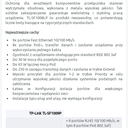
Ochronę dla wrażliwych komponentów przełącznika stanowi
wytrzymała obudowa, wykonana z metalu wysokiej jakości. Tak
solidne zabezpieczenie gwarantuje wieloletnią i stabilną pracę
urządzenia. TL-SF1008LP to produkt niezawodny, co potwierdzają
liczne testy bazujące na rygorystycznych standardach.
Najważniejsze cechy:
9x portów Fast Ethernet 10/100 Mb/s
8x portów PoE+, transfer danych i zasilanie urządzenia przy
wykorzystaniu jednego kabla
Zgodność z urządzeniami obsługującymi standard IEEE 802.3af
Do 30 W mocy dla pojedyńczego portu
Do 65 W łącznej mocy PoE
Do 250 m zasięgu transmisji danych i zasilania w trybie Extend
Wysoki priorytet dla portów 1-2 w trybie Priority w celu
utrzymania wysokiej jakości działania systemów podatnych na
zakłócenia
Łatwa w konfiguracji izolacja portów dla większego
bezpieczeństwa i wydajności sieci
Instalacja typu plug and play, nie wymaga konfiguracji
TP-Link TL-SF1009P
• 9 portów RJ45 10/100 Mb/s, w
tym 8 portów PoE 802.3af)