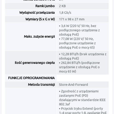
Ramki jumbo
2 KB
Wydajność przełączania
1,8 Gb/s
Wymiary (S x G x W)
171 x 98 x 27 mm
• 3,6 W (220 V/ 50 Hz, bez
podłączonego urządzenia z
obsługą PoE)
Maks. zużycie energii
• 77,08 W (220 V/ 50 Hz,
podłączone urządzenie z
obsługą PoE o mocy 65)
• 12,28 BTU/h (brak urządzenia z
obsługą PoE)
Ilość generowanego ciepła
• 262,84 BTU/h (podłączone
urządzenie z obsługą PoE o
mocy 65 W)
FUNKCJE OPROGRAMOWANIA
Metoda transmisji
Store-And-Forward
• Zgodność z urządzeniami
zasilanymi PoE (PD)
działającymi w standardzie IEEE
802.3af
• Przycisk trybu Extend (porty
1–4 oraz porty 1-8, zasilanie PoE