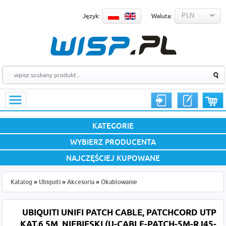
Język:
Waluta:
KATEGORIE
WYBIERZ PRODUCENTA
NAJCZĘŚCIEJ KUPOWANE
Katalog
»
Ubiquiti
»
Akcesoria
»
Okablowanie
UBIQUITI UNIFI PATCH CABLE, PATCHCORD UTP
KAT.6 5M, NIEBIESKI (U-CABLE-PATCH-5M-RJ45-