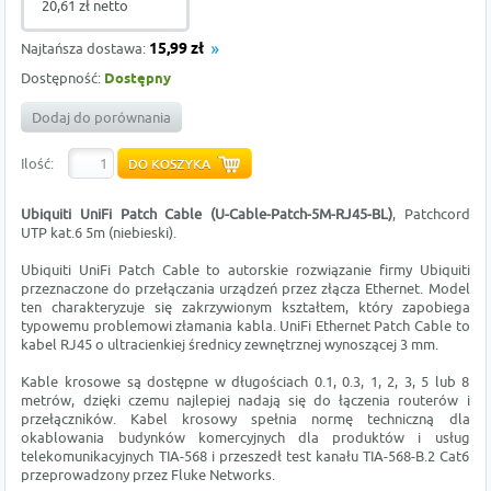
20,61 zł netto
Najtańsza dostawa:
15,99 zł
Dostępność:
Dostępny
Dodaj do porównania
Ilość:
Ubiquiti UniFi Patch Cable (U-Cable-Patch-5M-RJ45-BL)
, Patchcord
UTP kat.6 5m (niebieski).
Ubiquiti UniFi Patch Cable to autorskie rozwiązanie firmy Ubiquiti
przeznaczone do przełączania urządzeń przez złącza Ethernet. Model
ten charakteryzuje się zakrzywionym kształtem, który zapobiega
typowemu problemowi złamania kabla. UniFi Ethernet Patch Cable to
kabel RJ45 o ultracienkiej średnicy zewnętrznej wynoszącej 3 mm.
Kable krosowe są dostępne w długościach 0.1, 0.3, 1, 2, 3, 5 lub 8
metrów, dzięki czemu najlepiej nadają się do łączenia routerów i
przełączników. Kabel krosowy spełnia normę techniczną dla
okablowania budynków komercyjnych dla produktów i usług
telekomunikacyjnych TIA-568 i przeszedł test kanału TIA-568-B.2 Cat6
przeprowadzony przez Fluke Networks.