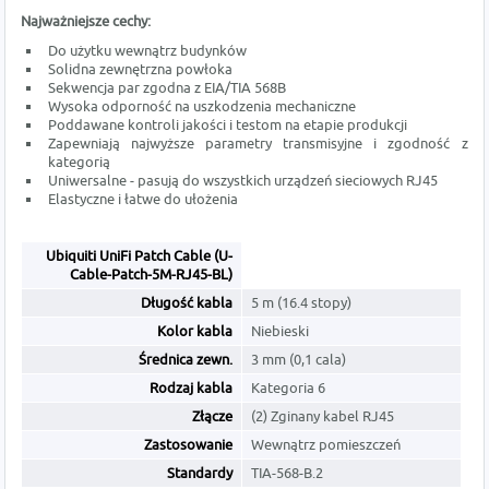
Najważniejsze cechy:
Do użytku wewnątrz budynków
Solidna zewnętrzna powłoka
Sekwencja par zgodna z EIA/TIA 568B
Wysoka odporność na uszkodzenia mechaniczne
Poddawane kontroli jakości i testom na etapie produkcji
Zapewniają najwyższe parametry transmisyjne i zgodność z
kategorią
Uniwersalne - pasują do wszystkich urządzeń sieciowych RJ45
Elastyczne i łatwe do ułożenia
Ubiquiti UniFi Patch Cable (U-
Cable-Patch-5M-RJ45-BL)
Długość kabla
5 m (16.4 stopy)
Kolor kabla
Niebieski
Średnica zewn.
3 mm (0,1 cala)
Rodzaj kabla
Kategoria 6
Złącze
(2) Zginany kabel RJ45
Zastosowanie
Wewnątrz pomieszczeń
Standardy
TIA-568-B.2