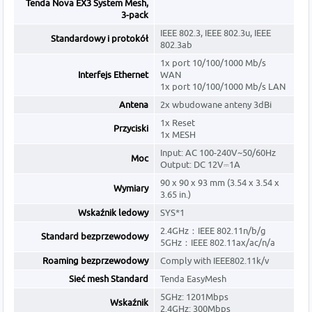
Tenda Nova EX3 System Mesh,
3-pack
IEEE 802.3, IEEE 802.3u, IEEE
Standardowy i protokół
802.3ab
1x port 10/100/1000 Mb/s
Interfejs Ethernet
WAN
1x port 10/100/1000 Mb/s LAN
Antena
2x wbudowane anteny 3dBi
1x Reset
Przyciski
1x MESH
Input: AC 100-240V~50/60Hz
Moc
Output: DC 12V⎓1A
90 x 90 x 93 mm (3.54 x 3.54 x
Wymiary
3.65 in.)
Wskaźnik ledowy
SYS*1
2.4GHz：IEEE 802.11n/b/g
Standard bezprzewodowy
5GHz：IEEE 802.11ax/ac/n/a
Roaming bezprzewodowy
Comply with IEEE802.11k/v
Sieć mesh Standard
Tenda EasyMesh
5GHz: 1201Mbps
Wskaźnik
2.4GHz: 300Mbps