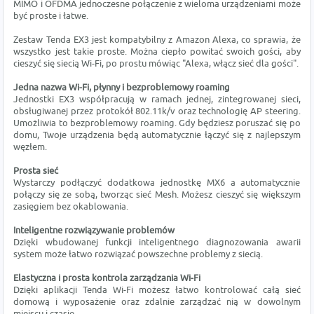
MIMO i OFDMA jednoczesne połączenie z wieloma urządzeniami może
być proste i łatwe.
Zestaw Tenda EX3 jest kompatybilny z Amazon Alexa, co sprawia, że
wszystko jest takie proste. Można ciepło powitać swoich gości, aby
cieszyć się siecią Wi-Fi, po prostu mówiąc "Alexa, włącz sieć dla gości".
Jedna nazwa Wi-Fi, płynny i bezproblemowy roaming
Jednostki EX3 współpracują w ramach jednej, zintegrowanej sieci,
obsługiwanej przez protokół 802.11k/v oraz technologię AP steering.
Umożliwia to bezproblemowy roaming. Gdy będziesz poruszać się po
domu, Twoje urządzenia będą automatycznie łączyć się z najlepszym
węzłem.
Prosta sieć
Wystarczy podłączyć dodatkowa jednostkę MX6 a automatycznie
połączy się ze sobą, tworząc sieć Mesh. Możesz cieszyć się większym
zasięgiem bez okablowania.
Inteligentne rozwiązywanie problemów
Dzięki wbudowanej funkcji inteligentnego diagnozowania awarii
system może łatwo rozwiązać powszechne problemy z siecią.
Elastyczna i prosta kontrola zarządzania Wi-Fi
Dzięki aplikacji Tenda Wi-Fi możesz łatwo kontrolować całą sieć
domową i wyposażenie oraz zdalnie zarządzać nią w dowolnym
miejscu i czasie.