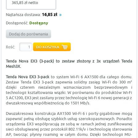
365,85 zł netto
Najtańsza dostawa:
16,85 zł
Dostępność:
Dostępny
Dodaj do porównania
Ilość:
Tenda Nova EX3 (3-pack) to zestaw złożony z 3x
urządzeń Tenda
Mesh3X.
Tenda Nova EX3 3-pack
to system Wi-Fi 6 AX1500 dla całego domu.
Zestaw Tenda EX3 3-pack zapewnia solidny zasięg Wi-Fi do 300 m²
dzięki czterem niezależnym wzmacniaczom bezprzewodowym i
technologii kształtowania wiązki. W porównaniu do produktów Wi-Fi
5 AC1200, EX3 jest zasilany przez technologię Wi-Fi 6 nowej generacji z
dwuzakresową współbieżnością do 1501 Mb/s.
Dwuzakresowa konstrukcja AX1500 Wi-Fi 6 i porty gigabitowe mogą
zapewnić pełną obsługę szybkich usług szerokopasmowych. Ponadto
urządzenia EX3 współpracują ze sobą w ramach jednej zunifikowanej
sieci obsługiwanej przez protokół 802.11k/v i technologię sterowania
AP, tworząc płynny roaming w całym domu. Dzięki technologii MU-