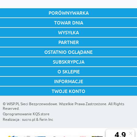
PORÓWNYWARKA
TOWAR DNIA
WYSYŁKA
PARTNER
OSTATNIO OGLĄDANE
SUBSKRYPCJA
O SKLEPIE
INFORMACJE
TWOJE KONTO
©
WISP.PL Sieci Bezprzewodowe
. Wszelkie Prawa Zastrzeżone. All Rights
Reserved.
Oprogramowanie KQS.store
Realizacja :
sucro.pl
&
Farin Inc