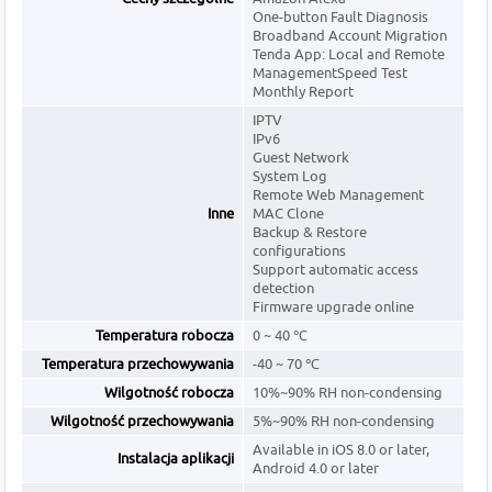
One-button Fault Diagnosis
Broadband Account Migration
Tenda App: Local and Remote
ManagementSpeed Test
Monthly Report
IPTV
IPv6
Guest Network
System Log
Remote Web Management
Inne
MAC Clone
Backup & Restore
configurations
Support automatic access
detection
Firmware upgrade online
Temperatura robocza
0 ~ 40 ℃
Temperatura przechowywania
-40 ~ 70 ℃
Wilgotność robocza
10%~90% RH non-condensing
Wilgotność przechowywania
5%~90% RH non-condensing
Available in iOS 8.0 or later,
Instalacja aplikacji
Android 4.0 or later