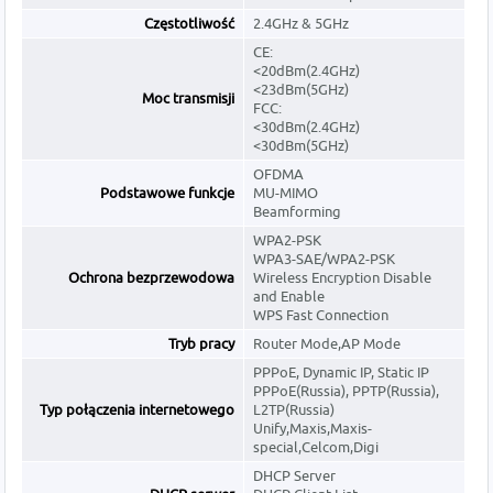
Częstotliwość
2.4GHz & 5GHz
CE:
<20dBm(2.4GHz)
<23dBm(5GHz)
Moc transmisji
FCC:
<30dBm(2.4GHz)
<30dBm(5GHz)
OFDMA
Podstawowe funkcje
MU-MIMO
Beamforming
WPA2-PSK
WPA3-SAE/WPA2-PSK
Ochrona bezprzewodowa
Wireless Encryption Disable
and Enable
WPS Fast Connection
Tryb pracy
Router Mode,AP Mode
PPPoE, Dynamic IP, Static IP
PPPoE(Russia), PPTP(Russia),
Typ połączenia internetowego
L2TP(Russia)
Unify,Maxis,Maxis-
special,Celcom,Digi
DHCP Server