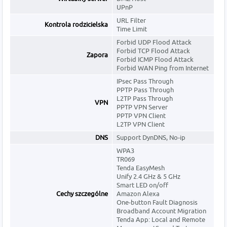
UPnP
URL Filter
Kontrola rodzicielska
Time Limit
Forbid UDP Flood Attack
Forbid TCP Flood Attack
Zapora
Forbid ICMP Flood Attack
Forbid WAN Ping from Internet
IPsec Pass Through
PPTP Pass Through
L2TP Pass Through
VPN
PPTP VPN Server
PPTP VPN Client
L2TP VPN Client
DNS
Support DynDNS, No-ip
WPA3
TR069
Tenda EasyMesh
Unify 2.4 GHz & 5 GHz
Smart LED on/off
Cechy szczególne
Amazon Alexa
One-button Fault Diagnosis
Broadband Account Migration
Tenda App: Local and Remote