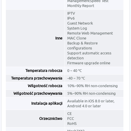
ManagementSpeed Test
Monthly Report
IPTV
IPv6
Guest Network
System Log
Remote Web Management
Inne
MAC Clone
Backup & Restore
configurations
Support automatic access
detection
Firmware upgrade online
Temperatura robocza
0 ~ 40 ℃
Temperatura przechowywania
-40 ~ 70 ℃
Wilgotność robocza
10%~90% RH non-condensing
Wilgotność przechowywania
5%~90% RH non-condensing
Available in iOS 8.0 or later,
Instalacja aplikacji
Android 4.0 or later
CE
Orzecznictwo
FCC
RoHS