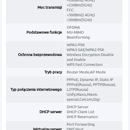
<20dBm(2.4GHz)
<23dBm(5GHz)
Moc transmisji
FCC:
<30dBm(2.4GHz)
<30dBm(5GHz)
OFDMA
Podstawowe funkcje
MU-MIMO
Beamforming
WPA2-PSK
WPA3-SAE/WPA2-PSK
Ochrona bezprzewodowa
Wireless Encryption Disable
and Enable
WPS Fast Connection
Tryb pracy
Router Mode,AP Mode
PPPoE, Dynamic IP, Static IP
PPPoE(Russia), PPTP(Russia),
Typ połączenia internetowego
L2TP(Russia)
Unify,Maxis,Maxis-
special,Celcom,Digi
DHCP Server
DHCP serwer
DHCP Client List
DHCP Reservation
Port Forwarding
Wirtualny serwer
DMZ Host