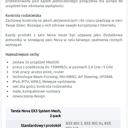
przetestowany pod kątem jednoczesnego połączenia dla ponad 80
urządzeń bez obniżania wydajności.
Kontrola rodzicielska
Zachowaj kontrolę na jakich aktywnościach i ile czasu spędzają w sieci
Twoje dzieci. Rozwijaj u nich zdrowe nawyki korzystania z Internetu.
Każdy produkt z serii Nova może być używany jako dodatkowa
jednostka w istniejącej sieci Nova w celu łatwego spełnienia różnych
wymagań.
Najważniejsze cechy:
zestaw 2x urządzeń Mesh3X
praca z prędkością do 1500Mb/s, w pasmach 2,4 GHz i 5 GHz
tryb pracy: access point, router
technologie Beam Forming, MU-MIMO, AP Steering, OFDMA
IPv6, IPTV, WPA3, Mniejsze opóźnienia
sieć dla gości, kontrola rodzicielska
małe, kompaktowe rozmiary
nowoczesny design
Tenda Nova EX3 System Mesh,
2-pack
IEEE 802.3, IEEE 802.3u, IEEE
Standardowy i protokół