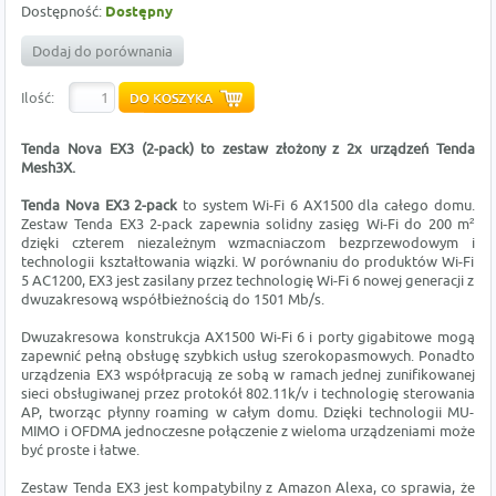
Dostępność:
Dostępny
Dodaj do porównania
Ilość:
Tenda Nova EX3 (2-pack) to zestaw złożony z 2x
urządzeń Tenda
Mesh3X.
Tenda Nova EX3 2-pack
to system Wi-Fi 6 AX1500 dla całego domu.
Zestaw Tenda EX3 2-pack zapewnia solidny zasięg Wi-Fi do 200 m²
dzięki czterem niezależnym wzmacniaczom bezprzewodowym i
technologii kształtowania wiązki. W porównaniu do produktów Wi-Fi
5 AC1200, EX3 jest zasilany przez technologię Wi-Fi 6 nowej generacji z
dwuzakresową współbieżnością do 1501 Mb/s.
Dwuzakresowa konstrukcja AX1500 Wi-Fi 6 i porty gigabitowe mogą
zapewnić pełną obsługę szybkich usług szerokopasmowych. Ponadto
urządzenia EX3 współpracują ze sobą w ramach jednej zunifikowanej
sieci obsługiwanej przez protokół 802.11k/v i technologię sterowania
AP, tworząc płynny roaming w całym domu. Dzięki technologii MU-
MIMO i OFDMA jednoczesne połączenie z wieloma urządzeniami może
być proste i łatwe.
Zestaw Tenda EX3 jest kompatybilny z Amazon Alexa, co sprawia, że