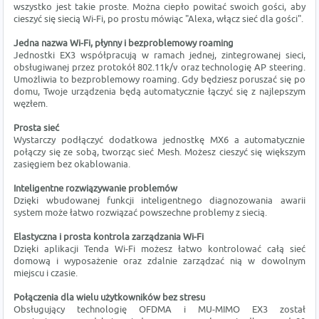
wszystko jest takie proste. Można ciepło powitać swoich gości, aby
cieszyć się siecią Wi-Fi, po prostu mówiąc "Alexa, włącz sieć dla gości".
Jedna nazwa Wi-Fi, płynny i bezproblemowy roaming
Jednostki EX3 współpracują w ramach jednej, zintegrowanej sieci,
obsługiwanej przez protokół 802.11k/v oraz technologię AP steering.
Umożliwia to bezproblemowy roaming. Gdy będziesz poruszać się po
domu, Twoje urządzenia będą automatycznie łączyć się z najlepszym
węzłem.
Prosta sieć
Wystarczy podłączyć dodatkowa jednostkę MX6 a automatycznie
połączy się ze sobą, tworząc sieć Mesh. Możesz cieszyć się większym
zasięgiem bez okablowania.
Inteligentne rozwiązywanie problemów
Dzięki wbudowanej funkcji inteligentnego diagnozowania awarii
system może łatwo rozwiązać powszechne problemy z siecią.
Elastyczna i prosta kontrola zarządzania Wi-Fi
Dzięki aplikacji Tenda Wi-Fi możesz łatwo kontrolować całą sieć
domową i wyposażenie oraz zdalnie zarządzać nią w dowolnym
miejscu i czasie.
Połączenia dla wielu użytkowników bez stresu
Obsługujący technologię OFDMA i MU-MIMO EX3 został