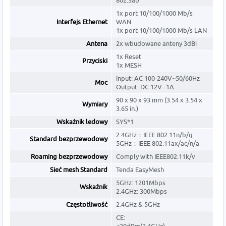
802.3ab
1x port 10/100/1000 Mb/s
Interfejs Ethernet
WAN
1x port 10/100/1000 Mb/s LAN
Antena
2x wbudowane anteny 3dBi
1x Reset
Przyciski
1x MESH
Input: AC 100-240V~50/60Hz
Moc
Output: DC 12V⎓1A
90 x 90 x 93 mm (3.54 x 3.54 x
Wymiary
3.65 in.)
Wskaźnik ledowy
SYS*1
2.4GHz：IEEE 802.11n/b/g
Standard bezprzewodowy
5GHz：IEEE 802.11ax/ac/n/a
Roaming bezprzewodowy
Comply with IEEE802.11k/v
Sieć mesh Standard
Tenda EasyMesh
5GHz: 1201Mbps
Wskaźnik
2.4GHz: 300Mbps
Częstotliwość
2.4GHz & 5GHz
CE: