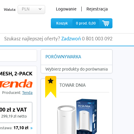
Logowanie
Rejestracja
Waluta:
Koszyk
0
prod.
0,00
Szukasz najlepszej oferty?
Zadzwoń
0 801 003 092
PORÓWNYWARKA
Wybierz produkty do porównania
ESH, 2-PACK
TOWAR DNIA
Producent:
Tenda
00 zł z VAT
299,19 zł netto
ostawa:
17,10 zł