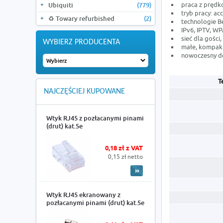
praca z prędk
Ubiquiti
(779)
tryb pracy: ac
♻️ Towary refurbished
(2)
technologie 
IPv6, IPTV, WP
sieć dla gości
WYBIERZ PRODUCENTA
małe, kompak
nowoczesny d
T
NAJCZĘŚCIEJ KUPOWANE
Wtyk RJ45 z pozłacanymi pinami
(drut) kat.5e
0,18 zł z VAT
0,15 zł netto
Wtyk RJ45 ekranowany z
pozłacanymi pinami (drut) kat.5e