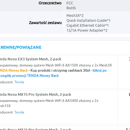
Orzecznictwo
FCC
RoHS
Mesh3X*2
Quick Installation Guide*1
Zawartość zestawu
Gigabit Ethernet Cable*1
12/1A Power Adapter*2
KREWNE/POWIĄZANE
nda Nova EX3 System Mesh, 2-pack
upasmowy, domowy system Mesh WiFi 6 AX1500 złożony z 2x Mesh3X
NDA Money Back
- Kup produkt i otrzymaj cashback 30zł -
kliknij po
czegóły promocji TENDA Money Back
oducent:
Tenda
nda Nova MX15 Pro System Mesh, 2-pack
upasmowy, domowy system Mesh WiFi 6 AX5400 złożony z 2x
esh15X
oducent:
Tenda
nda Nova MX21 Pro System Mesh, 2-pack
1 