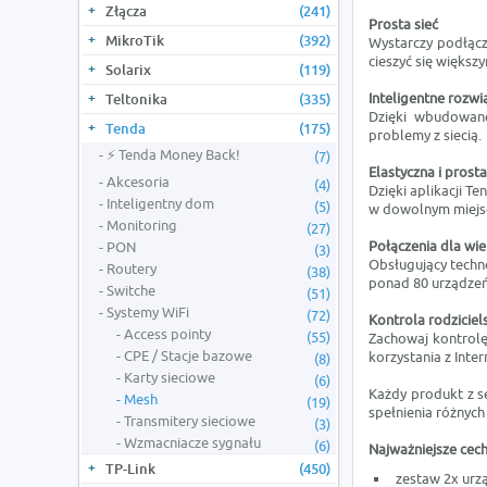
Złącza
(241)
Prosta sieć
MikroTik
(392)
Wystarczy podłącz
cieszyć się więks
Solarix
(119)
Inteligentne rozw
Teltonika
(335)
Dzięki wbudowane
Tenda
(175)
problemy z siecią.
⚡ Tenda Money Back!
(7)
Elastyczna i prost
Akcesoria
(4)
Dzięki aplikacji T
Inteligentny dom
(5)
w dowolnym miejscu
Monitoring
(27)
Połączenia dla wi
PON
(3)
Obsługujący tech
Routery
(38)
ponad 80 urządzeń
Switche
(51)
Systemy WiFi
(72)
Kontrola rodziciel
Access pointy
(55)
Zachowaj kontrolę 
CPE / Stacje bazowe
korzystania z Inter
(8)
Karty sieciowe
(6)
Każdy produkt z s
Mesh
(19)
spełnienia różnyc
Transmitery sieciowe
(3)
Wzmacniacze sygnału
(6)
Najważniejsze cech
TP-Link
(450)
zestaw 2x ur