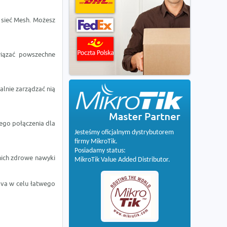
 sieć Mesh. Możesz
wiązać powszechne
alnie zarządzać nią
go połączenia dla
Jesteśmy oficjalnym dystrybutorem
firmy MikroTik.
Posiadamy status:
 nich zdrowe nawyki
MikroTik Value Added Distributor.
ova w celu łatwego