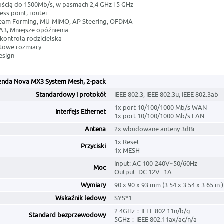
ością do 1500Mb/s, w pasmach 2,4 GHz i 5 GHz
cess point, router
Beam Forming, MU-MIMO, AP Steering, OFDMA
A3, Mniejsze opóźnienia
, kontrola rodzicielska
towe rozmiary
esign
enda Nova MX3 System Mesh, 2-pack
Standardowy i protokół
IEEE 802.3, IEEE 802.3u, IEEE 802.3ab
1x port 10/100/1000 Mb/s WAN
Interfejs Ethernet
1x port 10/100/1000 Mb/s LAN
Antena
2x wbudowane anteny 3dBi
1x Reset
Przyciski
1x MESH
Input: AC 100-240V~50/60Hz
Moc
Output: DC 12V⎓1A
Wymiary
90 x 90 x 93 mm (3.54 x 3.54 x 3.65 in.)
Wskaźnik ledowy
SYS*1
2.4GHz：IEEE 802.11n/b/g
Standard bezprzewodowy
5GHz：IEEE 802.11ax/ac/n/a