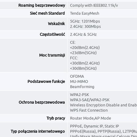
Roaming bezprzewodowy
Comply with IEEE802.11k/v
Sieć mesh Standard
Tenda EasyMesh
5GHz: 1201Mbps
Wskaźnik
2.4GHz: 300Mbps
Częstotliwość
2.4GHz & 5GHz
CE:
<20dBm(2.4GHz)
<23dBm(5GHz)
Moc transmisji
FCC:
<30dBm(2.4GHz)
<30dBm(5GHz)
OFDMA
Podstawowe funkcje
MU-MIMO
Beamforming
WPA2-PSK
WPA3-SAE/WPA2-PSK
Ochrona bezprzewodowa
Wireless Encryption Disable and Enab
WPS Fast Connection
Tryb pracy
Router Mode,AP Mode
PPPoE, Dynamic IP, Static IP
Typ połączenia internetowego
PPPoE(Russia), PPTP(Russia), L2TP(Ru
Unify,Maxis,Maxis-special,Celcom,Dig