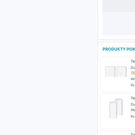
PRODUKTY PO
Te
Dw
TE
sz
Pr
Te
Dw
M
Pr
Te