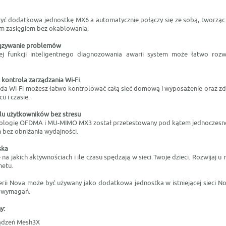
yć dodatkowa jednostkę MX6 a automatycznie połączy się ze sobą, tworząc
zym zasięgiem bez okablowania.
iązywanie problemów
j funkcji inteligentnego diagnozowania awarii system może łatwo roz
a kontrola zarządzania Wi-Fi
enda Wi-Fi możesz łatwo kontrolować całą sieć domową i wyposażenie oraz zd
 i czasie.
elu użytkowników bez stresu
nologię OFDMA i MU-MIMO MX3 został przetestowany pod kątem jednoczesne
 bez obniżania wydajności.
ska
na jakich aktywnościach i ile czasu spędzają w sieci Twoje dzieci. Rozwijaj u
netu.
erii Nova może być używany jako dodatkowa jednostka w istniejącej sieci N
h wymagań.
y:
ządzeń Mesh3X