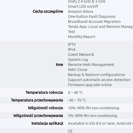
Unify 2.4 GHz & 5 GHz
Smart LED on/off
Cechy szczególne
Amazon Alexa
One-button Fault Diagnosis
Broadband Account Migration
Tenda App: Local and Remote Mana
Test
Monthly Report
IPTV
IPv6
Guest Network
System Log
Inne
Remote Web Management
MAC Clone
Backup & Restore configurations
Support automatic access detection
Firmware upgrade online
Temperatura robocza
0 ~ 40 ℃
Temperatura przechowywania
-40 ~ 70 ℃
Wilgotność robocza
10%~90% RH non-condensing
Wilgotność przechowywania
5%~90% RH non-condensing
Instalacja aplikacji
Available in iOS 8.0 or later, Android 4
CE