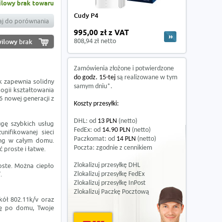
lowy brak towaru
Cudy P4
j do porównania
995,00 zł z VAT
808,94 zł netto
Zamówienia złożone i potwierdzone
do godz. 15-tej
są realizowane w tym
k zapewnia solidny
samym dniu*.
ogii kształtowania
6 nowej generacji z
Koszty przesyłki:
DHL: od
13 PLN
(netto)
gę szybkich usług
FedEx: od
14.90 PLN
(netto)
ifikowanej sieci
Paczkomat: od
14 PLN
(netto)
ing w całym domu.
Poczta: zgodnie z cennikiem
proste i łatwe.
oste. Można ciepło
Zlokalizuj przesyłkę DHL
.
Zlokalizuj przesyłkę FedEx
Zlokalizuj przesyłkę InPost
Zlokalizuj Paczkę Pocztową
kół 802.11k/v oraz
ię po domu, Twoje