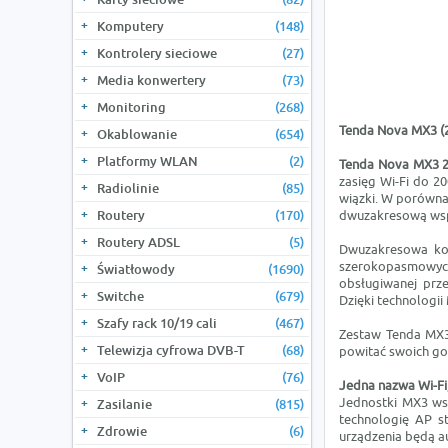
Komputery
(148)
Kontrolery sieciowe
(27)
Media konwertery
(73)
Monitoring
(268)
Tenda Nova MX3 (2
Okablowanie
(654)
Platformy WLAN
(2)
Tenda Nova MX3 2
zasięg Wi-Fi do 2
Radiolinie
(85)
wiązki. W porównan
Routery
(170)
dwuzakresową wsp
Routery ADSL
(5)
Dwuzakresowa kon
szerokopasmowyc
Światłowody
(1690)
obsługiwanej prz
Switche
(679)
Dzięki technologi
Szafy rack 10/19 cali
(467)
Zestaw Tenda MX3 
Telewizja cyfrowa DVB-T
(68)
powitać swoich gośc
VoIP
(76)
Jedna nazwa Wi-Fi
Jednostki MX3 wsp
Zasilanie
(815)
technologię AP s
Zdrowie
(6)
urządzenia będą au