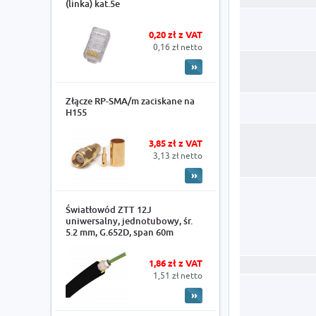
(linka) kat.5e
0,20 zł z VAT
0,16 zł netto
Złącze RP-SMA/m zaciskane na
H155
3,85 zł z VAT
3,13 zł netto
Światłowód ZTT 12J
uniwersalny, jednotubowy, śr.
5.2 mm, G.652D, span 60m
1,86 zł z VAT
1,51 zł netto