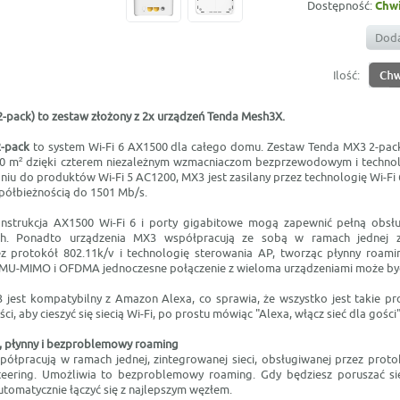
Dostępność:
Chwi
Doda
Ilość:
-pack) to zestaw złożony z 2x
urządzeń Tenda Mesh3X.
-pack
to system Wi-Fi 6 AX1500 dla całego domu. Zestaw Tenda MX3 2-pac
00 m² dzięki czterem niezależnym wzmacniaczom bezprzewodowym i technol
iu do produktów Wi-Fi 5 AC1200, MX3 jest zasilany przez technologię Wi-Fi 
ółbieżnością do 1501 Mb/s.
strukcja AX1500 Wi-Fi 6 i porty gigabitowe mogą zapewnić pełną obsłu
h. Ponadto urządzenia MX3 współpracują ze sobą w ramach jednej zun
ez protokół 802.11k/v i technologię sterowania AP, tworząc płynny roam
i MU-MIMO i OFDMA jednoczesne połączenie z wieloma urządzeniami może być 
jest kompatybilny z Amazon Alexa, co sprawia, że wszystko jest takie pr
i, aby cieszyć się siecią Wi-Fi, po prostu mówiąc "Alexa, włącz sieć dla gości"
, płynny i bezproblemowy roaming
ółpracują w ramach jednej, zintegrowanej sieci, obsługiwanej przez proto
teering. Umożliwia to bezproblemowy roaming. Gdy będziesz poruszać s
tomatycznie łączyć się z najlepszym węzłem.