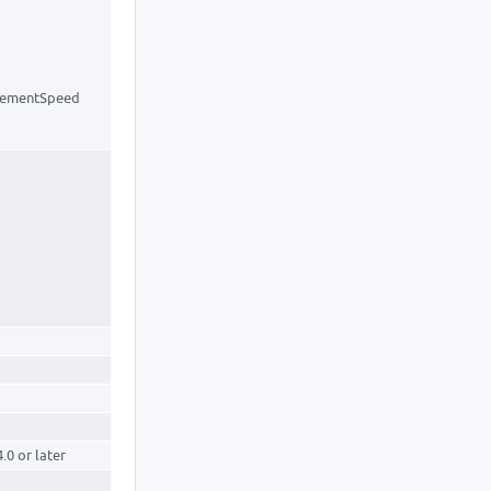
gementSpeed
.0 or later