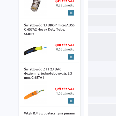
0,41 zł z VAT
0,33 zł netto
Światłowód 1J DROP microADSS
G.657A2 Heavy Duty Tube,
czarny
0,80 zł z VAT
0,65 zł netto
Światłowód ZTT 2J DAC
doziemny, jednotubowy, śr. 5.3
mm, G.657A1
1,29 zł z VAT
1,05 zł netto
Wtyk RJ45 z pozłacanymi pinami