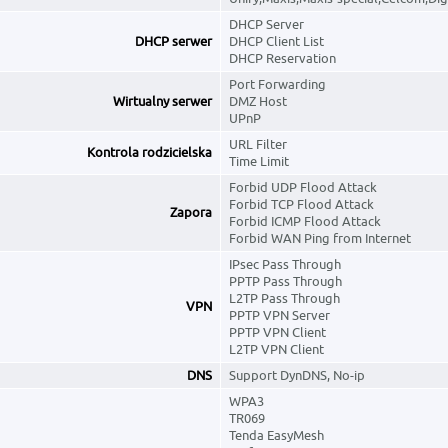
DHCP Server
DHCP serwer
DHCP Client List
DHCP Reservation
Port Forwarding
Wirtualny serwer
DMZ Host
UPnP
URL Filter
Kontrola rodzicielska
Time Limit
Forbid UDP Flood Attack
Forbid TCP Flood Attack
Zapora
Forbid ICMP Flood Attack
Forbid WAN Ping from Internet
IPsec Pass Through
PPTP Pass Through
L2TP Pass Through
VPN
PPTP VPN Server
PPTP VPN Client
L2TP VPN Client
DNS
Support DynDNS, No-ip
WPA3
TR069
Tenda EasyMesh