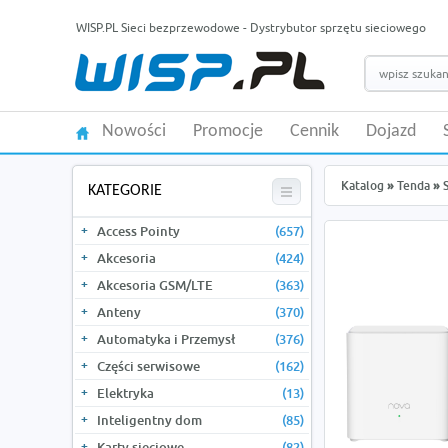
WISP.PL Sieci bezprzewodowe - Dystrybutor sprzętu sieciowego
Nowości
Promocje
Cennik
Dojazd
Katalog
»
Tenda
»
KATEGORIE
Access Pointy
(657)
Akcesoria
(424)
Akcesoria GSM/LTE
(363)
Anteny
(370)
Automatyka i Przemysł
(376)
Części serwisowe
(162)
Elektryka
(13)
Inteligentny dom
(85)
Karty sieciowe
(82)