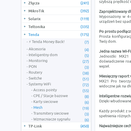
szybszą prędkość i
Złącza
(241)
MikroTik
(392)
Zaprojektowany dla
Wyposażony w 4-
Solarix
(119)
urządzeń bez spad
Teltonika
(335)
Po prostu podłącz 
Tenda
(175)
Prosta konfigurac
Twój dom.
⚡ Tenda Money Back!
(7)
Akcesoria
(4)
Jedna nazwa Wi-Fi
Inteligentny dom
(5)
Jednostki MX21 
Monitoring
doświadczenie roa
(27)
węzeł.
PON
(3)
Routery
(38)
Miesięczny raport 
Switche
(51)
MX21 Pro tworzy 
Systemy WiFi
(72)
widoczne jak na dł
Access pointy
(55)
CPE / Stacje bazowe
Inteligentne rozw
(8)
Dzięki wbudowanej
Karty sieciowe
(6)
Mesh
(19)
Każdy produkt z s
Transmitery sieciowe
(3)
spełnienia różnyc
Wzmacniacze sygnału
(6)
Najważniejsze cech
TP-Link
(450)