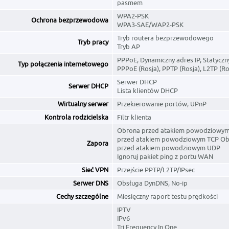
pasmem
WPA2-PSK
Ochrona bezprzewodowa
WPA3-SAE/WAP2-PSK
Tryb routera bezprzewodowego
Tryb pracy
Tryb AP
PPPoE, Dynamiczny adres IP, Statyczny
Typ połączenia internetowego
PPPoE (Rosja), PPTP (Rosja), L2TP (Ro
Serwer DHCP
Serwer DHCP
Lista klientów DHCP
Wirtualny serwer
Przekierowanie portów, UPnP
Kontrola rodzicielska
Filtr klienta
Obrona przed atakiem powodziowy
przed atakiem powodziowym TCP O
Zapora
przed atakiem powodziowym UDP
Ignoruj ​​pakiet ping z portu WAN
Sieć VPN
Przejście PPTP/L2TP/IPsec
Serwer DNS
Obsługa DynDNS, No-ip
Cechy szczególne
Miesięczny raport testu prędkości
IPTV
IPv6
Tri Frequency In One