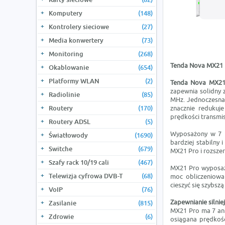
Komputery
(148)
Kontrolery sieciowe
(27)
Media konwertery
(73)
Monitoring
(268)
Tenda Nova MX21 P
Okablowanie
(654)
Platformy WLAN
(2)
Tenda Nova MX21
zapewnia solidny 
Radiolinie
(85)
MHz. Jednoczesna 
Routery
(170)
znacznie redukuje
prędkości transmisj
Routery ADSL
(5)
Wyposażony w 7 n
Światłowody
(1690)
bardziej stabilny
Switche
(679)
MX21 Pro i rozszer
Szafy rack 10/19 cali
(467)
MX21 Pro wyposażo
Telewizja cyfrowa DVB-T
(68)
moc obliczeniowa
cieszyć się szybszą 
VoIP
(76)
Zapewnianie silnie
Zasilanie
(815)
MX21 Pro ma 7 ante
Zdrowie
(6)
osiągana prędkoś