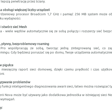
 lepszą penetrację przez ściany.
 obsługi większej liczby urządzeń
rdzeniowy procesor Broadcom 1,7 GHz i pamięć 256 MB system może ob
ku wydajności.
i stwórz sieć Mesh
ja - wiele węzłów automatycznie się ze sobą połączy i rozszerzy sieć bez
, płynny, bezproblemowy roaming
Pro współpracują ze sobą, tworząc jedną zintegrowaną sieć, co za
mingu. Gdy będziesz poruszać się po domu, Twoje urządzenia automatycznie
w pigułce
miesięczny raport sieci domowej, dzięki czemu prędkość i czas użytko
oni.
iązywanie problemów
 funkcji inteligentnego diagnozowania awarii sieci, łatwo można rozwiązać 
erii Nova może być używany jako dodatkowa jednostka w istniejącej sieci N
h wymagań.
y: