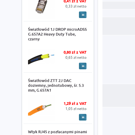
0,41 zł z VAT
0,33 zł netto
Światłowód 1J DROP microADSS
G.657A2 Heavy Duty Tube,
czarny
0,80 zł z VAT
0,65 zł netto
Światłowód ZTT 2J DAC
doziemny, jednotubowy, śr. 5.3
mm, G.657A1
1,29 zł z VAT
1,05 zł netto
Wtyk RJ45 z pozłacanymi pinami