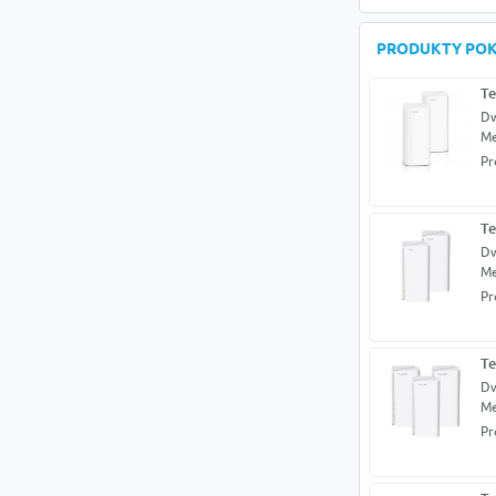
PRODUKTY PO
Te
Dw
M
Pr
Te
Dw
M
Pr
Te
Dw
M
Pr