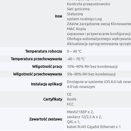
Kontrola przepustowości
Sieć gościnna
Statyczny
Inne
system routingu Log
Zdalne zarządzanie siecią Klonowanie
MAC Kopia
zapasowa i przywracanie konfiguracji
Obsługa automatycznego wykrywani
Aktualizacja oprogramowania sprzęt
Temperatura robocza
0 ~ 40 ℃
Temperatura przechowywania
-40 ~ 70 ℃
Wilgotność pracy
10%~90% RH bez kondensacji
Wilgotność przechowywania
5%~90% RH bez kondensacji
Dostępne w systemie iOS 8.0 lub now
Instalacja aplikacji
4.0 lub nowszym
CE
Certyfikaty
RoHS
FCC
Mesh21XEP x 2,
zasilacz 12/2,5 A x 2,
Zawartość zestawu
QIG x 1,
kabel RJ45 Gigabit Ethernet x 1