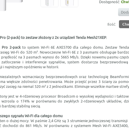
Dostępność:
Chwi
Doda
Ilość:
ro (2-pack) to zestaw złożony z 2x
urządzeń Tenda Mesh21XEP.
 Pro 2-pack
to system Wi-Fi 6E AXE5700 dla całego domu. Zestaw Tend
zasięg Wi-Fi do 520 m². Nowoczesne Wi-Fi 6E z 3 pasmami obsługuje bardzo
prędkość na 3 pasmach wynosi do 5665 Mb/s. Dzięki nowemu pasmu często
 zatłoczenie i interferencje sygnałów, system dostarcza bezprzewodową
i i najniższym opóźnieniu w historii.
iezależnych wzmacniaczy bezprzewodowych oraz technologię Beamformi
 i ma większe zdolności penetrowania. Może przejść przez 3 ściany za pomoc
zyć zasięg na niemal 520 m² z 2 jednostkami. Eliminuje wszelkie martwe stre
ny jest w 4-rdzeniowy procesor Broadcom o wysokiej wydajności i taktow
 wzrosła o 174% w porównaniu do zwykłych 2-rdzeniowych układów, dz
i bardziej stabilną siecią.
jszego sygnału Wi-Fi dla całego domu
n o dużej mocy. W paśmie 2,4 GHz są 3 strumienie jednoczesnej transmisji 
ć dochodzi do 861 Mb/s. W porównaniu z systemem Mesh Wi-Fi AXE5400,