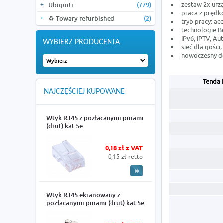
zestaw 2x ur
Ubiquiti
(779)
praca z prędk
♻️ Towary refurbished
(2)
tryb pracy: ac
technologie 
IPv6, IPTV, A
WYBIERZ PRODUCENTA
sieć dla gości
nowoczesny d
Tenda 
NAJCZĘŚCIEJ KUPOWANE
Wtyk RJ45 z pozłacanymi pinami
(drut) kat.5e
0,18 zł z VAT
0,15 zł netto
Wtyk RJ45 ekranowany z
pozłacanymi pinami (drut) kat.5e