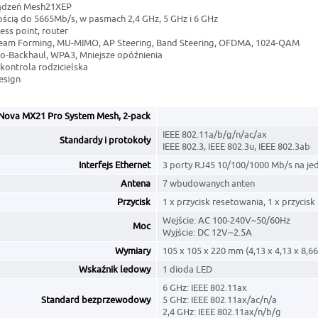
ządzeń Mesh21XEP
ością do 5665Mb/s, w pasmach 2,4 GHz, 5 GHz i 6 GHz
cess point, router
Beam Forming, MU-MIMO, AP Steering, Band Steering, OFDMA, 1024-QAM
uto-Backhaul, WPA3, Mniejsze opóźnienia
, kontrola rodzicielska
esign
Nova MX21 Pro System Mesh, 2-pack
IEEE 802.11a/b/g/n/ac/ax
Standardy i protokoły
IEEE 802.3, IEEE 802.3u, IEEE 802.3ab
Interfejs Ethernet
3 porty RJ45 10/100/1000 Mb/s na je
Antena
7 wbudowanych anten
Przycisk
1 x przycisk resetowania, 1 x przycis
Wejście: AC 100-240V~50/60Hz
Moc
Wyjście: DC 12V⎓2.5A
Wymiary
105 x 105 x 220 mm (4,13 x 4,13 x 8,66
Wskaźnik ledowy
1 dioda LED
6 GHz: IEEE 802.11ax
Standard bezprzewodowy
5 GHz: IEEE 802.11ax/ac/n/a
2,4 GHz: IEEE 802.11ax/n/b/g