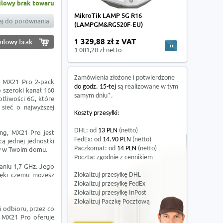
lowy brak towaru
MikroTik LAMP 5G R16
j do porównania
(LAMPGM&RG520F-EU)
1 329,88 zł z VAT
1 081,20 zł netto
Zamówienia złożone i potwierdzone
a MX21 Pro 2-pack
do godz. 15-tej
są realizowane w tym
 szeroki kanał 160
samym dniu*.
tliwości 6G, które
 sieć o najwyższej
Koszty przesyłki:
DHL: od
13 PLN
(netto)
ng, MX21 Pro jest
FedEx: od
14.90 PLN
(netto)
ą jednej jednostki
Paczkomat: od
14 PLN
(netto)
fy w Twoim domu.
Poczta: zgodnie z cennikiem
aniu 1,7 GHz. Jego
ięki czemu możesz
Zlokalizuj przesyłkę DHL
Zlokalizuj przesyłkę FedEx
Zlokalizuj przesyłkę InPost
Zlokalizuj Paczkę Pocztową
i odbioru, przez co
 MX21 Pro oferuje