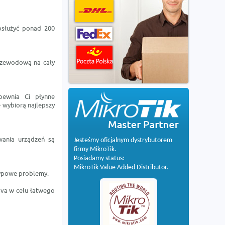
służyć ponad 200
przewodową na cały
pewnia Ci płynne
 wybiorą najlepszy
wania urządzeń są
Jesteśmy oficjalnym dystrybutorem
firmy MikroTik.
Posiadamy status:
MikroTik Value Added Distributor.
typowe problemy.
ova w celu łatwego