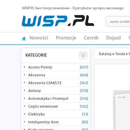
WISP.PL Sieci bezprzewodowe - Dystrybutor sprzętu sieciowego
Nowości
Promocje
Cennik
Dojazd
Katalog
»
Tenda
»
KATEGORIE
Access Pointy
(657)
Akcesoria
(424)
Akcesoria GSM/LTE
(363)
Anteny
(370)
Automatyka i Przemysł
(376)
Części serwisowe
(162)
Elektryka
(13)
Inteligentny dom
(85)
Karty sieciowe
(82)