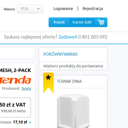
Logowanie
Rejestracja
Waluta:
Koszyk
0
prod.
0,00
Szukasz najlepszej oferty?
Zadzwoń
0 801 003 092
PORÓWNYWARKA
Wybierz produkty do porównania
ESH, 2-PACK
TOWAR DNIA
Producent:
Tenda
50 zł z VAT
950,00 zł netto
ostawa:
17,10 zł