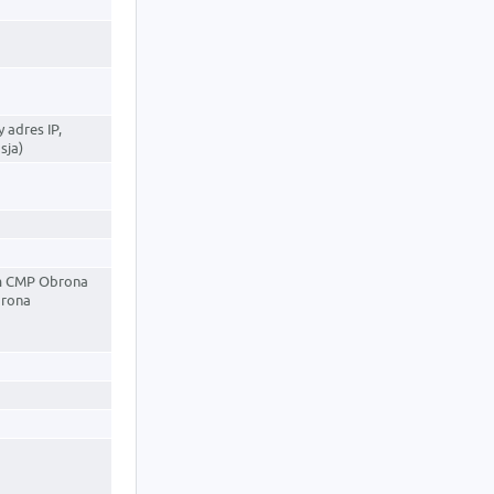
 adres IP,
sja)
m CMP Obrona
brona