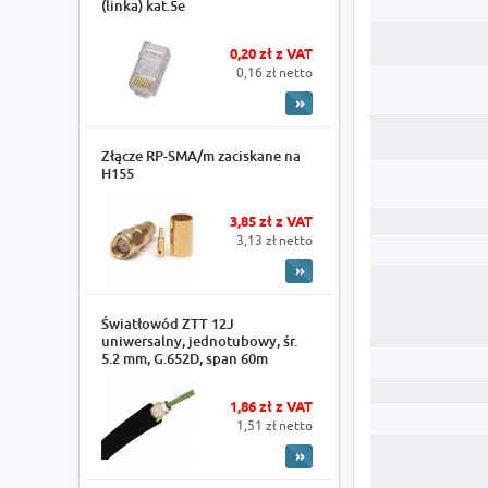
(linka) kat.5e
0,20 zł z VAT
0,16 zł netto
Złącze RP-SMA/m zaciskane na
H155
3,85 zł z VAT
3,13 zł netto
Światłowód ZTT 12J
uniwersalny, jednotubowy, śr.
5.2 mm, G.652D, span 60m
1,86 zł z VAT
1,51 zł netto