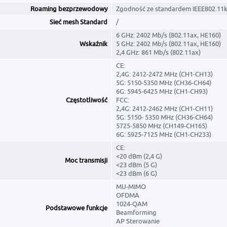
Roaming bezprzewodowy
Zgodność ze standardem IEEE802.11k
Sieć mesh Standard
/
6 GHz: 2402 Mb/s (802.11ax, HE160)
Wskaźnik
5 GHz: 2402 Mb/s (802.11ax, HE160)
2,4 GHz: 861 Mb/s (802.11ax)
CE:
2,4G: 2412-2472 MHz (CH1-CH13)
5G: 5150-5350 MHz (CH36-CH64)
6G: 5945-6425 MHz (CH1-CH93)
Częstotliwość
FCC:
2,4G: 2412-2462 MHz (CH1-CH11)
5G: 5150- 5350 MHz (CH36-CH64)
5725-5850 MHz (CH149-CH165)
6G: 5925-7125 MHz (CH1-CH233)
CE:
<20 dBm (2,4 G)
Moc transmisji
<23 dBm (5 G)
<23 dBm (6 G)
MU-MIMO
OFDMA
1024-QAM
Podstawowe funkcje
Beamforming
AP Sterowanie