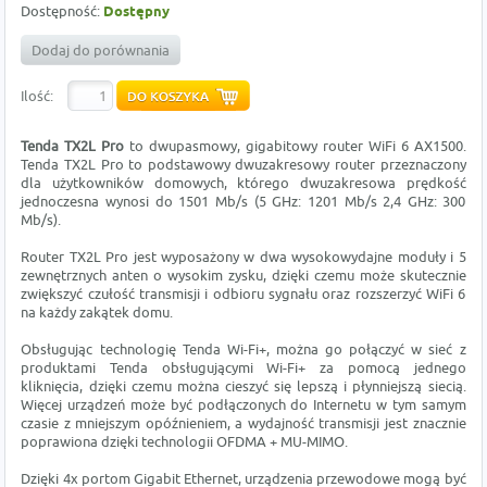
Dostępność:
Dostępny
Dodaj do porównania
Ilość:
Tenda TX2L Pro
to dwupasmowy, gigabitowy router WiFi 6 AX1500.
Tenda TX2L Pro to podstawowy dwuzakresowy router przeznaczony
dla użytkowników domowych, którego dwuzakresowa prędkość
jednoczesna wynosi do 1501 Mb/s (5 GHz: 1201 Mb/s 2,4 GHz: 300
Mb/s).
Router TX2L Pro jest wyposażony w dwa wysokowydajne moduły i 5
zewnętrznych anten o wysokim zysku, dzięki czemu może skutecznie
zwiększyć czułość transmisji i odbioru sygnału oraz rozszerzyć WiFi 6
na każdy zakątek domu.
Obsługując technologię Tenda Wi-Fi+, można go połączyć w sieć z
produktami Tenda obsługującymi Wi-Fi+ za pomocą jednego
kliknięcia, dzięki czemu można cieszyć się lepszą i płynniejszą siecią.
Więcej urządzeń może być podłączonych do Internetu w tym samym
czasie z mniejszym opóźnieniem, a wydajność transmisji jest znacznie
poprawiona dzięki technologii OFDMA + MU-MIMO.
Dzięki 4x portom Gigabit Ethernet, urządzenia przewodowe mogą być