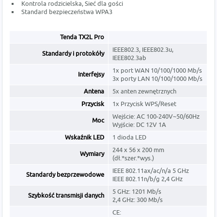
Kontrola rodzicielska, Sieć dla gości
Standard bezpieczeństwa WPA3
Tenda TX2L Pro
IEEE802.3, IEEE802.3u,
Standardy i protokóły
IEEE802.3ab
1x port WAN 10/100/1000 Mb/s
Interfejsy
3x porty LAN 10/100/1000 Mb/s
Antena
5x anten zewnętrznych
Przycisk
1x Przycisk WPS/Reset
Wejście: AC 100-240V~50/60Hz
Moc
Wyjście: DC 12V 1A
Wskaźnik LED
1 dioda LED
244 x 56 x 200 mm
Wymiary
(dł.*szer.*wys.)
IEEE 802.11ax/ac/n/a 5 GHz
Standardy bezprzewodowe
IEEE 802.11n/b/g 2,4 GHz
5 GHz: 1201 Mb/s
Szybkość transmisji danych
2,4 GHz: 300 Mb/s
CE: