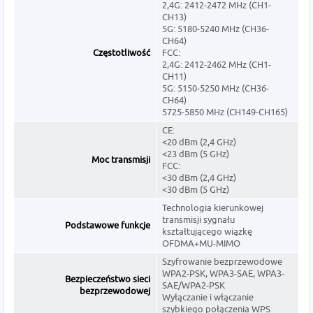
2,4G: 2412-2472 MHz (CH1-
CH13)
5G: 5180-5240 MHz (CH36-
CH64)
Częstotliwość
FCC:
2,4G: 2412-2462 MHz (CH1-
CH11)
5G: 5150-5250 MHz (CH36-
CH64)
5725-5850 MHz (CH149-CH165)
CE:
<20 dBm (2,4 GHz)
<23 dBm (5 GHz)
Moc transmisji
FCC:
<30 dBm (2,4 GHz)
<30 dBm (5 GHz)
Technologia kierunkowej
transmisji sygnału
Podstawowe funkcje
kształtującego wiązkę
OFDMA+MU-MIMO
Szyfrowanie bezprzewodowe
WPA2-PSK, WPA3-SAE, WPA3-
Bezpieczeństwo sieci
SAE/WPA2-PSK
bezprzewodowej
Wyłączanie i włączanie
szybkiego połączenia WPS