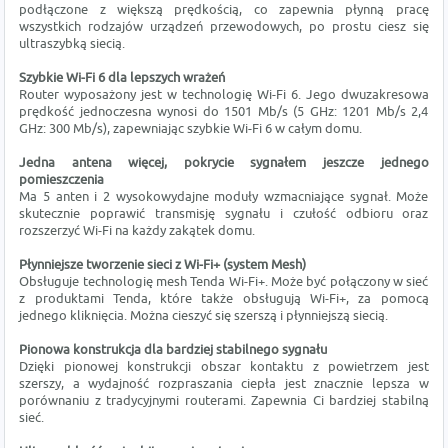
podłączone z większą prędkością, co zapewnia płynną pracę
wszystkich rodzajów urządzeń przewodowych, po prostu ciesz się
ultraszybką siecią.
Szybkie Wi-Fi 6 dla lepszych wrażeń
Router wyposażony jest w technologię Wi-Fi 6. Jego dwuzakresowa
prędkość jednoczesna wynosi do 1501 Mb/s (5 GHz: 1201 Mb/s 2,4
GHz: 300 Mb/s), zapewniając szybkie Wi-Fi 6 w całym domu.
Jedna antena więcej, pokrycie sygnałem jeszcze jednego
pomieszczenia
Ma 5 anten i 2 wysokowydajne moduły wzmacniające sygnał. Może
skutecznie poprawić transmisję sygnału i czułość odbioru oraz
rozszerzyć Wi-Fi na każdy zakątek domu.
Płynniejsze tworzenie sieci z Wi-Fi+ (system Mesh)
Obsługuje technologię mesh Tenda Wi-Fi+. Może być połączony w sieć
z produktami Tenda, które także obsługują Wi-Fi+, za pomocą
jednego kliknięcia. Można cieszyć się szerszą i płynniejszą siecią.
Pionowa konstrukcja dla bardziej stabilnego sygnału
Dzięki pionowej konstrukcji obszar kontaktu z powietrzem jest
szerszy, a wydajność rozpraszania ciepła jest znacznie lepsza w
porównaniu z tradycyjnymi routerami. Zapewnia Ci bardziej stabilną
sieć.