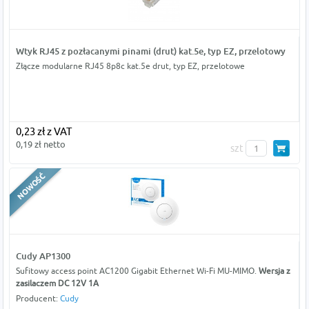
Wtyk RJ45 z pozłacanymi pinami (drut) kat.5e, typ EZ, przelotowy
Złącze modularne RJ45 8p8c kat.5e drut, typ EZ, przelotowe
0,23 zł z VAT
0,19 zł netto
szt
Cudy AP1300
Sufitowy access point AC1200 Gigabit Ethernet Wi-Fi MU-MIMO.
Wersja z
zasilaczem DC
12V 1A
Producent:
Cudy