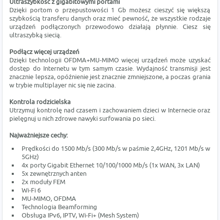
Ultraszybkość z gigabitowymi portami
Dzięki portom o przepustowości 1 Gb możesz cieszyć się większą
szybkością transferu danych oraz mieć pewność, że wszystkie rodzaje
urządzeń podłączonych przewodowo działają płynnie. Ciesz się
ultraszybką siecią.
Podłącz więcej urządzeń
Dzięki technologii OFDMA+MU-MIMO więcej urządzeń może uzyskać
dostęp do Internetu w tym samym czasie. Wydajność transmisji jest
znacznie lepsza, opóźnienie jest znacznie zmniejszone, a poczas grania
w trybie multiplayer nic się nie zacina.
Kontrola rodzicielska
Utrzymuj kontrolę nad czasem i zachowaniem dzieci w Internecie oraz
pielęgnuj u nich zdrowe nawyki surfowania po sieci.
Najważniejsze cechy:
Prędkości do 1500 Mb/s (300 Mb/s w paśmie 2,4GHz, 1201 Mb/s w
5GHz)
4x porty Gigabit Ethernet 10/100/1000 Mb/s (1x WAN, 3x LAN)
5x zewnętrznych anten
2x moduły FEM
Wi-Fi 6
MU-MIMO, OFDMA
Technologia Beamforming
Obsługa IPv6, IPTV, Wi-Fi+ (Mesh System)