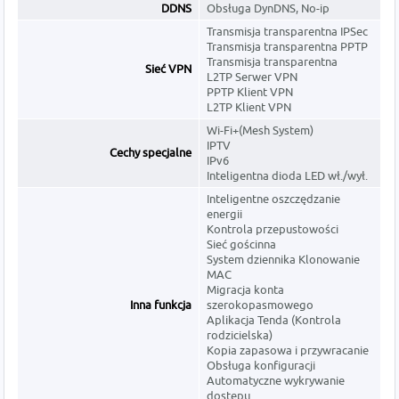
DDNS
Obsługa DynDNS, No-ip
Transmisja transparentna IPSec
Transmisja transparentna PPTP
Transmisja transparentna
Sieć VPN
L2TP Serwer VPN
PPTP Klient VPN
L2TP Klient VPN
Wi-Fi+(Mesh System)
IPTV
Cechy specjalne
IPv6
Inteligentna dioda LED wł./wył.
Inteligentne oszczędzanie
energii
Kontrola przepustowości
Sieć gościnna
System dziennika Klonowanie
MAC
Migracja konta
Inna funkcja
szerokopasmowego
Aplikacja Tenda (Kontrola
rodzicielska)
Kopia zapasowa i przywracanie
Obsługa konfiguracji
Automatyczne wykrywanie
dostępu