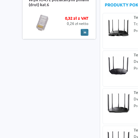
(drut) kat.6
PRODUKTY PO
Te
0,32 zł z VAT
0,26 zł netto
Tr
Pr
T
Dw
Pr
Te
Dw
Pr
Te
Dw