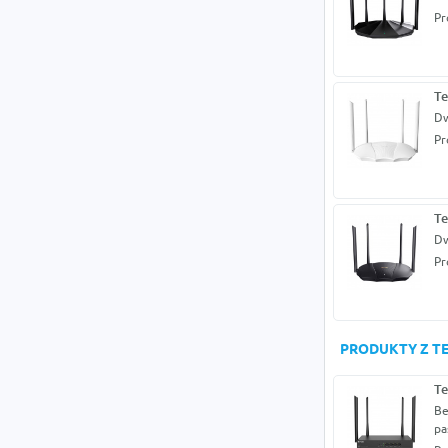
Pr
T
Dw
Pr
T
Dw
Pr
PRODUKTY Z TE
T
Be
pa