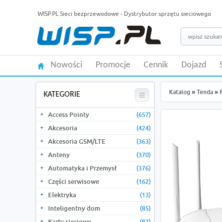
WISP.PL Sieci bezprzewodowe - Dystrybutor sprzętu sieciowego
Nowości
Promocje
Cennik
Dojazd
Katalog
»
Tenda
»
KATEGORIE
Access Pointy
(657)
Akcesoria
(424)
Akcesoria GSM/LTE
(363)
Anteny
(370)
Automatyka i Przemysł
(376)
Części serwisowe
(162)
Elektryka
(13)
Inteligentny dom
(85)
Karty sieciowe
(82)