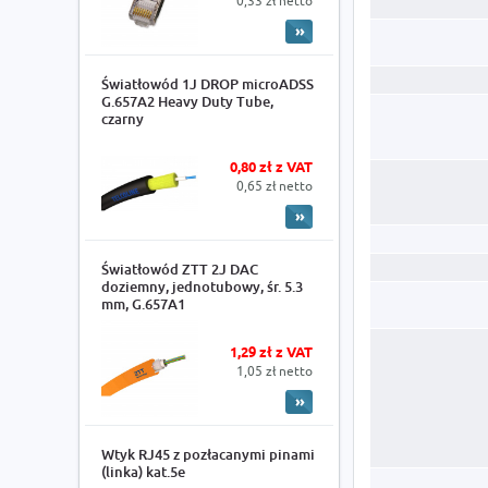
0,33 zł netto
Światłowód 1J DROP microADSS
G.657A2 Heavy Duty Tube,
czarny
0,80 zł z VAT
0,65 zł netto
Światłowód ZTT 2J DAC
doziemny, jednotubowy, śr. 5.3
mm, G.657A1
1,29 zł z VAT
1,05 zł netto
Wtyk RJ45 z pozłacanymi pinami
(linka) kat.5e