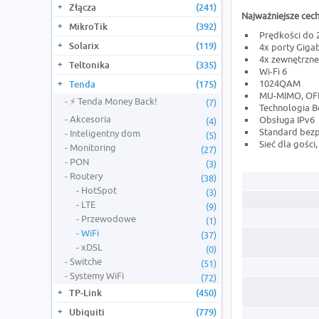
Złącza
(241)
Najważniejsze cech
MikroTik
(392)
Prędkości do 
Solarix
(119)
4x porty Giga
4x zewnętrzne
Teltonika
(335)
Wi-Fi 6
1024QAM
Tenda
(175)
MU-MIMO, OF
⚡ Tenda Money Back!
(7)
Technologia 
Akcesoria
Obsługa IPv6
(4)
Standard bez
Inteligentny dom
(5)
Sieć dla gości
Monitoring
(27)
PON
(3)
Routery
(38)
HotSpot
(3)
LTE
(9)
Przewodowe
(1)
WiFi
(37)
xDSL
(0)
Switche
(51)
Systemy WiFi
(72)
TP-Link
(450)
Ubiquiti
(779)