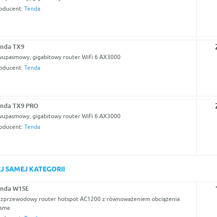
oducent:
Tenda
enda TX9
upasmowy, gigabitowy router WiFi 6 AX3000
oducent:
Tenda
enda TX9 PRO
upasmowy, gigabitowy router WiFi 6 AX3000
oducent:
Tenda
J SAMEJ KATEGORII
enda W15E
zprzewodowy router hotspot AC1200 z równoważeniem obciążenia
sma