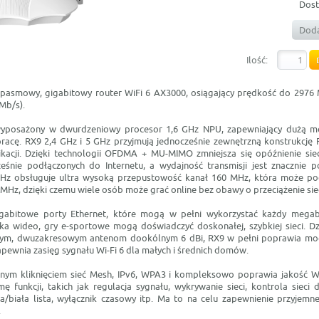
Dost
Doda
Ilość:
pasmowy, gigabitowy router WiFi 6 AX3000, osiągający prędkość do 2976 
Mb/s).
wyposażony w dwurdzeniowy procesor 1,6 GHz NPU, zapewniający dużą mo
 pracę. RX9 2,4 GHz i 5 GHz przyjmują jednocześnie zewnętrzną konstrukcję
acji. Dzięki technologii OFDMA + MU-MIMO zmniejsza się opóźnienie siec
eśnie podłączonych do Internetu, a wydajność transmisji jest znacznie 
 GHz obsługuje ultra wysoką przepustowość kanał 160 MHz, która może p
Hz, dzięki czemu wiele osób może grać online bez obawy o przeciążenie siec
gabitowe porty Ethernet, które mogą w pełni wykorzystać każdy megab
ka wideo, gry e-sportowe mogą doświadczyć doskonałej, szybkiej sieci. Dz
nym, dwuzakresowym antenom dookólnym 6 dBi, RX9 w pełni poprawia moc 
apewnia zasięg sygnału Wi-Fi 6 dla małych i średnich domów.
nym kliknięciem sieć Mesh, IPv6, WPA3 i kompleksowo poprawia jakość W
 funkcji, takich jak regulacja sygnału, wykrywanie sieci, kontrola sieci 
rna/biała lista, wyłącznik czasowy itp. Ma to na celu zapewnienie przyjem
.