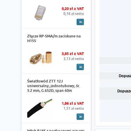
0,20 zł z VAT
0,16 zł netto
Złącze RP-SMA/m zaciskane na
H155
3,85 zł z VAT
3,13 zł netto
Dopusz
Światłowód ZTT 12J
uniwersalny, jednotubowy, śr.
5.2 mm, G.652D, span 60m
Dopuszc
1,86 zł z VAT
1,51 zł netto
Wtyk RJ45 z pozłacanymi pinami