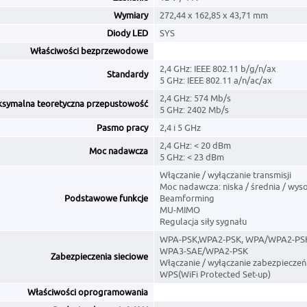
Wymiary
272,44 x 162,85 x 43,71 mm
Diody LED
SYS
Właściwości bezprzewodowe
2,4 GHz: IEEE 802.11 b/g/n/ax
Standardy
5 GHz: IEEE 802.11 a/n/ac/ax
2,4 GHz: 574 Mb/s
symalna teoretyczna przepustowość
5 GHz: 2402 Mb/s
Pasmo pracy
2,4 i 5 GHz
2,4 GHz: < 20 dBm
Moc nadawcza
5 GHz: < 23 dBm
Włączanie / wyłączanie transmisji
Moc nadawcza: niska / średnia / wys
Podstawowe funkcje
Beamforming
MU-MIMO
Regulacja siły sygnału
WPA-PSK,WPA2-PSK, WPA/WPA2-PS
WPA3-SAE/WPA2-PSK
Zabezpieczenia sieciowe
Włączanie / wyłączanie zabezpieczeń
WPS(WiFi Protected Set-up)
Właściwości oprogramowania