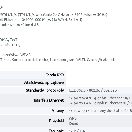
y:
2976 Mb/s (574 Mb/s w paśmie 2,4GHz oraz 2402 Mb/s w 5GHz)
bit Ethernet 10/100/1000 Mb/s (1x WAN, 3x LAN)
 anteny dookólne 6 dBi
DMA, TWT
Beamforming
pieczeństwa WPA3
, Timer, Kontrola rodzicielska, Harmonogram Wi-Fi, Czarna/biała lista
Tenda RX9
Właściwości sprzętowe
Standardy i protokoły
IEEE 802.3 / 802.3u / 802.3ab
1x port WAN - gigabit Ethernet 10/
Interfejs Ethernet
3x porty LAN - gigabit Ethernet 10/
Anteny
4x zewnętrzne anteny dookólne 6 dB
WPS
Przyciski
Reset
Zasilanie
12 V / 1 A