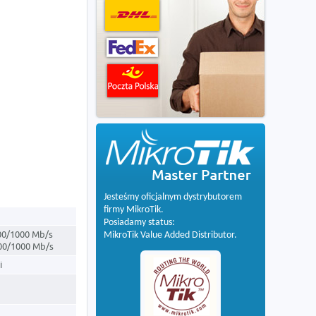
Jesteśmy oficjalnym dystrybutorem
firmy MikroTik.
Posiadamy status:
100/1000 Mb/s
MikroTik Value Added Distributor.
100/1000 Mb/s
i