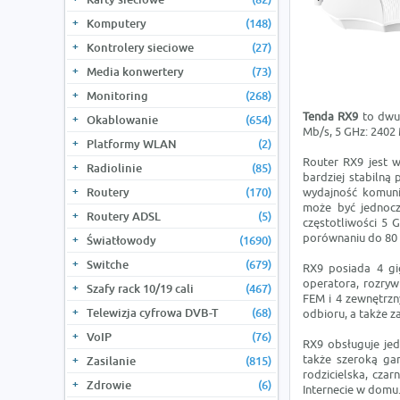
Komputery
(148)
Kontrolery sieciowe
(27)
Media konwertery
(73)
Monitoring
(268)
Tenda RX9
to dwu
Okablowanie
(654)
Mb/s, 5 GHz: 2402 
Platformy WLAN
(2)
Router RX9 jest 
Radiolinie
(85)
bardziej stabilną
Routery
(170)
wydajność komunik
może być jednocz
Routery ADSL
(5)
częstotliwości 5
porównaniu do 80 M
Światłowody
(1690)
Switche
(679)
RX9 posiada 4 gi
operatora, rozryw
Szafy rack 10/19 cali
(467)
FEM i 4 zewnętrz
Telewizja cyfrowa DVB-T
(68)
odbioru, a także z
VoIP
(76)
RX9 obsługuje jed
także szeroką gamę
Zasilanie
(815)
rodzicielska, cza
Zdrowie
(6)
Internecie w domu