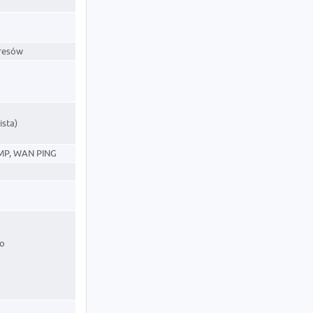
dresów
ista)
CMP, WAN PING
go