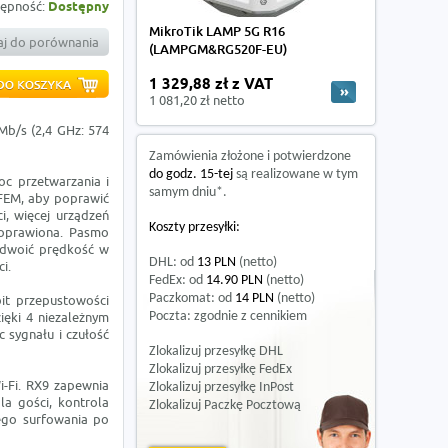
ępność:
Dostępny
MikroTik LAMP 5G R16
j do porównania
(LAMPGM&RG520F-EU)
1 329,88 zł z VAT
1 081,20 zł netto
Mb/s (2,4 GHz: 574
Zamówienia złożone i potwierdzone
do godz. 15-tej
są realizowane w tym
c przetwarzania i
samym dniu*.
 FEM, aby poprawić
i, więcej urządzeń
Koszty przesyłki:
poprawiona. Pasmo
odwoić prędkość w
DHL: od
13 PLN
(netto)
i.
FedEx: od
14.90 PLN
(netto)
Paczkomat: od
14 PLN
(netto)
it przepustowości
ięki 4 niezależnym
Poczta: zgodnie z cennikiem
sygnału i czułość
Zlokalizuj przesyłkę DHL
Zlokalizuj przesyłkę FedEx
i-Fi. RX9 zapewnia
Zlokalizuj przesyłkę InPost
dla gości, kontrola
Zlokalizuj Paczkę Pocztową
nego surfowania po