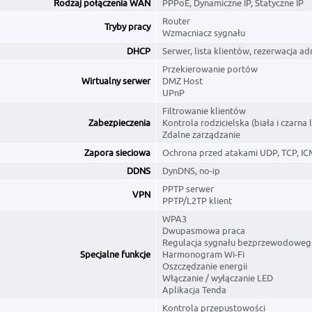
Rodzaj połączenia WAN
PPPoE, Dynamiczne IP, Statyczne IP
Router
Tryby pracy
Wzmacniacz sygnału
DHCP
Serwer, lista klientów, rezerwacja a
Przekierowanie portów
Wirtualny serwer
DMZ Host
UPnP
Filtrowanie klientów
Zabezpieczenia
Kontrola rodzicielska (biała i czarna l
Zdalne zarządzanie
Zapora sieciowa
Ochrona przed atakami UDP, TCP, I
DDNS
DynDNS, no-ip
PPTP serwer
VPN
PPTP/L2TP klient
WPA3
Dwupasmowa praca
Regulacja sygnału bezprzewodowe
Specjalne funkcje
Harmonogram Wi-Fi
Oszczędzanie energii
Włączanie / wyłączanie LED
Aplikacja Tenda
Kontrola przepustowości