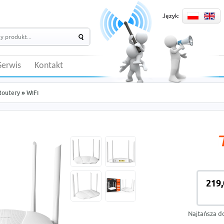
Język:
Serwis
Kontakt
Routery
»
WiFi
219,
Najtańsza d