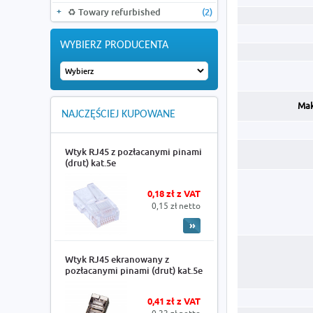
♻️ Towary refurbished
(2)
WYBIERZ PRODUCENTA
Mak
NAJCZĘŚCIEJ KUPOWANE
Wtyk RJ45 z pozłacanymi pinami
(drut) kat.5e
0,18 zł z VAT
0,15 zł netto
Wtyk RJ45 ekranowany z
pozłacanymi pinami (drut) kat.5e
0,41 zł z VAT