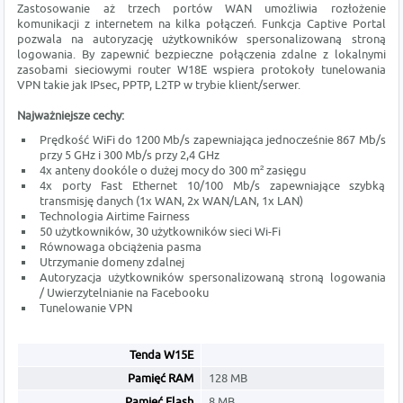
Zastosowanie aż trzech portów WAN umożliwia rozłożenie
komunikacji z internetem na kilka połączeń. Funkcja Captive Portal
pozwala na autoryzację użytkowników spersonalizowaną stroną
logowania. By zapewnić bezpieczne połączenia zdalne z lokalnymi
zasobami sieciowymi router W18E wspiera protokoły tunelowania
VPN takie jak IPsec, PPTP, L2TP w trybie klient/serwer.
Najważniejsze cechy:
Prędkość WiFi do 1200 Mb/s zapewniająca jednocześnie 867 Mb/s
przy 5 GHz i 300 Mb/s przy 2,4 GHz
4x anteny dookóle o dużej mocy do 300 m² zasięgu
4x porty Fast Ethernet 10/100 Mb/s zapewniające szybką
transmisję danych (1x WAN, 2x WAN/LAN, 1x LAN)
Technologia Airtime Fairness
50 użytkowników, 30 użytkowników sieci Wi-Fi
Równowaga obciążenia pasma
Utrzymanie domeny zdalnej
Autoryzacja użytkowników spersonalizowaną stroną logowania
/ Uwierzytelnianie na Facebooku
Tunelowanie VPN
Tenda W15E
Pamięć RAM
128 MB
Pamięć Flash
8 MB