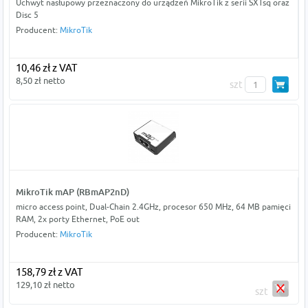
Uchwyt nasłupowy przeznaczony do urządzeń MikroTik z serii SXTsq oraz
Disc 5
Producent:
MikroTik
10,46 zł z VAT
8,50 zł netto
szt
MikroTik mAP (RBmAP2nD)
micro access point, Dual-Chain 2.4GHz, procesor 650 MHz, 64 MB pamięci
RAM, 2x porty Ethernet, PoE out
Producent:
MikroTik
158,79 zł z VAT
129,10 zł netto
szt