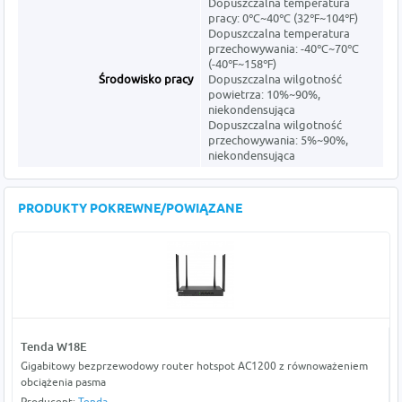
Dopuszczalna temperatura
pracy: 0℃~40℃ (32℉~104℉)
Dopuszczalna temperatura
przechowywania: -40℃~70℃
(-40℉~158℉)
Środowisko pracy
Dopuszczalna wilgotność
powietrza: 10%~90%,
niekondensująca
Dopuszczalna wilgotność
przechowywania: 5%~90%,
niekondensująca
PRODUKTY POKREWNE/POWIĄZANE
Tenda W18E
Gigabitowy bezprzewodowy router hotspot AC1200 z równoważeniem
obciążenia pasma
Producent:
Tenda