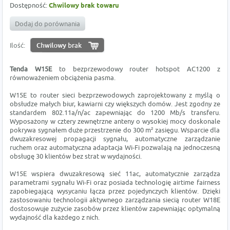
Dostępność:
Chwilowy brak towaru
Dodaj do porównania
Ilość:
Tenda W15E
to bezprzewodowy router hotspot AC1200 z
równoważeniem obciążenia pasma.
W15E to router sieci bezprzewodowych zaprojektowany z myślą o
obsłudze małych biur, kawiarni czy większych domów. Jest zgodny ze
standardem 802.11a/n/ac zapewniając do 1200 Mb/s transferu.
Wyposażony w cztery zewnętrzne anteny o wysokiej mocy doskonale
pokrywa sygnałem duże przestrzenie do 300 m² zasięgu. Wsparcie dla
dwuzakresowej propagacji sygnału, automatyczne zarządzanie
ruchem oraz automatyczna adaptacja Wi-Fi pozwalają na jednoczesną
obsługę 30 klientów bez strat w wydajności.
W15E wspiera dwuzakresową sieć 11ac, automatycznie zarządza
parametrami sygnału Wi-Fi oraz posiada technologię airtime fairness
zapobiegającą wysycaniu łącza przez pojedynczych klientów. Dzięki
zastosowaniu technologii aktywnego zarządzania siecią router W18E
dostosowuje zużycie zasobów przez klientów zapewniając optymalną
wydajność dla każdego z nich.