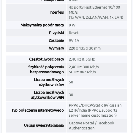
4x porty Fast Ethernet 10/100
Interfejs
Mb/s
(1x WAN, 2xLAN/WAN, 1x LAN)
Maksymalny pobór mocy
9 W
Przyciski
Reset
Zasilanie
9V 1A
Wymiary
220 x 135 x 30 mm
Częstotliwość pracy
2,4GHz & 5GHz
Szybkość połączenia
2,4GHz: 300 Mb/s
bezprzewodowego
5GHz: 867 Mb/s
Liczba możliwych
50
użytkowników
Liczba możliwych
30
użytkowników WiFi
PPPoE/DHCP/Static IP/Russian
Typ połączenia internetowego
L2TP/India (PPPoE supports
server name customization)
Captive Portal / Facebook
Usługi uwierzytelniania
Authentication