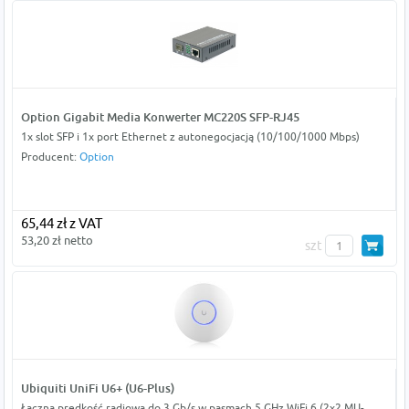
Option Gigabit Media Konwerter MC220S SFP-RJ45
1x slot SFP i 1x port Ethernet z autonegocjacją (10/100/1000 Mbps)
Producent:
Option
65,44 zł z VAT
53,20 zł netto
szt
Ubiquiti UniFi U6+ (U6-Plus)
Łączna prędkość radiowa do 3 Gb/s w pasmach 5 GHz WiFi 6 (2x2 MU-