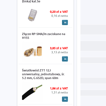
(linka) kat.5e
0,20 zł z VAT
0,16 zł netto
Złącze RP-SMA/m zaciskane na
H155
3,85 zł z VAT
3,13 zł netto
Światłowód ZTT 12J
uniwersalny, jednotubowy, śr.
5.2 mm, G.652D, span 60m
1,86 zł z VAT
1,51 zł netto