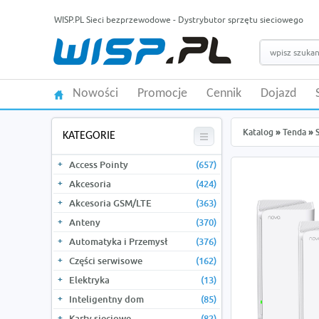
WISP.PL Sieci bezprzewodowe - Dystrybutor sprzętu sieciowego
Nowości
Promocje
Cennik
Dojazd
Katalog
»
Tenda
»
KATEGORIE
Access Pointy
(657)
Akcesoria
(424)
Akcesoria GSM/LTE
(363)
Anteny
(370)
Automatyka i Przemysł
(376)
Części serwisowe
(162)
Elektryka
(13)
Inteligentny dom
(85)
Karty sieciowe
(82)