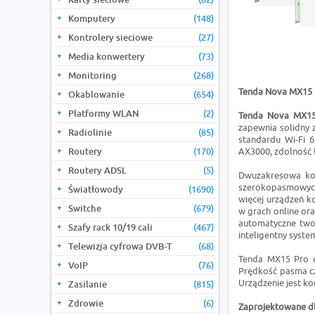
Komputery
(148)
Kontrolery sieciowe
(27)
Media konwertery
(73)
Monitoring
(268)
Tenda Nova MX15 P
Okablowanie
(654)
Platformy WLAN
(2)
Tenda Nova MX15
zapewnia solidny 
Radiolinie
(85)
standardu Wi-Fi 
Routery
(170)
AX3000, zdolność ł
Routery ADSL
(5)
Dwuzakresowa kon
szerokopasmowych
Światłowody
(1690)
więcej urządzeń ko
Switche
(679)
w grach online ora
automatyczne two
Szafy rack 10/19 cali
(467)
inteligentny syste
Telewizja cyfrowa DVB-T
(68)
Tenda MX15 Pro o
VoIP
(76)
Prędkość pasma czę
Urządzenie jest ko
Zasilanie
(815)
Zdrowie
(6)
Zaprojektowane dl