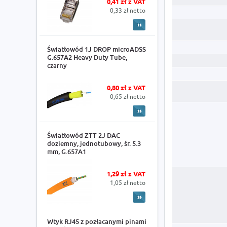
0,41 zł z VAT
0,33 zł netto
Światłowód 1J DROP microADSS
G.657A2 Heavy Duty Tube,
czarny
0,80 zł z VAT
0,65 zł netto
Światłowód ZTT 2J DAC
doziemny, jednotubowy, śr. 5.3
mm, G.657A1
1,29 zł z VAT
1,05 zł netto
Wtyk RJ45 z pozłacanymi pinami