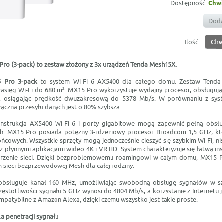
Dostępność:
Chwi
Doda
Ilość:
ro (3-pack) to zestaw złożony z 3x
urządzeń Tenda Mesh15X.
 Pro 3-pack
to system Wi-Fi 6 AX5400 dla całego domu. Zestaw Tenda
zasięg Wi-Fi do 680 m². MX15 Pro wykorzystuje wydajny procesor, obsługuj
6, osiągając prędkość dwuzakresową do 5378 Mb/s. W porównaniu z sy
ączna przesyłu danych jest o 80% szybsza.
strukcja AX5400 Wi-Fi 6 i porty gigabitowe mogą zapewnić pełną obsłu
. MX15 Pro posiada potężny 3-rdzeniowy procesor Broadcom 1,5 GHz, kt
ńcowych. Wszystkie sprzęty mogą jednocześnie cieszyć się szybkim Wi-Fi, n
z płynnymi aplikacjami wideo 4K i VR HD. System charakteryzuje się łatwą ins
rzenie sieci. Dzięki bezproblemowemu roamingowi w całym domu, MX15 Pr
m sieci bezprzewodowej Mesh dla całej rodziny.
bsługuje kanał 160 MHz, umożliwiając swobodną obsługę sygnałów w s
stotliwości sygnału 5 GHz wynosi do 4804 Mb/s, a korzystanie z Internetu j
mpatybilne z Amazon Alexa, dzięki czemu wszystko jest takie proste.
a penetracji sygnału