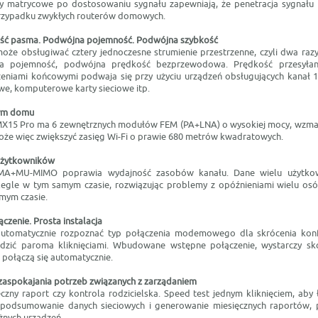
ny matrycowe po dostosowaniu sygnału zapewniają, że penetracja sygnał
 przypadku zwykłych routerów domowych.
ść pasma. Podwójna pojemność. Podwójna szybkość
że obsługiwać cztery jednoczesne strumienie przestrzenne, czyli dwa razy 
a pojemność, podwójna prędkość bezprzewodowa. Prędkość przesyłan
eniami końcowymi podwaja się przy użyciu urządzeń obsługujących kanał 1
e, komputerowe karty sieciowe itp.
łym domu
X15 Pro ma 6 zewnętrznych modułów FEM (PA+LNA) o wysokiej mocy, wzmac
że więc zwiększyć zasięg Wi-Fi o prawie 680 metrów kwadratowych.
 użytkowników
MA+MU-MIMO poprawia wydajność zasobów kanału. Dane wielu użytk
egle w tym samym czasie, rozwiązując problemy z opóźnieniami wielu osó
amym czasie.
zenie. Prosta instalacja
tomatycznie rozpoznać typ połączenia modemowego dla skrócenia konfigu
zić paroma kliknięciami. Wbudowane wstępne połączenie, wystarczy sk
 połączą się automatycznie.
 zaspokajania potrzeb związanych z zarządaniem
ęczny raport czy kontrola rodzicielska. Speed test jednym kliknięciem, aby
ne podsumowanie danych sieciowych i generowanie miesięcznych raportów
żnych urządzeń.