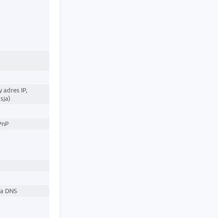
 adres IP,
sja)
PnP
ra DNS