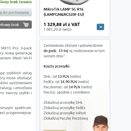
lowy brak towaru
MikroTik LAMP 5G R16
j do porównania
(LAMPGM&RG520F-EU)
1 329,88 zł z VAT
1 081,20 zł netto
Zamówienia złożone i potwierdzone
 MX15 Pro 3-pack
do godz. 15-tej
są realizowane w tym
ący nową generację
samym dniu*.
stemem Mesh Wi-Fi
Koszty przesyłki:
gę szybkich usług
DHL: od
13 PLN
(netto)
óry może obsłużyć
FedEx: od
14.90 PLN
(netto)
iskimi opóźnieniami
Paczkomat: od
14 PLN
(netto)
talacją i umożliwia
o tworzy szybki i
Poczta: zgodnie z cennikiem
Zlokalizuj przesyłkę DHL
zerszym spektrum.
Zlokalizuj przesyłkę FedEx
est przyjemniejsze.
Zlokalizuj przesyłkę InPost
Zlokalizuj Paczkę Pocztową