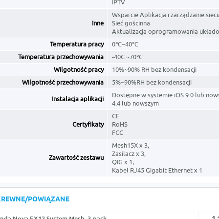
IPTV
Wsparcie Aplikacja i zarządzanie sieci
Inne
Sieć gościnna
Aktualizacja oprogramowania układ
Temperatura pracy
0℃~40℃
Temperatura przechowywania
-40C ~70℃
Wilgotność pracy
10%~90% RH bez kondensacji
Wilgotność przechowywania
5%~90%RH bez kondensacji
Dostępne w systemie iOS 9.0 lub now
Instalacja aplikacji
4.4 lub nowszym
CE
Certyfikaty
RoHS
FCC
Mesh15X x 3,
Zasilacz x 3,
Zawartość zestawu
QIG x 1,
Kabel RJ45 Gigabit Ethernet x 1
KREWNE/POWIĄZANE
nda Nova EX12 System Mesh, 3-pack
1 