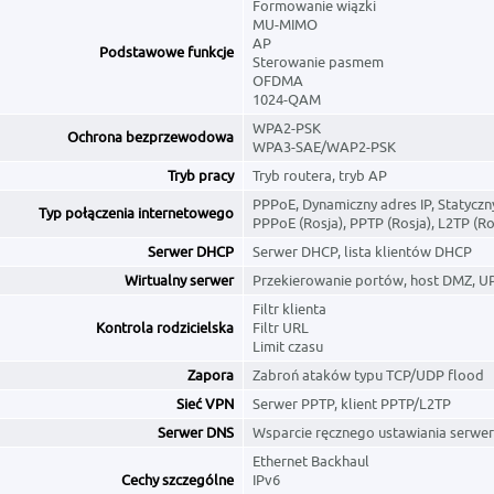
Formowanie wiązki
MU-MIMO
AP
Podstawowe funkcje
Sterowanie pasmem
OFDMA
1024-QAM
WPA2-PSK
Ochrona bezprzewodowa
WPA3-SAE/WAP2-PSK
Tryb pracy
Tryb routera, tryb AP
PPPoE, Dynamiczny adres IP, Statyczny
Typ połączenia internetowego
PPPoE (Rosja), PPTP (Rosja), L2TP (Ro
Serwer DHCP
Serwer DHCP, lista klientów DHCP
Wirtualny serwer
Przekierowanie portów, host DMZ, U
Filtr klienta
Kontrola rodzicielska
Filtr URL
Limit czasu
Zapora
Zabroń ataków typu TCP/UDP flood
Sieć VPN
Serwer PPTP, klient PPTP/L2TP
Serwer DNS
Wsparcie ręcznego ustawiania serwe
Ethernet Backhaul
Cechy szczególne
IPv6