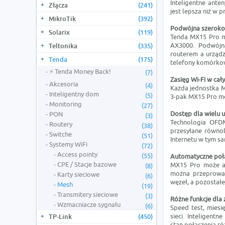
Inteligentne ante
Złącza
(241)
jest lepsza niż w
MikroTik
(392)
Podwójna szeroko
Solarix
(119)
Tenda MX15 Pro mo
AX3000. Podwójn
Teltonika
(335)
routerem a urządz
Tenda
(175)
telefony komórkow
⚡ Tenda Money Back!
(7)
Zasięg Wi-Fi w ca
Akcesoria
(4)
Każda jednostka M
Inteligentny dom
(5)
3-pak MX15 Pro mo
Monitoring
(27)
Dostęp dla wielu
PON
(3)
Technologia OFD
Routery
(38)
przesyłane równol
Switche
(51)
Internetu w tym s
Systemy WiFi
(72)
Access pointy
(55)
Automatyczne połąc
CPE / Stacje bazowe
MX15 Pro może au
(8)
można przeprowad
Karty sieciowe
(6)
węzeł, a pozostałe
Mesh
(19)
Transmitery sieciowe
(3)
Różne funkcje dla
Wzmacniacze sygnału
(6)
Speed test, miesi
sieci. Inteligent
TP-Link
(450)
stan połączenia ró