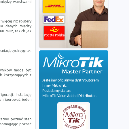
u między warstwami
więcej niż routery
ia danych między
60 MHz, takich jak
niacjących sygnał.
owników mogą być
b korzystających z
Jesteśmy oficjalnym dystrybutorem
firmy MikroTik.
Posiadamy status:
racji. Instalację
MikroTik Value Added Distributor.
onfigurować jeden
 łatwo poznać stan
, pomagając poznać