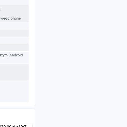
ą
owego online
szym, Android
130,00 zł z VAT