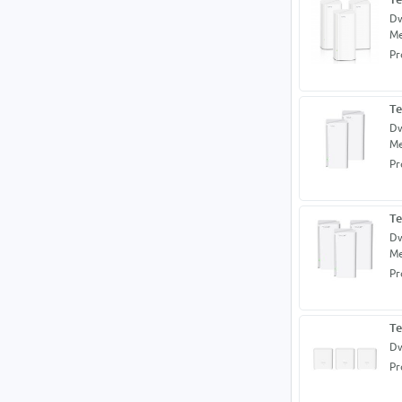
Dw
M
Pr
Te
Dw
M
Pr
Te
Dw
M
Pr
Te
Dw
Pr