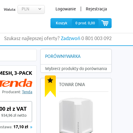
Logowanie
Rejestracja
Waluta:
Koszyk
0
prod.
0,00
Szukasz najlepszej oferty?
Zadzwoń
0 801 003 092
PORÓWNYWARKA
Wybierz produkty do porównania
ESH, 3-PACK
TOWAR DNIA
Producent:
Tenda
00 zł z VAT
934,96 zł netto
ostawa:
17,10 zł