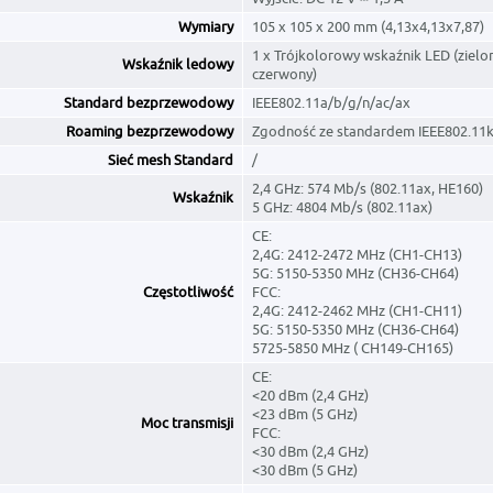
Wymiary
105 x 105 x 200 mm (4,13x4,13x7,87)
1 x Trójkolorowy wskaźnik LED (zielon
Wskaźnik ledowy
czerwony)
Standard bezprzewodowy
IEEE802.11a/b/g/n/ac/ax
Roaming bezprzewodowy
Zgodność ze standardem IEEE802.11
Sieć mesh Standard
/
2,4 GHz: 574 Mb/s (802.11ax, HE160)
Wskaźnik
5 GHz: 4804 Mb/s (802.11ax)
CE:
2,4G: 2412-2472 MHz (CH1-CH13)
5G: 5150-5350 MHz (CH36-CH64)
Częstotliwość
FCC:
2,4G: 2412-2462 MHz (CH1-CH11)
5G: 5150-5350 MHz (CH36-CH64)
5725-5850 MHz ( CH149-CH165)
CE:
<20 dBm (2,4 GHz)
<23 dBm (5 GHz)
Moc transmisji
FCC:
<30 dBm (2,4 GHz)
<30 dBm (5 GHz)