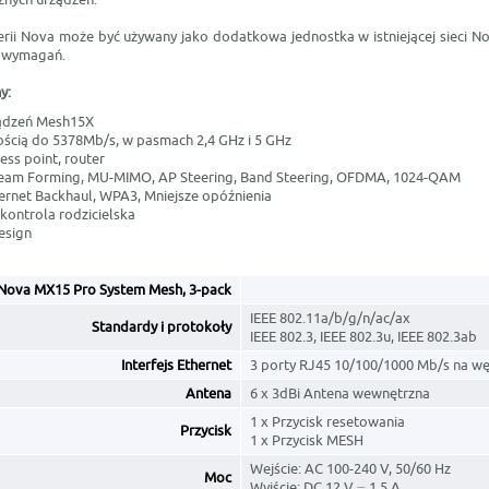
erii Nova może być używany jako dodatkowa jednostka w istniejącej sieci N
h wymagań.
y:
ządzeń Mesh15X
ością do 5378Mb/s, w pasmach 2,4 GHz i 5 GHz
cess point, router
Beam Forming, MU-MIMO, AP Steering, Band Steering, OFDMA, 1024-QAM
hernet Backhaul, WPA3, Mniejsze opóźnienia
, kontrola rodzicielska
esign
Nova MX15 Pro System Mesh, 3-pack
IEEE 802.11a/b/g/n/ac/ax
Standardy i protokoły
IEEE 802.3, IEEE 802.3u, IEEE 802.3ab
Interfejs Ethernet
3 porty RJ45 10/100/1000 Mb/s na wę
Antena
6 x 3dBi Antena wewnętrzna
1 x Przycisk resetowania
Przycisk
1 x Przycisk MESH
Wejście: AC 100-240 V, 50/60 Hz
Moc
Wyjście: DC 12 V ⎓ 1,5 A