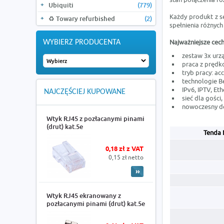
Ubiquiti
(779)
Każdy produkt z s
♻️ Towary refurbished
(2)
spełnienia różnyc
Najważniejsze cech
WYBIERZ PRODUCENTA
zestaw 3x ur
praca z prędk
tryb pracy: ac
technologie 
IPv6, IPTV, Et
NAJCZĘŚCIEJ KUPOWANE
sieć dla gości
nowoczesny d
Wtyk RJ45 z pozłacanymi pinami
(drut) kat.5e
Tenda 
0,18 zł z VAT
0,15 zł netto
Wtyk RJ45 ekranowany z
pozłacanymi pinami (drut) kat.5e