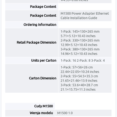
Package Content
M1500 Power Adapter Ethernet
Package Content
Cable Installation Guide
Ordering Information
1-Pack: 145×130×265 mm
5.71×5.12×10.43 inches
2-Pack: 330×130×265 mm
Retail Package Dimension
12.99×5.12×10.43 inches
3-Pack: 380×130×265 mm
14.96×5.12×10.43 inches
Units per Carton
1-Pack: 16 2-Pack: 8 3-Pack: 4
1-Pack: 57×56×26 cm
22.44×22.05×10.24 inches
2-Pack: 55×54.5×35.3 cm
Carton Dimension
21.65×21.46×13.9 inches
3-Pack: 53.6×40×28.7 cm
21.1×15.75×11.3 inches
Cudy M1500
Wersja modelu
M1500 1.0