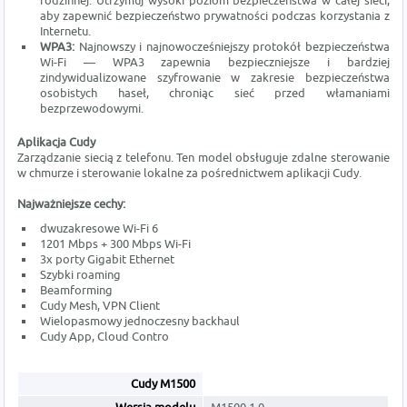
rodzinnej. Utrzymuj wysoki poziom bezpieczeństwa w całej sieci,
aby zapewnić bezpieczeństwo prywatności podczas korzystania z
Internetu.
WPA3:
Najnowszy i najnowocześniejszy protokół bezpieczeństwa
Wi-Fi — WPA3 zapewnia bezpieczniejsze i bardziej
zindywidualizowane szyfrowanie w zakresie bezpieczeństwa
osobistych haseł, chroniąc sieć przed włamaniami
bezprzewodowymi.
Aplikacja Cudy
Zarządzanie siecią z telefonu. Ten model obsługuje zdalne sterowanie
w chmurze i sterowanie lokalne za pośrednictwem aplikacji Cudy.
Najważniejsze cechy:
dwuzakresowe Wi-Fi 6
1201 Mbps + 300 Mbps Wi-Fi
3x porty Gigabit Ethernet
Szybki roaming
Beamforming
Cudy Mesh, VPN Client
Wielopasmowy jednoczesny backhaul
Cudy App, Cloud Contro
Cudy M1500