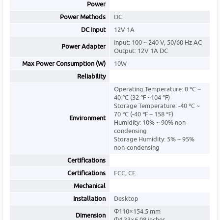
Power
Power Methods
DC
DC Input
12V 1A
Input: 100 ~ 240 V, 50/60 Hz AC
Power Adapter
Output: 12V 1A DC
Max Power Consumption (W)
10W
Reliability
Operating Temperature: 0 ℃ ~
40 ℃ (32 ℉ ~104 ℉)
Storage Temperature: -40 ℃ ~
70 ℃ (-40 ℉ ~ 158 ℉)
Environment
Humidity: 10% ~ 90% non-
condensing
Storage Humidity: 5% ~ 95%
non-condensing
Certifications
Certifications
FCC, CE
Mechanical
Installation
Desktop
Φ110×154.5 mm
Dimension
Φ4.33×6.08 inches