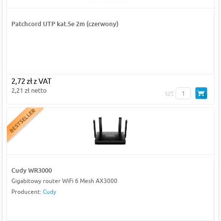
Patchcord UTP kat.5e 2m (czerwony)
2,72 zł z VAT
2,21 zł netto
szt
Cudy WR3000
Gigabitowy router WiFi 6 Mesh AX3000
Producent:
Cudy