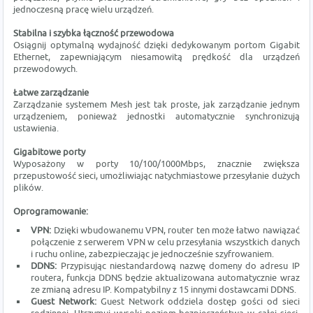
jednoczesną pracę wielu urządzeń.
Stabilna i szybka łączność przewodowa
Osiągnij optymalną wydajność dzięki dedykowanym portom Gigabit
Ethernet, zapewniającym niesamowitą prędkość dla urządzeń
przewodowych.
Łatwe zarządzanie
Zarządzanie systemem Mesh jest tak proste, jak zarządzanie jednym
urządzeniem, ponieważ jednostki automatycznie synchronizują
ustawienia.
Gigabitowe porty
Wyposażony w porty 10/100/1000Mbps, znacznie zwiększa
przepustowość sieci, umożliwiając natychmiastowe przesyłanie dużych
plików.
Oprogramowanie:
VPN:
Dzięki wbudowanemu VPN, router ten może łatwo nawiązać
połączenie z serwerem VPN w celu przesyłania wszystkich danych
i ruchu online, zabezpieczając je jednocześnie szyfrowaniem.
DDNS:
Przypisując niestandardową nazwę domeny do adresu IP
routera, funkcja DDNS będzie aktualizowana automatycznie wraz
ze zmianą adresu IP. Kompatybilny z 15 innymi dostawcami DDNS.
Guest Network:
Guest Network oddziela dostęp gości od sieci