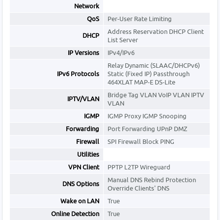
Network
QoS
Per-User Rate Limiting
Address Reservation DHCP Client
DHCP
List Server
IP Versions
IPv4/IPv6
Relay Dynamic (SLAAC/DHCPv6)
IPv6 Protocols
Static (Fixed IP) Passthrough
464XLAT MAP-E DS-Lite
Bridge Tag VLAN VoIP VLAN IPTV
IPTV/VLAN
VLAN
IGMP
IGMP Proxy IGMP Snooping
Forwarding
Port Forwarding UPnP DMZ
Firewall
SPI Firewall Block PING
Utilities
VPN Client
PPTP L2TP Wireguard
Manual DNS Rebind Protection
DNS Options
Override Clients' DNS
Wake on LAN
True
Online Detection
True