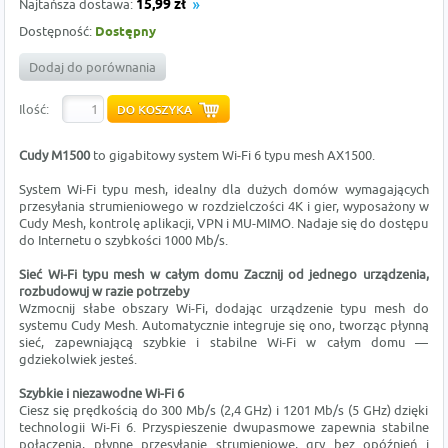
Najtańsza dostawa:
15,99 zł
Dostępność:
Dostępny
Dodaj do porównania
Ilość:
Cudy M1500
to gigabitowy system Wi-Fi 6 typu mesh AX1500.
System Wi-Fi typu mesh, idealny dla dużych domów wymagających
przesyłania strumieniowego w rozdzielczości 4K i gier, wyposażony w
Cudy Mesh, kontrolę aplikacji, VPN i MU-MIMO. Nadaje się do dostępu
do Internetu o szybkości 1000 Mb/s.
Sieć Wi-Fi typu mesh w całym domu Zacznij od jednego urządzenia,
rozbudowuj w razie potrzeby
Wzmocnij słabe obszary Wi-Fi, dodając urządzenie typu mesh do
systemu Cudy Mesh. Automatycznie integruje się ono, tworząc płynną
sieć, zapewniającą szybkie i stabilne Wi-Fi w całym domu —
gdziekolwiek jesteś.
Szybkie i niezawodne Wi-Fi 6
Ciesz się prędkością do 300 Mb/s (2,4 GHz) i 1201 Mb/s (5 GHz) dzięki
technologii Wi-Fi 6. Przyspieszenie dwupasmowe zapewnia stabilne
połączenia, płynne przesyłanie strumieniowe, gry bez opóźnień i