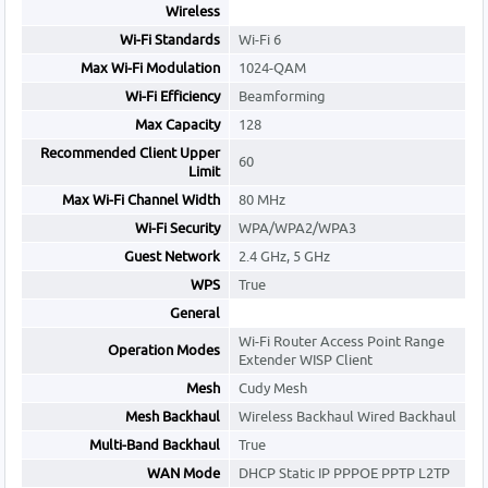
Wireless
Wi-Fi Standards
Wi-Fi 6
Max Wi-Fi Modulation
1024-QAM
Wi-Fi Efficiency
Beamforming
Max Capacity
128
Recommended Client Upper
60
Limit
Max Wi-Fi Channel Width
80 MHz
Wi-Fi Security
WPA/WPA2/WPA3
Guest Network
2.4 GHz, 5 GHz
WPS
True
General
Wi-Fi Router Access Point Range
Operation Modes
Extender WISP Client
Mesh
Cudy Mesh
Mesh Backhaul
Wireless Backhaul Wired Backhaul
Multi-Band Backhaul
True
WAN Mode
DHCP Static IP PPPOE PPTP L2TP