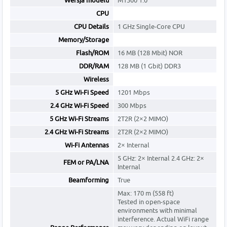
Wersja modelu
M1500 1.0
CPU
CPU Details
1 GHz Single-Core CPU
Memory/Storage
Flash/ROM
16 MB (128 Mbit) NOR
DDR/RAM
128 MB (1 Gbit) DDR3
Wireless
5 GHz Wi-Fi Speed
1201 Mbps
2.4 GHz Wi-Fi Speed
300 Mbps
5 GHz Wi-Fi Streams
2T2R (2×2 MIMO)
2.4 GHz Wi-Fi Streams
2T2R (2×2 MIMO)
Wi-Fi Antennas
2× Internal
5 GHz: 2× Internal 2.4 GHz: 2×
FEM or PA/LNA
Internal
Beamforming
True
Max: 170 m (558 ft)
Tested in open-space
environments with minimal
interference. Actual WiFi range