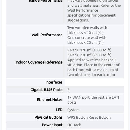
Range Performance
may vary depending on layout
and wall materials. Refer to the
Wall Performance
specifications for placement
suggestions.
Two wooden walls with
thickness < 10 cm (4'')
Wall Performance
One concrete wall with
thickness < 20 cm (7'')
2 Pack: 170 m² (1800 sq ft)
3 Pack: 230 m² (2500 sq ft)
Applied to wireless backhaul
Indoor Coverage Reference
situation. Place in the center of
each floor, with a maximum of
two obstacles to each room.
Interfaces
Gigabit RJ45 Ports
3
1× WAN port, the rest are LAN
Ethernet Notes
ports
LED
System
Physical Buttons
WPS Button Reset Button
Power Input
DC Jack