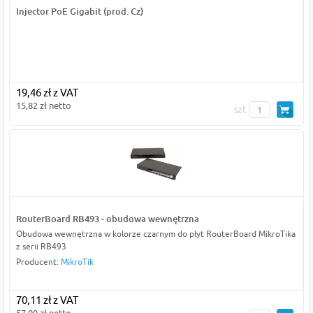
Injector PoE Gigabit (prod. Cz)
19,46 zł z VAT
15,82 zł netto
szt
RouterBoard RB493 - obudowa wewnętrzna
Obudowa wewnętrzna w kolorze czarnym do płyt RouterBoard MikroTika
z serii RB493
Producent:
MikroTik
70,11 zł z VAT