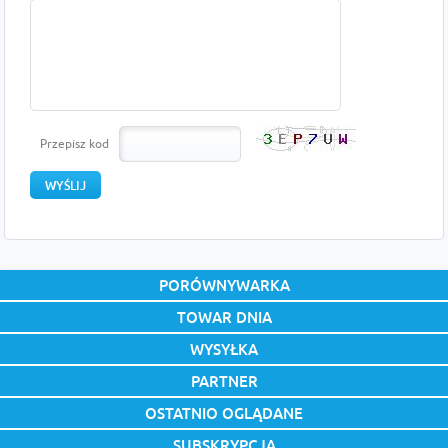
Przepisz kod
PORÓWNYWARKA
TOWAR DNIA
WYSYŁKA
PARTNER
OSTATNIO OGLĄDANE
SUBSKRYPCJA