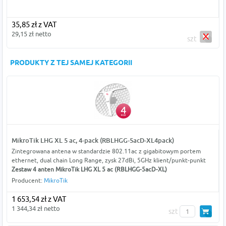
35,85 zł z VAT
29,15 zł netto
szt
PRODUKTY Z TEJ SAMEJ KATEGORII
MikroTik LHG XL 5 ac, 4-pack (RBLHGG-5acD-XL4pack)
Zintegrowana antena w standardzie 802.11ac z gigabitowym portem
ethernet, dual chain Long Range, zysk 27dBi, 5GHz klient/punkt-punkt
Zestaw 4 anten MikroTik LHG XL 5 ac (RBLHGG-5acD-XL)
Producent:
MikroTik
1 653,54 zł z VAT
1 344,34 zł netto
szt