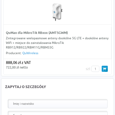
QuMax dla MikroTik RBxxx (AMT5GWM)
Zintegrowane wielopasmowe anteny dookólne 5G LTE + dookólne anteny
WiFi + miejsce do zainstalowania MikroTik
RB912/RB922/RBM11G/RBM33G
Producent:
QuWireless
888,06 zł z VAT
722,00 zł netto
szt
ZAPYTAJ O SZCZEGÓŁY