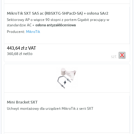
MikroTik SXT SA5 ac (RBSXTG-5HPacD-SA) + osłona SAr2
Sektorowy AP o wiązce 90 stopni z portem Gigabit pracujący w
standardzie AC +
osłona antyzakłóceniowa
Producent:
MikroTik
443,64 zł z VAT
360,68 zł netto
szt
Mini Bracket SXT
Uchwyt montażowy dla urządzeń MikroTik z serii SXT