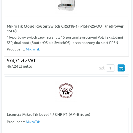
MikroTik Cloud Router Switch CRS318-1Fi-15Fr-2S-OUT (netPower
15FR)
16-portowy switch zewnętrzny z 15 portami zwrotnymi PoE i 2x slotami
SFP, dual boot (RouterOS lub SwitchOS), przeznaczony do sieci GPEN
Producent:
MikroTik
574,71 zł z VAT
467,24 zł netto
szt
Licencja MikroTik Level 4 / CHR P1 (AP+Bridge)
Producent:
MikroTik