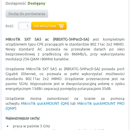
Dostępność:
Dostępny
Dodaj do porównania
Ilość:
MikroTik SXT SA5 ac (RBSXTG-5HPacD-SA)
jest kompletnym
urządzeniem typu CPE pracującym w standardzie 802.11ac 2x2 MIMO.
Nowy standard AC pozwala na przesyłanie danych po sieci
bezprzewodowej z prędkością do 866Mb/s, przy wykorzystaniu
modulacji 256-QAM i 80MHz kanałów.
Urządzenie MikroTik SXT SA5 ac (RBSXTG-5HPacD-SA) posiada port
Gigabit Ethernet, co pozwala w pełni wykorzystać możliwości
standardu 802.11ac 2x2 MIMO. Urządzenie przeznaczone jest na
pasmo 5GHz. Wyposażone jest w dwupolaryzacyjną antenę o zysku
energetycznym 13dBi i separacji pomiędzy polaryzacjami 35dB.
Urządzenie można zamontować na ścianie za pomocą
uchwytu
MikroTik quickMOUNT (QM)
lub
MikroTik quickMOUNT PRO
(QMP)
.
Najważniejsze cechy:
praca w paśmie 5 GHz