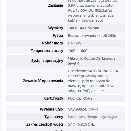
W komplecie zasilacz 24V DC
Zasilanie
0,8A oraz pasywny adapter
PoE 15-60V DC, 802.3af/at
wspierane (tryb B. wymaga
kabla krosowanego)
Wymiary
140 x 140 x 56 mm
Waga
Bez opakowania i kabli 265g
Pobór mocy
Do 12W
Temperatura pracy
-30C .. +80C
MikroTik RouterOS, Licencja
System operacyjny
level 4
Urządzenie SXTG-5HPACD-SA
ze zintegrowaną anteną,
Zawartość opakowania
elementy do montażu do
masztu, opaska montażowa,
adapter PoE, zasilacz
Certyfikaty
FCC, CE, ROHS
Wireless Chip
QCA9882-BR4A-R
Typ anteny
Panelowa, dwupolaryzacyjna
Zakres częstotliwości
5,17 - 5,825 GHz