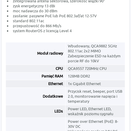
zintegrowana antena sektorowa, szerokość wiązki 90°
zysk energetyczny 13 dBi
moc nadawcza do 30 dBm
zasilanie: pasywne PoE lub PoE 802.3af/at 12-57V
standard 802.11ac
przepustowość do 866 Mb/s
system RouterOS z licencją Level 4
Wbudowany, QCA9882 5GHz
802.11ac 2x2 MIMO
Moduł radiowy
Zabezpieczenie ESD na każdym
porcie RF do 10kV
CPU
QCA9557 720MHz CPU
Pamięć RAM
128MB DDR2
Ethernet
1x Gigabit Ethernet
Przycisk reset, beeper, port USB
Dodatkowe
2.0, monitorowanie napięcia i
temperatury
Power LED, Ethernet LED,
LEDs
wskaźnik poziomu sygnału
Power over Ethernet (PoE): 8-
30V DC