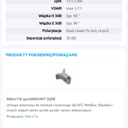
Zysk
13 ± 2 dBi
VSWR
max 1,7:1
Wiązka H 3dB
typ. 90 °
Wiązka E 3dB
typ. 90 °
Polaryzacja
Dual Linear (V-pol, H-pol)
Separacja polaryzacji
35 dB
PRODUKTY POKREWNE/POWIĄZANE
MikroTik quickMOUNT (QM)
Uchwyt antenowy do montażu ściennego dla SXT, NetBox, BaseBox i
innych małych anten punkt-punkt i anten sektorowych
Producent:
MikroTik