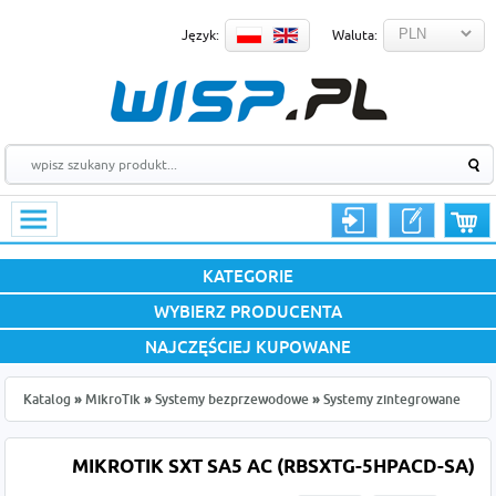
Język:
Waluta:
KATEGORIE
WYBIERZ PRODUCENTA
NAJCZĘŚCIEJ KUPOWANE
Katalog
»
MikroTik
»
Systemy bezprzewodowe
»
Systemy zintegrowane
MIKROTIK SXT SA5 AC (RBSXTG-5HPACD-SA)