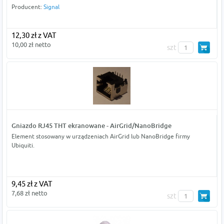
Producent:
Signal
12,30 zł z VAT
10,00 zł netto
szt
Gniazdo RJ45 THT ekranowane - AirGrid/NanoBridge
Element stosowany w urządzeniach AirGrid lub NanoBridge firmy
Ubiquiti.
9,45 zł z VAT
7,68 zł netto
szt