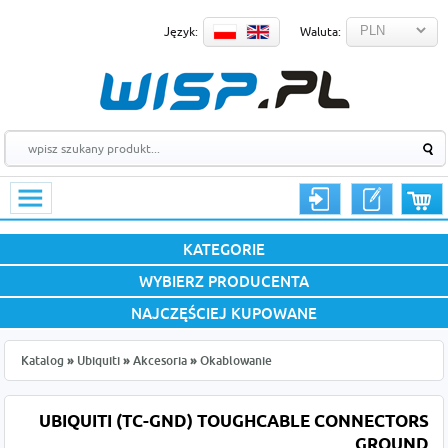
Język:
Waluta:
KATEGORIE
WYBIERZ PRODUCENTA
NAJCZĘŚCIEJ KUPOWANE
Katalog
»
Ubiquiti
»
Akcesoria
»
Okablowanie
UBIQUITI (TC-GND) TOUGHCABLE CONNECTORS
GROUND