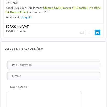
USB-7M)
Kabel USB-C o dł. 7m łączący
Ubiquiti UniFi Protect G4 DoorBell Pro (UVC-
G4-Doorbell-Pro)
ze źródłem PoE
Producent:
Ubiquiti
192,90 zł z VAT
156,83 zł netto
szt
ZAPYTAJ O SZCZEGÓŁY
Twoje pytanie: