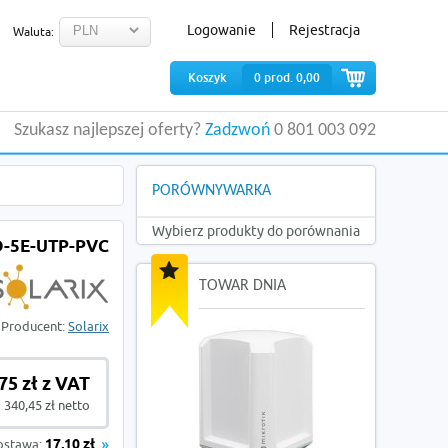
Logowanie
Rejestracja
Waluta:
Koszyk
0
prod.
0,00
Szukasz najlepszej oferty?
Zadzwoń
0 801 003 092
PORÓWNYWARKA
Wybierz produkty do porównania
D-5E-UTP-PVC
TOWAR DNIA
Producent:
Solarix
75 zł z VAT
340,45 zł netto
ostawa:
17,10 zł