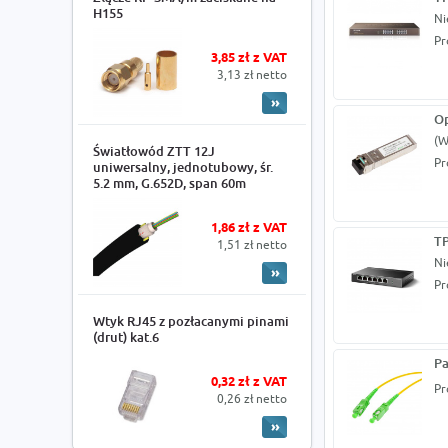
H155
Ni
Pr
3,85 zł z VAT
3,13 zł netto
Op
(W
Światłowód ZTT 12J
Pr
uniwersalny, jednotubowy, śr.
5.2 mm, G.652D, span 60m
1,86 zł z VAT
TP
1,51 zł netto
Ni
Pr
Wtyk RJ45 z pozłacanymi pinami
(drut) kat.6
Pa
0,32 zł z VAT
Pr
0,26 zł netto