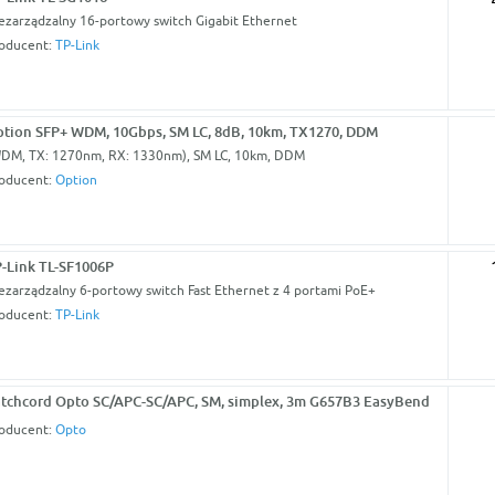
ezarządzalny 16-portowy switch Gigabit Ethernet
oducent:
TP-Link
tion SFP+ WDM, 10Gbps, SM LC, 8dB, 10km, TX1270, DDM
DM, TX: 1270nm, RX: 1330nm), SM LC, 10km, DDM
oducent:
Option
-Link TL-SF1006P
ezarządzalny 6-portowy switch Fast Ethernet z 4 portami PoE+
oducent:
TP-Link
tchcord Opto SC/APC-SC/APC, SM, simplex, 3m G657B3 EasyBend
oducent:
Opto