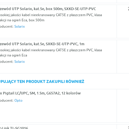
zewód UTP Solarix, kat.5e, box 500m, SXKD-5E-UTP-PVC
sokiej jakości kabel nieekranowany CAT5E z płaszczem PVC, klasa
akcji na ogień Eca, box 500m
oducent:
Solarix
zewód UTP Solarix, kat.5e, SXKD-5E-UTP-PVC, 1m
sokiej jakości kabel nieekranowany CAT5E z płaszczem PVC, klasa
akcji na ogień Eca
oducent:
Solarix
KUPUJĄCY TEN PRODUKT ZAKUPILI RÓWNIEŻ
x Pigtail LC/UPC, SM, 1.5m, G657A2, 12 kolorów
oducent:
Opto
-Link TL-SG1016