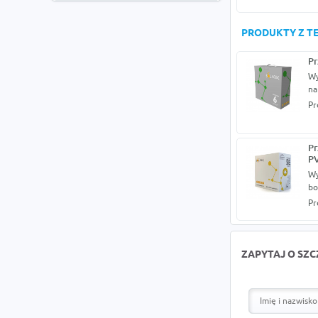
PRODUKTY Z TE
Pr
Wy
na
Pr
Pr
P
Wy
bo
Pr
ZAPYTAJ O SZ