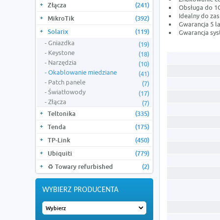
Złącza
(241)
Obsługa do 1
Idealny do za
MikroTik
(392)
Gwarancja 5 la
Solarix
(119)
Gwarancja sys
Gniazdka
(19)
Keystone
(18)
Narzędzia
(10)
Okablowanie miedziane
(41)
Patch panele
(7)
Światłowody
(17)
Złącza
(7)
Teltonika
(335)
Tenda
(175)
TP-Link
(450)
Ubiquiti
(779)
♻️ Towary refurbished
(2)
WYBIERZ PRODUCENTA