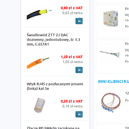
0,80 zł z VAT
Pr
0,65 zł netto
Wy
re
Pr
Światłowód ZTT 2J DAC
doziemny, jednotubowy, śr. 5.3
Pr
mm, G.657A1
Wy
re
1,29 zł z VAT
Pr
1,05 zł netto
INNI KLIENCI 
Wtyk RJ45 z pozłacanymi pinami
(linka) kat.5e
12
Pr
0,20 zł z VAT
0,16 zł netto
Złącze RP-SMA/m zaciskane na
TP