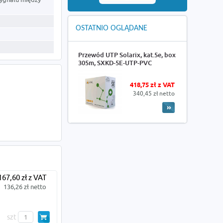
OSTATNIO OGLĄDANE
Przewód UTP Solarix, kat.5e, box
305m, SXKD-5E-UTP-PVC
418,75 zł z VAT
340,45 zł netto
167,60 zł z VAT
136,26 zł netto
szt