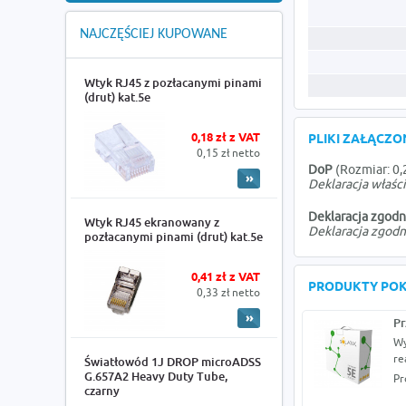
NAJCZĘŚCIEJ KUPOWANE
Wtyk RJ45 z pozłacanymi pinami
(drut) kat.5e
0,18 zł z VAT
PLIKI ZAŁĄCZ
0,15 zł netto
DoP
(Rozmiar: 0
Deklaracja właś
Deklaracja zgodn
Wtyk RJ45 ekranowany z
Deklaracja zgodn
pozłacanymi pinami (drut) kat.5e
0,41 zł z VAT
PRODUKTY PO
0,33 zł netto
Pr
Wy
re
Światłowód 1J DROP microADSS
G.657A2 Heavy Duty Tube,
Pr
czarny