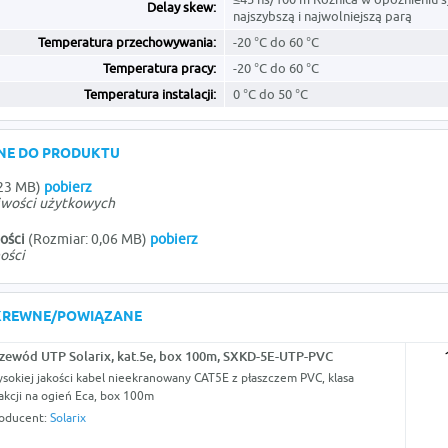
Delay skew:
najszybszą i najwolniejszą parą
Temperatura przechowywania:
-20 °C do 60 °C
Temperatura pracy:
-20 °C do 60 °C
Temperatura instalacji:
0 °C do 50 °C
ONE DO PRODUKTU
,23 MB)
pobierz
ciwości użytkowych
ości
(Rozmiar: 0,06 MB)
pobierz
ości
KREWNE/POWIĄZANE
zewód UTP Solarix, kat.5e, box 100m, SXKD-5E-UTP-PVC
sokiej jakości kabel nieekranowany CAT5E z płaszczem PVC, klasa
akcji na ogień Eca, box 100m
oducent:
Solarix