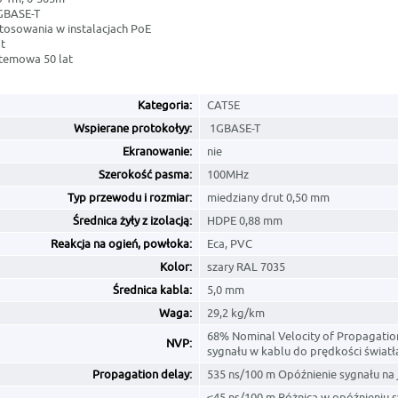
GBASE-T
stosowania w instalacjach PoE
t
temowa 50 lat
Kategoria:
CAT5E
Wspierane protokołyy:
1GBASE-T
Ekranowanie:
nie
Szerokość pasma:
100MHz
Typ przewodu i rozmiar:
miedziany drut 0,50 mm
Średnica żyły z izolacją:
HDPE 0,88 mm
Reakcja na ogień, powłoka:
Eca, PVC
Kolor:
szary RAL 7035
Średnica kabla:
5,0 mm
Waga:
29,2 kg/km
68% Nominal Velocity of Propagatio
NVP:
sygnału w kablu do prędkości świat
Propagation delay:
535 ns/100 m Opóźnienie sygnału na 
≤45 ns/100 m Różnica w opóźnieniu 