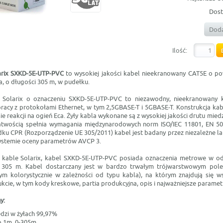
Dost
Doda
Ilość:
rix SXKD-5E-UTP-PVC
to wysokiej jakości kabel nieekranowany CAT5E o po
ca, o długości 305 m, w pudełku.
ny Solarix o oznaczeniu SXKD-5E-UTP-PVC to niezawodny, nieekranowany k
racy z protokołami Ethernet, w tym 2,5GBASE-T i 5GBASE-T. Konstrukcja kabl
ie reakcji na ogień Eca. Żyły kabla wykonane są z wysokiej jakości drutu mied
łatwością spełnia wymagania międzynarodowych norm ISO/IEC 11801, EN 50
dku CPR (Rozporządzenie UE 305/2011) kabel jest badany przez niezależne 
temie oceny parametrów AVCP 3.
e kable Solarix, kabel SXKD-5E-UTP-PVC posiada oznaczenia metrowe w o
 305 m. Kabel dostarczany jest w bardzo trwałym trójwarstwowym pol
m kolorystycznie w zależności od typu kabla), na którym znajdują się w
kcie, w tym kody kreskowe, partia produkcyjna, opis i najważniejsze parametr
y:
dzi w żyłach 99,97%
o 1m, 0-305m