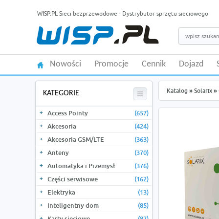
WISP.PL Sieci bezprzewodowe - Dystrybutor sprzętu sieciowego
Nowości
Promocje
Cennik
Dojazd
Katalog
»
Solarix
»
KATEGORIE
Access Pointy
(657)
Akcesoria
(424)
Akcesoria GSM/LTE
(363)
Anteny
(370)
Automatyka i Przemysł
(376)
Części serwisowe
(162)
Elektryka
(13)
Inteligentny dom
(85)
Karty sieciowe
(82)