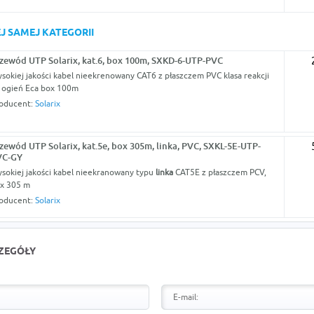
J SAMEJ KATEGORII
zewód UTP Solarix, kat.6, box 100m, SXKD-6-UTP-PVC
sokiej jakości kabel nieekrenowany CAT6 z płaszczem PVC klasa reakcji
 ogień Eca box 100m
oducent:
Solarix
zewód UTP Solarix, kat.5e, box 305m, linka, PVC, SXKL-5E-UTP-
VC-GY
sokiej jakości kabel nieekranowany typu
linka
CAT5E z płaszczem PCV,
x 305 m
oducent:
Solarix
CZEGÓŁY