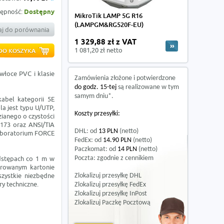
ępność:
Dostępny
MikroTik LAMP 5G R16
(LAMPGM&RG520F-EU)
j do porównania
1 329,88 zł z VAT
1 081,20 zł netto
włoce PVC i klasie
Zamówienia złożone i potwierdzone
do godz. 15-tej
są realizowane w tym
samym dniu*.
abel kategorii 5E
a jest typu U/UTP,
Koszty przesyłki:
zianego o czystości
173 oraz ANSI/TIA
DHL: od
13 PLN
(netto)
laboratorium FORCE
FedEx: od
14.90 PLN
(netto)
Paczkomat: od
14 PLN
(netto)
dstępach co 1 m w
Poczta: zgodnie z cennikiem
erowanym kartonie
szystkie niezbędne
Zlokalizuj przesyłkę DHL
y techniczne.
Zlokalizuj przesyłkę FedEx
Zlokalizuj przesyłkę InPost
Zlokalizuj Paczkę Pocztową