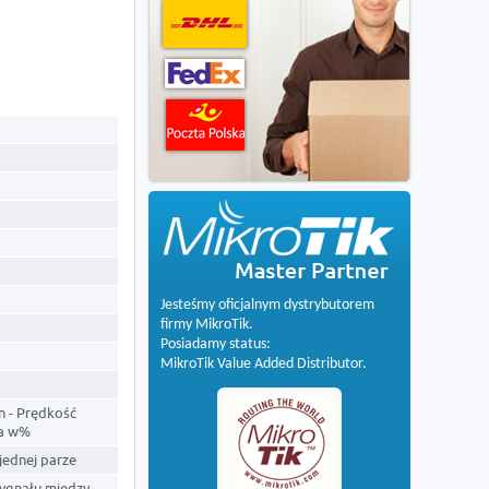
Jesteśmy oficjalnym dystrybutorem
firmy MikroTik.
Posiadamy status:
MikroTik Value Added Distributor.
n - Prędkość
ła w%
jednej parze
sygnału między