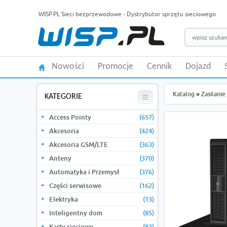
WISP.PL Sieci bezprzewodowe - Dystrybutor sprzętu sieciowego
Nowości
Promocje
Cennik
Dojazd
Katalog
»
Zasilanie
KATEGORIE
Access Pointy
(657)
Akcesoria
(424)
Akcesoria GSM/LTE
(363)
Anteny
(370)
Automatyka i Przemysł
(376)
Części serwisowe
(162)
Elektryka
(13)
Inteligentny dom
(85)
Karty sieciowe
(82)