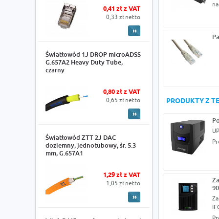
na
0,41 zł z VAT
0,33 zł netto
Pa
Światłowód 1J DROP microADSS
G.657A2 Heavy Duty Tube,
czarny
0,80 zł z VAT
0,65 zł netto
PRODUKTY Z TE
Po
UP
Światłowód ZTT 2J DAC
Pr
doziemny, jednotubowy, śr. 5.3
mm, G.657A1
1,29 zł z VAT
Za
1,05 zł netto
90
Za
IE
Pr