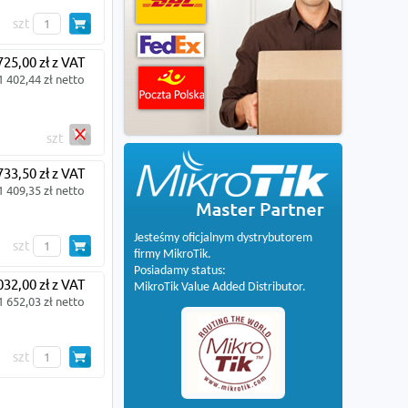
szt
725,00 zł z VAT
1 402,44 zł netto
szt
733,50 zł z VAT
1 409,35 zł netto
Jesteśmy oficjalnym dystrybutorem
szt
firmy MikroTik.
Posiadamy status:
032,00 zł z VAT
MikroTik Value Added Distributor.
1 652,03 zł netto
szt