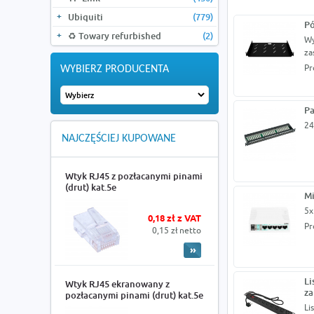
Ubiquiti
(779)
Pó
♻️ Towary refurbished
(2)
Wy
za
Pr
WYBIERZ PRODUCENTA
Pa
24
NAJCZĘŚCIEJ KUPOWANE
Wtyk RJ45 z pozłacanymi pinami
(drut) kat.5e
Mi
5x
0,18 zł z VAT
Pr
0,15 zł netto
Li
Wtyk RJ45 ekranowany z
za
pozłacanymi pinami (drut) kat.5e
Li