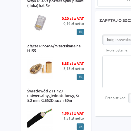
Wtyk RJ45 z pozłacanymi pinami
(linka) kat.5e
0,20 zł z VAT
ZAPYTAJ O SZ
0,16 zł netto
Złącze RP-SMA/m zaciskane na
Twoje pytanie:
H155
3,85 zł z VAT
3,13 zł netto
Światłowód ZTT 12J
uniwersalny, jednotubowy, śr.
Przepisz kod
5.2 mm, G.652D, span 60m
1,86 zł z VAT
1,51 zł netto