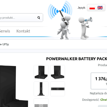
Język:
Serwis
Kontakt
»
UPSy
POWERWALKER BATTERY PACK
Produ
1 376,
1
Najtańsza d
Dostępność:
Chwi