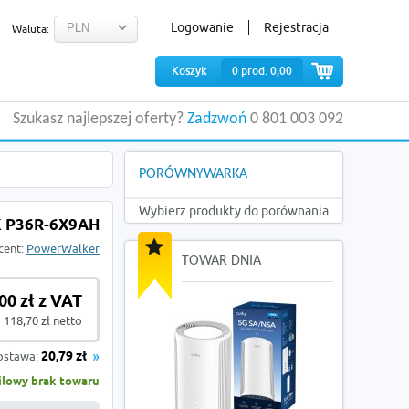
Logowanie
Rejestracja
Waluta:
Koszyk
0
prod.
0,00
Szukasz najlepszej oferty?
Zadzwoń
0 801 003 092
PORÓWNYWARKA
Wybierz produkty do porównania
 P36R-6X9AH
cent:
PowerWalker
TOWAR DNIA
00 zł z VAT
 118,70 zł netto
ostawa:
20,79 zł
lowy brak towaru