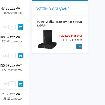
47,85 zł z VAT
OSTATNIO OGLĄDANE
38,90 zł netto
PowerWalker Battery Pack P36R-
6x9Ah
szt
1 376,00 zł z VAT
148,84 zł z VAT
1 118,70 zł netto
121,01 zł netto
szt
150,98 zł z VAT
122,75 zł netto
szt
71,65 zł z VAT
58,25 zł netto