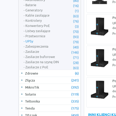
(80)
Pr
Baterie
(16)
Generatory
(1)
Kable zasilające
(63)
Po
Kontrolery
(76)
UP
Konwertery PoE
(3)
do
Listwy zasilające
(70)
Pr
Przetwornice
(93)
UPSy
(79)
Zabezpieczenia
(40)
Po
Zasilacze
(146)
UP
Zasilacze buforowe
(71)
do
Zasilacze na szynę DIN
(28)
Pr
Zasilacze z PoE
(63)
Zdrowie
(6)
Złącza
(241)
Po
UP
MikroTik
(392)
do
Solarix
(119)
Pr
Teltonika
(335)
Tenda
(175)
INNI KLIENCI 
TP-Link
(450)