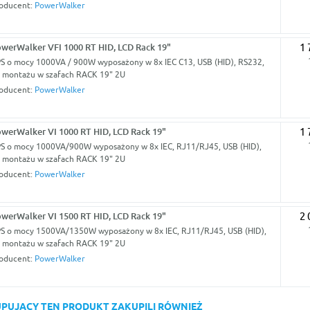
oducent:
PowerWalker
werWalker VFI 1000 RT HID, LCD Rack 19"
1 
S o mocy 1000VA / 900W wyposażony w 8x IEC C13, USB (HID), RS232,
 montażu w szafach RACK 19" 2U
oducent:
PowerWalker
werWalker VI 1000 RT HID, LCD Rack 19"
1 
S o mocy 1000VA/900W wyposażony w 8x IEC, RJ11/RJ45, USB (HID),
 montażu w szafach RACK 19" 2U
oducent:
PowerWalker
werWalker VI 1500 RT HID, LCD Rack 19"
2 
S o mocy 1500VA/1350W wyposażony w 8x IEC, RJ11/RJ45, USB (HID),
 montażu w szafach RACK 19" 2U
oducent:
PowerWalker
KUPUJĄCY TEN PRODUKT ZAKUPILI RÓWNIEŻ