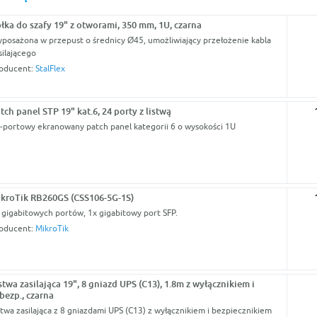
łka do szafy 19" z otworami, 350 mm, 1U, czarna
posażona w przepust o średnicy Ø45, umożliwiający przełożenie kabla
silającego
oducent:
StalFlex
tch panel STP 19" kat.6, 24 porty z listwą
-portowy ekranowany patch panel kategorii 6 o wysokości 1U
kroTik RB260GS (CSS106-5G-1S)
 gigabitowych portów, 1x gigabitowy port SFP.
oducent:
MikroTik
stwa zasilająca 19", 8 gniazd UPS (C13), 1.8m z wyłącznikiem i
bezp., czarna
stwa zasilająca z 8 gniazdami UPS (C13) z wyłącznikiem i bezpiecznikiem