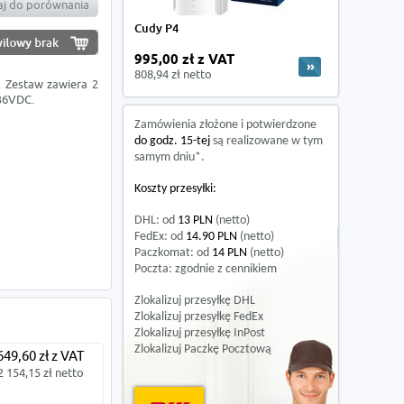
j do porównania
Cudy P4
995,00 zł z VAT
808,94 zł netto
. Zestaw zawiera 2
 36VDC.
Zamówienia złożone i potwierdzone
do godz. 15-tej
są realizowane w tym
samym dniu*.
Koszty przesyłki:
DHL: od
13 PLN
(netto)
FedEx: od
14.90 PLN
(netto)
Paczkomat: od
14 PLN
(netto)
Poczta: zgodnie z cennikiem
Zlokalizuj przesyłkę DHL
Zlokalizuj przesyłkę FedEx
Zlokalizuj przesyłkę InPost
Zlokalizuj Paczkę Pocztową
649,60 zł z VAT
2 154,15 zł netto