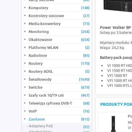
Komputery
(148)
Kontrolery sieciowe
(27)
Media konwertery
(73)
Power Walker BP
Monitoring
(268)
listwy po 3 bater
Okablowanie
(654)
Wymiary modułu: 8
Platformy WLAN
(2)
Waga: 24,2 kg.
Radiolinie
(85)
Battery pack pasu
Routery
(170)
VI 1000 RT HI
VI 1500 RT HI
Routery ADSL
(5)
VFI 1000 RT
Światłowody
(1690)
VFI 1000 RT H
VFI 1000 RTS 
Switche
(679)
Szafy rack 10/19 cali
(467)
Telewizja cyfrowa DVB-T
(68)
PRODUKTY PO
VoIP
(76)
Po
Zasilanie
(815)
Mo
Adaptery PoE
(83)
VI
Akumulatory