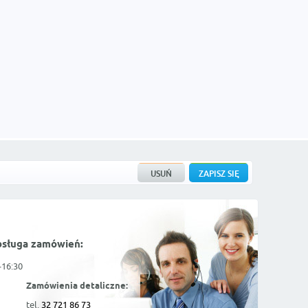
bsługa zamówień:
-16:30
Zamówienia detaliczne:
tel.
32 721 86 73