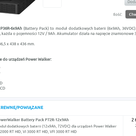
Doda
Ilość:
 P36R-6x9Ah
(Battery Pack) to moduł dodatkowych baterii (6x9Ah, 36VDC)
ie, każda o pojemności 12V / 9Ah. Akumulator działa na napięcie znamionowe
6,5 x 438 x 436 mm.
je do urządzeń Power Walker:
D
D
ID
LCD
KREWNE/POWIĄZANE
werWalker Battery Pack P72R-12x9Ah
2 
duł dodatkowych baterii (12x9Ah, 72VDC) dla urządzeń Power Walker
 2000 RT HID, VI 3000 RT HID, VFI 3000 RT HID