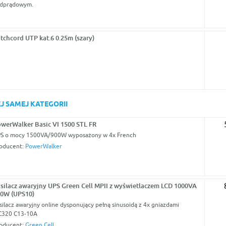
dprądowym.
tchcord UTP kat.6 0.25m (szary)
J SAMEJ KATEGORII
werWalker Basic VI 1500 STL FR
S o mocy 1500VA/900W wyposażony w 4x French
oducent:
PowerWalker
silacz awaryjny UPS Green Cell MPII z wyświetlaczem LCD 1000VA
0W (UPS10)
silacz awaryjny online dysponujący pełną sinusoidą z 4x gniazdami
C320 C13-10A
oducent:
Green Cell