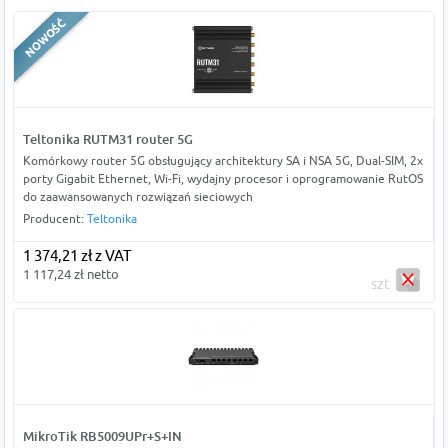
Teltonika RUTM31 router 5G
Komórkowy router 5G obsługujący architektury SA i NSA 5G, Dual-SIM, 2x
porty Gigabit Ethernet, Wi-Fi, wydajny procesor i oprogramowanie RutOS
do zaawansowanych rozwiązań sieciowych
Producent:
Teltonika
1 374,21 zł z VAT
1 117,24 zł netto
szt
MikroTik RB5009UPr+S+IN