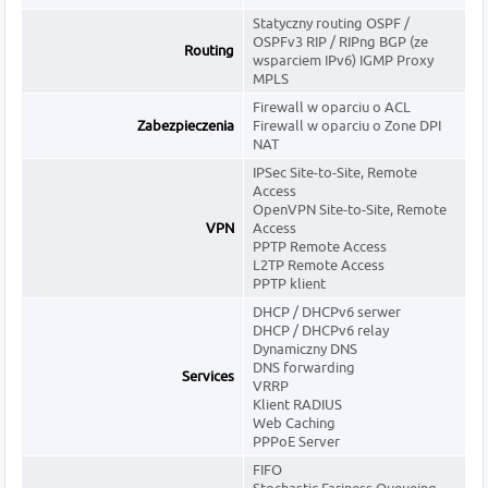
Statyczny routing OSPF /
OSPFv3 RIP / RIPng BGP (ze
Routing
wsparciem IPv6) IGMP Proxy
MPLS
Firewall w oparciu o ACL
Zabezpieczenia
Firewall w oparciu o Zone DPI
NAT
IPSec Site-to-Site, Remote
Access
OpenVPN Site-to-Site, Remote
VPN
Access
PPTP Remote Access
L2TP Remote Access
PPTP klient
DHCP / DHCPv6 serwer
DHCP / DHCPv6 relay
Dynamiczny DNS
DNS forwarding
Services
VRRP
Klient RADIUS
Web Caching
PPPoE Server
FIFO