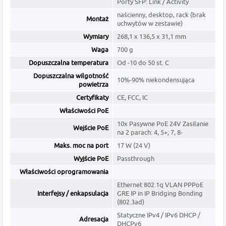
Porty SFP: Link / Activity
naścienny, desktop, rack (brak
Montaż
uchwytów w zestawie)
Wymiary
268,1 x 136,5 x 31,1 mm
Waga
700 g
Dopuszczalna temperatura
Od -10 do 50 st. C
Dopuszczalna wilgotność
10%-90% niekondensująca
powietrza
Certyfikaty
CE, FCC, IC
Właściwości PoE
10x Pasywne PoE 24V Zasilanie
Wejście PoE
na 2 parach: 4, 5+; 7, 8-
Maks. moc na port
17 W (24 V)
Wyjście PoE
Passthrough
Właściwości oprogramowania
Ethernet 802.1q VLAN PPPoE
Interfejsy / enkapsulacja
GRE IP in IP Bridging Bonding
(802.3ad)
Statyczne IPv4 / IPv6 DHCP /
Adresacja
DHCPv6