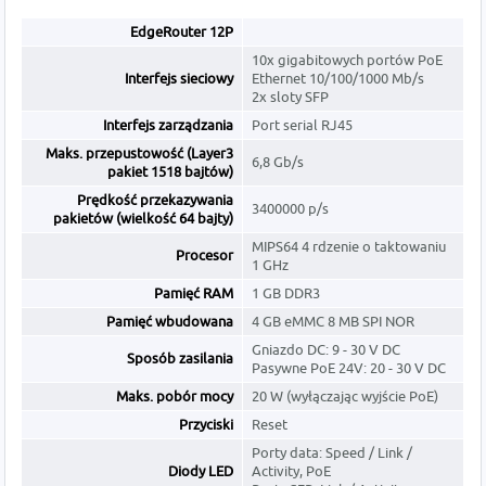
EdgeRouter 12P
10x gigabitowych portów PoE
Interfejs sieciowy
Ethernet 10/100/1000 Mb/s
2x sloty SFP
Interfejs zarządzania
Port serial RJ45
Maks. przepustowość (Layer3
6,8 Gb/s
pakiet 1518 bajtów)
Prędkość przekazywania
3400000 p/s
pakietów (wielkość 64 bajty)
MIPS64 4 rdzenie o taktowaniu
Procesor
1 GHz
Pamięć RAM
1 GB DDR3
Pamięć wbudowana
4 GB eMMC 8 MB SPI NOR
Gniazdo DC: 9 - 30 V DC
Sposób zasilania
Pasywne PoE 24V: 20 - 30 V DC
Maks. pobór mocy
20 W (wyłączając wyjście PoE)
Przyciski
Reset
Porty data: Speed / Link /
Diody LED
Activity, PoE