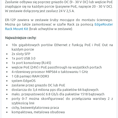
Zasilanie odbywa się poprzez gniazdo DC (9 - 30 V DC) lub wejście PoE
znajdujące się na każdym porcie (pasywne PoE, napięcie 20 - 30 V DC).
W zestawie dołączony jest zasilacz 24 V 2,5 A.
ER-12P zawiera w zestawie śruby mocujące do montażu ściennego.
Można go także zamontować w szafie Rack za pomocą
EdgeRouter
Rack Mount Kit
(brak uchwytów w zestawie).
Najważniejsze cechy:
10x gigabitowych portów Ethernet z funkcją PoE i PoE Out na
każdym porcie
2x sloty SFP
1x port USB 3.0
1x port konsolowy (RJ45)
wejście PoE (24V) i PoE passthrough na wszystkich portach
4-rdzeniowy procesor MIPS64 o taktowaniu 1 GHz
1 GB pamięci RAM DDR3
system EdgeOS
zasilanie przez gniazdo DC lub PoE
dostarcza do 3,4 miliona pps dla pakietów 64-bajtowych.
maks. przepustowość 6.8 Gb/s dla pakietów 1518 bajtowych
porty 0–7 można skonfigurować do przełączania warstwy 2 z
szybkością linii
cichy, bezwentylatorowa praca
kompaktowa, metalowa obudowa