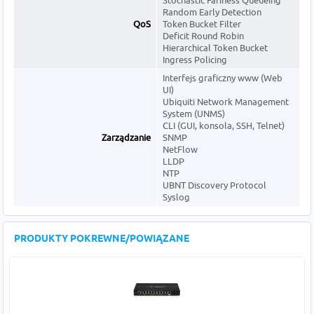
Stochastic Fariness Queueing
Random Early Detection
QoS
Token Bucket Filter
Deficit Round Robin
Hierarchical Token Bucket
Ingress Policing
Interfejs graficzny www (Web
UI)
Ubiquiti Network Management
System (UNMS)
CLI (GUI, konsola, SSH, Telnet)
Zarządzanie
SNMP
NetFlow
LLDP
NTP
UBNT Discovery Protocol
Syslog
PRODUKTY POKREWNE/POWIĄZANE