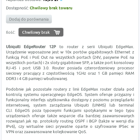
Dostępność:
Chwilowy brak towaru
Dodaj do porównania
Ilość:
Ubiquiti EdgeRouter 12P
to router z serii Ubiquiti EdgeMax.
Urządzenie wyposażone jest w 10x portów gigabitowych Ethernet z
funkcją PoE i PoE Out na wszystkich portach (24V, pasywne PoE na
wszystkich portach) i 2x sloty gigabitowe SFP, a także port konsolowy
RJ-45 i port USB 3.0. Router posiada czterordzeniowy procesor
sieciowy pracujący z częstotliwością 1GHz oraz 1 GB pamięci RAM
DDR3 i 4 GB pamięci wbudowanej.
Podobnie jak pozostałe routery z linii EdgeMax router działa pod
kontrolą systemu operacyjnego EdgeOS. System oferuje przyjazny i
funkcjonalny interfejs użytkownika dostępny z poziomu przeglądarki
internetowej, system zarządzania Ubiquiti (UNMS) lub terminal
CLI. EdgeOS poza typowymi funkcjami spotykanymi w tego typu
urządzeniach oferuje także wsparcie dla bardziej zaawansowanych
rozwiązań jak np. protokoły routing OSPF i BGP (także w wersji dla
IPv6), czy wirtualne sieci prywatne oparte o szyfrowanie IPSec w
VPN oraz zaawansowane kolejkowanie QoS.