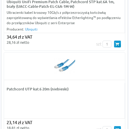
Ubiquiti UniFi Premium Patch Cable, Patchcord STP kat.6A 1m,
biały (UACC-Cable-Patch-EL-C6A-1M-W)
Ultracienki kabel krosowy 10Gb/s z półprzezroczystą końcówką
zaprojektowaną do wyświetlania efektów Etherlighting™ po podłączeniu
do przełączników Ubiquiti z serii Enterprise
Producent:
Ubiquiti
34,64 zł z VAT
28,16 zł netto
szt
Patchcord UTP kat.6 20m (niebieski)
23,14 zł z VAT
18,81 zł netto