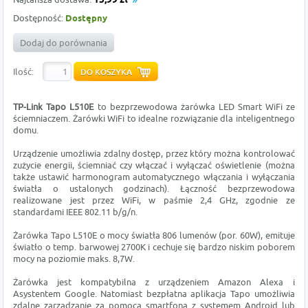
15,99 zł
Dostępność:
Dostępny
Dodaj do porównania
Ilość:
TP-Link
Tapo L510E
to bezprzewodowa żarówka LED Smart WiFi ze
ściemniaczem. Żarówki WiFi to idealne rozwiązanie dla inteligentnego
domu.
Urządzenie umożliwia zdalny dostęp, przez który można kontrolować
zużycie energii, ściemniać czy włączać i wyłączać oświetlenie (można
także ustawić harmonogram automatycznego włączania i wyłączania
światła o ustalonych godzinach). Łączność bezprzewodowa
realizowane jest przez WiFi, w paśmie 2,4 GHz, zgodnie ze
standardami IEEE 802.11 b/g/n.
Żarówka Tapo L510E o mocy światła 806 lumenów (por. 60W), emituje
światło o temp. barwowej 2700K i cechuje się bardzo niskim poborem
mocy na poziomie maks. 8,7W.
Żarówka jest kompatybilna z urządzeniem Amazon Alexa i
Asystentem Google. Natomiast bezpłatna aplikacja Tapo umożliwia
zdalne zarządzanie za pomocą smartfona z systemem Android lub