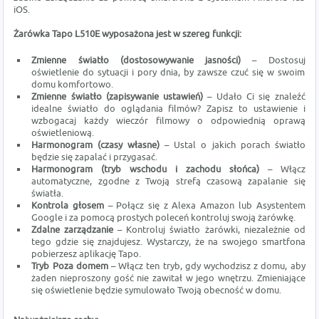
iOS.
Żarówka Tapo L510E wyposażona jest w szereg funkcji:
Zmienne światło (dostosowywanie jasności)
– Dostosuj
oświetlenie do sytuacji i pory dnia, by zawsze czuć się w swoim
domu komfortowo.
Zmienne światło (zapisywanie ustawień)
– Udało Ci się znaleźć
idealne światło do oglądania filmów? Zapisz to ustawienie i
wzbogacaj każdy wieczór filmowy o odpowiednią oprawą
oświetleniową.
Harmonogram (czasy własne)
– Ustal o jakich porach światło
będzie się zapalać i przygasać.
Harmonogram (tryb wschodu i zachodu słońca)
– Włącz
automatyczne, zgodne z Twoją strefą czasową zapalanie się
światła.
Kontrola głosem
– Połącz się z Alexa Amazon lub Asystentem
Google i za pomocą prostych poleceń kontroluj swoją żarówkę.
Zdalne zarządzanie
– Kontroluj światło żarówki, niezależnie od
tego gdzie się znajdujesz. Wystarczy, że na swojego smartfona
pobierzesz aplikację Tapo.
Tryb Poza domem
– Włącz ten tryb, gdy wychodzisz z domu, aby
żaden nieproszony gość nie zawitał w jego wnętrzu. Zmieniające
się oświetlenie będzie symulowało Twoją obecność w domu.