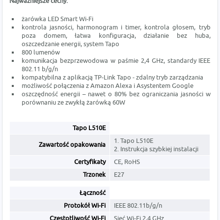
Najważniejsze cechy:
żarówka LED Smart Wi-Fi
kontrola jasności, harmonogram i timer, kontrola głosem, tryb
poza domem, łatwa konfiguracja, działanie bez huba,
oszczedzanie energii, system Tapo
800 lumenów
komunikacja bezprzewodowa w paśmie 2,4 GHz, standardy IEEE
802.11 b/g/n
kompatybilna z aplikacją TP-Link Tapo - zdalny tryb zarządzania
możliwość połączenia z Amazon Alexa i Asystentem Google
oszczędność energii – nawet o 80% bez ograniczania jasności w
porównaniu ze zwykłą żarówką 60W
Tapo L510E
1. Tapo L510E
Zawartość opakowania
2. Instrukcja szybkiej instalacji
Certyfikaty
CE, RoHS
Trzonek
E27
Łączność
Protokół Wi-Fi
IEEE 802.11b/g/n
Częstotliwość Wi-Fi
Sieć Wi-Fi 2,4 GHz