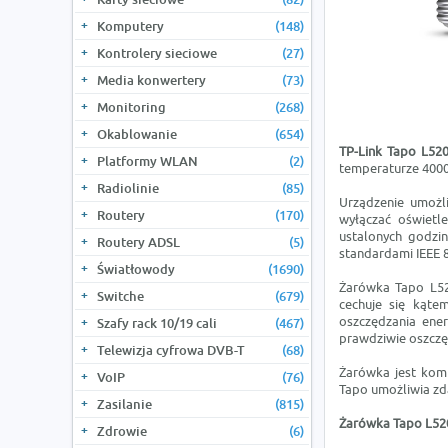
Komputery
(148)
Kontrolery sieciowe
(27)
Media konwertery
(73)
Monitoring
(268)
Okablowanie
(654)
TP-Link
Tapo L52
Platformy WLAN
(2)
temperaturze 4000
Radiolinie
(85)
Urządzenie umożli
Routery
(170)
wyłączać oświetl
ustalonych godzi
Routery ADSL
(5)
standardami IEEE 8
Światłowody
(1690)
Żarówka Tapo L52
Switche
(679)
cechuje się kąte
oszczędzania ene
Szafy rack 10/19 cali
(467)
prawdziwie oszczę
Telewizja cyfrowa DVB-T
(68)
Żarówka jest kom
VoIP
(76)
Tapo umożliwia zd
Zasilanie
(815)
Żarówka Tapo L520
Zdrowie
(6)