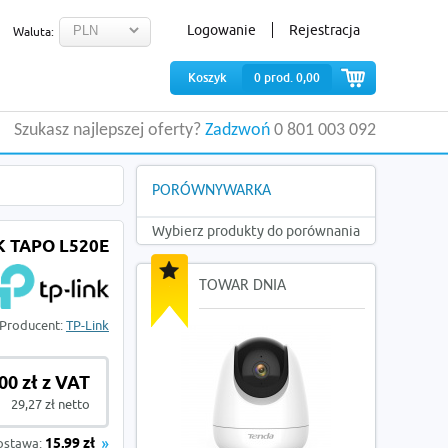
Logowanie
Rejestracja
Waluta:
Koszyk
0
prod.
0,00
Szukasz najlepszej oferty?
Zadzwoń
0 801 003 092
PORÓWNYWARKA
Wybierz produkty do porównania
K TAPO L520E
TOWAR DNIA
Producent:
TP-Link
00 zł z VAT
29,27 zł netto
ostawa:
15,99 zł