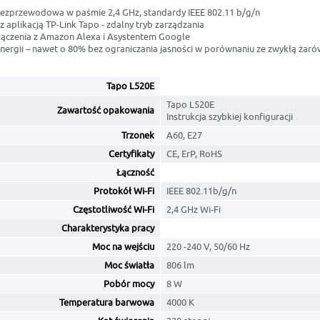
ezprzewodowa w paśmie 2,4 GHz, standardy IEEE 802.11 b/g/n
 aplikacją TP-Link Tapo - zdalny tryb zarządzania
ączenia z Amazon Alexa i Asystentem Google
nergii – nawet o 80% bez ograniczania jasności w porównaniu ze zwykłą żar
Tapo L520E
Tapo L520E
Zawartość opakowania
Instrukcja szybkiej konfiguracji
Trzonek
A60, E27
Certyfikaty
CE, ErP, RoHS
Łączność
Protokół Wi-Fi
IEEE 802.11b/g/n
Częstotliwość Wi-Fi
2,4 GHz Wi-Fi
Charakterystyka pracy
Moc na wejściu
220 -240 V, 50/60 Hz
Moc światła
806 lm
Pobór mocy
8 W
Temperatura barwowa
4000 K