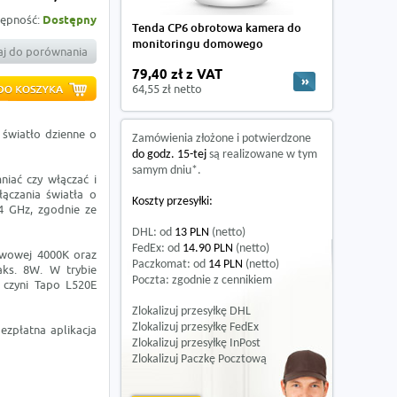
ępność:
Dostępny
Tenda CP6 obrotowa kamera do
monitoringu domowego
j do porównania
79,40 zł z VAT
64,55 zł netto
światło dzienne o
Zamówienia złożone i potwierdzone
do godz. 15-tej
są realizowane w tym
samym dniu*.
niać czy włączać i
ączania światła o
Koszty przesyłki:
4 GHz, zgodnie ze
DHL: od
13 PLN
(netto)
FedEx: od
14.90 PLN
(netto)
rwowej 4000K oraz
Paczkomat: od
14 PLN
(netto)
aks. 8W. W trybie
Poczta: zgodnie z cennikiem
 czyni Tapo L520E
Zlokalizuj przesyłkę DHL
Zlokalizuj przesyłkę FedEx
zpłatna aplikacja
Zlokalizuj przesyłkę InPost
Zlokalizuj Paczkę Pocztową