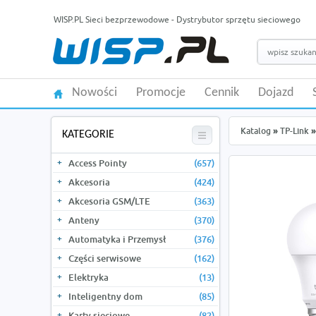
WISP.PL Sieci bezprzewodowe - Dystrybutor sprzętu sieciowego
Nowości
Promocje
Cennik
Dojazd
Katalog
»
TP-Link
»
KATEGORIE
Access Pointy
(657)
Akcesoria
(424)
Akcesoria GSM/LTE
(363)
Anteny
(370)
Automatyka i Przemysł
(376)
Części serwisowe
(162)
Elektryka
(13)
Inteligentny dom
(85)
Karty sieciowe
(82)