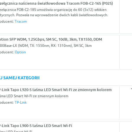
zełącznica naścienna światłowodowa Tracom FOB-C2-16S (P025)
zełącznica FOB-C2-18S umożliwia organizację do 60 (5x12) włókien
tycznych. Pozwala na wprowadzenie dwóch kabli światłowodowych.
oducent:
Tracom
tion SFP WDM, 1.25Gbps, SM SC, 10dB, 3km, TX1550, DDM
00Base-LX (WDM, TX: 1550nm, RX: 1310nm), SM SC, 3km
oducent:
Option
J SAMEJ KATEGORII
-Link Tapo L920-5 taśma LED Smart Wi-Fi ze zmiennym kolorem
śma LED Smart Wi-Fi ze zmiennym kolorem
oducent:
TP-Link
-Link Tapo L900-5 taśma LED Smart Wi-Fi
śma LED Smart Wi-Fi