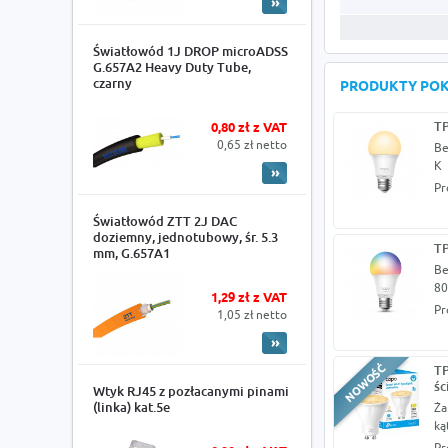
Światłowód 1J DROP microADSS
G.657A2 Heavy Duty Tube,
czarny
PRODUKTY PO
TP
0,80 zł z VAT
0,65 zł netto
Be
K
Pr
Światłowód ZTT 2J DAC
doziemny, jednotubowy, śr. 5.3
TP
mm, G.657A1
Be
80
1,29 zł z VAT
Pr
1,05 zł netto
TP
śc
Wtyk RJ45 z pozłacanymi pinami
(linka) kat.5e
Ża
ką
Pr