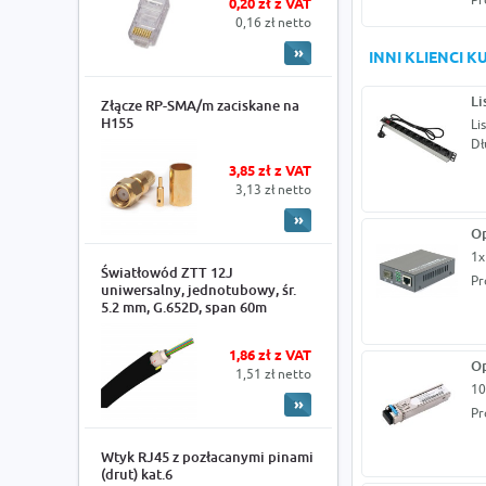
0,20 zł z VAT
0,16 zł netto
INNI KLIENCI 
Li
Złącze RP-SMA/m zaciskane na
H155
Li
Dł
3,85 zł z VAT
3,13 zł netto
Op
1x
Światłowód ZTT 12J
Pr
uniwersalny, jednotubowy, śr.
5.2 mm, G.652D, span 60m
1,86 zł z VAT
Op
1,51 zł netto
10
Pr
Wtyk RJ45 z pozłacanymi pinami
(drut) kat.6