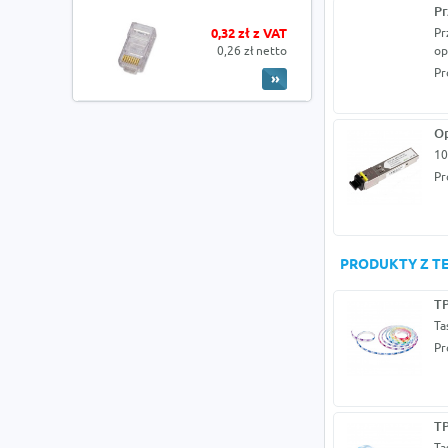
Pr
0,32 zł z VAT
Pr
0,26 zł netto
op
Pr
Op
10
Pr
PRODUKTY Z TE
TP
Ta
Pr
TP
Ta