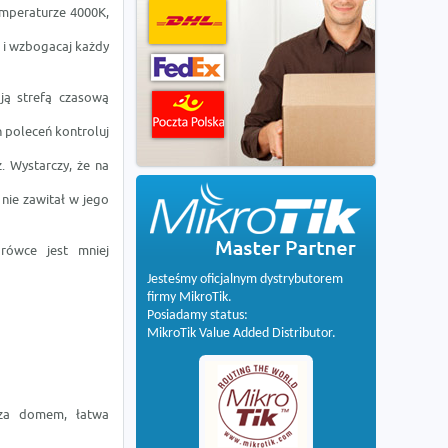
emperaturze 4000K,
e i wzbogacaj każdy
ją strefą czasową
 poleceń kontroluj
z. Wystarczy, że na
nie zawitał w jego
rówce jest mniej
Jesteśmy oficjalnym dystrybutorem
firmy MikroTik.
Posiadamy status:
MikroTik Value Added Distributor.
oza domem, łatwa