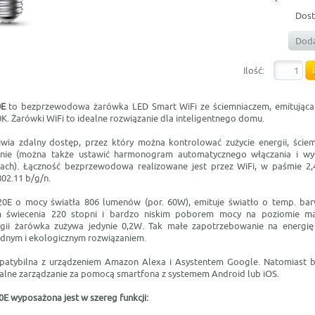
Dost
Doda
Ilość:
0E
to bezprzewodowa żarówka LED Smart WiFi ze ściemniaczem, emitująca 
K. Żarówki WiFi to idealne rozwiązanie dla inteligentnego domu.
wia zdalny dostęp, przez który można kontrolować zużycie energii, ściem
enie (można także ustawić harmonogram automatycznego włączania i wył
nach). Łączność bezprzewodowa realizowane jest przez WiFi, w paśmie 2,
02.11 b/g/n.
0E o mocy światła 806 lumenów (por. 60W), emituje światło o temp. ba
m świecenia 220 stopni i bardzo niskim poborem mocy na poziomie m
rgii żarówka zużywa jedynie 0,2W. Tak małe zapotrzebowanie na energię
dnym i ekologicznym rozwiązaniem.
patybilna z urządzeniem Amazon Alexa i Asystentem Google. Natomiast be
alne zarządzanie za pomocą smartfona z systemem Android lub iOS.
E wyposażona jest w szereg funkcji: