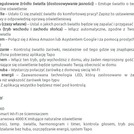
 regulowane źródło światła (dostosowywanie jasności)
– Emituje światło o t
alne oświetlenie
ile
– Udało Ci się znaleźć światło do komfortowej pracy? Zapisz to ustawieni
wy o odpowiednią oprawą oświetleniową
(czasy własne)
– Ustal o jakich porach światło będzie się zapalać i przygasać
(tryb wschodu i zachodu słońca)
– Włącz automatyczne, zgodne z Two
światła
sem
– Połącz się z Alexa Amazon lub Asystentem Google i za pomocą prostych
ę
dzanie
– Kontroluj światło żarówki, niezależnie od tego gdzie się znajdujes
fona pobierzesz aplikację Tapo
omem
– Włącz ten tryb, gdy wychodzisz z domu, aby żaden nieproszony gość 
niające się oświetlenie będzie symulowało Twoją obecność w domu
 huba
– Wystarczy połaczyć żarówkę z domową siecią Wi-Fi
 energii
– Zaawansowana technologia LED, którą zastosowano w ża
 niż większość żarówek tego typu
 Z aplikacją wszystko będziesz mieć pod kontrolą
y:
A60
mart Wi-Fi ze ściemniaczem
arwowa 4000 K imitujące naturalne oświetlenie
ności, temp. światła, harmonogram i timer, kontrola głosem, tryb p
działanie bez huba, oszczędzanie energii, system Tapo