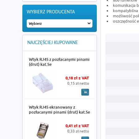
806 lumenów
komunikacja b
kompatybilna z
WYBIERZ PRODUCENTA
możliwość poł
oszczędność e
NAJCZĘŚCIEJ KUPOWANE
Wtyk RJ45 z pozłacanymi pinami
(drut) kat.5e
0,18 zł z VAT
0,15 zł netto
Wtyk RJ45 ekranowany z
pozłacanymi pinami (drut) kat.5e
0,41 zł z VAT
0,33 zł netto