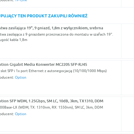
KUPUJĄCY TEN PRODUKT ZAKUPILI RÓWNIEŻ
stwa zasilająca 19", 9 gniazd, 1,8m z wyłącznikiem, srebrna
stwa zasilająca z 9 gniazdami przeznaczona do montażu w szafach 19".
ugość kabla 1,8m
tion Gigabit Media Konwerter MC220S SFP-RJ45
 slot SFP i 1x port Ethernet z autonegocjacją (10/100/1000 Mbps)
oducent:
Option
tion SFP WDM, 1.25Gbps, SM LC, 10dB, 3km, TX1310, DDM
00Base-LX (WDM, TX: 1310nm, RX: 1550nm), SM LC, 3km, DDM
oducent:
Option