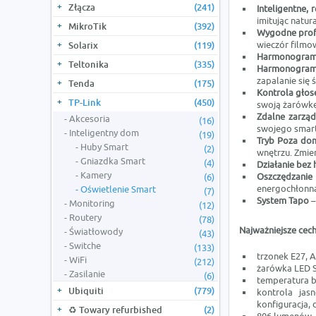
Złącza
(241)
Inteligentne,
imitując natur
MikroTik
(392)
Wygodne prof
wieczór filmo
Solarix
(119)
Harmonogram 
Teltonika
(335)
Harmonogram 
zapalanie się 
Tenda
(175)
Kontrola gło
TP-Link
(450)
swoją żarówk
Zdalne zarzą
Akcesoria
(16)
swojego smart
Inteligentny dom
(19)
Tryb Poza d
Huby Smart
(2)
wnętrzu. Zmie
Gniazdka Smart
(4)
Działanie bez
Kamery
Oszczędzanie
(6)
energochłonna
Oświetlenie Smart
(7)
System Tapo
–
Monitoring
(12)
Routery
(78)
Najważniejsze cech
Światłowody
(43)
Switche
(133)
trzonek E27, 
WiFi
(212)
żarówka LED S
Zasilanie
(6)
temperatura b
Ubiquiti
(779)
kontrola jas
konfiguracja, 
♻️ Towary refurbished
(2)