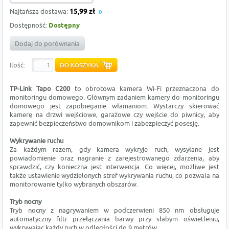
Najtańsza dostawa:
15,99 zł
Dostępność:
Dostępny
Dodaj do porównania
Ilość:
TP-Link
Tapo C200
to obrotowa kamera Wi-Fi przeznaczona do
monitoringu domowego. Głównym zadaniem kamery do monitoringu
domowego jest zapobieganie włamaniom. Wystarczy skierować
kamerę na drzwi wejściowe, garażowe czy wejście do piwnicy, aby
zapewnić bezpieczeństwo domownikom i zabezpieczyć posesję.
Wykrywanie ruchu
Za każdym razem, gdy kamera wykryje ruch, wysyłane jest
powiadomienie oraz nagranie z zarejestrowanego zdarzenia, aby
sprawdzić, czy konieczna jest interwencja. Co więcej, możliwe jest
także ustawienie wydzielonych stref wykrywania ruchu, co pozwala na
monitorowanie tylko wybranych obszarów.
Tryb nocny
Tryb nocny z nagrywaniem w podczerwieni 850 nm obsługuje
automatyczny filtr przełączania barwy przy słabym oświetleniu,
wykrywając każdy ruch w odległości do 9 metrów.