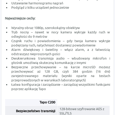
Ustawianie harmonogramu nagrań
Podgląd z kilku urządzeń jednocześnie
Najważniejsze cechy:
Wyraźny obraz 1080p, szerokokątny obiektyw
Tryb nocny – nawet w nocy kamera wykryje każdy ruch w
odległości do 9 metrów
Czujnik ruchu i powiadomienia – gdy twoja kamera wykryje
podejrzany ruch, natychmiast dostaniesz powiadomienie
Alarm dźwiękowy i świetlny – włącz alarm, a z łatwością
odstraszysz nieproszonych gości
Dwukierunkowa transmisja audio – wbudowany mikrofon i
głośnik umożliwią skuteczną komunikację z innymi
Bezpieczne przechowywanie – na karcie microSD możesz
przechowywać aż 128 GB, czyli 384 godzin (16 dni)
zarejestrowanego materiału (wyniki oparte na testach
przeprowadzonych w warunkach laboratoryjnych)
Łatwa konfiguracja i zarządzanie – zarządzaj wszystkimi funkcjami
poprzez aplikację Tapo
Tapo C200
128-bitowe szyfrowanie AES z
Bezpieczeństwo transmisji
SSL/TLS