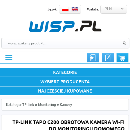
Język:
Waluta:
KATEGORIE
WYBIERZ PRODUCENTA
NAJCZĘŚCIEJ KUPOWANE
Katalog
»
TP-Link
»
Monitoring
»
Kamery
TP-LINK TAPO C200 OBROTOWA KAMERA WI-FI
DO MONITORINGU DOMOWEGO