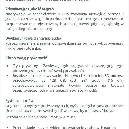
Zdumiewająca jakość nagrań
Nagrywanie w rozdzielczości 1080p zapewnia niezwykłą ostrość i
jakość obrazu ze względu na dużą liczbę pikseli matrycy. Umożliwia to
rozpoznawanie zarejestrowanych postaci, nawet gdy znajdują się w
dużej odległości od kamery.
Dwukierunkowa transmisja audio
Porozumiewaj się z innymi domownikami za pomocą wbudowanego
mikrofonu i głośnika.
Chroń swoją prywatność
Tryb prywatny - Zawieszaj tryb nagrywania zawsze, gdy tego
potrzebujesz, by chronić swoją prywatność.
Bezpieczne przechowywanie - Na swojej karcie microSD możesz
przechowywać aż 128 GB, czyli 384 godzin (16 dni)
zarejestrowanego materiału (wyniki oparte na testach
przeprowadzonych w warunkach laboratoryjnych).
System alarmów
Gdy kamera wykryje podejrzany ruch, wyśle nie tylko powiadomienie.
Uruchomi także alarm świetlny i dźwiękowy, by odstraszyć intruza.
Bezpłatna aplikacja Tapo umożliwia m.in.:
Przeglądanie skrzynki wideo i odtwarzanie zapisanych nagrań