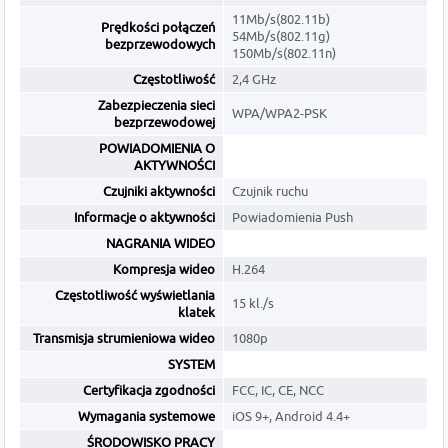
11Mb/s(802.11b)
Prędkości połączeń
54Mb/s(802.11g)
bezprzewodowych
150Mb/s(802.11n)
Częstotliwość
2,4 GHz
Zabezpieczenia sieci
WPA/WPA2-PSK
bezprzewodowej
POWIADOMIENIA O
AKTYWNOŚCI
Czujniki aktywności
Czujnik ruchu
Informacje o aktywności
Powiadomienia Push
NAGRANIA WIDEO
Kompresja wideo
H.264
Częstotliwość wyświetlania
15 kl./s
klatek
Transmisja strumieniowa wideo
1080p
SYSTEM
Certyfikacja zgodności
FCC, IC, CE, NCC
Wymagania systemowe
iOS 9+, Android 4.4+
ŚRODOWISKO PRACY