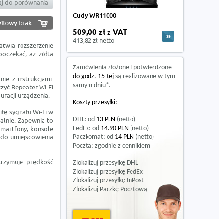
j do porównania
Cudy WR11000
509,00 zł z VAT
413,82 zł netto
atwia rozszerzenie
 poczekać, aż żółta
Zamówienia złożone i potwierdzone
do godz. 15-tej
są realizowane w tym
ie z instrukcjami.
samym dniu*.
czyć Repeater Wi-Fi
uracji urządzenia.
Koszty przesyłki:
iłę sygnału Wi-Fi w
DHL: od
13 PLN
(netto)
ialnie. Zapewnia to
smartfony, konsole
FedEx: od
14.90 PLN
(netto)
ę do umiejscowienia
Paczkomat: od
14 PLN
(netto)
Poczta: zgodnie z cennikiem
trzymuje prędkość
Zlokalizuj przesyłkę DHL
Zlokalizuj przesyłkę FedEx
Zlokalizuj przesyłkę InPost
Zlokalizuj Paczkę Pocztową