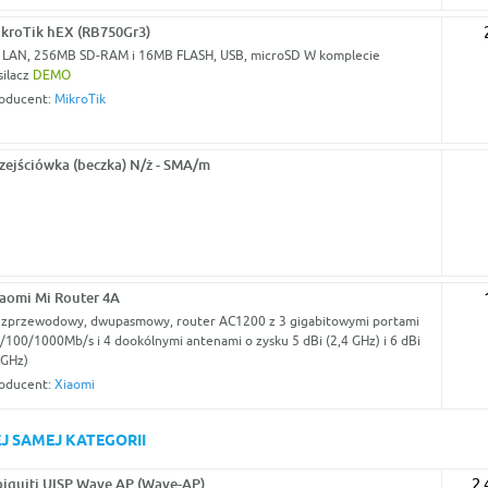
kroTik hEX (RB750Gr3)
 LAN, 256MB SD-RAM i 16MB FLASH, USB, microSD W komplecie
silacz
DEMO
oducent:
MikroTik
zejściówka (beczka) N/ż - SMA/m
aomi Mi Router 4A
zprzewodowy, dwupasmowy, router AC1200 z 3 gigabitowymi portami
/100/1000Mb/s i 4 dookólnymi antenami o zysku 5 dBi (2,4 GHz) i 6 dBi
 GHz)
oducent:
Xiaomi
J SAMEJ KATEGORII
iquiti UISP Wave AP (Wave-AP)
2 