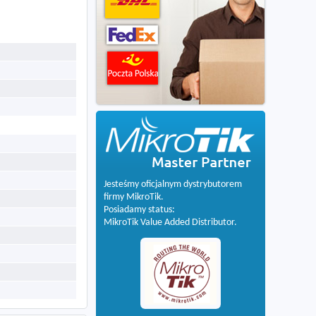
Jesteśmy oficjalnym dystrybutorem
firmy MikroTik.
Posiadamy status:
MikroTik Value Added Distributor.