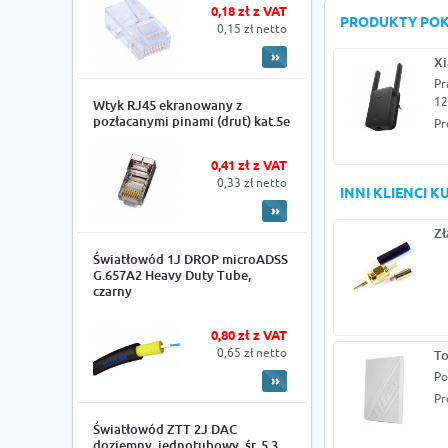
0,18 zł z VAT
PRODUKTY PO
0,15 zł netto
Xi
Pr
12
Wtyk RJ45 ekranowany z
pozłacanymi pinami (drut) kat.5e
Pr
0,41 zł z VAT
0,33 zł netto
INNI KLIENCI 
Zł
Światłowód 1J DROP microADSS
G.657A2 Heavy Duty Tube,
czarny
0,80 zł z VAT
0,65 zł netto
T
Po
Pr
Światłowód ZTT 2J DAC
doziemny, jednotubowy, śr. 5.3