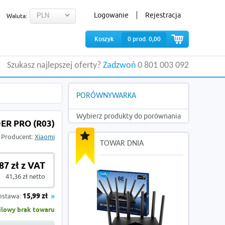
Logowanie
Rejestracja
Waluta:
Koszyk
0
prod.
0,00
Szukasz najlepszej oferty?
Zadzwoń
0 801 003 092
PORÓWNYWARKA
Wybierz produkty do porównania
ER PRO (R03)
Producent:
Xiaomi
TOWAR DNIA
87 zł z VAT
41,36 zł netto
ostawa:
15,99 zł
lowy brak towaru