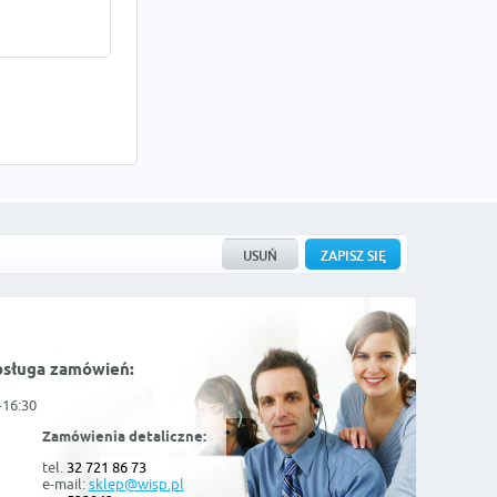
bsługa zamówień:
-16:30
Zamówienia detaliczne:
tel.
32 721 86 73
e-mail:
sklep@wisp.pl