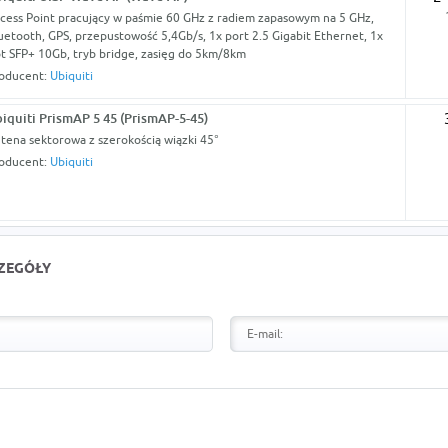
cess Point pracujący w paśmie 60 GHz z radiem zapasowym na 5 GHz,
uetooth, GPS, przepustowość 5,4Gb/s, 1x port 2.5 Gigabit Ethernet, 1x
ot SFP+ 10Gb, tryb bridge, zasięg do 5km/8km
oducent:
Ubiquiti
iquiti PrismAP 5 45 (PrismAP-5-45)
tena sektorowa z szerokością wiązki 45°
oducent:
Ubiquiti
CZEGÓŁY