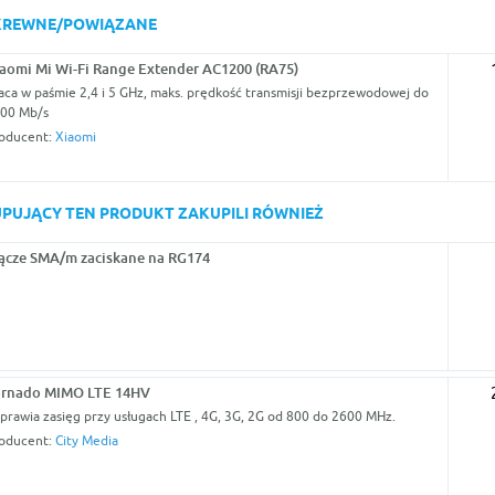
KREWNE/POWIĄZANE
aomi Mi Wi-Fi Range Extender AC1200 (RA75)
aca w paśmie 2,4 i 5 GHz, maks. prędkość transmisji bezprzewodowej do
00 Mb/s
oducent:
Xiaomi
KUPUJĄCY TEN PRODUKT ZAKUPILI RÓWNIEŻ
ącze SMA/m zaciskane na RG174
ornado MIMO LTE 14HV
prawia zasięg przy usługach LTE , 4G, 3G, 2G od 800 do 2600 MHz.
oducent:
City Media