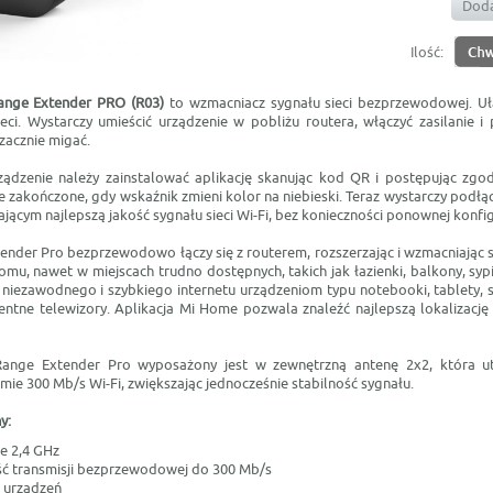
Doda
Ilość:
Range Extender PRO (R03)
to wzmacniacz sygnału sieci bezprzewodowej. Uł
eci. Wystarczy umieścić urządzenie w pobliżu routera, włączyć zasilanie i
zacznie migać.
ądzenie należy zainstalować aplikację skanując kod QR i postępując zgodn
 zakończone, gdy wskaźnik zmieni kolor na niebieski. Teraz wystarczy podłą
jącym najlepszą jakość sygnału sieci Wi-Fi, bez konieczności ponownej konfig
ender Pro bezprzewodowo łączy się z routerem, rozszerzając i wzmacniając s
u, nawet w miejscach trudno dostępnych, takich jak łazienki, balkony, syp
 niezawodnego i szybkiego internetu urządzeniom typu notebooki, tablety, 
gentne telewizory. Aplikacja Mi Home pozwala znaleźć najlepszą lokalizacj
Range Extender Pro wyposażony jest w zewnętrzną antenę 2x2, która u
omie 300 Mb/s Wi-Fi, zwiększając jednocześnie stabilność sygnału.
y:
e 2,4 GHz
ć transmisji bezprzewodowej do 300 Mb/s
 urządzeń