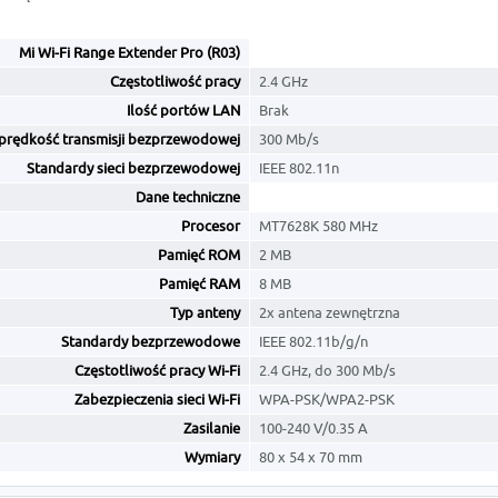
Mi Wi-Fi Range Extender Pro (R03)
Częstotliwość pracy
2.4 GHz
Ilość portów LAN
Brak
prędkość transmisji bezprzewodowej
300 Mb/s
Standardy sieci bezprzewodowej
IEEE 802.11n
Dane techniczne
Procesor
MT7628K 580 MHz
Pamięć ROM
2 MB
Pamięć RAM
8 MB
Typ anteny
2x antena zewnętrzna
Standardy bezprzewodowe
IEEE 802.11b/g/n
Częstotliwość pracy Wi-Fi
2.4 GHz, do 300 Mb/s
Zabezpieczenia sieci Wi-Fi
WPA-PSK/WPA2-PSK
Zasilanie
100-240 V/0.35 A
Wymiary
80 x 54 x 70 mm