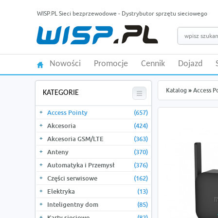
WISP.PL Sieci bezprzewodowe - Dystrybutor sprzętu sieciowego
Nowości
Promocje
Cennik
Dojazd
Katalog
»
Access P
KATEGORIE
Access Pointy
(657)
Akcesoria
(424)
Akcesoria GSM/LTE
(363)
Anteny
(370)
Automatyka i Przemysł
(376)
Części serwisowe
(162)
Elektryka
(13)
Inteligentny dom
(85)
Karty sieciowe
(82)