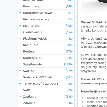
Komputery
(148)
Kontrolery sieciowe
(27)
Media konwertery
(73)
Xiaomi Mi Wi-Fi 
Monitoring
(268)
zasięgu sygnału si
lampka kontrolna 
Okablowanie
(654)
Platformy WLAN
(2)
Aby uruchomić urz
Parowanie zostanie
Radiolinie
(85)
w miejscu zapewnia
Routery
(170)
Mi Wi-Fi Range Ext
Routery ADSL
(5)
każdym zakątku dom
zwiększony zasięg
Światłowody
(1690)
do gier czy inteli
Switche
(679)
urządzenia.
Szafy rack 10/19 cali
(467)
Xiaomi Mi Wi-Fi 
transmisji na pozi
Telewizja cyfrowa DVB-T
(68)
VoIP
(76)
Najważniejsze cech
Zasilanie
(815)
praca w paśmi
maks. prędkoś
Zdrowie
(6)
obsługa do 16