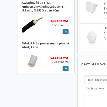
Światłowód ZTT 12J
Ac
uniwersalny, jednotubowy, śr.
Bl
5.2 mm, G.652D, span 60m
sl
Pr
1,86 zł z VAT
1,51 zł netto
Ub
An
Pr
Wtyk RJ45 z pozłacanymi pinami
(drut) kat.6
0,32 zł z VAT
0,26 zł netto
ZAPYTAJ O SZ
Twoje pytanie: