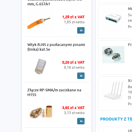
mm, G.657A1
Mi
5x
1,29 zł z VAT
za
1,05 zł netto
Pr
Wtyk RJ45 z pozłacanymi pinami
Pr
(linka) kat.5e
0,20 zł z VAT
0,16 zł netto
Xi
Be
Złącze RP-SMA/m zaciskane na
10
H155
(5
Pr
3,85 zł z VAT
3,13 zł netto
PRODUKTY Z TE
Ub