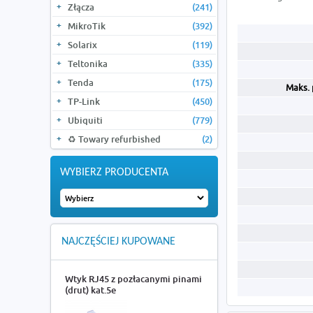
Złącza
(241)
MikroTik
(392)
Solarix
(119)
Teltonika
(335)
Tenda
(175)
Maks. 
TP-Link
(450)
Ubiquiti
(779)
♻️ Towary refurbished
(2)
WYBIERZ PRODUCENTA
NAJCZĘŚCIEJ KUPOWANE
Wtyk RJ45 z pozłacanymi pinami
(drut) kat.5e