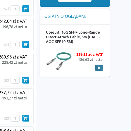
szt
OSTATNIO OGLĄDANE
242,04 zł z VAT
196,78 zł netto
Ubiquiti 10G SFP+ Long-Range
Direct Attach Cable, 5m (UACC-
AOC-SFP10-5M)
szt
229,55 zł z VAT
280,96 zł z VAT
186,63 zł netto
228,42 zł netto
szt
237,72 zł z VAT
193,27 zł netto
szt
398,43 zł z VAT