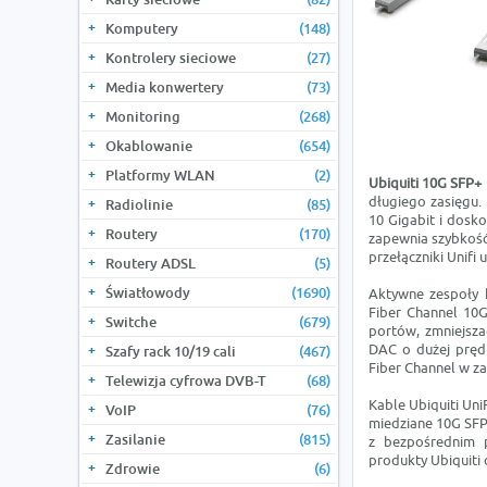
Komputery
(148)
Kontrolery sieciowe
(27)
Media konwertery
(73)
Monitoring
(268)
Okablowanie
(654)
Platformy WLAN
(2)
Ubiquiti 10G SFP+
długiego zasięgu.
Radiolinie
(85)
10 Gigabit i dosk
Routery
(170)
zapewnia szybkość
przełączniki Unifi
Routery ADSL
(5)
Światłowody
(1690)
Aktywne zespoły 
Fiber Channel 10
Switche
(679)
portów, zmniejszać
DAC o dużej prędk
Szafy rack 10/19 cali
(467)
Fiber Channel w za
Telewizja cyfrowa DVB-T
(68)
Kable Ubiquiti Un
VoIP
(76)
miedziane 10G SFP
Zasilanie
(815)
z bezpośrednim p
produkty Ubiquiti 
Zdrowie
(6)