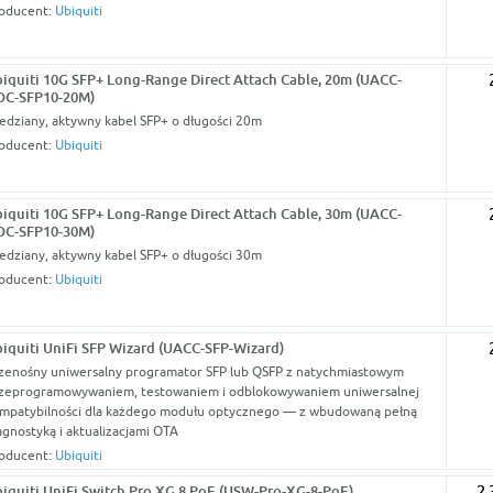
oducent:
Ubiquiti
iquiti 10G SFP+ Long-Range Direct Attach Cable, 20m (UACC-
OC-SFP10-20M)
edziany, aktywny kabel SFP+ o długości 20m
oducent:
Ubiquiti
iquiti 10G SFP+ Long-Range Direct Attach Cable, 30m (UACC-
OC-SFP10-30M)
edziany, aktywny kabel SFP+ o długości 30m
oducent:
Ubiquiti
iquiti UniFi SFP Wizard (UACC-SFP-Wizard)
zenośny uniwersalny programator SFP lub QSFP z natychmiastowym
zeprogramowywaniem, testowaniem i odblokowywaniem uniwersalnej
mpatybilności dla każdego modułu optycznego — z wbudowaną pełną
agnostyką i aktualizacjami OTA
oducent:
Ubiquiti
iquiti UniFi Switch Pro XG 8 PoE (USW-Pro-XG-8-PoE)
2 