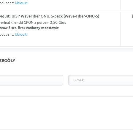
oducent:
Ubiquiti
iquiti UISP WaveFiber ONU, 5-pack (Wave-Fiber-ONU-5)
rminal kliencki GPON z portem 2,5G Gb/s
staw 5 szt. Brak zasilaczy w zestawie
oducent:
Ubiquiti
CZEGÓŁY