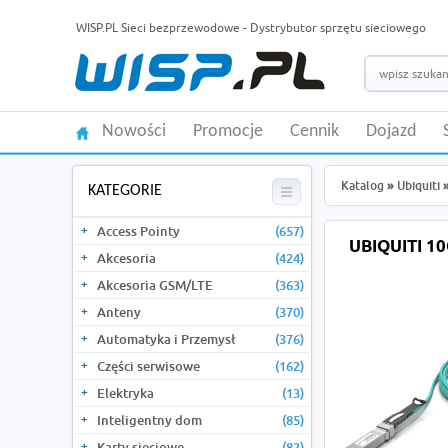
WISP.PL Sieci bezprzewodowe - Dystrybutor sprzętu sieciowego
Nowości
Promocje
Cennik
Dojazd
Katalog
»
Ubiquiti
KATEGORIE
Access Pointy
(657)
UBIQUITI 1
Akcesoria
(424)
Akcesoria GSM/LTE
(363)
Anteny
(370)
Automatyka i Przemysł
(376)
Części serwisowe
(162)
Elektryka
(13)
Inteligentny dom
(85)
Karty sieciowe
(82)