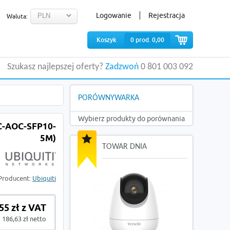
Logowanie
Rejestracja
Waluta:
Koszyk
0
prod.
0,00
Szukasz najlepszej oferty?
Zadzwoń
0 801 003 092
PORÓWNYWARKA
Wybierz produkty do porównania
C-AOC-SFP10-
5M)
TOWAR DNIA
Producent:
Ubiquiti
55 zł z VAT
186,63 zł netto