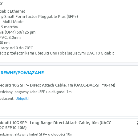
y:
gabit Ethernet
ny Small Form-factor Pluggable Plus (SFP+)
: Multi-Mode
a 5 metrów
nia (OM4) 50/125 µm
 PVC, 3.0mm
850 nm
racy: od 0 do 70°C
ć z przełącznikami Ubiquiti UniFi obsługującymi DAC 10 Gigabit
KREWNE/POWIĄZANE
iquiti 10G SFP+ Direct Attach Cable, 1m (UACC-DAC-SFP10-1M)
edziany, pasywny kabel SFP+ o długości 1m
oducent:
Ubiquiti
iquiti 10G SFP+ Long-Range Direct Attach Cable, 10m (UACC-
OC-SFP10-10M)
edziany, aktywny kabel SFP+ o długości 10m