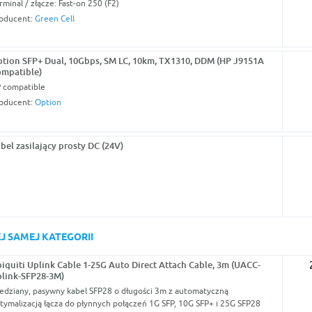
rminal / złącze: Fast-on 250 (F2)
oducent:
Green Cell
tion SFP+ Dual, 10Gbps, SM LC, 10km, TX1310, DDM (HP J9151A
mpatible)
 compatible
oducent:
Option
bel zasilający prosty DC (24V)
J SAMEJ KATEGORII
iquiti Uplink Cable 1-25G Auto Direct Attach Cable, 3m (UACC-
link-SFP28-3M)
edziany, pasywny kabel SFP28 o długości 3m z automatyczną
tymalizacją łącza do płynnych połączeń 1G SFP, 10G SFP+ i 25G SFP28