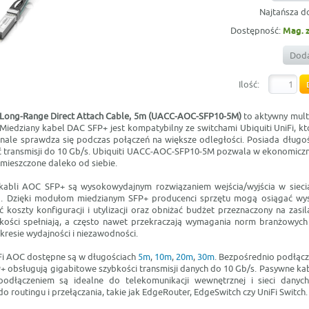
Najtańsza d
Dostępność:
Mag. 
Doda
Ilość:
 Long-Range Direct Attach Cable, 5m (UACC-AOC-SFP10-5M)
to aktywny mult
 Miedziany kabel DAC SFP+ jest kompatybilny ze switchami Ubiquiti UniFi, k
onale sprawdza się podczas połączeń na większe odległości. Posiada długo
 transmisji do 10 Gb/s. Ubiquiti UACC-AOC-SFP10-5M pozwala w ekonomicz
 umieszczone daleko od siebie.
kabli AOC SFP+ są wysokowydajnym rozwiązaniem wejścia/wyjścia w siecia
G. Dzięki modułom miedzianym SFP+ producenci sprzętu mogą osiągać wys
 koszty konfiguracji i utylizacji oraz obniżać budżet przeznaczony na zasil
ości spełniają, a często nawet przekraczają wymagania norm branżowych 
kresie wydajności i niezawodności.
iFi AOC dostępne są w długościach
5m
,
10m
,
20m
,
30m
. Bezpośrednio podłąc
+ obsługują gigabitowe szybkości transmisji danych do 10 Gb/s. Pasywne ka
odłączeniem są idealne do telekomunikacji wewnętrznej i sieci danych
do routingu i przełączania, takie jak EdgeRouter, EdgeSwitch czy UniFi Switch.