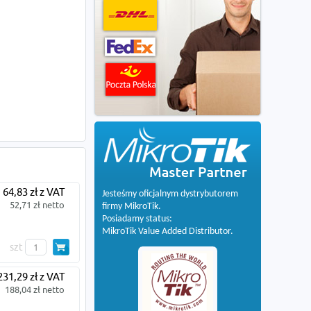
64,83 zł z VAT
Jesteśmy oficjalnym dystrybutorem
52,71 zł netto
firmy MikroTik.
Posiadamy status:
MikroTik Value Added Distributor.
szt
231,29 zł z VAT
188,04 zł netto