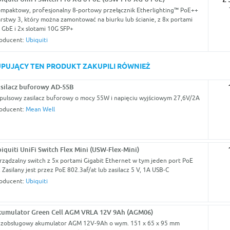
mpaktowy, profesjonalny 8-portowy przełącznik Etherlighting™ PoE++
rstwy 3, który można zamontować na biurku lub ścianie, z 8x portami
 GbE i 2x slotami 10G SFP+
oducent:
Ubiquiti
KUPUJĄCY TEN PRODUKT ZAKUPILI RÓWNIEŻ
silacz buforowy AD-55B
pulsowy zasilacz buforowy o mocy 55W i napięciu wyjściowym 27,6V/2A
oducent:
Mean Well
iquiti UniFi Switch Flex Mini (USW-Flex-Mini)
rządzalny switch z 5x portami Gigabit Ethernet w tym jeden port PoE
. Zasilany jest przez PoE 802.3af/at lub zasilacz 5 V, 1A USB-C
oducent:
Ubiquiti
umulator Green Cell AGM VRLA 12V 9Ah (AGM06)
zobsługowy akumulator AGM 12V-9Ah o wym. 151 x 65 x 95 mm