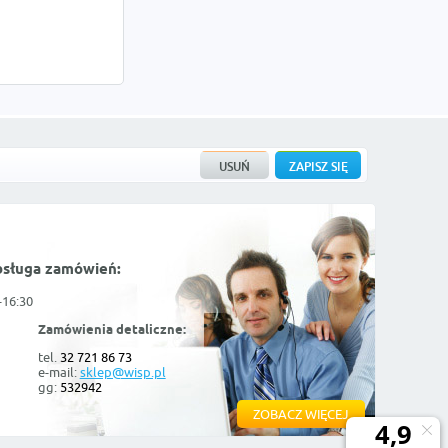
bsługa zamówień:
-16:30
Zamówienia detaliczne:
tel.
32 721 86 73
e-mail:
sklep@wisp.pl
gg:
532942
ZOBACZ WIĘCEJ