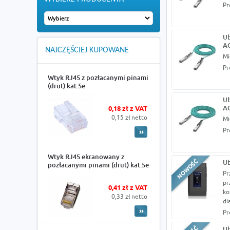
Pr
Ub
A
NAJCZĘŚCIEJ KUPOWANE
Mi
Pr
Wtyk RJ45 z pozłacanymi pinami
(drut) kat.5e
Ub
A
0,18 zł z VAT
0,15 zł netto
Mi
Pr
Wtyk RJ45 ekranowany z
Ub
pozłacanymi pinami (drut) kat.5e
Pr
pr
0,41 zł z VAT
ko
0,33 zł netto
di
Pr
Ub