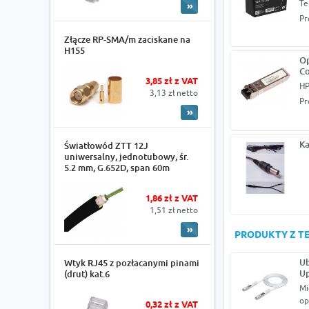
Te
Pr
Złącze RP-SMA/m zaciskane na
H155
Op
Co
3,85 zł z VAT
HP
3,13 zł netto
Pr
Ka
Światłowód ZTT 12J
uniwersalny, jednotubowy, śr.
5.2 mm, G.652D, span 60m
1,86 zł z VAT
1,51 zł netto
PRODUKTY Z TE
Ub
Wtyk RJ45 z pozłacanymi pinami
Up
(drut) kat.6
Mi
op
0,32 zł z VAT