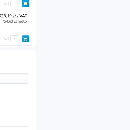
szt
928,19 zł z VAT
754,63 zł netto
szt