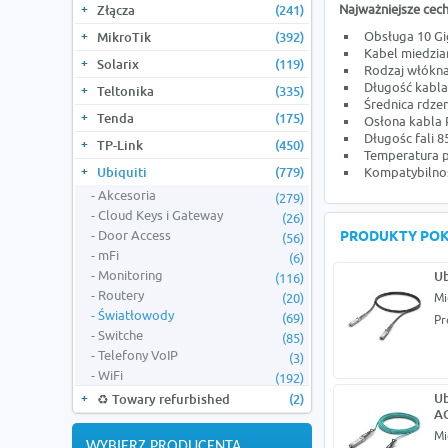
Najważniejsze cech
Złącza
(241)
Obsługa 10 Gi
MikroTik
(392)
Kabel miedzia
Solarix
(119)
Rodzaj włókna
Długość kabl
Teltonika
(335)
Średnica rdze
Tenda
(175)
Osłona kabla
Długośc fali 
TP-Link
(450)
Temperatura p
Ubiquiti
(779)
Kompatybilnoś
Akcesoria
(279)
Cloud Keys i Gateway
(26)
Door Access
PRODUKTY PO
(56)
mFi
(6)
Monitoring
Ub
(116)
Routery
(20)
Mi
Światłowody
(69)
Pr
Switche
(85)
Telefony VoIP
(3)
WiFi
(192)
Ub
♻️ Towary refurbished
(2)
A
Mi
WYBIERZ PRODUCENTA