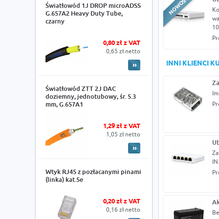
Światłowód 1J DROP microADSS
Ko
G.657A2 Heavy Duty Tube,
wa
czarny
10
Pr
0,80 zł z VAT
0,65 zł netto
INNI KLIENCI 
Za
Światłowód ZTT 2J DAC
Im
doziemny, jednotubowy, śr. 5.3
mm, G.657A1
Pr
1,29 zł z VAT
1,05 zł netto
Ub
Za
IN
Wtyk RJ45 z pozłacanymi pinami
Pr
(linka) kat.5e
0,20 zł z VAT
Ak
0,16 zł netto
Be