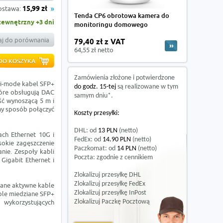
ostawa:
15,99 zł
Tenda CP6 obrotowa kamera do
zewnętrzny +3 dni
monitoringu domowego
j do porównania
79,40 zł z VAT
64,55 zł netto
Zamówienia złożone i potwierdzone
i-mode kabel SFP+
do godz. 15-tej
są realizowane w tym
tóre obsługują DAC
samym dniu*.
ść wynoszącą 5 m i
ny sposób połączyć
Koszty przesyłki:
DHL: od
13 PLN
(netto)
ch Ethernet 10G i
FedEx: od
14.90 PLN
(netto)
okie zagęszczenie
Paczkomat: od
14 PLN
(netto)
anie. Zespoły kabli
Poczta: zgodnie z cennikiem
Gigabit Ethernet i
Zlokalizuj przesyłkę DHL
Zlokalizuj przesyłkę FedEx
zane aktywne kable
Zlokalizuj przesyłkę InPost
ble miedziane SFP+
 wykorzystujących
Zlokalizuj Paczkę Pocztową