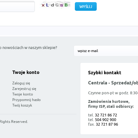
o nowościach w naszym sklepie?
Twoje konto
Szybki kontakt
Centrala - Sprzedaż/o
Zaloguj się
Zarejestruj się
Czynne pon-pt w godz. 8:30
Twoje konto
Przypomnij hasło
Zamówienia hurtowe,
Twój koszyk
firmy ISP, stali odbiorcy:
tel.
32 721 86 72
tel.
504 902 900
 Rights Reserved.
fax.
32 721 87 96