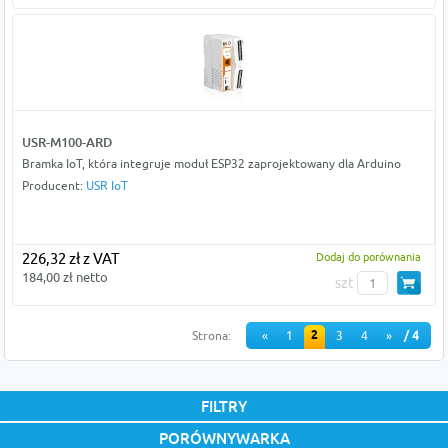
USR-M100-ARD
Bramka IoT, która integruje moduł ESP32 zaprojektowany dla Arduino
Producent:
USR IoT
226,32 zł z VAT
Dodaj do porównania
184,00 zł netto
szt
2
Strona:
«
1
3
4
»
/ 4
FILTRY
PORÓWNYWARKA