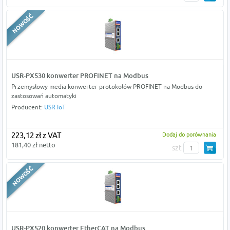
USR-PX530 konwerter PROFINET na Modbus
Przemysłowy media konwerter protokołów PROFINET na Modbus do
zastosowań automatyki
Producent:
USR IoT
223,12 zł z VAT
Dodaj do porównania
181,40 zł netto
szt
USR-PX520 konwerter EtherCAT na Modbus