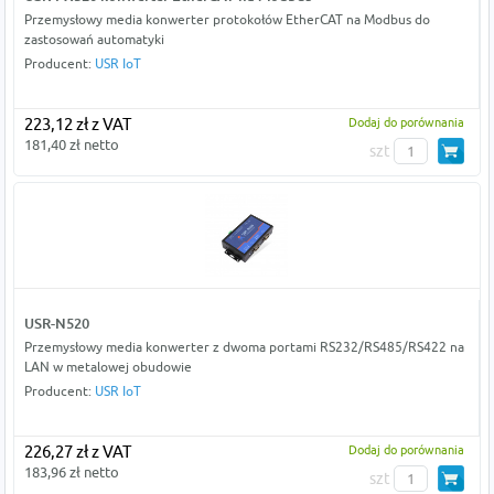
Przemysłowy media konwerter protokołów EtherCAT na Modbus do
zastosowań automatyki
Producent:
USR IoT
223,12 zł z VAT
Dodaj do porównania
181,40 zł netto
szt
USR-N520
Przemysłowy media konwerter z dwoma portami RS232/RS485/RS422 na
LAN w metalowej obudowie
Producent:
USR IoT
226,27 zł z VAT
Dodaj do porównania
183,96 zł netto
szt