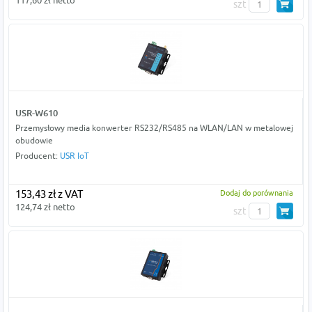
117,60 zł netto
szt
USR-W610
Przemysłowy media konwerter RS232/RS485 na WLAN/LAN w metalowej
obudowie
Producent:
USR IoT
153,43 zł z VAT
Dodaj do porównania
124,74 zł netto
szt