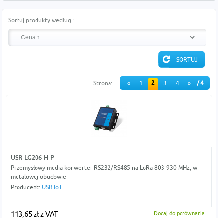
Sortuj produkty według :
2
Strona:
«
1
3
4
»
/ 4
USR-LG206-H-P
Przemysłowy media konwerter RS232/RS485 na LoRa 803-930 MHz, w
metalowej obudowie
Producent:
USR IoT
113,65 zł z VAT
Dodaj do porównania