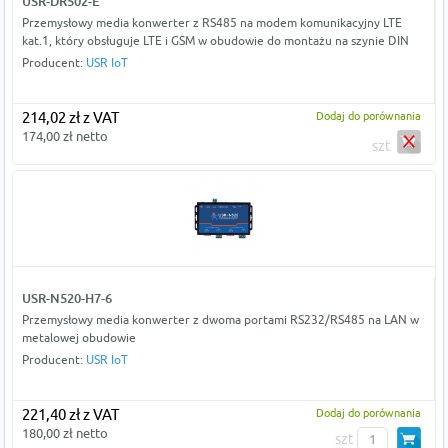
USR-DR502-E
Przemysłowy media konwerter z RS485 na modem komunikacyjny LTE
kat.1, który obsługuje LTE i GSM w obudowie do montażu na szynie DIN
Producent:
USR IoT
214,02 zł z VAT
Dodaj do porównania
174,00 zł netto
szt
USR-N520-H7-6
Przemysłowy media konwerter z dwoma portami RS232/RS485 na LAN w
metalowej obudowie
Producent:
USR IoT
221,40 zł z VAT
Dodaj do porównania
180,00 zł netto
szt