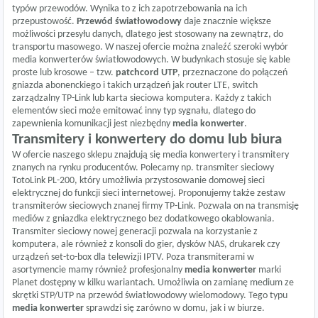
typów przewodów. Wynika to z ich zapotrzebowania na ich
przepustowość.
Przewód światłowodowy
daje znacznie większe
możliwości przesyłu danych, dlatego jest stosowany na zewnątrz, do
transportu masowego. W naszej ofercie można znaleźć szeroki wybór
media konwerterów światłowodowych
. W budynkach stosuje się kable
proste lub krosowe – tzw.
patchcord UTP
, przeznaczone do połączeń
gniazda abonenckiego i takich urządzeń jak router LTE,
switch
zarządzalny TP-Link
lub karta sieciowa komputera. Każdy z takich
elementów sieci może emitować inny typ sygnału, dlatego do
zapewnienia komunikacji jest niezbędny
media konwerter
.
Transmitery i konwertery do domu lub biura
W ofercie naszego sklepu znajdują się media konwertery i transmitery
znanych na rynku producentów. Polecamy np. transmiter sieciowy
TotoLink PL-200, który umożliwia przystosowanie domowej sieci
elektrycznej do funkcji sieci internetowej. Proponujemy także zestaw
transmiterów sieciowych znanej firmy TP-Link. Pozwala on na transmisję
mediów z gniazdka elektrycznego bez dodatkowego okablowania.
Transmiter sieciowy nowej generacji pozwala na korzystanie z
komputera, ale również z konsoli do gier, dysków NAS, drukarek czy
urządzeń set-to-box dla telewizji IPTV. Poza transmiterami w
asortymencie mamy również profesjonalny
media konwerter
marki
Planet dostępny w kilku wariantach. Umożliwia on zamianę medium ze
skrętki STP/UTP na przewód światłowodowy wielomodowy. Tego typu
media konwerter
sprawdzi się zarówno w domu, jak i w biurze.