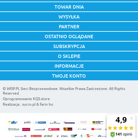
TOWAR DNIA
WYSYŁKA
PARTNER
OSTATNIO OGLĄDANE
SUBSKRYPCJA
O SKLEPIE
INFORMACJE
TWOJE KONTO
©
WISP.PL Sieci Bezprzewodowe
. Wszelkie Prawa Zastrzeżone. All Rights
Reserved.
Oprogramowanie KQS.store
Realizacja :
sucro.pl
&
Farin Inc