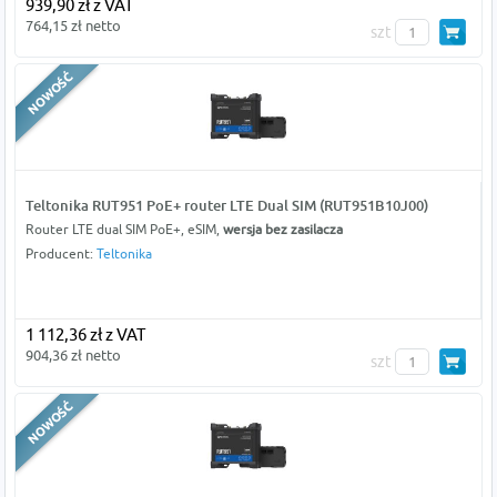
939,90 zł z VAT
764,15 zł netto
szt
Teltonika RUT951 PoE+ router LTE Dual SIM (RUT951B10J00)
Router LTE dual SIM PoE+, eSIM,
wersja bez zasilacza
Producent:
Teltonika
1 112,36 zł z VAT
904,36 zł netto
szt