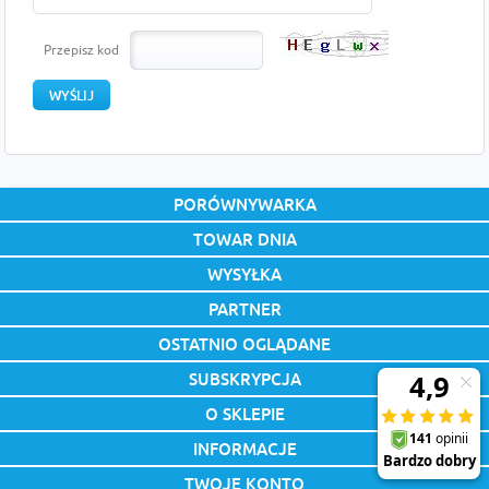
Przepisz kod
PORÓWNYWARKA
TOWAR DNIA
WYSYŁKA
PARTNER
OSTATNIO OGLĄDANE
SUBSKRYPCJA
O SKLEPIE
INFORMACJE
TWOJE KONTO