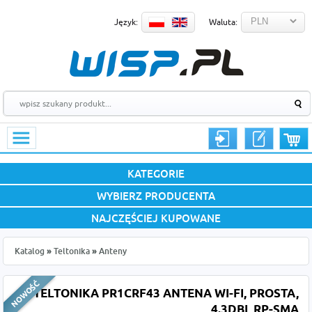
Język:
Waluta:
KATEGORIE
WYBIERZ PRODUCENTA
NAJCZĘŚCIEJ KUPOWANE
Katalog
»
Teltonika
»
Anteny
TELTONIKA PR1CRF43 ANTENA WI-FI, PROSTA,
4.3DBI, RP-SMA