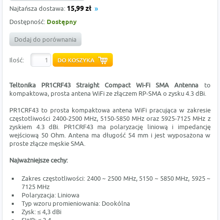
Najtańsza dostawa:
15,99 zł
Dostępność:
Dostępny
Dodaj do porównania
Ilość:
Teltonika PR1CRF43 Straight Compact Wi-Fi SMA Antenna
to
kompaktowa, prosta antena WiFi ze złączem RP-SMA
o zysku 4.3 dBi.
PR1CRF43 to prosta kompaktowa antena WiFi pracująca w zakresie
częstotliwości 2400-2500 MHz, 5150-5850 MHz oraz 5925-7125 MHz z
zyskiem 4.3 dBi. PR1CRF43 ma polaryzację liniową i impedancję
wejściową 50 Ohm. Antena ma długość 54 mm i jest wyposażona w
proste złącze męskie SMA.
Najważniejsze cechy:
Zakres częstotliwości: 2400 ~ 2500 MHz, 5150 ~ 5850 MHz, 5925 ~
7125 MHz
Polaryzacja: Liniowa
Typ wzoru promieniowania: Dookólna
Zysk: ≤ 4,3 dBi