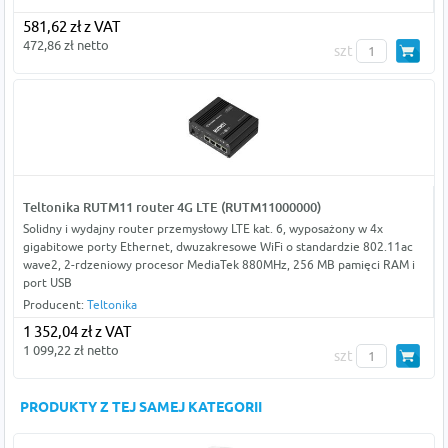
581,62 zł z VAT
472,86 zł netto
szt
Teltonika RUTM11 router 4G LTE (RUTM11000000)
Solidny i wydajny router przemysłowy LTE kat. 6, wyposażony w 4x
gigabitowe porty Ethernet, dwuzakresowe WiFi o standardzie 802.11ac
wave2, 2-rdzeniowy procesor MediaTek 880MHz, 256 MB pamięci RAM i
port USB
Producent:
Teltonika
1 352,04 zł z VAT
1 099,22 zł netto
szt
PRODUKTY Z TEJ SAMEJ KATEGORII