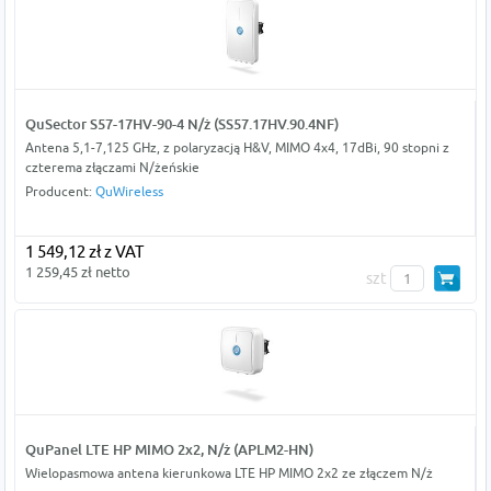
QuSector S57-17HV-90-4 N/ż (SS57.17HV.90.4NF)
Antena 5,1-7,125 GHz, z polaryzacją H&V, MIMO 4x4, 17dBi, 90 stopni z
czterema złączami N/żeńskie
Producent:
QuWireless
1 549,12 zł z VAT
1 259,45 zł netto
szt
QuPanel LTE HP MIMO 2x2, N/ż (APLM2-HN)
Wielopasmowa antena kierunkowa LTE HP MIMO 2x2 ze złączem N/ż