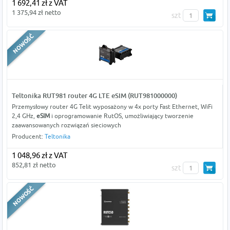
1 692,41 zł z VAT
1 375,94 zł netto
szt
Teltonika RUT981 router 4G LTE eSIM (RUT981000000)
Przemysłowy router 4G Telit wyposażony w 4x porty Fast Ethernet, WiFi
2,4 GHz,
eSIM
i oprogramowanie RutOS, umożliwiający tworzenie
zaawansowanych rozwiązań sieciowych
Producent:
Teltonika
1 048,96 zł z VAT
852,81 zł netto
szt