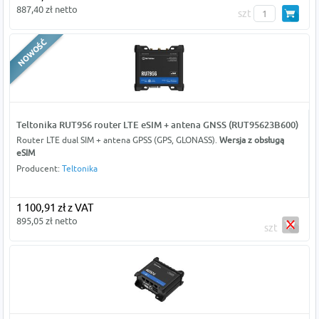
887,40 zł netto
szt
Teltonika RUT956 router LTE eSIM + antena GNSS (RUT95623B600)
Router LTE dual SIM + antena GPSS (GPS, GLONASS).
Wersja z obsługą
eSIM
Producent:
Teltonika
1 100,91 zł z VAT
895,05 zł netto
szt