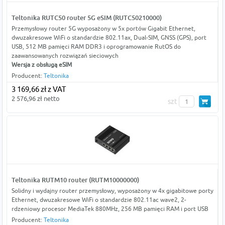
Teltonika RUTC50 router 5G eSIM (RUTC50210000)
Przemysłowy router 5G wyposażony w 5x portów Gigabit Ethernet,
dwuzakresowe WiFi o standardzie 802.11ax, Dual-SIM, GNSS (GPS), port
USB, 512 MB pamięci RAM DDR3 i oprogramowanie RutOS do
zaawansowanych rozwiązań sieciowych
Wersja z obsługą eSIM
Producent:
Teltonika
3 169,66 zł z VAT
2 576,96 zł netto
szt
Teltonika RUTM10 router (RUTM10000000)
Solidny i wydajny router przemysłowy, wyposażony w 4x gigabitowe porty
Ethernet, dwuzakresowe WiFi o standardzie 802.11ac wave2, 2-
rdzeniowy procesor MediaTek 880MHz, 256 MB pamięci RAM i port USB
Producent:
Teltonika