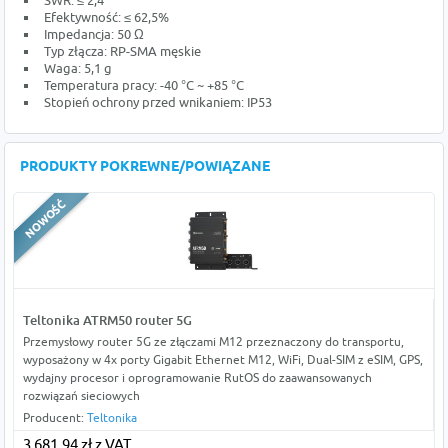
SWR: ≤ 2,4
Efektywność: ≤ 62,5%
Impedancja: 50 Ω
Typ złącza: RP-SMA męskie
Waga: 5,1 g
Temperatura pracy: -40 °C ~ +85 °C
Stopień ochrony przed wnikaniem: IP53
PRODUKTY POKREWNE/POWIĄZANE
Teltonika ATRM50 router 5G
Przemysłowy router 5G ze złączami M12 przeznaczony do transportu,
wyposażony w 4x porty Gigabit Ethernet M12, WiFi, Dual-SIM z eSIM, GPS,
wydajny procesor i oprogramowanie RutOS do zaawansowanych
rozwiązań sieciowych
Producent:
Teltonika
3 681,94 zł z VAT