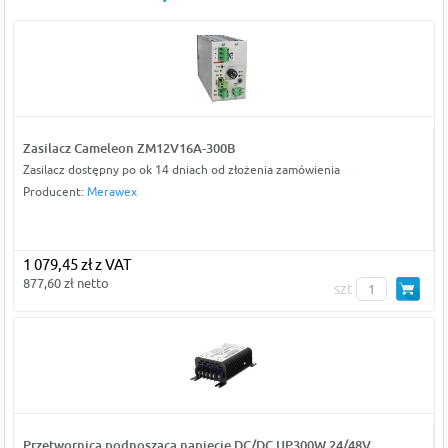
Zasilacz Cameleon ZM12V16A-300B
Zasilacz dostępny po ok 14 dniach od złożenia zamówienia
Producent:
Merawex
1 079,45 zł z VAT
877,60 zł netto
szt
Przetwornica podnosząca napięcie DC/DC UP300W 24/48V