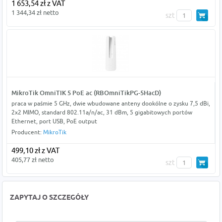
1 653,54 zł z VAT
1 344,34 zł netto
szt
MikroTik OmniTIK 5 PoE ac (RBOmniTikPG-5HacD)
praca w paśmie 5 GHz, dwie wbudowane anteny dookólne o zysku 7,5 dBi,
2x2 MIMO, standard 802.11a/n/ac, 31 dBm, 5 gigabitowych portów
Ethernet, port USB, PoE output
Producent:
MikroTik
499,10 zł z VAT
405,77 zł netto
szt
ZAPYTAJ O SZCZEGÓŁY