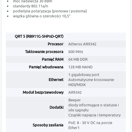
moc nadawcza 30 dBm
standardy 802.11a/n
podwójna polaryzacja (pionowa i pozioma)
wiązka główna o szerokości 10,5°
QRT 5 (RB911G-5HPnD-QRT)
Procesor
Atheros AR9342
Taktowanie procesora
600 MHz
Pamięć RAM
64 MB DDR
Pamięć wbudowana
128 MB NAND
1 gigabitowy port
Ethernet
Automatyczne krosowanie
MDI/MDIX
Moduł bezprzewodowy
AR9342
Beeper
diody informujące o statusie i
Dodatki
sile sygnału
Czujniki napięcia i temperatury
PoE: 8 - 30 V DC na porcie
Sposoby zasilania
Ether1