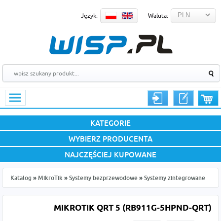
Język:
Waluta:
KATEGORIE
WYBIERZ PRODUCENTA
NAJCZĘŚCIEJ KUPOWANE
Katalog
»
MikroTik
»
Systemy bezprzewodowe
»
Systemy zintegrowane
MIKROTIK QRT 5 (RB911G-5HPND-QRT)