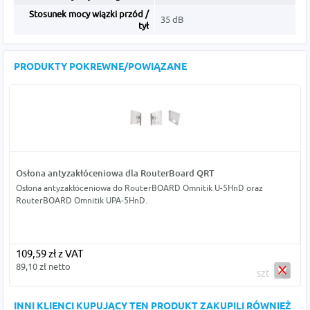
Stosunek mocy wiązki przód /
35 dB
tył
PRODUKTY POKREWNE/POWIĄZANE
Osłona antyzakłóceniowa dla RouterBoard QRT
Osłona antyzakłóceniowa do RouterBOARD Omnitik U-5HnD oraz
RouterBOARD Omnitik UPA-5HnD.
109,59 zł z VAT
89,10 zł netto
szt
INNI KLIENCI KUPUJĄCY TEN PRODUKT ZAKUPILI RÓWNIEŻ