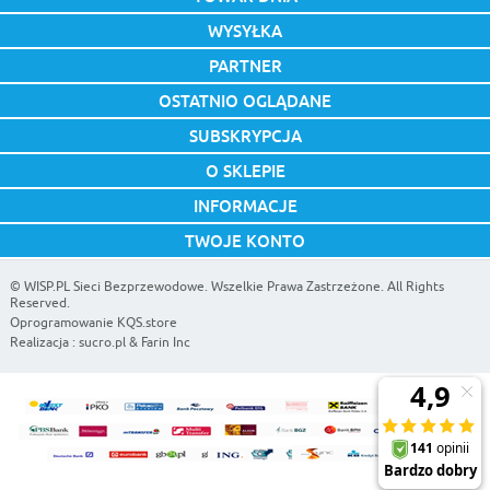
WYSYŁKA
PARTNER
OSTATNIO OGLĄDANE
SUBSKRYPCJA
O SKLEPIE
INFORMACJE
TWOJE KONTO
©
WISP.PL Sieci Bezprzewodowe
. Wszelkie Prawa Zastrzeżone. All Rights
Reserved.
Oprogramowanie KQS.store
Realizacja :
sucro.pl
&
Farin Inc