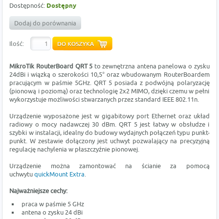
Dostępność:
Dostępny
Dodaj do porównania
Ilość:
MikroTik RouterBoard QRT 5
to zewnętrzna antena panelowa o zysku
24dBi i wiązką o szerokości 10,5° oraz wbudowanym RouterBoardem
pracującym w paśmie 5GHz. QRT 5 posiada z podwójną polaryzację
(pionową i poziomą) oraz technologię 2x2 MIMO, dzięki czemu w pełni
wykorzystuje możliwości stwarzanych przez standard IEEE 802.11n.
Urządzenie wyposażone jest w gigabitowy port Ethernet oraz układ
radiowy o mocy nadawczej 30 dBm. QRT 5 jest łatwy w obsłudze i
szybki w instalacji, idealny do budowy wydajnych połączeń typu punkt-
punkt. W zestawie dołączony jest uchwyt pozwalający na precyzyjną
regulację nachylenia w płaszczyźnie pionowej.
Urządzenie można zamontować na ścianie za pomocą
uchwytu
quickMount Extra
.
Najważniejsze cechy:
praca w paśmie 5 GHz
antena o zysku 24 dBi