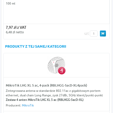
100 ml
7,97 zł z VAT
6,48 zł netto
szt
PRODUKTY Z TEJ SAMEJ KATEGORII
MikroTik LHG XL 5 ac, 4-pack (RBLHGG-5acD-XL4pack)
Zintegrowana antena w standardzie 802.11ac z gigabitowym portem
ethernet, dual chain Long Range, zysk 27dBi, 5GHz klient/punkt-punkt
Zestaw 4 anten MikroTik LHG XL 5 ac (RBLHGG-5acD-XL)
Producent:
MikroTik