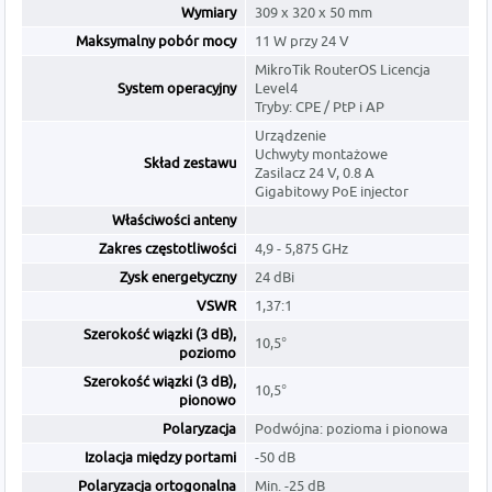
Wymiary
309 x 320 x 50 mm
Maksymalny pobór mocy
11 W przy 24 V
MikroTik RouterOS Licencja
System operacyjny
Level4
Tryby: CPE / PtP i AP
Urządzenie
Uchwyty montażowe
Skład zestawu
Zasilacz 24 V, 0.8 A
Gigabitowy PoE injector
Właściwości anteny
Zakres częstotliwości
4,9 - 5,875 GHz
Zysk energetyczny
24 dBi
VSWR
1,37:1
Szerokość wiązki (3 dB),
10,5°
poziomo
Szerokość wiązki (3 dB),
10,5°
pionowo
Polaryzacja
Podwójna: pozioma i pionowa
Izolacja między portami
-50 dB
Polaryzacja ortogonalna
Min. -25 dB