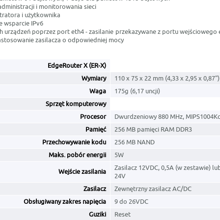
dministracji i monitorowania sieci
tratora i użytkownika
 wsparcie IPv6
ch urządzeń poprzez port eth4 - zasilanie przekazywane z portu wejściowego e
stosowanie zasilacza o odpowiedniej mocy
EdgeRouter X (ER-X)
Wymiary
110 x 75 x 22 mm (4,33 x 2,95 x 0,87")
Waga
175g (6,17 uncji)
Sprzęt komputerowy
Procesor
Dwurdzeniowy 880 MHz, MIPS1004K
Pamięć
256 MB pamięci RAM DDR3
Przechowywanie kodu
256 MB NAND
Maks. pobór energii
5W
Zasilacz 12VDC, 0,5A (w zestawie) l
Wejście zasilania
24V
Zasilacz
Zewnętrzny zasilacz AC/DC
Obsługiwany zakres napięcia
9 do 26VDC
Guziki
Reset