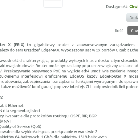
Dostępność:
Chwi
Doda
Ilość:
uter X (ER-X)
to gigabitowy router z zaawansowanym zarządzaniem si
ależy do serii urządzeń EdgeMAX. Wyposażony jest w 5x portów Gigabit Ethe
zawodność charakteryzującą produkty wyższych klas z doskonałym stosunkie
ktowej obudowie. Router może być zasilany poprzez zewnętrzny zasilacz l
V. Przekazywanie pasywnego PoE na wyjście eth4 umożliwia zasilenie innego 
ntuicyjnemu interfejsowi graficznemu EdgeOS każdy EdgeRouter X moż
routowania, zabezpieczania i zarządzania funkcjami wymaganymi do sprawneg
 także możliwość konfiguracji poprzez interfejs CLI - odpowiednik linii polece
hy:
abit Ethernet
N dla segmentacji sieci
zy i wsparcie dla protokołów routingu: OSPF, RIP, BGP
uły NAT
uality of Service (QoS)
owalne dla szybkości łącza, przełączanie w warstwie 2
pakietów 64-bajtowych, 1 Gb/s dla pakietów 1518-bajtowych