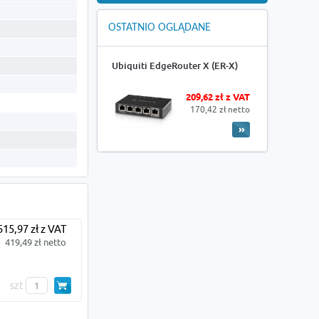
OSTATNIO OGLĄDANE
Ubiquiti EdgeRouter X (ER-X)
209,62 zł z VAT
170,42 zł netto
515,97 zł z VAT
419,49 zł netto
szt