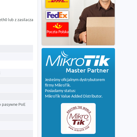
th0 lub z zasilacza
c
Jesteśmy oficjalnym dystrybutorem
firmy MikroTik.
Posiadamy status:
MikroTik Value Added Distributor.
ub pasywne PoE