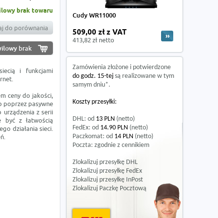
lowy brak towaru
Cudy WR11000
j do porównania
509,00 zł z VAT
413,82 zł netto
Zamówienia złożone i potwierdzone
ecią i funkcjami
do godz. 15-tej
są realizowane w tym
rnet.
samym dniu*.
m ceny do jakości,
Koszty przesyłki:
ub poprzez pasywne
urządzenia z serii
DHL: od
13 PLN
(netto)
e być z łatwością
FedEx: od
14.90 PLN
(netto)
o działania sieci.
ń.
Paczkomat: od
14 PLN
(netto)
Poczta: zgodnie z cennikiem
Zlokalizuj przesyłkę DHL
Zlokalizuj przesyłkę FedEx
Zlokalizuj przesyłkę InPost
Zlokalizuj Paczkę Pocztową