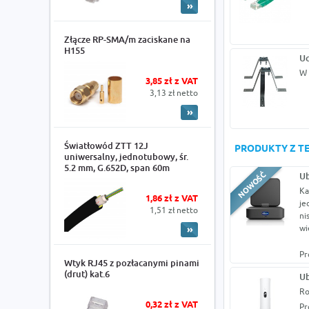
Złącze RP-SMA/m zaciskane na
H155
Uc
W 
3,85 zł z VAT
3,13 zł netto
Światłowód ZTT 12J
PRODUKTY Z TE
uniwersalny, jednotubowy, śr.
5.2 mm, G.652D, span 60m
Ub
Ka
1,86 zł z VAT
je
1,51 zł netto
ni
wi
Pr
Wtyk RJ45 z pozłacanymi pinami
(drut) kat.6
Ub
Ro
0,32 zł z VAT
Pr