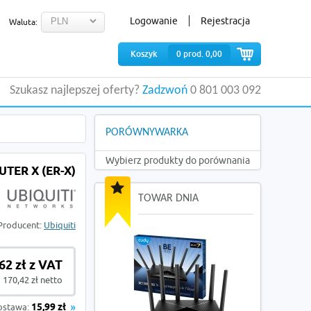
Logowanie
Rejestracja
Waluta:
Koszyk
0
prod.
0,00
Szukasz najlepszej oferty?
Zadzwoń
0 801 003 092
PORÓWNYWARKA
Wybierz produkty do porównania
TER X (ER-X)
TOWAR DNIA
Producent:
Ubiquiti
62 zł z VAT
170,42 zł netto
ostawa:
15,99 zł