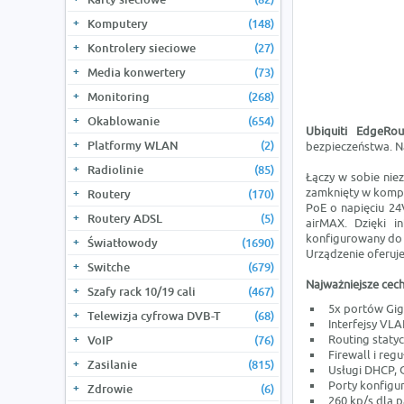
Komputery
(148)
Kontrolery sieciowe
(27)
Media konwertery
(73)
Monitoring
(268)
Okablowanie
(654)
Ubiquiti EdgeRo
Platformy WLAN
(2)
bezpieczeństwa. N
Radiolinie
(85)
Łączy w sobie nie
zamknięty w kompa
Routery
(170)
PoE o napięciu 24
Routery ADSL
(5)
airMAX. Dzięki i
konfigurowany do 
Światłowody
(1690)
Urządzenie oferuje
Switche
(679)
Najważniejsze cec
Szafy rack 10/19 cali
(467)
5x portów Gig
Telewizja cyfrowa DVB-T
(68)
Interfejsy VLA
Routing statyc
VoIP
(76)
Firewall i reg
Zasilanie
(815)
Usługi DHCP, Q
Porty konfigur
Zdrowie
(6)
260 kp/s dla 