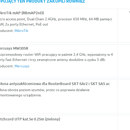
KUPUJĄCY TEN PRODUKT ZAKUPILI RÓWNIEŻ
ikroTik mAP (RBmAP2nD)
cro access point, Dual-Chain 2.4GHz, procesor 650 MHz, 64 MB pamięci
M, 2x porty Ethernet, PoE out
oducent:
MikroTik
ercusys MW305R
zprzewodowy router WiFi pracujący w paśmie 2,4 GHz, wyposażony w 4
rty fast Ethernet i trzy zewnętrzne anteny dookólne o zysku 5 dBi.
oducent:
Mercusys
łona antyzakłóceniowa dla RouterBoard SXT-SAr2 i SXT SA5 ac
łona obniża poziom szumów, przez co poprawia działanie
montowanego urządzenia.
tchcord UTP kat.5e 0.25m (zielony)