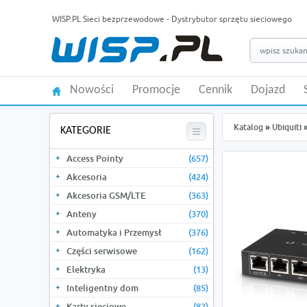
WISP.PL Sieci bezprzewodowe - Dystrybutor sprzętu sieciowego
Nowości
Promocje
Cennik
Dojazd
Katalog
»
Ubiquiti
KATEGORIE
Access Pointy
(657)
Akcesoria
(424)
Akcesoria GSM/LTE
(363)
Anteny
(370)
Automatyka i Przemysł
(376)
Części serwisowe
(162)
Elektryka
(13)
Inteligentny dom
(85)
Karty sieciowe
(82)