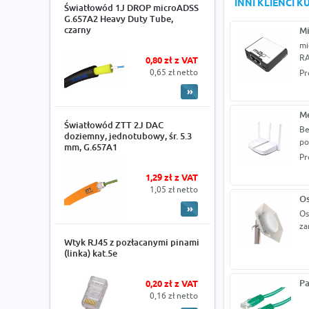
INNI KLIENCI 
Światłowód 1J DROP microADSS
G.657A2 Heavy Duty Tube,
czarny
M
mi
RA
0,80 zł z VAT
0,65 zł netto
Pr
M
Światłowód ZTT 2J DAC
Be
doziemny, jednotubowy, śr. 5.3
po
mm, G.657A1
Pr
1,29 zł z VAT
1,05 zł netto
Os
Os
za
Wtyk RJ45 z pozłacanymi pinami
(linka) kat.5e
Pa
0,20 zł z VAT
0,16 zł netto