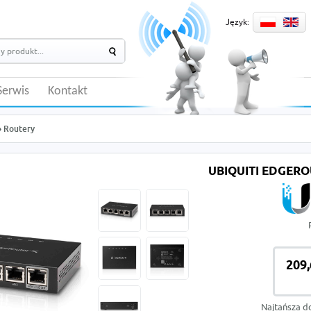
Język:
Serwis
Kontakt
»
Routery
UBIQUITI EDGEROU
209,
Najtańsza d