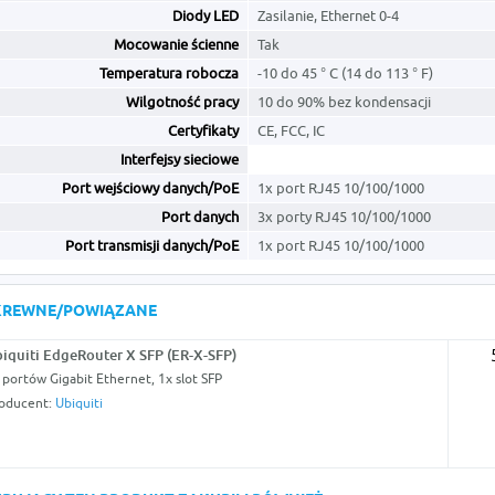
Diody LED
Zasilanie, Ethernet 0-4
Mocowanie ścienne
Tak
Temperatura robocza
-10 do 45 ° C (14 do 113 ° F)
Wilgotność pracy
10 do 90% bez kondensacji
Certyfikaty
CE, FCC, IC
Interfejsy sieciowe
Port wejściowy danych/PoE
1x port RJ45 10/100/1000
Port danych
3x porty RJ45 10/100/1000
Port transmisji danych/PoE
1x port RJ45 10/100/1000
KREWNE/POWIĄZANE
iquiti EdgeRouter X SFP (ER-X-SFP)
 portów Gigabit Ethernet, 1x slot SFP
oducent:
Ubiquiti