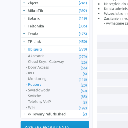
Złącza
(241)
Narzędzia do a
Konta adminis
MikroTik
(392)
Wszechstronne
Solarix
(119)
Zasilanie inny
- wymagane za
Teltonika
(335)
Tenda
(175)
TP-Link
(450)
Ubiquiti
(779)
Akcesoria
(279)
Cloud Keys i Gateway
(26)
Door Access
(56)
mFi
(6)
Monitoring
(116)
Routery
(20)
Światłowody
(69)
Switche
(85)
Telefony VoIP
(3)
WiFi
(192)
♻️ Towary refurbished
(2)
WYBIERZ PRODUCENTA