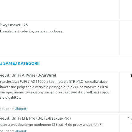
hwyt masztu 25
komplecie 2 cybanty, wersja z podporą
J SAMEJ KATEGORII
iquiti UniFi AirWire (U-AirWire)
rta sieciowa WiFi 7 AX11000 z technologią STR MLO, umożliwiająca
dnoczesne połączenia w trybie pełnego dupleksu, co zapewnia ultra
skie opóźnienia, zwiększony zasięg oraz rzeczywiste prędkości rzędu
elu gigabitów
oducent:
Ubiquiti
iquiti UniFi LTE Pro (U-LTE-Backup-Pro)
1 
uter z wbudowanym modemem LTE kat. 4 do pracy w sieci UniFi
oducent:
Ubiquiti