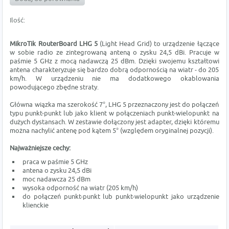
Ilość:
MikroTik RouterBoard LHG 5
(Light Head Grid) to urządzenie łączące
w sobie radio ze zintegrowaną anteną o zysku 24,5 dBi. Pracuje w
paśmie 5 GHz z mocą nadawczą 25 dBm. Dzięki swojemu kształtowi
antena charakteryzuje się bardzo dobrą odpornością na wiatr - do 205
km/h. W urządzeniu nie ma dodatkowego okablowania
powodującego zbędne straty.
Główna wiązka ma szerokość 7°, LHG 5 przeznaczony jest do połączeń
typu punkt-punkt lub jako klient w połączeniach punkt-wielopunkt na
dużych dystansach. W zestawie dołączony jest adapter, dzięki któremu
można nachylić antenę pod kątem 5° (względem oryginalnej pozycji).
Najważniejsze cechy:
praca w paśmie 5 GHz
antena o zysku 24,5 dBi
moc nadawcza 25 dBm
wysoka odporność na wiatr (205 km/h)
do połączeń punkt-punkt lub punkt-wielopunkt jako urządzenie
klienckie