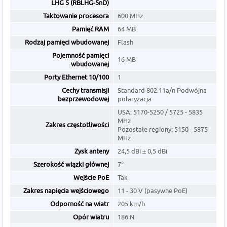
LHG 5 (RBLHG-5nD)
Taktowanie procesora
600 MHz
Pamięć RAM
64 MB
Rodzaj pamięci wbudowanej
Flash
Pojemność pamięci
16 MB
wbudowanej
Porty Ethernet 10/100
1
Cechy transmisji
Standard 802.11a/n Podwójna
bezprzewodowej
polaryzacja
USA: 5170-5250 / 5725 - 5835
MHz
Zakres częstotliwości
Pozostałe regiony: 5150 - 5875
MHz
Zysk anteny
24,5 dBi ± 0,5 dBi
Szerokość wiązki głównej
7°
Wejście PoE
Tak
Zakres napięcia wejściowego
11 - 30 V (pasywne PoE)
Odporność na wiatr
205 km/h
Opór wiatru
186 N