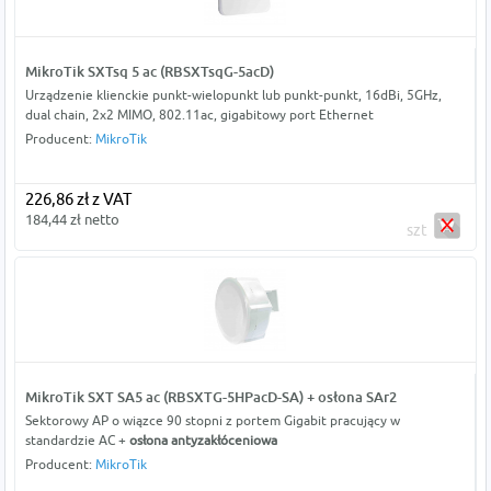
MikroTik SXTsq 5 ac (RBSXTsqG-5acD)
Urządzenie klienckie punkt-wielopunkt lub punkt-punkt, 16dBi, 5GHz,
dual chain, 2x2 MIMO, 802.11ac, gigabitowy port Ethernet
Producent:
MikroTik
226,86 zł z VAT
184,44 zł netto
szt
MikroTik SXT SA5 ac (RBSXTG-5HPacD-SA) + osłona SAr2
Sektorowy AP o wiązce 90 stopni z portem Gigabit pracujący w
standardzie AC +
osłona antyzakłóceniowa
Producent:
MikroTik