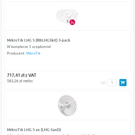
MikroTik LHG 5 (RBLHG5kit) 3-pack
W komplecie 3 urządzenia!
Producent:
MikroTik
717,41 zł z VAT
583,26 zł netto
szt
MikroTik LHG 5 ax (LHG-5axD)