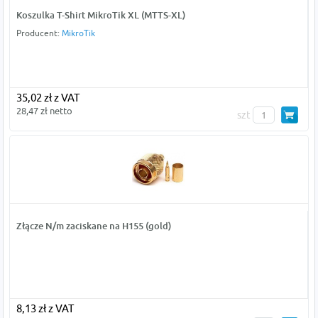
Koszulka T-Shirt MikroTik XL (MTTS-XL)
Producent:
MikroTik
35,02 zł z VAT
28,47 zł netto
szt
Złącze N/m zaciskane na H155 (gold)
8,13 zł z VAT