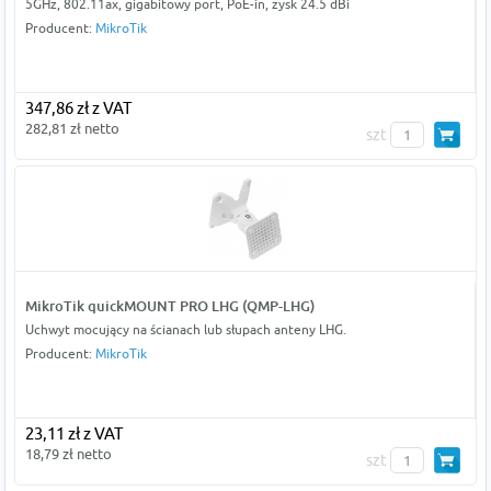
5GHz, 802.11ax, gigabitowy port, PoE-in, zysk 24.5 dBi
Producent:
MikroTik
347,86 zł z VAT
282,81 zł netto
szt
MikroTik quickMOUNT PRO LHG (QMP-LHG)
Uchwyt mocujący na ścianach lub słupach anteny LHG.
Producent:
MikroTik
23,11 zł z VAT
18,79 zł netto
szt