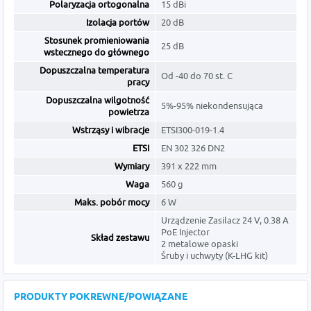
Polaryzacja ortogonalna
15 dBi
Izolacja portów
20 dB
Stosunek promieniowania
25 dB
wstecznego do głównego
Dopuszczalna temperatura
Od -40 do 70 st. C
pracy
Dopuszczalna wilgotność
5%-95% niekondensująca
powietrza
Wstrząsy i wibracje
ETSI300-019-1.4
ETSI
EN 302 326 DN2
Wymiary
391 x 222 mm
Waga
560 g
Maks. pobór mocy
6 W
Urządzenie Zasilacz 24 V, 0.38 A
PoE Injector
Skład zestawu
2 metalowe opaski
Śruby i uchwyty (K-LHG kit)
PRODUKTY POKREWNE/POWIĄZANE