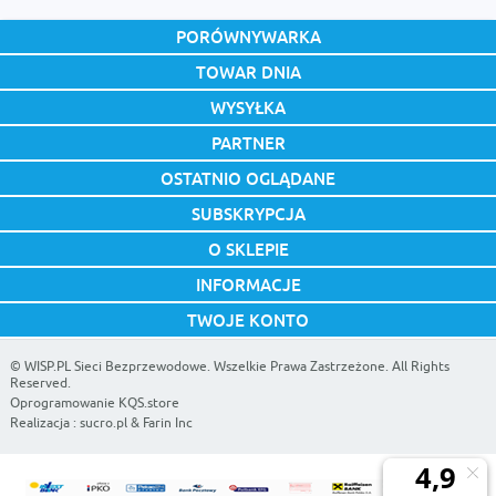
PORÓWNYWARKA
TOWAR DNIA
WYSYŁKA
PARTNER
OSTATNIO OGLĄDANE
SUBSKRYPCJA
O SKLEPIE
INFORMACJE
TWOJE KONTO
©
WISP.PL Sieci Bezprzewodowe
. Wszelkie Prawa Zastrzeżone. All Rights
Reserved.
Oprogramowanie KQS.store
Realizacja :
sucro.pl
&
Farin Inc