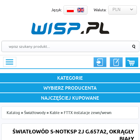
Język:
Waluta:
KATEGORIE
WYBIERZ PRODUCENTA
NAJCZĘŚCIEJ KUPOWANE
Katalog
»
Światłowody
»
Kable
»
FTTX instalacje zewn/wewn
ŚWIATŁOWÓD S-NOTKSP 2J G.657A2, OKRĄGŁY
BIAŁY