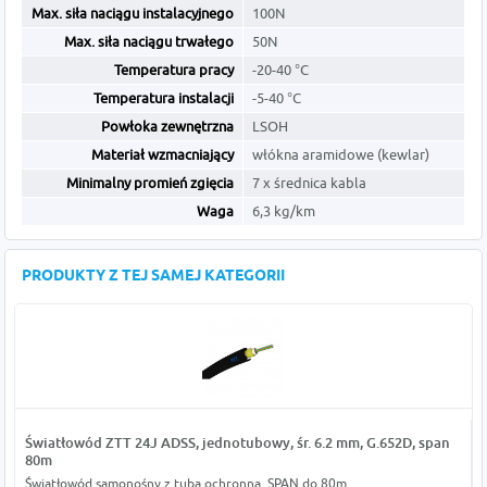
Max. siła naciągu instalacyjnego
100N
Max. siła naciągu trwałego
50N
Temperatura pracy
-20-40 °C
Temperatura instalacji
-5-40 °C
Powłoka zewnętrzna
LSOH
Materiał wzmacniający
włókna aramidowe (kewlar)
Minimalny promień zgięcia
7 x średnica kabla
Waga
6,3 kg/km
PRODUKTY Z TEJ SAMEJ KATEGORII
Światłowód ZTT 24J ADSS, jednotubowy, śr. 6.2 mm, G.652D, span
80m
Światłowód samonośny z tubą ochronną, SPAN do 80m