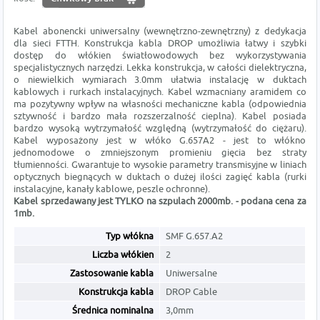
Kabel abonencki uniwersalny (wewnętrzno-zewnętrzny) z dedykacja
dla sieci FTTH. Konstrukcja kabla DROP umożliwia łatwy i szybki
dostęp do włókien światłowodowych bez wykorzystywania
specjalistycznych narzędzi. Lekka konstrukcja, w całości dielektryczna,
o niewielkich wymiarach 3.0mm ułatwia instalację w duktach
kablowych i rurkach instalacyjnych. Kabel wzmacniany aramidem co
ma pozytywny wpływ na własności mechaniczne kabla (odpowiednia
sztywność i bardzo mała rozszerzalność cieplna). Kabel posiada
bardzo wysoką wytrzymałość względną (wytrzymałość do ciężaru).
Kabel wyposażony jest w włóko G.657A2 - jest to włókno
jednomodowe o zmniejszonym promieniu gięcia bez straty
tłumienności. Gwarantuje to wysokie parametry transmisyjne w liniach
optycznych biegnących w duktach o dużej ilości zagięć kabla (rurki
instalacyjne, kanały kablowe, peszle ochronne).
Kabel sprzedawany jest TYLKO na szpulach 2000mb. - podana cena za
1mb.
Typ włókna
SMF G.657.A2
Liczba włókien
2
Zastosowanie kabla
Uniwersalne
Konstrukcja kabla
DROP Cable
Średnica nominalna
3,0mm