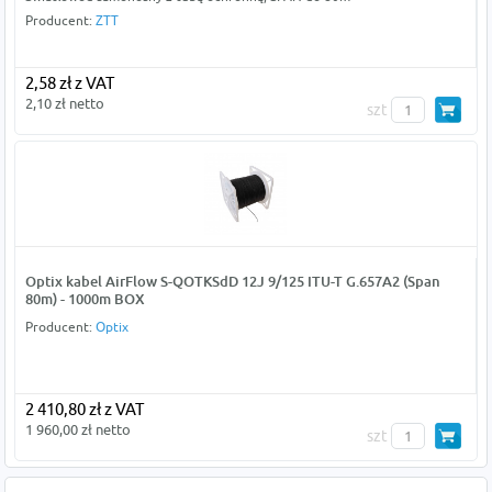
Producent:
ZTT
2,58 zł z VAT
2,10 zł netto
szt
Optix kabel AirFlow S-QOTKSdD 12J 9/125 ITU-T G.657A2 (Span
80m) - 1000m BOX
Producent:
Optix
2 410,80 zł z VAT
1 960,00 zł netto
szt