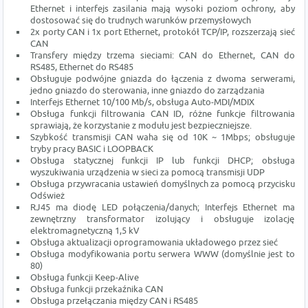
Ethernet i interfejs zasilania mają wysoki poziom ochrony, aby
dostosować się do trudnych warunków przemysłowych
2x porty CAN i 1x port Ethernet, protokół TCP/IP, rozszerzają sieć
CAN
Transfery między trzema sieciami: CAN do Ethernet, CAN do
RS485, Ethernet do RS485
Obsługuje podwójne gniazda do łączenia z dwoma serwerami,
jedno gniazdo do sterowania, inne gniazdo do zarządzania
Interfejs Ethernet 10/100 Mb/s, obsługa Auto-MDI/MDIX
Obsługa funkcji filtrowania CAN ID, różne funkcje filtrowania
sprawiają, że korzystanie z modułu jest bezpieczniejsze.
Szybkość transmisji CAN waha się od 10K ~ 1Mbps; obsługuje
tryby pracy BASIC i LOOPBACK
Obsługa statycznej funkcji IP lub funkcji DHCP; obsługa
wyszukiwania urządzenia w sieci za pomocą transmisji UDP
Obsługa przywracania ustawień domyślnych za pomocą przycisku
Odśwież
RJ45 ma diodę LED połączenia/danych; Interfejs Ethernet ma
zewnętrzny transformator izolujący i obsługuje izolację
elektromagnetyczną 1,5 kV
Obsługa aktualizacji oprogramowania układowego przez sieć
Obsługa modyfikowania portu serwera WWW (domyślnie jest to
80)
Obsługa funkcji Keep-Alive
Obsługa funkcji przekaźnika CAN
Obsługa przełączania między CAN i RS485