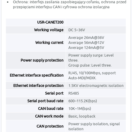
Ochrona: interfejs zasilania zapobiegający cofaniu, ochrona przed
przepięciami interfejsu CAN i cyfrowa ochrona izolacyjna
USR-CANET200
Working voltage
DC 5~36V
Average 26mA@36V
Working current
Average 56mA@12V
Average 124mA@5V
Power supply surge: Level
Power supply protection
three.
Group pulse: Level three.
RJ45, 10/100Mbps, support
Ethernet interface specification
Auto-MDI/MDIX.
Ethernet interface protection
1.5KV electromagnetic isolation
Serial port
RS485
Serial port baud rate
600~115.2K(bps)
CAN baud rate
10K~1M(bps)
CAN work mode
Basic, loopback
Power supply isolation, signal
CAN protection
isolation