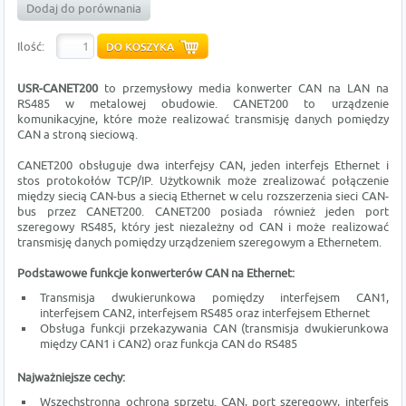
Dodaj do porównania
Ilość:
USR-CANET200
to przemysłowy media konwerter CAN na LAN na
RS485 w metalowej obudowie. CANET200 to urządzenie
komunikacyjne, które może realizować transmisję danych pomiędzy
CAN a stroną sieciową.
CANET200 obsługuje dwa interfejsy CAN, jeden interfejs Ethernet i
stos protokołów TCP/IP. Użytkownik może zrealizować połączenie
między siecią CAN-bus a siecią Ethernet w celu rozszerzenia sieci CAN-
bus przez CANET200. CANET200 posiada również jeden port
szeregowy RS485, który jest niezależny od CAN i może realizować
transmisję danych pomiędzy urządzeniem szeregowym a Ethernetem.
Podstawowe funkcje konwerterów CAN na Ethernet:
Transmisja dwukierunkowa pomiędzy interfejsem CAN1,
interfejsem CAN2, interfejsem RS485 oraz interfejsem Ethernet
Obsługa funkcji przekazywania CAN (transmisja dwukierunkowa
między CAN1 i CAN2) oraz funkcja CAN do RS485
Najważniejsze cechy:
Wszechstronna ochrona sprzętu. CAN, port szeregowy, interfejs