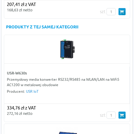
207,41 zł z VAT
168,63 zł netto
szt
PRODUKTY Z TEJ SAMEJ KATEGORII
USR-W630s
Przemysłowy media konwerter RS232/RS485 na WLAN/LAN na WiFi5
AC1200 w metalowej obudowie
Producent:
USR IoT
334,76 zł z VAT
272,16 zł netto
szt