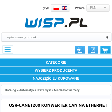
Język:
Waluta:
KATEGORIE
WYBIERZ PRODUCENTA
NAJCZĘŚCIEJ KUPOWANE
Katalog
»
Automatyka i Przemysł
»
Media konwertery
USR-CANET200 KONWERTER CAN NA ETHERNET