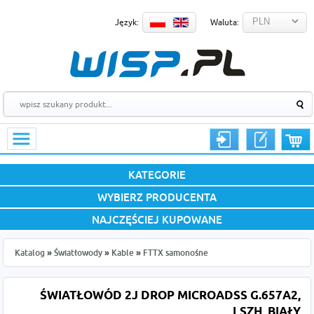
Język:
Waluta:
KATEGORIE
WYBIERZ PRODUCENTA
NAJCZĘŚCIEJ KUPOWANE
Katalog
»
Światłowody
»
Kable
»
FTTX samonośne
ŚWIATŁOWÓD 2J DROP MICROADSS G.657A2,
LSZH, BIAŁY