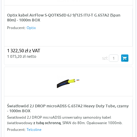
Optix kabel AirFlow S-QOTKSdD 6J 9/125 ITU-T G.657A2 (Span
80m) - 1000m BOX
Producent:
Optix
1 322,50 zł z VAT
1 075,20 zł netto
szt
Światłowód 2J DROP microADSS G.657A2 Heavy Duty Tube, czarny
- 1000m BOX
Światłowód 2J DROP microADSS uniwersalny samonośny kabel
światłowodowy
z tubą ochronną
, SPAN do 80m. Opakowanie 1000mb.
Producent:
Telcoline