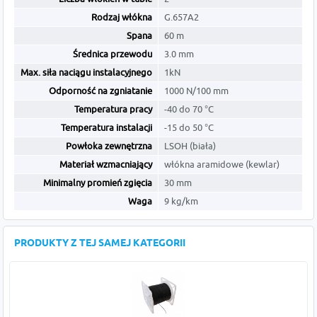
Rodzaj włókna
G.657A2
Spana
60 m
Średnica przewodu
3.0 mm
Max. siła naciągu instalacyjnego
1kN
Odporność na zgniatanie
1000 N/100 mm
Temperatura pracy
-40 do 70 °C
Temperatura instalacji
-15 do 50 °C
Powłoka zewnętrzna
LSOH (biała)
Materiał wzmacniający
włókna aramidowe (kewlar)
Minimalny promień zgięcia
30 mm
Waga
9 kg/km
PRODUKTY Z TEJ SAMEJ KATEGORII