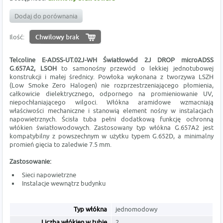
Dodaj do porównania
Ilość:
Telcoline E-ADSS-UT.02J-WH Światłowód 2J DROP microADSS
G.657A2, LSOH
to samonośny przewód o lekkiej jednotubowej
konstrukcji i małej średnicy. Powłoka wykonana z tworzywa LSZH
(Low Smoke Zero Halogen) nie rozprzestrzeniającego płomienia,
całkowicie dielektrycznego, odpornego na promieniowanie UV,
niepochłaniającego wilgoci. Włókna aramidowe wzmacniają
właściwości mechaniczne i stanowią element nośny w instalacjach
napowietrznych. Ścisła tuba pełni dodatkową funkcję ochronną
włókien światłowodowych. Zastosowany typ włókna G.657A2 jest
kompatybilny z powszechnym w użytku typem G.652D, a minimalny
promień gięcia to zaledwie 7.5 mm.
Zastosowanie:
Sieci napowietrzne
Instalacje wewnątrz budynku
Typ włókna
jednomodowy
Liczba włókien w tubie
2